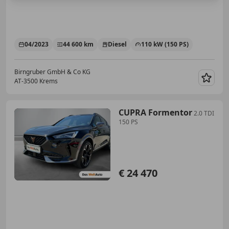
04/2023
44 600 km
Diesel
110 kW (150 PS)
Birngruber GmbH & Co KG
AT-3500 Krems
Merk
CUPRA Formentor
2.0 TDI
150 PS
€ 24 470