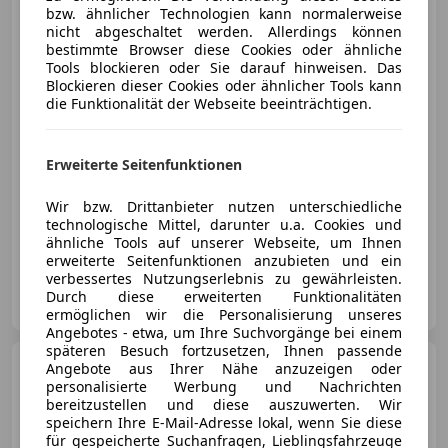
EcoTSI
bzw. ähnlicher Technologien kann normalerweise
nicht abgeschaltet werden. Allerdings können
bestimmte Browser diese Cookies oder ähnliche
Tools blockieren oder Sie darauf hinweisen. Das
Blockieren dieser Cookies oder ähnlicher Tools kann
die Funktionalität der Webseite beeinträchtigen.
€ 10 970
Erweiterte Seitenfunktionen
Wir bzw. Drittanbieter nutzen unterschiedliche
technologische Mittel, darunter u.a. Cookies und
04/2018
99 825 km
Benzin
70 kW (95 PS)
ähnliche Tools auf unserer Webseite, um Ihnen
erweiterte Seitenfunktionen anzubieten und ein
verbessertes Nutzungserlebnis zu gewährleisten.
Birngruber GmbH & Co KG
Durch diese erweiterten Funktionalitäten
AT-3500 Krems
Merk
ermöglichen wir die Personalisierung unseres
Angebotes - etwa, um Ihre Suchvorgänge bei einem
späteren Besuch fortzusetzen, Ihnen passende
Audi SQ6 e-tron
e-tron
Angebote aus Ihrer Nähe anzuzeigen oder
quattro 360 kW
personalisierte Werbung und Nachrichten
bereitzustellen und diese auszuwerten. Wir
speichern Ihre E-Mail-Adresse lokal, wenn Sie diese
für gespeicherte Suchanfragen, Lieblingsfahrzeuge