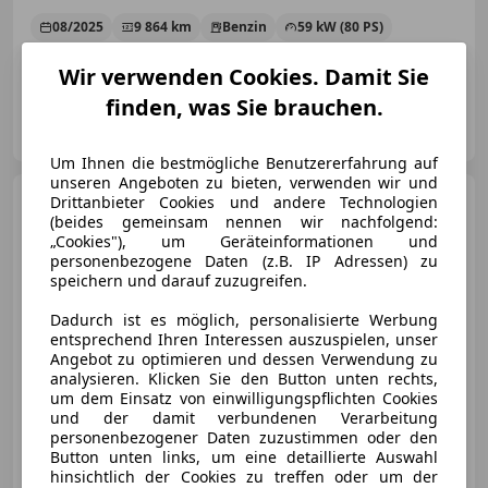
08/2025
9 864 km
Benzin
59 kW (80 PS)
Lagerabverkauf - Sonderpreis unter +436648264322
Wir verwenden Cookies. Damit Sie
finden, was Sie brauchen.
Birngruber GmbH & Co KG
AT-3500 Krems
Merk
Um Ihnen die bestmögliche Benutzererfahrung auf
unseren Angeboten zu bieten, verwenden wir und
Volkswagen ID. Buzz
Drittanbieter Cookies und andere Technologien
VW
ID. Buzz Pro 210 kW
(beides gemeinsam nennen wir nachfolgend:
„Cookies"), um Geräteinformationen und
personenbezogene Daten (z.B. IP Adressen) zu
speichern und darauf zuzugreifen.
Dadurch ist es möglich, personalisierte Werbung
€ 63 470
1
entsprechend Ihren Interessen auszuspielen, unser
Angebot zu optimieren und dessen Verwendung zu
analysieren. Klicken Sie den Button unten rechts,
um dem Einsatz von einwilligungspflichten Cookies
und der damit verbundenen Verarbeitung
personenbezogener Daten zuzustimmen oder den
Button unten links, um eine detaillierte Auswahl
Neu
07/2026
15 000 km
Elektro
89 kW (121 PS)
hinsichtlich der Cookies zu treffen oder um der