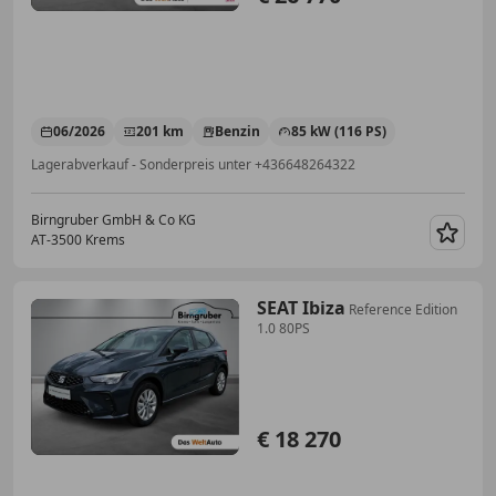
06/2026
201 km
Benzin
85 kW (116 PS)
Lagerabverkauf - Sonderpreis unter +436648264322
Birngruber GmbH & Co KG
AT-3500 Krems
Merk
SEAT Ibiza
Reference Edition
1.0 80PS
€ 18 270