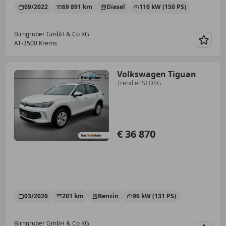
09/2022
69 891 km
Diesel
110 kW (150 PS)
Birngruber GmbH & Co KG
AT-3500 Krems
Merk
Volkswagen Tiguan
Trend eTSI DSG
€ 36 870
03/2026
201 km
Benzin
96 kW (131 PS)
Birngruber GmbH & Co KG