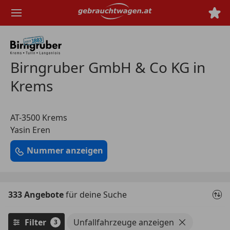
Zum
Hauptinhalt
springen
Birngruber GmbH & Co KG in
Krems
AT-3500 Krems
Yasin Eren
Nummer anzeigen
333 Angebote
für deine Suche
Filter
Unfallfahrzeuge anzeigen
3