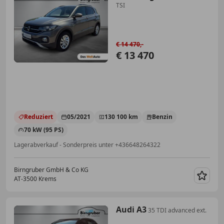
TSI
€ 14 470,-
€ 13 470
Reduziert
05/2021
130 100 km
Benzin
70 kW (95 PS)
Lagerabverkauf - Sonderpreis unter +436648264322
Birngruber GmbH & Co KG
AT-3500 Krems
Merk
Audi A3
35 TDI advanced ext.