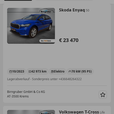
Skoda Enyaq
50
€ 23 470
10/2023
42 973 km
Elektro
70 kW (95 PS)
Lagerabverkauf - Sonderpreis unter +436648264322
Birngruber GmbH & Co KG
AT-3500 Krems
Merk
Volkswagen T-Cross
Life