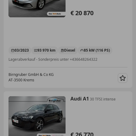
€ 20 870
03/2023
93 970 km
Diesel
85 kW (116 PS)
Lagerabverkauf - Sonderpreis unter +436648264322
Birngruber GmbH & Co KG
AT-3500 Krems
Merk
Audi A1
30 TFSI intense
€ 26 770