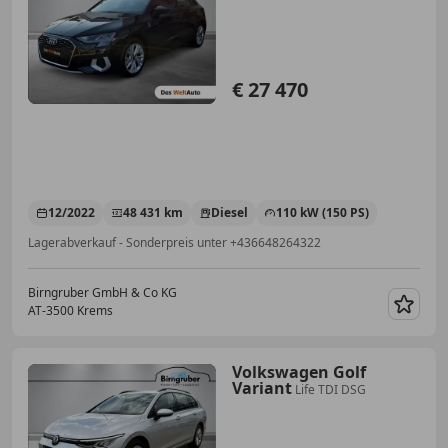
€ 27 470
12/2022
48 431 km
Diesel
110 kW (150 PS)
Lagerabverkauf - Sonderpreis unter +436648264322
Birngruber GmbH & Co KG
AT-3500 Krems
Merk
Volkswagen Golf
Variant
Life TDI DSG