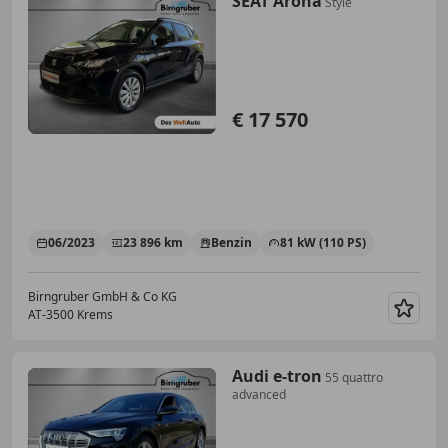
SEAT Arona
Style
€ 17 570
06/2023
23 896 km
Benzin
81 kW (110 PS)
Birngruber GmbH & Co KG
AT-3500 Krems
Merk
Audi e-tron
55 quattro
advanced