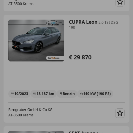
AT-3500 Krems
Merk
CUPRA Leon
2.0 TSI DSG
190
€ 29 870
10/2023
18 187 km
Benzin
140 kW (190 PS)
Birngruber GmbH & Co KG
AT-3500 Krems
Merk