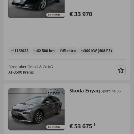
€ 33 970
11/2022
62 500 km
Elektro
300 kW (408 PS)
Birngruber GmbH & Co KG
AT-3500 Krems
Merk
Skoda Enyaq
Sportline 85
€ 53 675
1