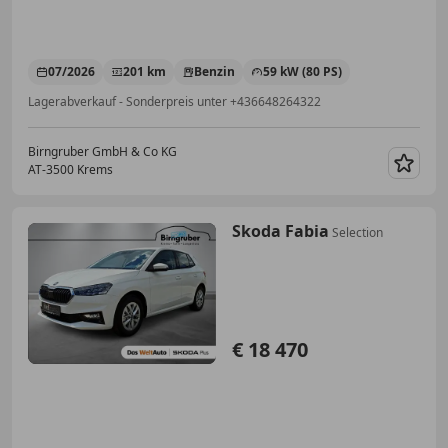
07/2026
201 km
Benzin
59 kW (80 PS)
Lagerabverkauf - Sonderpreis unter +436648264322
Birngruber GmbH & Co KG
AT-3500 Krems
Merk
Skoda Fabia
Selection
€ 18 470