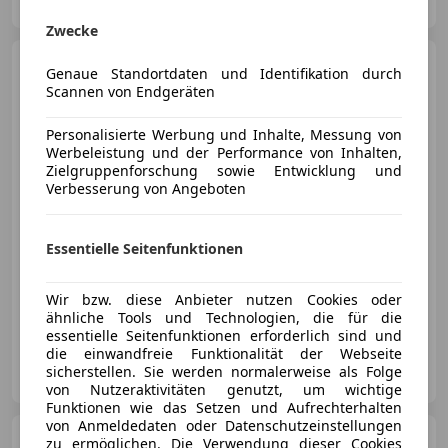
AT-3500 Krems
Merk
Zwecke
Audi Q4 e-tron
Audi Q4 45
Genaue Standortdaten und Identifikation durch
e-tron 210kW 77kWh
Scannen von Endgeräten
Personalisierte Werbung und Inhalte, Messung von
Werbeleistung und der Performance von Inhalten,
Zielgruppenforschung sowie Entwicklung und
€ 45 870
1
Verbesserung von Angeboten
Essentielle Seitenfunktionen
Wir bzw. diese Anbieter nutzen Cookies oder
09/2025
6 969 km
Elektro
210 kW (286 PS)
ähnliche Tools und Technologien, die für die
essentielle Seitenfunktionen erforderlich sind und
die einwandfreie Funktionalität der Webseite
Birngruber GmbH & Co KG
sicherstellen. Sie werden normalerweise als Folge
AT-3500 Krems
Merk
von Nutzeraktivitäten genutzt, um wichtige
Funktionen wie das Setzen und Aufrechterhalten
von Anmeldedaten oder Datenschutzeinstellungen
SEAT Arona
Reference
zu ermöglichen. Die Verwendung dieser Cookies