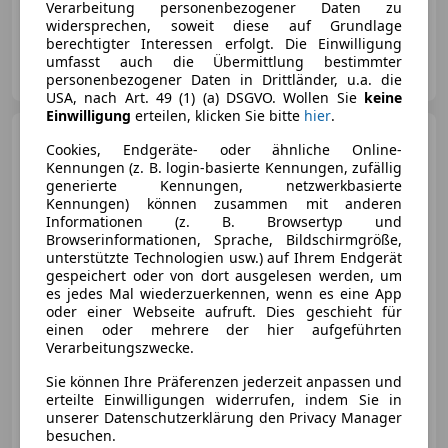
Verarbeitung personenbezogener Daten zu
Lagerabverkauf - Sonderpreis unter +436648264322
widersprechen, soweit diese auf Grundlage
berechtigter Interessen erfolgt. Die Einwilligung
Birngruber GmbH & Co KG
umfasst auch die Übermittlung bestimmter
AT-3500 Krems
Merk
personenbezogener Daten in Drittländer, u.a. die
USA, nach Art. 49 (1) (a) DSGVO. Wollen Sie
keine
Einwilligung
erteilen, klicken Sie bitte
hier
.
Fiat 500
FireFly Hybrid 70
Cookies, Endgeräte- oder ähnliche Online-
Dolcevita
Kennungen (z. B. login-basierte Kennungen, zufällig
generierte Kennungen, netzwerkbasierte
Kennungen) können zusammen mit anderen
Informationen (z. B. Browsertyp und
Browserinformationen, Sprache, Bildschirmgröße,
€ 12 970
unterstützte Technologien usw.) auf Ihrem Endgerät
gespeichert oder von dort ausgelesen werden, um
es jedes Mal wiederzuerkennen, wenn es eine App
oder einer Webseite aufruft. Dies geschieht für
einen oder mehrere der hier aufgeführten
Verarbeitungszwecke.
05/2024
8 982 km
Benzin
52 kW (71 PS)
Sie können Ihre Präferenzen jederzeit anpassen und
erteilte Einwilligungen widerrufen, indem Sie in
unserer Datenschutzerklärung den Privacy Manager
Birngruber GmbH & Co KG
besuchen.