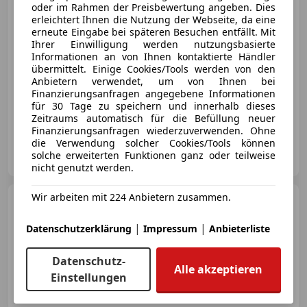
oder im Rahmen der Preisbewertung angeben. Dies
erleichtert Ihnen die Nutzung der Webseite, da eine
€ 82 870
erneute Eingabe bei späteren Besuchen entfällt. Mit
Ihrer Einwilligung werden nutzungsbasierte
Informationen an von Ihnen kontaktierte Händler
übermittelt. Einige Cookies/Tools werden von den
Anbietern verwendet, um von Ihnen bei
Finanzierungsanfragen angegebene Informationen
für 30 Tage zu speichern und innerhalb dieses
01/2026
1 120 km
Elektro
360 kW (489 PS)
Zeitraums automatisch für die Befüllung neuer
Finanzierungsanfragen wiederzuverwenden. Ohne
die Verwendung solcher Cookies/Tools können
Birngruber GmbH & Co KG
solche erweiterten Funktionen ganz oder teilweise
AT-3500 Krems
Merk
nicht genutzt werden.
Wir arbeiten mit 224 Anbietern zusammen.
Audi A3
Limousine 35 TDI
advanced ext.
|
|
Datenschutzerklärung
Impressum
Anbieterliste
Datenschutz-
Alle akzeptieren
Einstellungen
€ 28 870