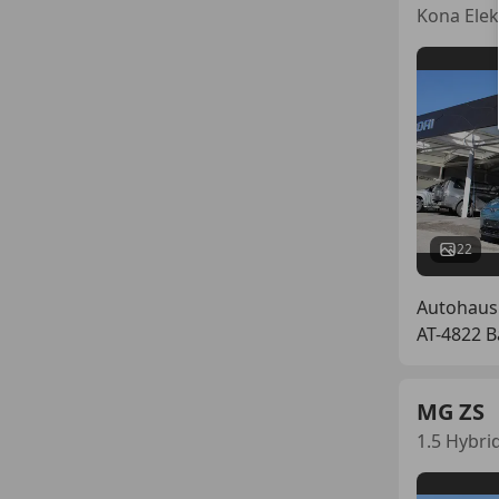
Kona Elek
22
Autohaus
AT-4822 B
MG ZS
1.5 Hybri