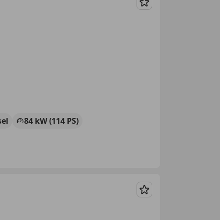
Merken
sel
84 kW (114 PS)
Merken