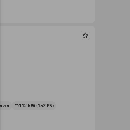
Merken
nzin
112 kW (152 PS)