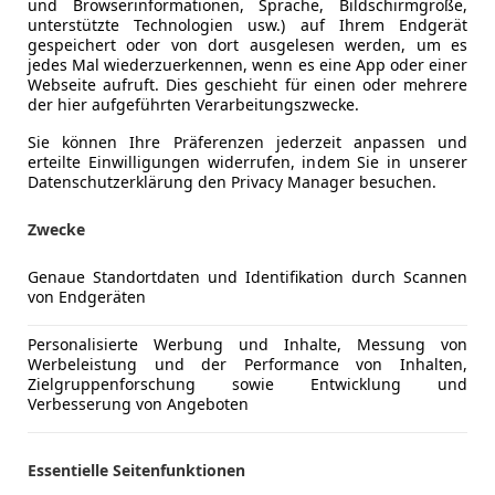
und Browserinformationen, Sprache, Bildschirmgröße,
unterstützte Technologien usw.) auf Ihrem Endgerät
gespeichert oder von dort ausgelesen werden, um es
08/2018
86 626 km
Die
jedes Mal wiederzuerkennen, wenn es eine App oder einer
Webseite aufruft. Dies geschieht für einen oder mehrere
 Limberger GmbH
der hier aufgeführten Verarbeitungszwecke.
ad Goisern
Sie können Ihre Präferenzen jederzeit anpassen und
erteilte Einwilligungen widerrufen, indem Sie in unserer
Datenschutzerklärung den Privacy Manager besuchen.
i TUCSON
Zwecke
6 CRDI 4WD 48V Trend Line DCT
€ 23 800
Genaue Standortdaten und Identifikation durch Scannen
von Endgeräten
Personalisierte Werbung und Inhalte, Messung von
Werbeleistung und der Performance von Inhalten,
Zielgruppenforschung sowie Entwicklung und
Verbesserung von Angeboten
Essentielle Seitenfunktionen
12/2020
53 547 km
Ele