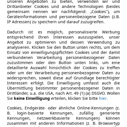
unseren Angeboten zu bieten, verwenden wir und
Drittanbieter Cookies und andere Technologien (beides
gemeinsam nennen wir nachfolgend: „Cookies"), um
Geräteinformationen und personenbezogene Daten (z.B.
IP Adressen) zu speichern und darauf zuzugreifen.
03/2021
89 003 km
Ben
Dadurch ist es möglich, personalisierte Werbung
entsprechend Ihren Interessen auszuspielen, unser
Angebot zu optimieren und dessen Verwendung zu
 Limberger GmbH
analysieren. Klicken Sie den Button unten rechts, um dem
ad Goisern
Einsatz von einwilligungspflichten Cookies und der damit
verbundenen Verarbeitung personenbezogener Daten
zuzustimmen oder den Button unten links, um eine
detaillierte Auswahl hinsichtlich der Cookies zu treffen
shi ASX
oder um der Verarbeitung personenbezogener Daten zu
widersprechen, soweit diese auf Grundlage berechtigter
LP Inform Plus
Interessen erfolgt. Die Einwilligung umfasst auch die
Übermittlung bestimmter personenbezogener Daten in
€ 14 990
Drittländer, u.a. die USA, nach Art. 49 (1) (a) DSGVO. Wollen
Sie
keine Einwilligung
erteilen, klicken Sie bitte
hier
.
Cookies, Endgeräte- oder ähnliche Online-Kennungen (z.
B. login-basierte Kennungen, zufällig generierte
Kennungen, netzwerkbasierte Kennungen) können
zusammen mit anderen Informationen (z. B. Browsertyp