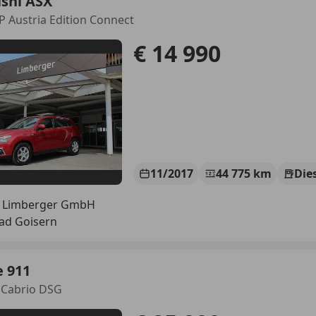
shi ASX
LP Austria Edition Connect
€ 14 990
11/2017
44 775 km
Die
 Limberger GmbH
ad Goisern
e 911
 Cabrio DSG