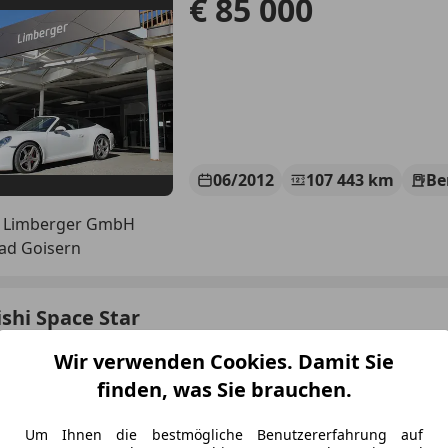
€ 85 000
06/2012
107 443 km
Be
 Limberger GmbH
ad Goisern
shi Space Star
C Inform AS&G
Wir verwenden Cookies. Damit Sie
€ 7 990
finden, was Sie brauchen.
Um Ihnen die bestmögliche Benutzererfahrung auf