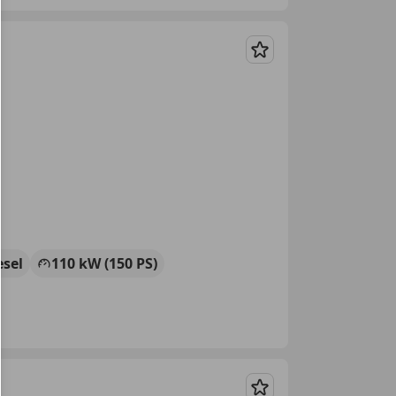
Merken
esel
110 kW (150 PS)