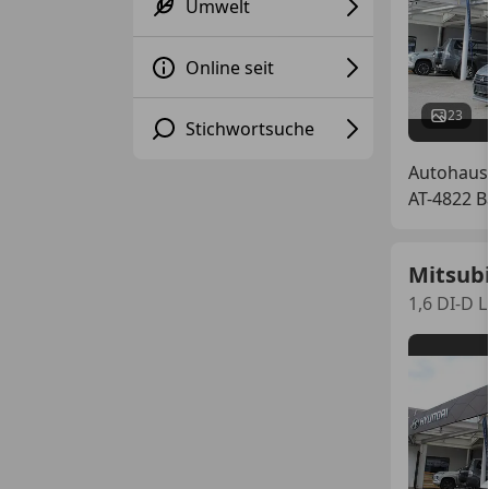
Umwelt
Online seit
23
Stichwortsuche
Autohaus
AT-4822 B
Mitsubi
1,6 DI-D 