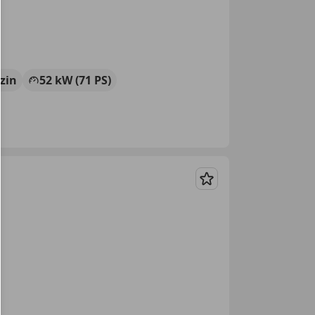
zin
52 kW (71 PS)
Merken