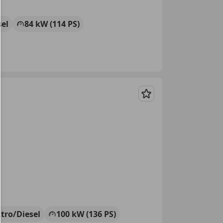
sel
84 kW (114 PS)
Merken
ktro/Diesel
100 kW (136 PS)