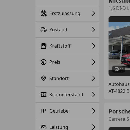
Mitsubi
1,6 DI-D 
Erstzulassung
Zustand
Kraftstoff
Preis
27
Standort
Autohaus
AT-4822 B
Kilometerstand
Porsch
Getriebe
Carrera S
Leistung