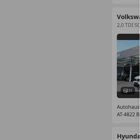
Volksw
2,0 TDI S
35
Autohaus
AT-4822 B
Hyunda