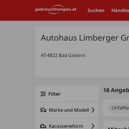
Zum
Hauptinhalt
Suchen
Händle
springen
Autohaus Limberger G
AT-4822 Bad Goisern
16 Ange
Filter
Unfallf
Marke und Modell
Karosserieform