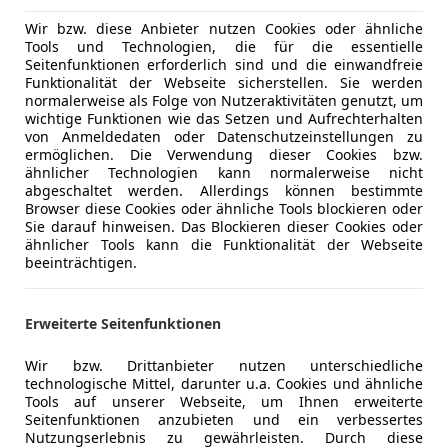
 Limberger GmbH
Wir bzw. diese Anbieter nutzen Cookies oder ähnliche
Tools und Technologien, die für die essentielle
ad Goisern
Seitenfunktionen erforderlich sind und die einwandfreie
Funktionalität der Webseite sicherstellen. Sie werden
normalerweise als Folge von Nutzeraktivitäten genutzt, um
okka X
wichtige Funktionen wie das Setzen und Aufrechterhalten
von Anmeldedaten oder Datenschutzeinstellungen zu
 Edition Start/Stop System Aut.
ermöglichen. Die Verwendung dieser Cookies bzw.
ähnlicher Technologien kann normalerweise nicht
€ 13 990
abgeschaltet werden. Allerdings können bestimmte
Browser diese Cookies oder ähnliche Tools blockieren oder
Sie darauf hinweisen. Das Blockieren dieser Cookies oder
ähnlicher Tools kann die Funktionalität der Webseite
beeinträchtigen.
Erweiterte Seitenfunktionen
03/2017
107 655 km
Be
Wir bzw. Drittanbieter nutzen unterschiedliche
technologische Mittel, darunter u.a. Cookies und ähnliche
Tools auf unserer Webseite, um Ihnen erweiterte
 Limberger GmbH
Seitenfunktionen anzubieten und ein verbessertes
ad Goisern
Nutzungserlebnis zu gewährleisten. Durch diese