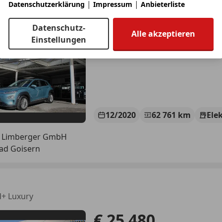
|
|
Datenschutzerklärung
Impressum
Anbieterliste
tro 64kWh Level 4
€ 22 990
Datenschutz-
Alle akzeptieren
Einstellungen
12/2020
62 761 km
Ele
 Limberger GmbH
ad Goisern
d+ Luxury
€ 25 480