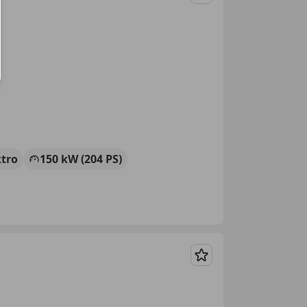
Merken
ktro
150 kW (204 PS)
Merken