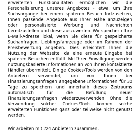
erweiterten Funktionalitäten ermöglichen wir die
Personalisierung unseres Angebotes - etwa, um Ihre
Suchvorgänge bei einem späteren Besuch fortzusetzen,
agen Tiguan
Ihnen passende Angebote aus Ihrer Nähe anzuzeigen
CR 4Motion Comfortline
oder personalisierte Werbung und Nachrichten
bereitzustellen und diese auszuwerten. Wir speichern Ihre
€ 21 530
E-Mail-Adresse lokal, wenn Sie diese für gespeicherte
Suchanfragen, Lieblingsfahrzeuge oder im Rahmen der
Preisbewertung angeben. Dies erleichtert Ihnen die
Nutzung der Webseite, da eine erneute Eingabe bei
späteren Besuchen entfällt. Mit Ihrer Einwilligung werden
nutzungsbasierte Informationen an von Ihnen kontaktierte
Händler übermittelt. Einige Cookies/Tools werden von den
Anbietern verwendet, um von Ihnen bei
Finanzierungsanfragen angegebene Informationen für 30
Tage zu speichern und innerhalb dieses Zeitraums
automatisch für die Befüllung neuer
09/2017
112 717 km
Di
Finanzierungsanfragen wiederzuverwenden. Ohne die
Verwendung solcher Cookies/Tools können solche
 Limberger GmbH
erweiterten Funktionen ganz oder teilweise nicht genutzt
ad Goisern
werden.
Wir arbeiten mit 224 Anbietern zusammen.
i KONA