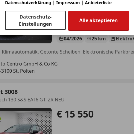
|
|
Datenschutzerklärung
Impressum
Anbieterliste
Datenschutz-
Alle akzeptieren
Einstellungen
04/2026
25 km
Elektro
to Centro GmbH & Co KG
-3100 St. Pölten
t 3008
ech 130 S&S EAT6 GT, ZR NEU
€ 15 550