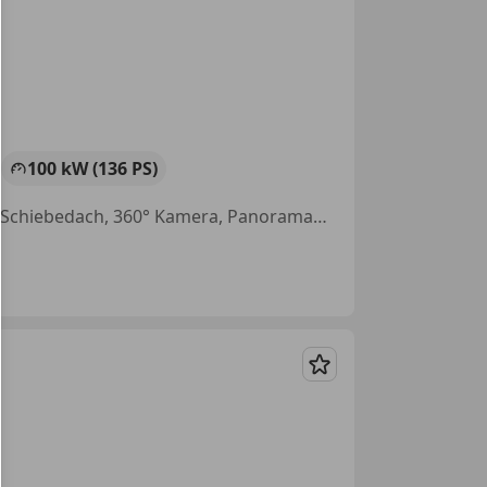
100 kW (136 PS)
Elektrische Heckklappe, Sitzheizung, Elektrische Sitze, Massagesitze, Schiebedach, 360° Kamera, Panoramadach, Ambientebeleuchtung
Merken