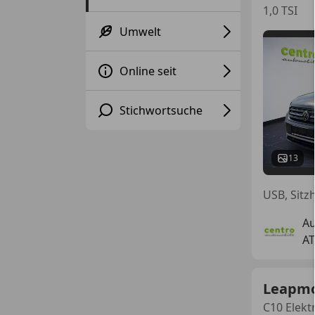
1,0 TSI
Umwelt
Online seit
Stichwortsuche
13
Au
AT
Leapmo
C10 Elek