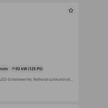
Merken
nzin
92 kW (125 PS)
Elektrische Fensterheber, Sitzheizung, Einparkhilfe Rückfahrkamera, LED-Scheinwerfer, Reifendruckkontrollsystem, Elektronische Parkbremse, Schlüssellose Zentralverriegelung, Sportpaket