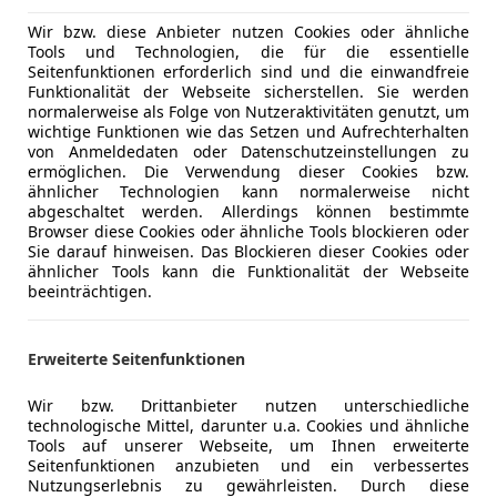
€ 39 880
€ 44 440,-
Wir bzw. diese Anbieter nutzen Cookies oder ähnliche
Tools und Technologien, die für die essentielle
Seitenfunktionen erforderlich sind und die einwandfreie
Funktionalität der Webseite sicherstellen. Sie werden
normalerweise als Folge von Nutzeraktivitäten genutzt, um
wichtige Funktionen wie das Setzen und Aufrechterhalten
von Anmeldedaten oder Datenschutzeinstellungen zu
ermöglichen. Die Verwendung dieser Cookies bzw.
ähnlicher Technologien kann normalerweise nicht
Reduziert
03/2026
2 0
abgeschaltet werden. Allerdings können bestimmte
Browser diese Cookies oder ähnliche Tools blockieren oder
Sie darauf hinweisen. Das Blockieren dieser Cookies oder
ähnlicher Tools kann die Funktionalität der Webseite
beeinträchtigen.
to Centro GmbH & Co KG
-3100 St. Pölten
Erweiterte Seitenfunktionen
t 308
Wir bzw. Drittanbieter nutzen unterschiedliche
brid 145 e-DSC6 GT EXCLUSIVE Focal
technologische Mittel, darunter u.a. Cookies und ähnliche
Tools auf unserer Webseite, um Ihnen erweiterte
Seitenfunktionen anzubieten und ein verbessertes
€ 32 480
Nutzungserlebnis zu gewährleisten. Durch diese