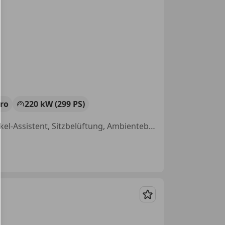
tro
220 kW (299 PS)
Panoramadach, Radio, Beifahrerairbag, Beheizbares Lenkrad, Totwinkel-Assistent, Sitzbelüftung, Ambientebeleuchtung, Elektrische Fensterheber
Merken