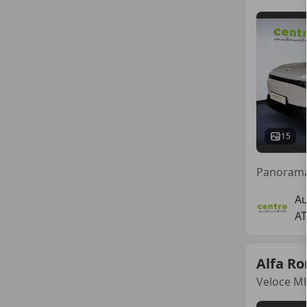
15
Au
AT
Alfa R
Veloce M