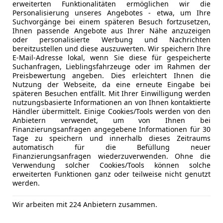
erweiterten Funktionalitäten ermöglichen wir die
Personalisierung unseres Angebotes - etwa, um Ihre
Suchvorgänge bei einem späteren Besuch fortzusetzen,
Ihnen passende Angebote aus Ihrer Nähe anzuzeigen
oder personalisierte Werbung und Nachrichten
bereitzustellen und diese auszuwerten. Wir speichern Ihre
E-Mail-Adresse lokal, wenn Sie diese für gespeicherte
Suchanfragen, Lieblingsfahrzeuge oder im Rahmen der
Preisbewertung angeben. Dies erleichtert Ihnen die
06/2026
25 km
Benzin
Nutzung der Webseite, da eine erneute Eingabe bei
späteren Besuchen entfällt. Mit Ihrer Einwilligung werden
nutzungsbasierte Informationen an von Ihnen kontaktierte
Händler übermittelt. Einige Cookies/Tools werden von den
to Centro GmbH & Co KG
Anbietern verwendet, um von Ihnen bei
Finanzierungsanfragen angegebene Informationen für 30
-3100 St. Pölten
Tage zu speichern und innerhalb dieses Zeitraums
automatisch für die Befüllung neuer
Finanzierungsanfragen wiederzuverwenden. Ohne die
0
Verwendung solcher Cookies/Tools können solche
erweiterten Funktionen ganz oder teilweise nicht genutzt
orino Sondermodell
werden.
€ 18 880
Wir arbeiten mit 224 Anbietern zusammen.