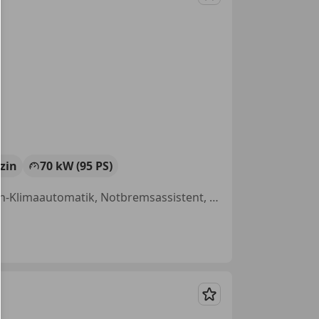
Merken
zin
70 kW (95 PS)
USB, Sitzheizung, Einparkhilfe Sensoren hinten, Regensensor, 2-Zonen-Klimaautomatik, Notbremsassistent, Sommerreifen, Freisprecheinrichtung
Merken