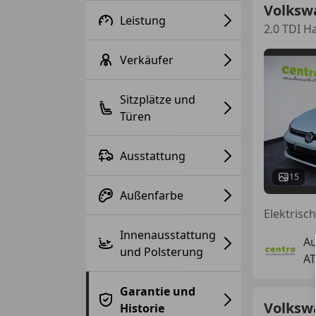
Volksw
Leistung
2.0 TDI H
Verkäufer
Sitzplätze und
Türen
Ausstattung
15
Außenfarbe
Innenausstattung
Au
und Polsterung
AT
Garantie und
Volksw
Historie