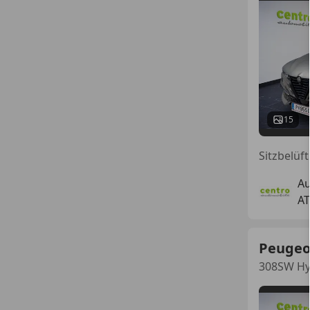
15
Au
AT
Peugeo
308SW Hy