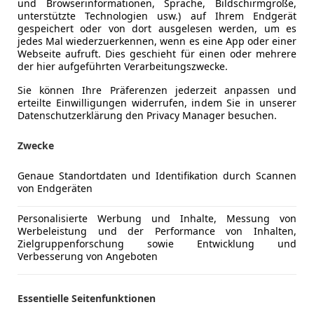
und Browserinformationen, Sprache, Bildschirmgröße,
unterstützte Technologien usw.) auf Ihrem Endgerät
€ 38 880
gespeichert oder von dort ausgelesen werden, um es
jedes Mal wiederzuerkennen, wenn es eine App oder einer
Webseite aufruft. Dies geschieht für einen oder mehrere
der hier aufgeführten Verarbeitungszwecke.
Sie können Ihre Präferenzen jederzeit anpassen und
erteilte Einwilligungen widerrufen, indem Sie in unserer
Datenschutzerklärung den Privacy Manager besuchen.
04/2026
2 000 km
Elek
Zwecke
Genaue Standortdaten und Identifikation durch Scannen
von Endgeräten
to Centro GmbH & Co KG
Personalisierte Werbung und Inhalte, Messung von
-3100 St. Pölten
Werbeleistung und der Performance von Inhalten,
Zielgruppenforschung sowie Entwicklung und
Verbesserung von Angeboten
omeo Tonale
HEV 175, Panorama
Essentielle Seitenfunktionen