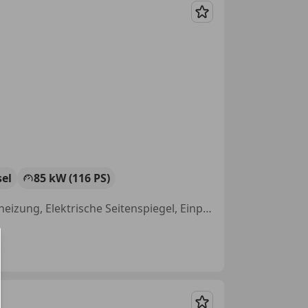
Merken
sel
85 kW (116 PS)
Elektrische Heckklappe, Einparkhilfe Sensoren vorne, Sportsitze, Sitzheizung, Elektrische Seitenspiegel, Einparkhilfe Rückfahrkamera, Scheckheftgepflegt, Alufelgen