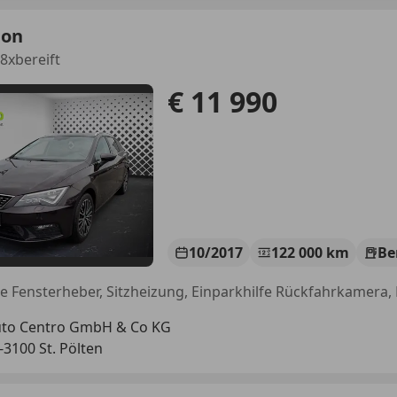
eon
 8xbereift
€ 11 990
10/2017
122 000 km
Be
to Centro GmbH & Co KG
-3100 St. Pölten