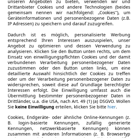
unseren Angeboten zu bieten, verwenden wir und
Drittanbieter Cookies und andere Technologien (beides
gemeinsam nennen wir nachfolgend: „Cookies"), um
€ 15 880
Geräteinformationen und personenbezogene Daten (z.B.
IP Adressen) zu speichern und darauf zuzugreifen.
Dadurch ist es möglich, personalisierte Werbung
entsprechend Ihren Interessen auszuspielen, unser
Angebot zu optimieren und dessen Verwendung zu
analysieren. Klicken Sie den Button unten rechts, um dem
Einsatz von einwilligungspflichten Cookies und der damit
verbundenen Verarbeitung personenbezogener Daten
zuzustimmen oder den Button unten links, um eine
09/2021
49 800 km
Ben
detaillierte Auswahl hinsichtlich der Cookies zu treffen
oder um der Verarbeitung personenbezogener Daten zu
widersprechen, soweit diese auf Grundlage berechtigter
Interessen erfolgt. Die Einwilligung umfasst auch die
Übermittlung bestimmter personenbezogener Daten in
to Centro GmbH & Co KG
Drittländer, u.a. die USA, nach Art. 49 (1) (a) DSGVO. Wollen
-3100 St. Pölten
Sie
keine Einwilligung
erteilen, klicken Sie bitte
hier
.
Cookies, Endgeräte- oder ähnliche Online-Kennungen (z.
B. login-basierte Kennungen, zufällig generierte
tor C10
Kennungen, netzwerkbasierte Kennungen) können
zusammen mit anderen Informationen (z. B. Browsertyp
tro 81,9kWh Design ProMax