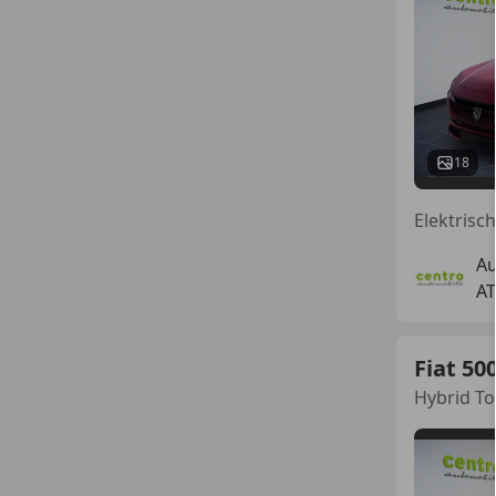
18
Au
AT
Fiat 50
Hybrid T