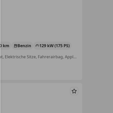
00 km
Benzin
129 kW (175 PS)
Sitzbelüftung, 360° Kamera, Beheizbares Lenkrad, Abstandstempomat, Elektrische Sitze, Fahrerairbag, Apple CarPlay, Fernlichtassistent
Merken