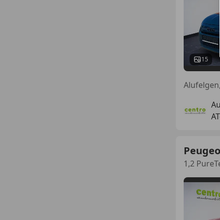
15
Au
AT
Peugeo
1,2 PureT