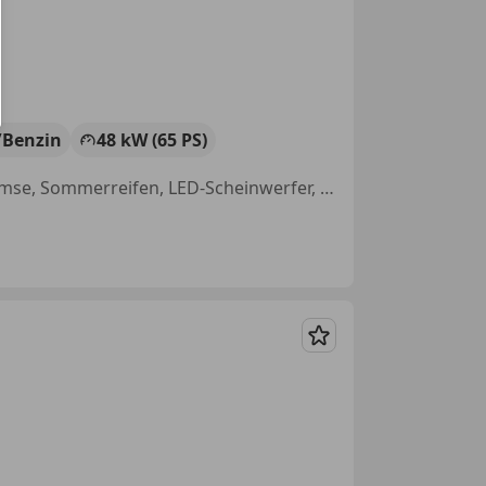
/Benzin
48 kW (65 PS)
Alufelgen, Klimaautomatik, Getönte Scheiben, Elektronische Parkbremse, Sommerreifen, LED-Scheinwerfer, Einparkhilfe Sensoren hinten, Radio
Merken