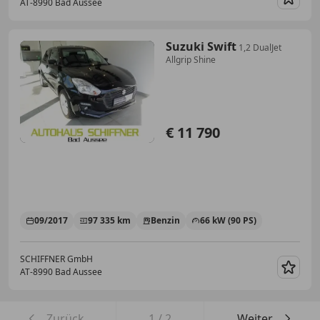
AT-8990 Bad Aussee
Merk
Suzuki Swift
1,2 DualJet
Allgrip Shine
€ 11 790
09/2017
97 335 km
Benzin
66 kW (90 PS)
SCHIFFNER GmbH
AT-8990 Bad Aussee
Merk
Zurück
1
/
2
Weiter