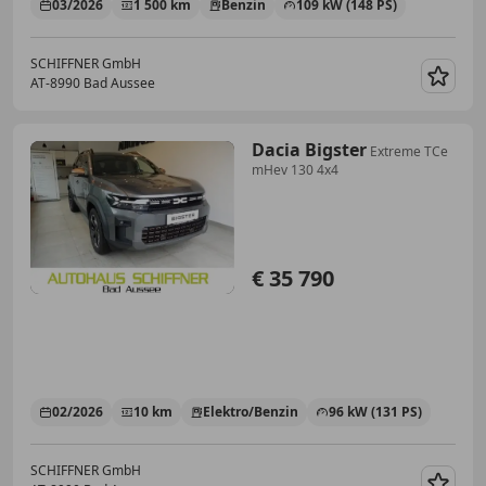
03/2026
1 500 km
Benzin
109 kW (148 PS)
SCHIFFNER GmbH
AT-8990 Bad Aussee
Merk
Dacia Bigster
Extreme TCe
mHev 130 4x4
€ 35 790
02/2026
10 km
Elektro/Benzin
96 kW (131 PS)
SCHIFFNER GmbH