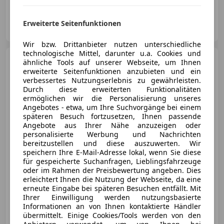
SCHIFFNER GmbH
Erweiterte Seitenfunktionen
AT-8990 Bad Aussee
Merk
Wir bzw. Drittanbieter nutzen unterschiedliche
technologische Mittel, darunter u.a. Cookies und
Nissan 370Z
Pack Aut.
ähnliche Tools auf unserer Webseite, um Ihnen
erweiterte Seitenfunktionen anzubieten und ein
verbessertes Nutzungserlebnis zu gewährleisten.
Durch diese erweiterten Funktionalitäten
ermöglichen wir die Personalisierung unseres
Angebotes - etwa, um Ihre Suchvorgänge bei einem
späteren Besuch fortzusetzen, Ihnen passende
€ 28 500
Angebote aus Ihrer Nähe anzuzeigen oder
personalisierte Werbung und Nachrichten
bereitzustellen und diese auszuwerten. Wir
speichern Ihre E-Mail-Adresse lokal, wenn Sie diese
für gespeicherte Suchanfragen, Lieblingsfahrzeuge
oder im Rahmen der Preisbewertung angeben. Dies
erleichtert Ihnen die Nutzung der Webseite, da eine
07/2013
117 000 km
Benzin
241 kW (328 PS)
erneute Eingabe bei späteren Besuchen entfällt. Mit
Ihrer Einwilligung werden nutzungsbasierte
Informationen an von Ihnen kontaktierte Händler
SCHIFFNER GmbH
übermittelt. Einige Cookies/Tools werden von den
AT-8990 Bad Aussee
Merk