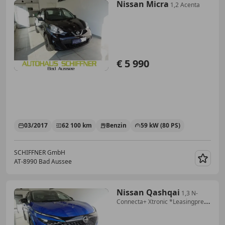
Nissan Micra
1,2 Acenta
€ 5 990
03/2017
62 100 km
Benzin
59 kW (80 PS)
SCHIFFNER GmbH
AT-8990 Bad Aussee
Merk
Nissan Qashqai
1,3 N-
Connecta+ Xtronic *Leasingpreis
32990,-*