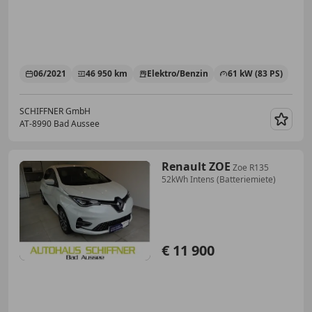
06/2021
46 950 km
Elektro/Benzin
61 kW (83 PS)
SCHIFFNER GmbH
AT-8990 Bad Aussee
Merk
Renault ZOE
Zoe R135
52kWh Intens (Batteriemiete)
€ 11 900