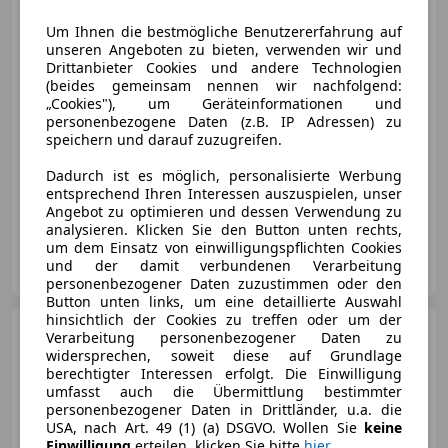
Um Ihnen die bestmögliche Benutzererfahrung auf
unseren Angeboten zu bieten, verwenden wir und
Drittanbieter Cookies und andere Technologien
€ 15 990
(beides gemeinsam nennen wir nachfolgend:
„Cookies"), um Geräteinformationen und
personenbezogene Daten (z.B. IP Adressen) zu
speichern und darauf zuzugreifen.
Dadurch ist es möglich, personalisierte Werbung
entsprechend Ihren Interessen auszuspielen, unser
09/2019
115 000 km
Diesel
110 kW (150 PS)
Angebot zu optimieren und dessen Verwendung zu
analysieren. Klicken Sie den Button unten rechts,
um dem Einsatz von einwilligungspflichten Cookies
SCHIFFNER GmbH
und der damit verbundenen Verarbeitung
AT-8990 Bad Aussee
Merk
personenbezogener Daten zuzustimmen oder den
Button unten links, um eine detaillierte Auswahl
hinsichtlich der Cookies zu treffen oder um der
Renault Captur
TCe 90
Verarbeitung personenbezogener Daten zu
Intens
widersprechen, soweit diese auf Grundlage
berechtigter Interessen erfolgt. Die Einwilligung
umfasst auch die Übermittlung bestimmter
personenbezogener Daten in Drittländer, u.a. die
USA, nach Art. 49 (1) (a) DSGVO. Wollen Sie
keine
Einwilligung
erteilen, klicken Sie bitte
hier
.