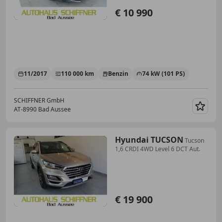
€ 10 990
11/2017
110 000 km
Benzin
74 kW (101 PS)
SCHIFFNER GmbH
AT-8990 Bad Aussee
Merk
Hyundai TUCSON
Tucson
1,6 CRDI 4WD Level 6 DCT Aut.
€ 19 900