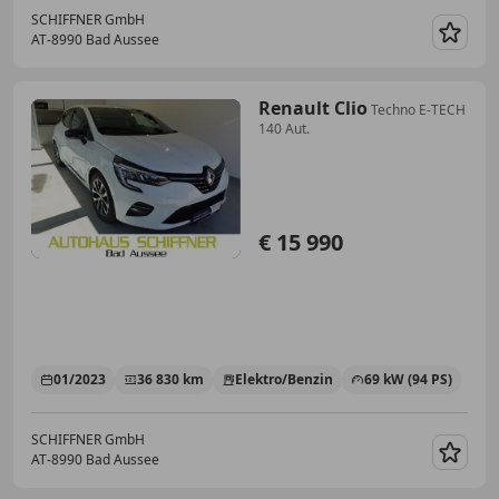
SCHIFFNER GmbH
AT-8990 Bad Aussee
Merk
Renault Clio
Techno E-TECH
140 Aut.
€ 15 990
01/2023
36 830 km
Elektro/Benzin
69 kW (94 PS)
SCHIFFNER GmbH
AT-8990 Bad Aussee
Merk