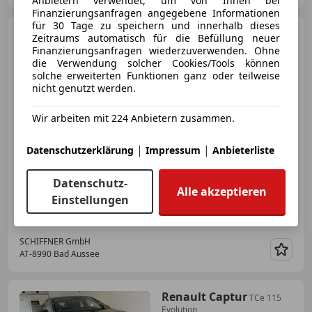
Anbietern verwendet, um von Ihnen bei
Finanzierungsanfragen angegebene Informationen
für 30 Tage zu speichern und innerhalb dieses
Renault Clio
Equilibre SCe
Zeitraums automatisch für die Befüllung neuer
65
Finanzierungsanfragen wiederzuverwenden. Ohne
die Verwendung solcher Cookies/Tools können
solche erweiterten Funktionen ganz oder teilweise
nicht genutzt werden.
€ 13 500
Wir arbeiten mit 224 Anbietern zusammen.
|
|
Datenschutzerklärung
Impressum
Anbieterliste
Datenschutz-
Alle akzeptieren
Einstellungen
02/2023
20 500 km
Benzin
49 kW (67 PS)
SCHIFFNER GmbH
AT-8990 Bad Aussee
Merk
Renault Captur
TCe 115
Evolution