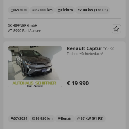
02/2020
62 000 km
Elektro
100 kW (136 PS)
SCHIFFNER GmbH
AT-8990 Bad Aussee
Merk
Renault Captur
TCe 90
Techno *Schiebedach*
€ 19 990
07/2024
16 950 km
Benzin
67 kW (91 PS)