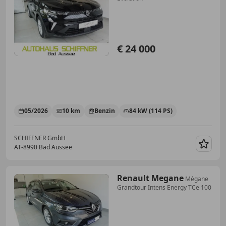
€ 24 000
05/2026
10 km
Benzin
84 kW (114 PS)
SCHIFFNER GmbH
AT-8990 Bad Aussee
Merk
Renault Megane
Mégane
Grandtour Intens Energy TCe 100