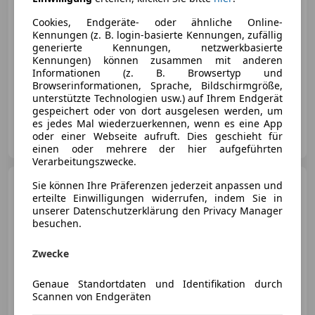
€ 16 990
Cookies, Endgeräte- oder ähnliche Online-
Kennungen (z. B. login-basierte Kennungen, zufällig
generierte Kennungen, netzwerkbasierte
Kennungen) können zusammen mit anderen
Informationen (z. B. Browsertyp und
Browserinformationen, Sprache, Bildschirmgröße,
05/2022
28 100 km
Benzin
67 kW (91 PS)
unterstützte Technologien usw.) auf Ihrem Endgerät
gespeichert oder von dort ausgelesen werden, um
es jedes Mal wiederzuerkennen, wenn es eine App
SCHIFFNER GmbH
oder einer Webseite aufruft. Dies geschieht für
AT-8990 Bad Aussee
Merk
einen oder mehrere der hier aufgeführten
Verarbeitungszwecke.
Dacia Duster
Sie können Ihre Präferenzen jederzeit anpassen und
TCe 150 PF
4WD Prestige *Leder*
erteilte Einwilligungen widerrufen, indem Sie in
unserer Datenschutzerklärung den Privacy Manager
besuchen.
Zwecke
€ 19 990
Genaue Standortdaten und Identifikation durch
Scannen von Endgeräten