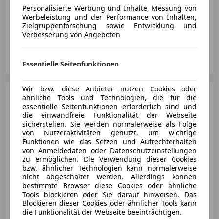
Personalisierte Werbung und Inhalte, Messung von
Werbeleistung und der Performance von Inhalten,
Zielgruppenforschung sowie Entwicklung und
05/2022
59 950 km
Benzin
110 kW (150 PS)
Verbesserung von Angeboten
SCHIFFNER GmbH
AT-8990 Bad Aussee
Essentielle Seitenfunktionen
Merk
Wir bzw. diese Anbieter nutzen Cookies oder
Renault Clio
Intens Energy
ähnliche Tools und Technologien, die für die
TCe 90
essentielle Seitenfunktionen erforderlich sind und
die einwandfreie Funktionalität der Webseite
sicherstellen. Sie werden normalerweise als Folge
von Nutzeraktivitäten genutzt, um wichtige
Funktionen wie das Setzen und Aufrechterhalten
€ 7 900
von Anmeldedaten oder Datenschutzeinstellungen
zu ermöglichen. Die Verwendung dieser Cookies
bzw. ähnlicher Technologien kann normalerweise
nicht abgeschaltet werden. Allerdings können
bestimmte Browser diese Cookies oder ähnliche
Tools blockieren oder Sie darauf hinweisen. Das
Blockieren dieser Cookies oder ähnlicher Tools kann
die Funktionalität der Webseite beeinträchtigen.
01/2017
114 800 km
Benzin
66 kW (90 PS)