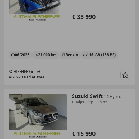
€ 33 990
06/2025
21 000 km
Benzin
116 kW (158 PS)
SCHIFFNER GmbH
AT-8990 Bad Aussee
Merk
Suzuki Swift
1,2 Hybrid
DualJet Allgrip Shine
€ 15 990