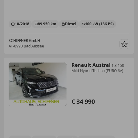
10/2018
89 950 km
Diesel
100 kW (136 PS)
SCHIFFNER GmbH
AT-8990 Bad Aussee
Merk
Renault Austral
1.3 150
Mild-Hybrid Techno (EURO 6e)
€ 34 990