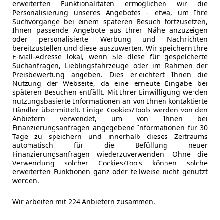
erweiterten Funktionalitäten ermöglichen wir die
Personalisierung unseres Angebotes - etwa, um Ihre
Suchvorgänge bei einem späteren Besuch fortzusetzen,
Fabia
Ihnen passende Angebote aus Ihrer Nähe anzuzeigen
oder personalisierte Werbung und Nachrichten
bereitzustellen und diese auszuwerten. Wir speichern Ihre
€ 990
E-Mail-Adresse lokal, wenn Sie diese für gespeicherte
Suchanfragen, Lieblingsfahrzeuge oder im Rahmen der
Preisbewertung angeben. Dies erleichtert Ihnen die
Nutzung der Webseite, da eine erneute Eingabe bei
späteren Besuchen entfällt. Mit Ihrer Einwilligung werden
nutzungsbasierte Informationen an von Ihnen kontaktierte
Händler übermittelt. Einige Cookies/Tools werden von den
Anbietern verwendet, um von Ihnen bei
Finanzierungsanfragen angegebene Informationen für 30
Tage zu speichern und innerhalb dieses Zeitraums
automatisch für die Befüllung neuer
02/2008
200 000 km
Be
Finanzierungsanfragen wiederzuverwenden. Ohne die
Verwendung solcher Cookies/Tools können solche
el Sahin
erweiterten Funktionen ganz oder teilweise nicht genutzt
mlau
werden.
Wir arbeiten mit 224 Anbietern zusammen.
agen Touran