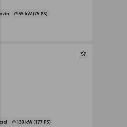
nzin
55 kW (75 PS)
Merken
esel
130 kW (177 PS)