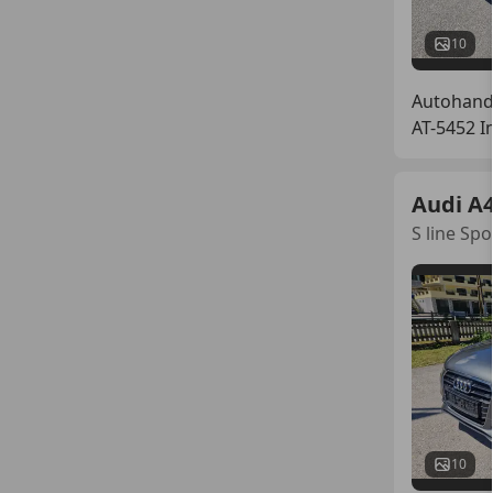
10
Autohand
AT-5452 I
Audi A
S line Spo
10