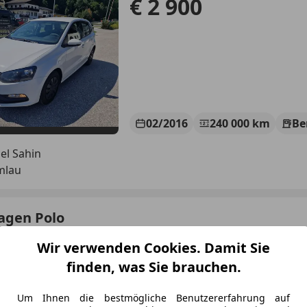
€ 2 900
02/2016
240 000 km
Be
el Sahin
mlau
agen Polo
ne BMT/Start-Stopp
Wir verwenden Cookies. Damit Sie
€ 7 500
finden, was Sie brauchen.
Um Ihnen die bestmögliche Benutzererfahrung auf