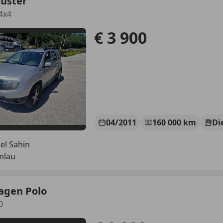
Duster
4x4
€ 3 900
04/2011
160 000 km
Di
el Sahin
mlau
agen Polo
0