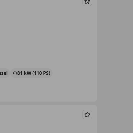
Merken
esel
81 kW (110 PS)
Merken