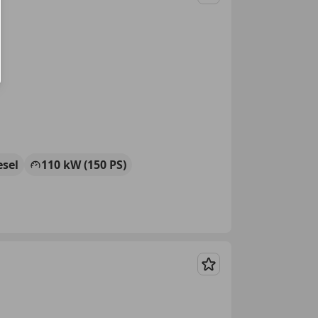
Merken
esel
110 kW (150 PS)
Merken