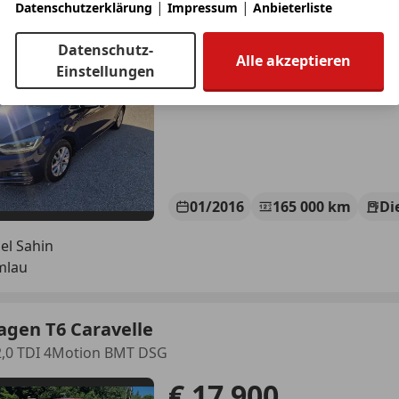
|
|
Datenschutzerklärung
Impressum
Anbieterliste
BMT/Start-Stopp
€ 13 900
Datenschutz-
Alle akzeptieren
Einstellungen
01/2016
165 000 km
Di
el Sahin
mlau
agen T6 Caravelle
2,0 TDI 4Motion BMT DSG
€ 17 900