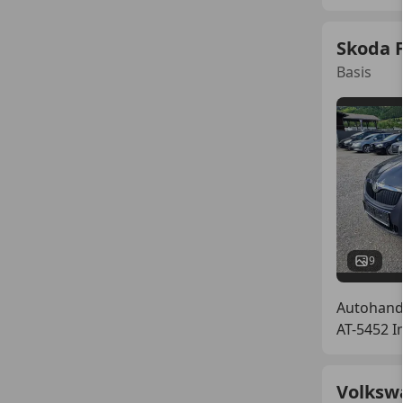
Skoda 
Basis
9
Autohand
AT-5452 I
Volksw