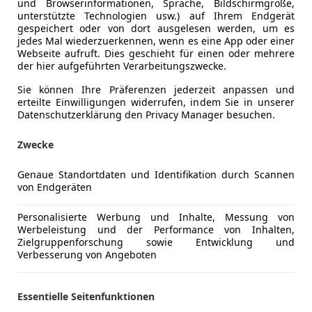
und Browserinformationen, Sprache, Bildschirmgröße,
unterstützte Technologien usw.) auf Ihrem Endgerät
gespeichert oder von dort ausgelesen werden, um es
05/2014
130 000 km
Be
jedes Mal wiederzuerkennen, wenn es eine App oder einer
Webseite aufruft. Dies geschieht für einen oder mehrere
el Sahin
der hier aufgeführten Verarbeitungszwecke.
mlau
Sie können Ihre Präferenzen jederzeit anpassen und
erteilte Einwilligungen widerrufen, indem Sie in unserer
Datenschutzerklärung den Privacy Manager besuchen.
4
Zwecke
rtpaket / plus
€ 10 900
Genaue Standortdaten und Identifikation durch Scannen
von Endgeräten
Personalisierte Werbung und Inhalte, Messung von
Werbeleistung und der Performance von Inhalten,
Zielgruppenforschung sowie Entwicklung und
Verbesserung von Angeboten
Essentielle Seitenfunktionen
06/2015
195 000 km
Di