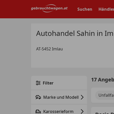
Zum
Hauptinhalt
Suchen
Händle
springen
Autohandel Sahin in Im
AT-5452 Imlau
17 Ange
Filter
Unfallf
Marke und Modell
Karosserieform