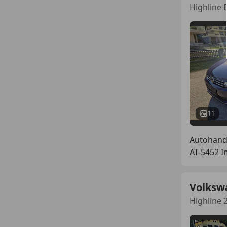
Highline 
11
Autohand
AT-5452 I
Volksw
Highline 