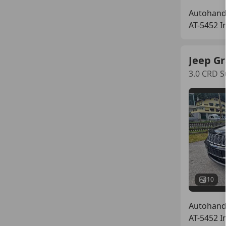
Autohand
AT-5452 I
Jeep G
3.0 CRD 
10
Autohand
AT-5452 I