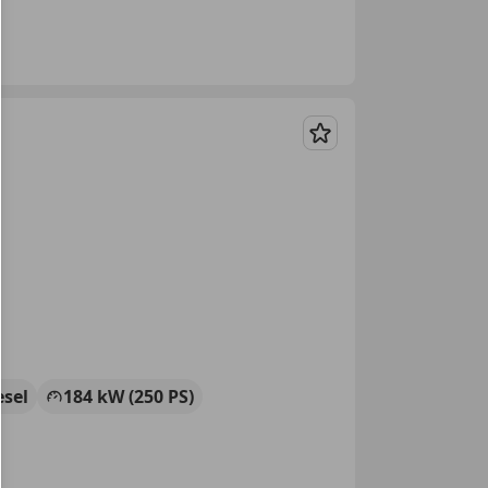
Merken
esel
184 kW (250 PS)