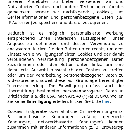
unseren Angeboten zu bieten, verwenden wir und
Drittanbieter Cookies und andere Technologien (beides
gemeinsam nennen wir nachfolgend: „Cookies"), um
Geräteinformationen und personenbezogene Daten (z.B.
IP Adressen) zu speichern und darauf zuzugreifen.
02/2016
84 000 km
Ben
Dadurch ist es möglich, personalisierte Werbung
entsprechend Ihren Interessen auszuspielen, unser
Angebot zu optimieren und dessen Verwendung zu
el Sahin
analysieren. Klicken Sie den Button unten rechts, um dem
mlau
Einsatz von einwilligungspflichten Cookies und der damit
verbundenen Verarbeitung personenbezogener Daten
zuzustimmen oder den Button unten links, um eine
detaillierte Auswahl hinsichtlich der Cookies zu treffen
Sandero
oder um der Verarbeitung personenbezogener Daten zu
widersprechen, soweit diese auf Grundlage berechtigter
Interessen erfolgt. Die Einwilligung umfasst auch die
Übermittlung bestimmter personenbezogener Daten in
€ 1 800
Drittländer, u.a. die USA, nach Art. 49 (1) (a) DSGVO. Wollen
Sie
keine Einwilligung
erteilen, klicken Sie bitte
hier
.
Cookies, Endgeräte- oder ähnliche Online-Kennungen (z.
B. login-basierte Kennungen, zufällig generierte
Kennungen, netzwerkbasierte Kennungen) können
zusammen mit anderen Informationen (z. B. Browsertyp