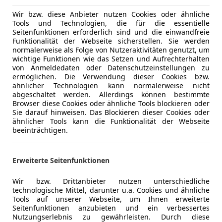
el Sahin
Wir bzw. diese Anbieter nutzen Cookies oder ähnliche
Tools und Technologien, die für die essentielle
mlau
Seitenfunktionen erforderlich sind und die einwandfreie
Funktionalität der Webseite sicherstellen. Sie werden
normalerweise als Folge von Nutzeraktivitäten genutzt, um
rand Cherokee
wichtige Funktionen wie das Setzen und Aufrechterhalten
von Anmeldedaten oder Datenschutzeinstellungen zu
Summit
ermöglichen. Die Verwendung dieser Cookies bzw.
ähnlicher Technologien kann normalerweise nicht
€ 12 900
abgeschaltet werden. Allerdings können bestimmte
Browser diese Cookies oder ähnliche Tools blockieren oder
Sie darauf hinweisen. Das Blockieren dieser Cookies oder
ähnlicher Tools kann die Funktionalität der Webseite
beeinträchtigen.
Erweiterte Seitenfunktionen
01/2014
225 000 km
Di
Wir bzw. Drittanbieter nutzen unterschiedliche
technologische Mittel, darunter u.a. Cookies und ähnliche
Tools auf unserer Webseite, um Ihnen erweiterte
el Sahin
Seitenfunktionen anzubieten und ein verbessertes
mlau
Nutzungserlebnis zu gewährleisten. Durch diese