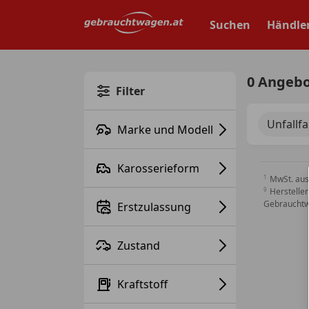
Zum
Hauptinhalt
Suchen
Händle
springen
0 Angeb
Filter
Unfallf
Marke und Modell
Karosserieform
MwSt. aus
Hersteller
Gebrauchtw
Erstzulassung
Zustand
Kraftstoff