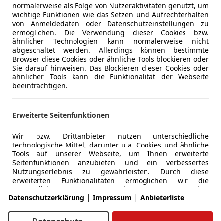
normalerweise als Folge von Nutzeraktivitäten genutzt, um
wichtige Funktionen wie das Setzen und Aufrechterhalten
von Anmeldedaten oder Datenschutzeinstellungen zu
ermöglichen. Die Verwendung dieser Cookies bzw.
ähnlicher Technologien kann normalerweise nicht
abgeschaltet werden. Allerdings können bestimmte
Browser diese Cookies oder ähnliche Tools blockieren oder
Sie darauf hinweisen. Das Blockieren dieser Cookies oder
ähnlicher Tools kann die Funktionalität der Webseite
beeinträchtigen.
marken
Bundesländer
Burgenland
Erweiterte Seitenfunktionen
Kärnten
Wir bzw. Drittanbieter nutzen unterschiedliche
technologische Mittel, darunter u.a. Cookies und ähnliche
des
Niederösterreich
Tools auf unserer Webseite, um Ihnen erweiterte
Seitenfunktionen anzubieten und ein verbessertes
Oberösterreich
Nutzungserlebnis zu gewährleisten. Durch diese
erweiterten Funktionalitäten ermöglichen wir die
Salzburg
Personalisierung unseres Angebotes - etwa, um Ihre
|
|
Datenschutzerklärung
Impressum
Anbieterliste
Suchvorgänge bei einem späteren Besuch fortzusetzen,
Ihnen passende Angebote aus Ihrer Nähe anzuzeigen
a
Steiermark
oder personalisierte Werbung und Nachrichten
Datenschutz-