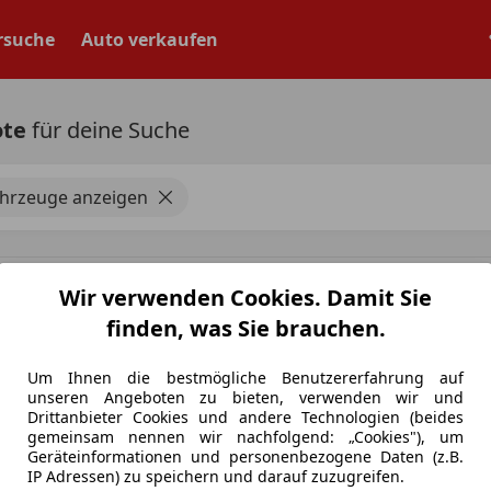
rsuche
Auto verkaufen
ote
für deine Suche
ahrzeuge anzeigen
weisbar
Wir verwenden Cookies. Damit Sie
angabe für Neufahrzeuge. Je nach Kilometerstand, Fahrverhalten, Batteriealter u
finden, was Sie brauchen.
agen deutlich abweichen.
Um Ihnen die bestmögliche Benutzererfahrung auf
unseren Angeboten zu bieten, verwenden wir und
Drittanbieter Cookies und andere Technologien (beides
gemeinsam nennen wir nachfolgend: „Cookies"), um
Geräteinformationen und personenbezogene Daten (z.B.
IP Adressen) zu speichern und darauf zuzugreifen.