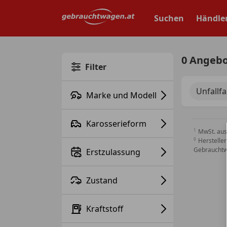
Zum
Hauptinhalt
Suchen
Händle
springen
0 Angeb
Filter
Unfallf
Marke und Modell
Karosserieform
MwSt. aus
Hersteller
Gebrauchtw
Erstzulassung
Zustand
Kraftstoff