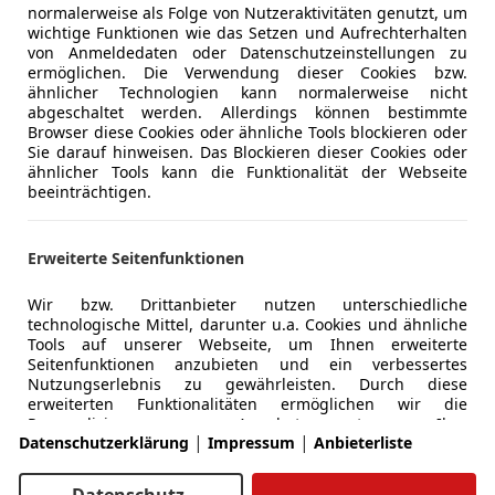
normalerweise als Folge von Nutzeraktivitäten genutzt, um
wichtige Funktionen wie das Setzen und Aufrechterhalten
von Anmeldedaten oder Datenschutzeinstellungen zu
ermöglichen. Die Verwendung dieser Cookies bzw.
ähnlicher Technologien kann normalerweise nicht
abgeschaltet werden. Allerdings können bestimmte
Browser diese Cookies oder ähnliche Tools blockieren oder
Sie darauf hinweisen. Das Blockieren dieser Cookies oder
ähnlicher Tools kann die Funktionalität der Webseite
beeinträchtigen.
marken
Bundesländer
Burgenland
Erweiterte Seitenfunktionen
Kärnten
Wir bzw. Drittanbieter nutzen unterschiedliche
technologische Mittel, darunter u.a. Cookies und ähnliche
des
Niederösterreich
Tools auf unserer Webseite, um Ihnen erweiterte
Seitenfunktionen anzubieten und ein verbessertes
Oberösterreich
Nutzungserlebnis zu gewährleisten. Durch diese
erweiterten Funktionalitäten ermöglichen wir die
Salzburg
Personalisierung unseres Angebotes - etwa, um Ihre
|
|
Datenschutzerklärung
Impressum
Anbieterliste
Suchvorgänge bei einem späteren Besuch fortzusetzen,
Ihnen passende Angebote aus Ihrer Nähe anzuzeigen
a
Steiermark
oder personalisierte Werbung und Nachrichten
Datenschutz-