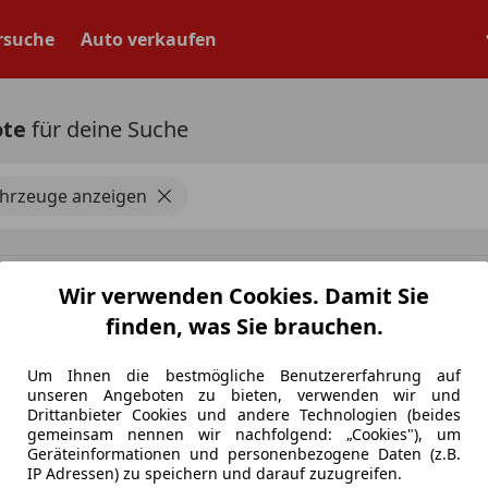
rsuche
Auto verkaufen
ote
für deine Suche
ahrzeuge anzeigen
weisbar
Wir verwenden Cookies. Damit Sie
angabe für Neufahrzeuge. Je nach Kilometerstand, Fahrverhalten, Batteriealter u
finden, was Sie brauchen.
agen deutlich abweichen.
Um Ihnen die bestmögliche Benutzererfahrung auf
unseren Angeboten zu bieten, verwenden wir und
Drittanbieter Cookies und andere Technologien (beides
gemeinsam nennen wir nachfolgend: „Cookies"), um
Geräteinformationen und personenbezogene Daten (z.B.
IP Adressen) zu speichern und darauf zuzugreifen.