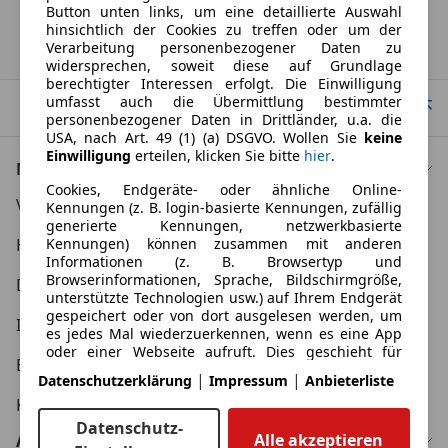
Button unten links, um eine detaillierte Auswahl
hinsichtlich der Cookies zu treffen oder um der
Verarbeitung personenbezogener Daten zu
Startseite
widersprechen, soweit diese auf Grundlage
berechtigter Interessen erfolgt. Die Einwilligung
umfasst auch die Übermittlung bestimmter
Nach Oben
personenbezogener Daten in Drittländer, u.a. die
USA, nach Art. 49 (1) (a) DSGVO. Wollen Sie
keine
Einwilligung
erteilen, klicken Sie bitte
hier
.
Nützliche Links
Cookies, Endgeräte- oder ähnliche Online-
Verbraucher AGB
Kennungen (z. B. login-basierte Kennungen, zufällig
generierte Kennungen, netzwerkbasierte
Kennungen) können zusammen mit anderen
Händler AGB
Informationen (z. B. Browsertyp und
Browserinformationen, Sprache, Bildschirmgröße,
Datenschutzerklärung
unterstützte Technologien usw.) auf Ihrem Endgerät
gespeichert oder von dort ausgelesen werden, um
Impressum
es jedes Mal wiederzuerkennen, wenn es eine App
oder einer Webseite aufruft. Dies geschieht für
Erklärung zur Barrierefreiheit
einen oder mehrere der hier aufgeführten
|
|
Datenschutzerklärung
Impressum
Anbieterliste
Verarbeitungszwecke.
KFZ Kaufvertrag
Sie können Ihre Präferenzen jederzeit anpassen und
Datenschutz-
Alle akzeptieren
erteilte Einwilligungen widerrufen, indem Sie in
Automarken