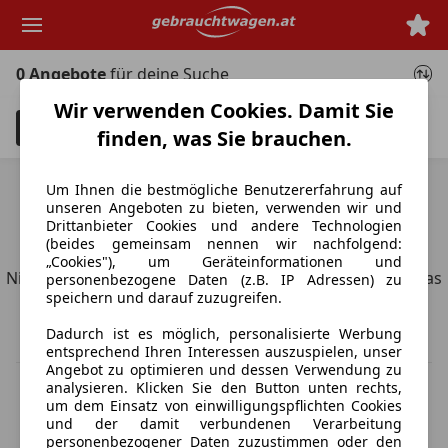
Zum
Hauptinhalt
springen
0 Angebote
für deine Suche
Wir verwenden Cookies. Damit Sie
Filter
Unfallfahrzeuge anzeigen
3
finden, was Sie brauchen.
Um Ihnen die bestmögliche Benutzererfahrung auf
unseren Angeboten zu bieten, verwenden wir und
Drittanbieter Cookies und andere Technologien
Entdecke ähnliche Fahrzeuge
(beides gemeinsam nennen wir nachfolgend:
„Cookies"), um Geräteinformationen und
Nicht ganz deine Suchkriterien, aber vielleicht genau, was
personenbezogene Daten (z.B. IP Adressen) zu
speichern und darauf zuzugreifen.
du suchst.
Dadurch ist es möglich, personalisierte Werbung
entsprechend Ihren Interessen auszuspielen, unser
Angebot zu optimieren und dessen Verwendung zu
analysieren. Klicken Sie den Button unten rechts,
MwSt. ausweisbar
um dem Einsatz von einwilligungspflichten Cookies
Herstellerangabe für Neufahrzeuge. Je nach Kilometerstand,
und der damit verbundenen Verarbeitung
Fahrverhalten, Batteriealter und Ladeverhalten kann die elektrische
personenbezogener Daten zuzustimmen oder den
Reichweite bei Gebrauchtwagen deutlich abweichen.