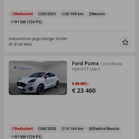
Reduziert
03/2021
30 109 km
Benzin
91 kW (124 PS)
Autozentrum Jagersberger GmbH
AT-8160 Weiz
Merk
Ford Puma
1,0 EcoBoost
Hybrid ST-Line X
€ 26 987,-
€ 23 460
Reduziert
08/2025
14 104 km
Elektro/Benzin
91 kW (124 PS)