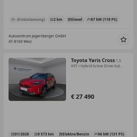
- (Erstzulassung)
2 km
Diesel
87 kW (118 PS)
Autozentrum Jagersberger GmbH
AT-8160 Weiz
Merk
Toyota Yaris Cross
1,5
VVT-i Hybrid Active Drive Aut.
€ 27 490
01/2026
9 573 km
Elektro/Benzin
96 kW (131 PS)