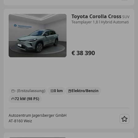
Toyota Corolla Cross
SUV
Teamplayer 1,8 l Hybrid Automati
€ 38 390
- (Erstzulassung)
0 km
Elektro/Benzin
72 kW (98 PS)
Autozentrum Jagersberger GmbH
AT-8160 Weiz
Merk