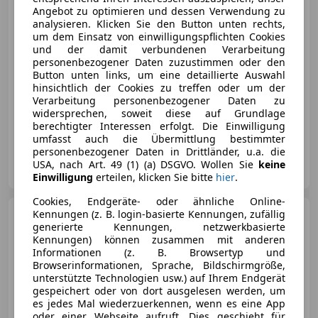
Angebot zu optimieren und dessen Verwendung zu
analysieren. Klicken Sie den Button unten rechts,
€ 21 987
um dem Einsatz von einwilligungspflichten Cookies
und der damit verbundenen Verarbeitung
personenbezogener Daten zuzustimmen oder den
Button unten links, um eine detaillierte Auswahl
hinsichtlich der Cookies zu treffen oder um der
Verarbeitung personenbezogener Daten zu
widersprechen, soweit diese auf Grundlage
- (Erstzulassung)
- km
Benzin
68 kW (92 PS)
berechtigter Interessen erfolgt. Die Einwilligung
umfasst auch die Übermittlung bestimmter
personenbezogener Daten in Drittländer, u.a. die
Autozentrum Jagersberger GmbH
USA, nach Art. 49 (1) (a) DSGVO. Wollen Sie
keine
AT-8160 Weiz
Merk
Einwilligung
erteilen, klicken Sie bitte
hier
.
Cookies, Endgeräte- oder ähnliche Online-
Toyota Yaris
Kennungen (z. B. login-basierte Kennungen, zufällig
5-Türer
generierte Kennungen, netzwerkbasierte
Teamplayer 1,5L Hybrid, Syst.
Kennungen) können zusammen mit anderen
85kW
Informationen (z. B. Browsertyp und
Browserinformationen, Sprache, Bildschirmgröße,
unterstützte Technologien usw.) auf Ihrem Endgerät
gespeichert oder von dort ausgelesen werden, um
€ 22 787
es jedes Mal wiederzuerkennen, wenn es eine App
oder einer Webseite aufruft. Dies geschieht für