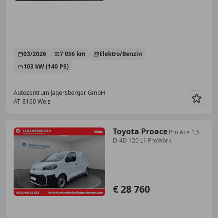
03/2026
7 056 km
Elektro/Benzin
103 kW (140 PS)
Autozentrum Jagersberger GmbH
AT-8160 Weiz
Merk
Toyota Proace
Pro Ace 1,5
D-4D 120 L1 ProWork
€ 28 760