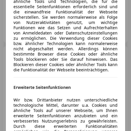
ähnliche Tools und Technologien, die für die
essentielle Seitenfunktionen erforderlich sind und
die einwandfreie Funktionalität der Webseite
03/2026
15 km
Elektro/Benzin
85 kW (116 PS)
sicherstellen. Sie werden normalerweise als Folge
von Nutzeraktivitäten genutzt, um wichtige
Funktionen wie das Setzen und Aufrechterhalten
Autozentrum Jagersberger GmbH
von Anmeldedaten oder Datenschutzeinstellungen
AT-8160 Weiz
Merk
zu ermöglichen. Die Verwendung dieser Cookies
bzw. ähnlicher Technologien kann normalerweise
nicht abgeschaltet werden. Allerdings können
Toyota Proace Max
bestimmte Browser diese Cookies oder ähnliche
35
L2H2 2,2 ID 140 Prowork
Tools blockieren oder Sie darauf hinweisen. Das
Blockieren dieser Cookies oder ähnlicher Tools kann
die Funktionalität der Webseite beeinträchtigen.
€ 37 497,-
€ 34 890
Erweiterte Seitenfunktionen
Wir bzw. Drittanbieter nutzen unterschiedliche
technologische Mittel, darunter u.a. Cookies und
ähnliche Tools auf unserer Webseite, um Ihnen
erweiterte Seitenfunktionen anzubieten und ein
verbessertes Nutzungserlebnis zu gewährleisten.
Reduziert
02/2025
1 258 km
Diesel
Durch diese erweiterten Funktionalitäten