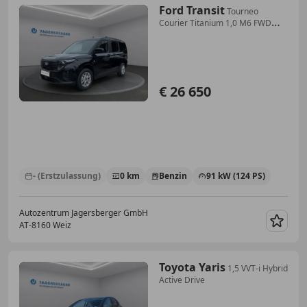
Ford Transit
Tourneo
Courier Titanium 1,0 M6 FWD
Kombi
€ 26 650
- (Erstzulassung)
0 km
Benzin
91 kW (124 PS)
Autozentrum Jagersberger GmbH
AT-8160 Weiz
Merk
Toyota Yaris
1,5 VVT-i Hybrid
Active Drive