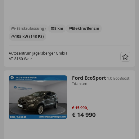
- (Erstzulassung)
8 km
Elektro/Benzin
105 kW (143 PS)
Autozentrum Jagersberger GmbH
AT-8160 Weiz
Merk
Ford EcoSport
1,0 EcoBoost
Titanium
€ 15 990,-
€ 14 990