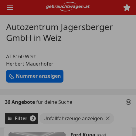
Zum
Hauptinhalt
springen
Autozentrum Jagersberger
GmbH in Weiz
AT-8160 Weiz
Herbert Mauerhofer
Nummer anzeigen
36 Angebote
für deine Suche
Filter
Unfallfahrzeuge anzeigen
3
Ford Kuga
Trend