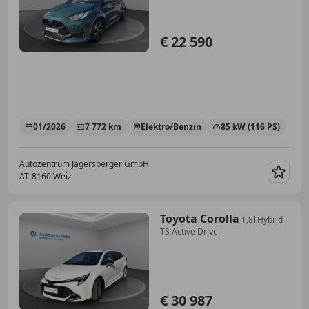
€ 22 590
01/2026
7 772 km
Elektro/Benzin
85 kW (116 PS)
Autozentrum Jagersberger GmbH
AT-8160 Weiz
Merk
Toyota Corolla
1,8l Hybrid
TS Active Drive
€ 30 987