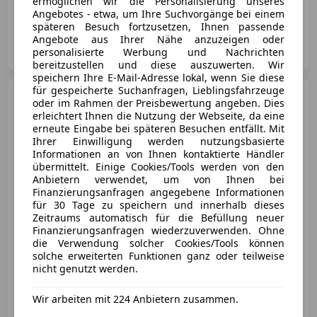
ermöglichen wir die Personalisierung unseres
103 kW (140 PS)
Angebotes - etwa, um Ihre Suchvorgänge bei einem
späteren Besuch fortzusetzen, Ihnen passende
Angebote aus Ihrer Nähe anzuzeigen oder
Autozentrum Jagersberger GmbH
personalisierte Werbung und Nachrichten
AT-8160 Weiz
Merk
bereitzustellen und diese auszuwerten. Wir
speichern Ihre E-Mail-Adresse lokal, wenn Sie diese
für gespeicherte Suchanfragen, Lieblingsfahrzeuge
Ford Puma
ST-Line 5D 1.0T
oder im Rahmen der Preisbewertung angeben. Dies
125 MHEV M6 FWD
erleichtert Ihnen die Nutzung der Webseite, da eine
erneute Eingabe bei späteren Besuchen entfällt. Mit
Ihrer Einwilligung werden nutzungsbasierte
Informationen an von Ihnen kontaktierte Händler
übermittelt. Einige Cookies/Tools werden von den
€ 22 987
Anbietern verwendet, um von Ihnen bei
Finanzierungsanfragen angegebene Informationen
für 30 Tage zu speichern und innerhalb dieses
Zeitraums automatisch für die Befüllung neuer
Finanzierungsanfragen wiederzuverwenden. Ohne
die Verwendung solcher Cookies/Tools können
solche erweiterten Funktionen ganz oder teilweise
Neu
08/2026
- km
Elektro/Benzin
nicht genutzt werden.
91 kW (124 PS)
Wir arbeiten mit 224 Anbietern zusammen.