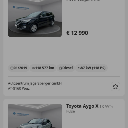
€ 12 990
01/2019
118 577 km
Diesel
87 kW (118 PS)
Autozentrum Jagersberger GmbH
AT-8160 Weiz
Merk
Toyota Aygo X
1,0 VVT-i
Pulse