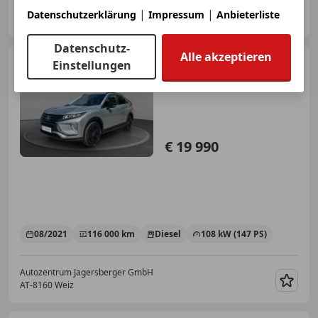
Autozentrum Jagersberger GmbH
|
|
Datenschutzerklärung
Impressum
Anbieterliste
AT-8160 Weiz
Merk
Datenschutz-
Alle akzeptieren
Mitsubishi Eclipse
Einstellungen
Cross
2.2 DI-D 4WD Intense + Blackline
Aut.
€ 19 990
08/2021
116 000 km
Diesel
108 kW (147 PS)
Autozentrum Jagersberger GmbH
AT-8160 Weiz
Merk