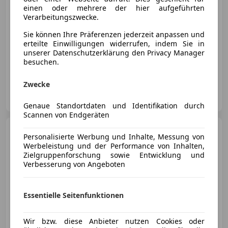
einen oder mehrere der hier aufgeführten
Verarbeitungszwecke.
Sie können Ihre Präferenzen jederzeit anpassen und
erteilte Einwilligungen widerrufen, indem Sie in
- (Erstzulassung)
- km
Elektro/Benzin
unserer Datenschutzerklärung den Privacy Manager
besuchen.
85 kW (116 PS)
Zwecke
Autozentrum Jagersberger GmbH
AT-8160 Weiz
Merk
Genaue Standortdaten und Identifikation durch
Scannen von Endgeräten
Toyota Yaris
- 1,5 l Hybrid
Personalisierte Werbung und Inhalte, Messung von
Teamplayer
Werbeleistung und der Performance von Inhalten,
Zielgruppenforschung sowie Entwicklung und
Verbesserung von Angeboten
€ 22 987
Essentielle Seitenfunktionen
Wir bzw. diese Anbieter nutzen Cookies oder