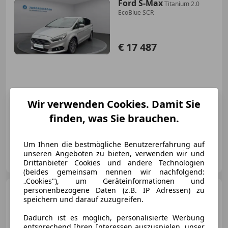
Ford S-Max
Titanium 2.0
EcoBlue SCR
€ 17 487
Wir verwenden Cookies. Damit Sie
Neu
12/2018
120 372 km
Diesel
finden, was Sie brauchen.
139 kW (189 PS)
Um Ihnen die bestmögliche Benutzererfahrung auf
Autozentrum Jagersberger GmbH
unseren Angeboten zu bieten, verwenden wir und
AT-8160 Weiz
Merk
Drittanbieter Cookies und andere Technologien
(beides gemeinsam nennen wir nachfolgend:
„Cookies"), um Geräteinformationen und
Toyota Yaris
personenbezogene Daten (z.B. IP Adressen) zu
5-Türer
speichern und darauf zuzugreifen.
Teamplayer 1,5L Hybrid, Syst.
85kW
Dadurch ist es möglich, personalisierte Werbung
entsprechend Ihren Interessen auszuspielen, unser