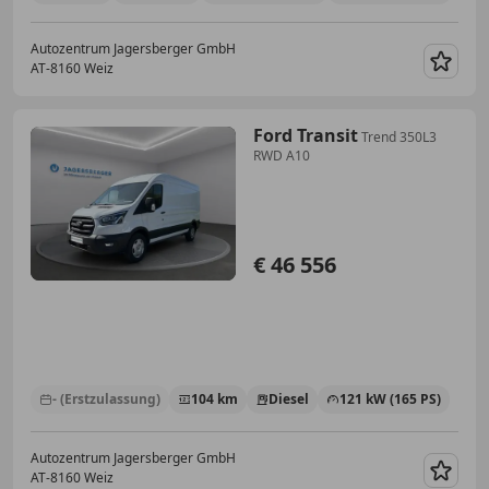
Autozentrum Jagersberger GmbH
AT-8160 Weiz
Merk
Ford Transit
Trend 350L3
RWD A10
€ 46 556
- (Erstzulassung)
104 km
Diesel
121 kW (165 PS)
Autozentrum Jagersberger GmbH
AT-8160 Weiz
Merk