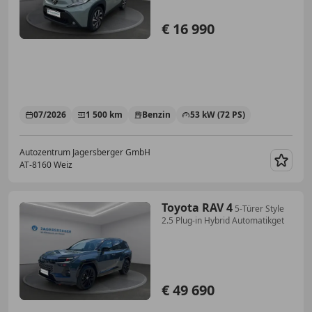
€ 16 990
07/2026
1 500 km
Benzin
53 kW (72 PS)
Autozentrum Jagersberger GmbH
AT-8160 Weiz
Merk
Toyota RAV 4
5-Türer Style
2.5 Plug-in Hybrid Automatikget
€ 49 690