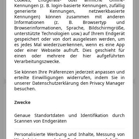
Kennungen (z. B. login-basierte Kennungen, zufällig
€ 21 990
generierte Kennungen, netzwerkbasierte
Kennungen) können zusammen mit anderen
Informationen (z. B. Browsertyp und
Browserinformationen, Sprache, Bildschirmgröße,
unterstützte Technologien usw.) auf Ihrem Endgerät
gespeichert oder von dort ausgelesen werden, um
es jedes Mal wiederzuerkennen, wenn es eine App
06/2026
150 km
Elektro/Benzin
74 kW (101 PS)
oder einer Webseite aufruft. Dies geschieht für
einen oder mehrere der hier aufgeführten
Verarbeitungszwecke.
Autohaus Ing. Gredinger GmbH
AT-7122 Gols
Sie können Ihre Präferenzen jederzeit anpassen und
Merk
erteilte Einwilligungen widerrufen, indem Sie in
unserer Datenschutzerklärung den Privacy Manager
besuchen.
Opel Combo
1.5 Diesel L GS
Aut.
Zwecke
Genaue Standortdaten und Identifikation durch
Scannen von Endgeräten
€ 32 450
1
Personalisierte Werbung und Inhalte, Messung von