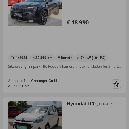
€ 18 990
11/2023
32 360 km
Benzin
74 kW (101 PS)
Sitzheizung, Einparkhilfe Rückfahrkamera, Induktionsladen für Smartphones, Navigationssystem, LED-Scheinwerfer, Beifahrerairbag, Apple CarPlay, Schlüssellose Zentralverriegelung
Autohaus Ing. Gredinger GmbH
AT-7122 Gols
Merk
Hyundai i10
1,0 Level 2