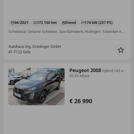
06/2021
172 100 km
Diesel
174 kW (237 PS)
Schiebetür, Getönte Scheiben, Sportfahrwerk, Alufelgen, Totwinkel-Assistent, Sitzheizung, Beifahrerairbag, Fahrerairbag
Autohaus Ing. Gredinger GmbH
AT-7122 Gols
Merk
Peugeot 2008
Hybrid 145 e-
DCS6 Allure
€ 26 990