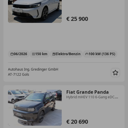
€ 25 900
06/2026
150 km
Elektro/Benzin
100 kW (136 PS)
Autohaus Ing. Gredinger GmbH
AT-7122 Gols
Merk
Fiat Grande Panda
Hybrid mHEV 110 6-Gang eDCT
La Prima
€ 20 690