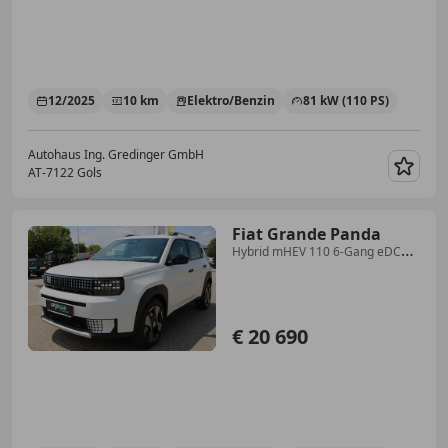
12/2025
10 km
Elektro/Benzin
81 kW (110 PS)
Autohaus Ing. Gredinger GmbH
AT-7122 Gols
Merk
Fiat Grande Panda
Hybrid mHEV 110 6-Gang eDCT
La Prima
€ 20 690