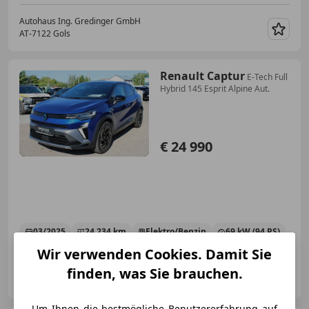
Autohaus Ing. Gredinger GmbH
AT-7122 Gols
Merk
Renault Captur
E-Tech Full
Hybrid 145 Esprit Alpine Aut.
€ 24 990
03/2025
24 234 km
Elektro/Benzin
69 kW (94 PS)
Wir verwenden Cookies. Damit Sie
Autohaus Ing. Gredinger GmbH
finden, was Sie brauchen.
AT-7122 Gols
Merk
Um Ihnen die bestmögliche Benutzererfahrung auf