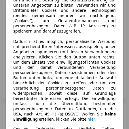
unseren Angeboten zu bieten, verwenden wir und
Mitsubishi L200
L 200 2,2
Drittanbieter Cookies und andere Technologien
DI-D HP 4WD Doppelkabine
(beides gemeinsam nennen wir nachfolgend:
Diamond Aut.
„Cookies"), um Geräteinformationen und
personenbezogene Daten (z.B. IP Adressen) zu
speichern und darauf zuzugreifen.
€ 28 900
Dadurch ist es möglich, personalisierte Werbung
entsprechend Ihren Interessen auszuspielen, unser
Angebot zu optimieren und dessen Verwendung zu
analysieren. Klicken Sie den Button unten rechts,
um dem Einsatz von einwilligungspflichten Cookies
und der damit verbundenen Verarbeitung
10/2019
103 195 km
Diesel
110 kW (150 PS)
personenbezogener Daten zuzustimmen oder den
Button unten links, um eine detaillierte Auswahl
hinsichtlich der Cookies zu treffen oder um der
Autohaus Ing. Gredinger GmbH
Verarbeitung personenbezogener Daten zu
AT-7122 Gols
Merk
widersprechen, soweit diese auf Grundlage
berechtigter Interessen erfolgt. Die Einwilligung
umfasst auch die Übermittlung bestimmter
personenbezogener Daten in Drittländer, u.a. die
Opel Corsa
1,2 Direct Inject.
USA, nach Art. 49 (1) (a) DSGVO. Wollen Sie
keine
Turbo MHEV GS Aut.
Einwilligung
erteilen, klicken Sie bitte
hier
.
Cookies, Endgeräte- oder ähnliche Online-