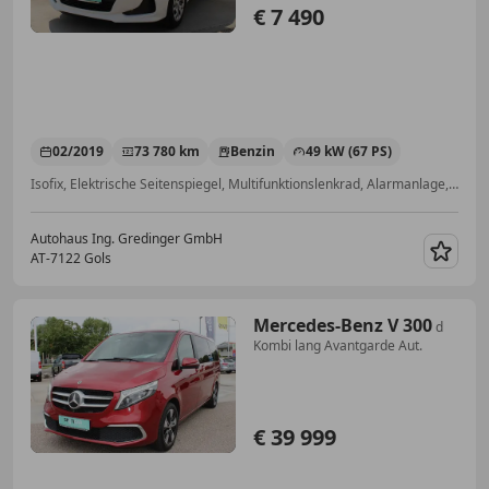
€ 7 490
02/2019
73 780 km
Benzin
49 kW (67 PS)
Isofix, Elektrische Seitenspiegel, Multifunktionslenkrad, Alarmanlage, Tempomat, Bluetooth, Freisprecheinrichtung, Beifahrerairbag
Autohaus Ing. Gredinger GmbH
AT-7122 Gols
Merk
Mercedes-Benz V 300
d
Kombi lang Avantgarde Aut.
€ 39 999