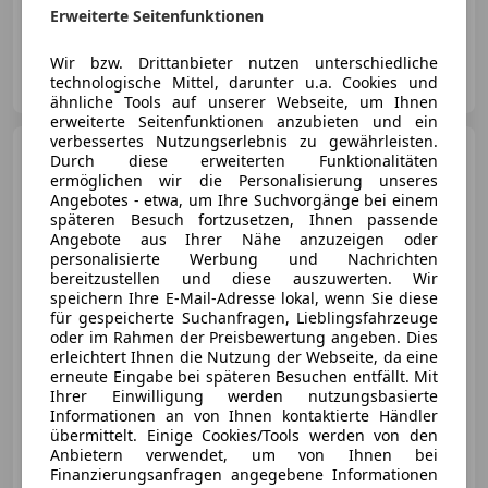
96 kW (131 PS)
Erweiterte Seitenfunktionen
Wir bzw. Drittanbieter nutzen unterschiedliche
Autohaus Ing. Gredinger GmbH
technologische Mittel, darunter u.a. Cookies und
AT-7122 Gols
Merk
ähnliche Tools auf unserer Webseite, um Ihnen
erweiterte Seitenfunktionen anzubieten und ein
verbessertes Nutzungserlebnis zu gewährleisten.
Citroen C3 Picasso
Durch diese erweiterten Funktionalitäten
BlueHDi 100 manuell Exclusive
ermöglichen wir die Personalisierung unseres
Angebotes - etwa, um Ihre Suchvorgänge bei einem
späteren Besuch fortzusetzen, Ihnen passende
Angebote aus Ihrer Nähe anzuzeigen oder
personalisierte Werbung und Nachrichten
€ 8 390
bereitzustellen und diese auszuwerten. Wir
speichern Ihre E-Mail-Adresse lokal, wenn Sie diese
für gespeicherte Suchanfragen, Lieblingsfahrzeuge
oder im Rahmen der Preisbewertung angeben. Dies
erleichtert Ihnen die Nutzung der Webseite, da eine
erneute Eingabe bei späteren Besuchen entfällt. Mit
Ihrer Einwilligung werden nutzungsbasierte
05/2017
98 395 km
Diesel
73 kW (99 PS)
Informationen an von Ihnen kontaktierte Händler
übermittelt. Einige Cookies/Tools werden von den
Anbietern verwendet, um von Ihnen bei
Autohaus Ing. Gredinger GmbH
Finanzierungsanfragen angegebene Informationen
AT-7122 Gols
Merk