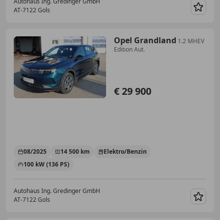
Autohaus Ing. Gredinger GmbH
AT-7122 Gols
Merk
Opel Grandland
1.2 MHEV
Edition Aut.
€ 29 900
08/2025
14 500 km
Elektro/Benzin
100 kW (136 PS)
Autohaus Ing. Gredinger GmbH
AT-7122 Gols
Merk