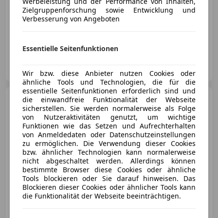
Werbeleistung und der Performance von Inhalten,
Zielgruppenforschung sowie Entwicklung und
Verbesserung von Angeboten
05/2026
150 km
Diesel
96 kW (131 PS)
Essentielle Seitenfunktionen
Autohaus Ing. Gredinger GmbH
AT-7122 Gols
Merk
Wir bzw. diese Anbieter nutzen Cookies oder
ähnliche Tools und Technologien, die für die
essentielle Seitenfunktionen erforderlich sind und
Peugeot 5008
die einwandfreie Funktionalität der Webseite
1,5 BlueHDI
sicherstellen. Sie werden normalerweise als Folge
130 S&S EAT8 GT-Line Aut.
von Nutzeraktivitäten genutzt, um wichtige
Funktionen wie das Setzen und Aufrechterhalten
von Anmeldedaten oder Datenschutzeinstellungen
€ 20 400,-
zu ermöglichen. Die Verwendung dieser Cookies
€ 18 580
bzw. ähnlicher Technologien kann normalerweise
nicht abgeschaltet werden. Allerdings können
bestimmte Browser diese Cookies oder ähnliche
Tools blockieren oder Sie darauf hinweisen. Das
Blockieren dieser Cookies oder ähnlicher Tools kann
die Funktionalität der Webseite beeinträchtigen.
Reduziert
06/2020
133 500 km
Diesel