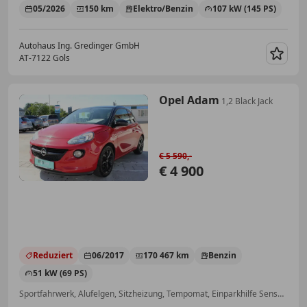
05/2026
150 km
Elektro/Benzin
107 kW (145 PS)
Autohaus Ing. Gredinger GmbH
AT-7122 Gols
Merk
Opel Adam
1,2 Black Jack
€ 5 590,-
€ 4 900
Reduziert
06/2017
170 467 km
Benzin
51 kW (69 PS)
Sportfahrwerk, Alufelgen, Sitzheizung, Tempomat, Einparkhilfe Sensoren hinten, Reifendruckkontrollsystem, Elektrische Fensterheber, Zentralverriegelung