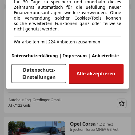
für 30 Tage zu speichern und innerhalb dieses
Zeitraums automatisch für die Befüllung neuer
Finanzierungsanfragen wiederzuverwenden. Ohne
Opel Combo
1.5 Diesel XL
die Verwendung solcher Cookies/Tools können
GS
solche erweiterten Funktionen ganz oder teilweise
nicht genutzt werden.
Wir arbeiten mit 224 Anbietern zusammen.
€ 32 490
1
|
|
Datenschutzerklärung
Impressum
Anbieterliste
Datenschutz-
Alle akzeptieren
Einstellungen
04/2026
15 km
Diesel
96 kW (131 PS)
Autohaus Ing. Gredinger GmbH
AT-7122 Gols
Merk
Opel Corsa
1,2 Direct
Injection Turbo MHEV GS Aut.