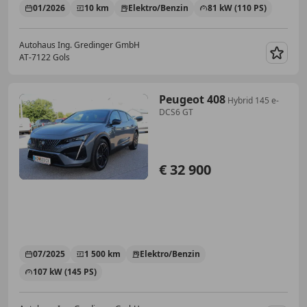
01/2026
10 km
Elektro/Benzin
81 kW (110 PS)
Autohaus Ing. Gredinger GmbH
AT-7122 Gols
Merk
Peugeot 408
Hybrid 145 e-
DCS6 GT
€ 32 900
07/2025
1 500 km
Elektro/Benzin
107 kW (145 PS)