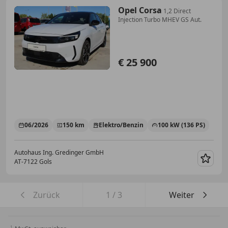
Opel Corsa
1,2 Direct
Injection Turbo MHEV GS Aut.
€ 25 900
06/2026
150 km
Elektro/Benzin
100 kW (136 PS)
Autohaus Ing. Gredinger GmbH
AT-7122 Gols
Merk
Zurück
1
/
3
Weiter