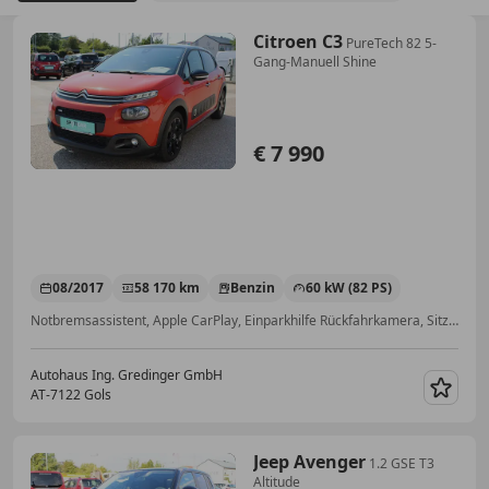
Citroen C3
PureTech 82 5-
Gang-Manuell Shine
€ 7 990
08/2017
58 170 km
Benzin
60 kW (82 PS)
Notbremsassistent, Apple CarPlay, Einparkhilfe Rückfahrkamera, Sitzheizung, Scheckheftgepflegt, Einparkhilfe Sensoren hinten, Nichtraucherfahrzeug, Spurhalteassistent
Autohaus Ing. Gredinger GmbH
AT-7122 Gols
Merk
Jeep Avenger
1.2 GSE T3
Altitude