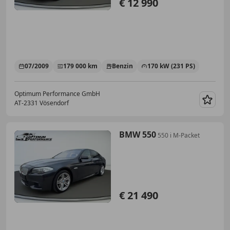
€ 12 990
07/2009
179 000 km
Benzin
170 kW (231 PS)
Optimum Performance GmbH
AT-2331 Vösendorf
Merk
BMW 550
550 i M-Packet
€ 21 490