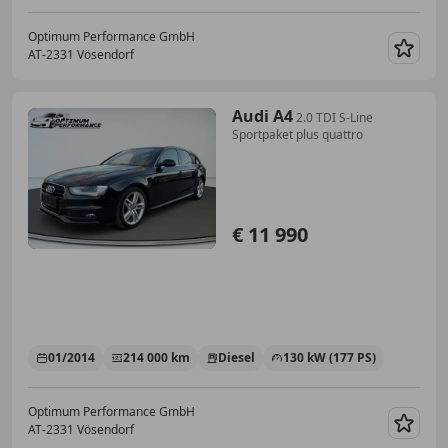
Optimum Performance GmbH
AT-2331 Vösendorf
Merk
Audi A4
2.0 TDI S-Line
Sportpaket plus quattro
€ 11 990
01/2014
214 000 km
Diesel
130 kW (177 PS)
Optimum Performance GmbH
AT-2331 Vösendorf
Merk