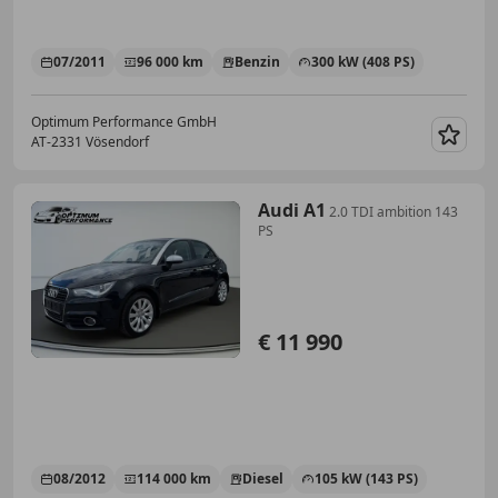
07/2011
96 000 km
Benzin
300 kW (408 PS)
Optimum Performance GmbH
AT-2331 Vösendorf
Merk
Audi A1
2.0 TDI ambition 143
PS
€ 11 990
08/2012
114 000 km
Diesel
105 kW (143 PS)