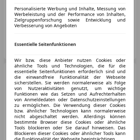
Personalisierte Werbung und Inhalte, Messung von
Werbeleistung und der Performance von Inhalten,
Zielgruppenforschung sowie Entwicklung und
Verbesserung von Angeboten
02/2024
73 000 km
Diesel
145 kW (197 PS)
Essentielle Seitenfunktionen
Optimum Performance GmbH
AT-2331 Vösendorf
Merk
Wir bzw. diese Anbieter nutzen Cookies oder
ähnliche Tools und Technologien, die für die
Nissan Qashqai
Visia
essentielle Seitenfunktionen erforderlich sind und
die einwandfreie Funktionalität der Webseite
sicherstellen. Sie werden normalerweise als Folge
von Nutzeraktivitäten genutzt, um wichtige
Funktionen wie das Setzen und Aufrechterhalten
von Anmeldedaten oder Datenschutzeinstellungen
zu ermöglichen. Die Verwendung dieser Cookies
€ 11 900
bzw. ähnlicher Technologien kann normalerweise
nicht abgeschaltet werden. Allerdings können
bestimmte Browser diese Cookies oder ähnliche
Tools blockieren oder Sie darauf hinweisen. Das
Blockieren dieser Cookies oder ähnlicher Tools kann
die Funktionalität der Webseite beeinträchtigen.