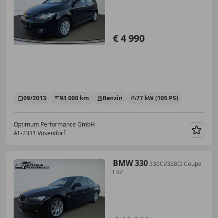
€ 4 990
09/2013
93 000 km
Benzin
77 kW (105 PS)
Optimum Performance GmbH
AT-2331 Vösendorf
Merk
BMW 330
330Ci/328Ci Coupe
E92