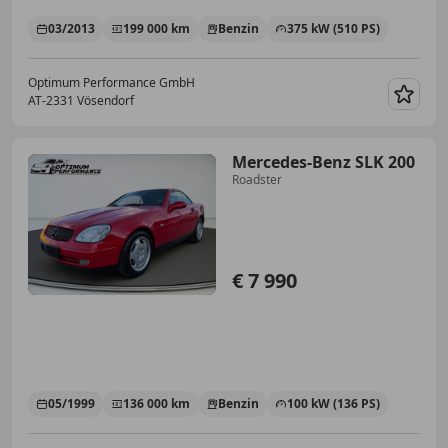
03/2013
199 000 km
Benzin
375 kW (510 PS)
Optimum Performance GmbH
AT-2331 Vösendorf
Merk
Mercedes-Benz SLK 200
Roadster
€ 7 990
05/1999
136 000 km
Benzin
100 kW (136 PS)