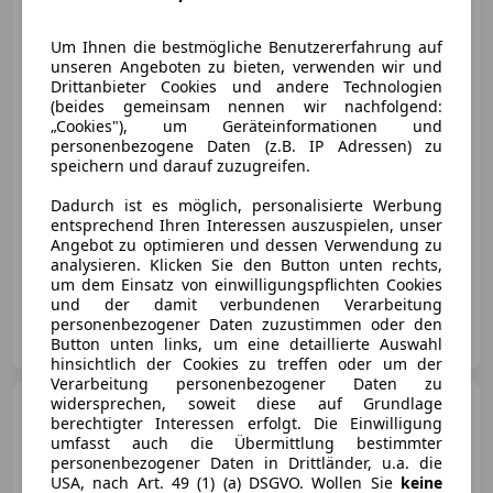
Um Ihnen die bestmögliche Benutzererfahrung auf
unseren Angeboten zu bieten, verwenden wir und
€ 34 990,-
Drittanbieter Cookies und andere Technologien
€ 29 990
(beides gemeinsam nennen wir nachfolgend:
„Cookies"), um Geräteinformationen und
personenbezogene Daten (z.B. IP Adressen) zu
speichern und darauf zuzugreifen.
Dadurch ist es möglich, personalisierte Werbung
entsprechend Ihren Interessen auszuspielen, unser
Reduziert
07/2018
130 000 km
Diesel
Angebot zu optimieren und dessen Verwendung zu
210 kW (286 PS)
analysieren. Klicken Sie den Button unten rechts,
um dem Einsatz von einwilligungspflichten Cookies
und der damit verbundenen Verarbeitung
Optimum Performance GmbH
personenbezogener Daten zuzustimmen oder den
AT-2331 Vösendorf
Button unten links, um eine detaillierte Auswahl
Merk
hinsichtlich der Cookies zu treffen oder um der
Verarbeitung personenbezogener Daten zu
widersprechen, soweit diese auf Grundlage
Audi SQ2
SQ2 2.0 TFSI
berechtigter Interessen erfolgt. Die Einwilligung
quattro
umfasst auch die Übermittlung bestimmter
personenbezogener Daten in Drittländer, u.a. die
USA, nach Art. 49 (1) (a) DSGVO. Wollen Sie
keine