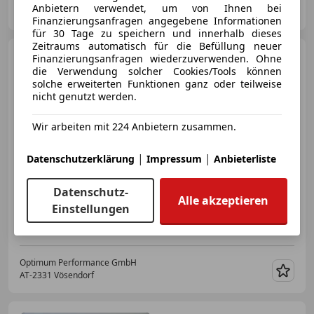
Anbietern verwendet, um von Ihnen bei
AT-2331 Vösendorf
Merk
Finanzierungsanfragen angegebene Informationen
für 30 Tage zu speichern und innerhalb dieses
Zeitraums automatisch für die Befüllung neuer
smart forTwo
Micro Hybrid
Finanzierungsanfragen wiederzuverwenden. Ohne
Drive 52 kW (451.380)
die Verwendung solcher Cookies/Tools können
solche erweiterten Funktionen ganz oder teilweise
nicht genutzt werden.
Wir arbeiten mit 224 Anbietern zusammen.
€ 5 990
|
|
Datenschutzerklärung
Impressum
Anbieterliste
Datenschutz-
Alle akzeptieren
Einstellungen
Neu
07/2011
89 000 km
Benzin
52 kW (71 PS)
Optimum Performance GmbH
AT-2331 Vösendorf
Merk