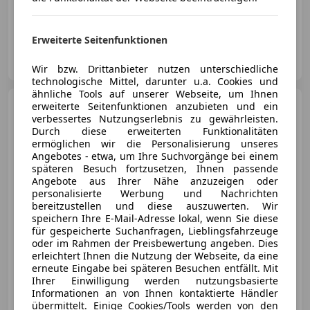
09/2015
50 000 km
Diesel
85 kW (116 PS)
Erweiterte Seitenfunktionen
Optimum Performance GmbH
AT-2331 Vösendorf
Merk
Wir bzw. Drittanbieter nutzen unterschiedliche
technologische Mittel, darunter u.a. Cookies und
ähnliche Tools auf unserer Webseite, um Ihnen
SEAT Altea
erweiterte Seitenfunktionen anzubieten und ein
Style Ecomotive
verbessertes Nutzungserlebnis zu gewährleisten.
Durch diese erweiterten Funktionalitäten
ermöglichen wir die Personalisierung unseres
Angebotes - etwa, um Ihre Suchvorgänge bei einem
späteren Besuch fortzusetzen, Ihnen passende
Angebote aus Ihrer Nähe anzuzeigen oder
€ 5 990
personalisierte Werbung und Nachrichten
bereitzustellen und diese auszuwerten. Wir
speichern Ihre E-Mail-Adresse lokal, wenn Sie diese
für gespeicherte Suchanfragen, Lieblingsfahrzeuge
oder im Rahmen der Preisbewertung angeben. Dies
erleichtert Ihnen die Nutzung der Webseite, da eine
erneute Eingabe bei späteren Besuchen entfällt. Mit
08/2011
69 000 km
Benzin
77 kW (105 PS)
Ihrer Einwilligung werden nutzungsbasierte
Informationen an von Ihnen kontaktierte Händler
übermittelt. Einige Cookies/Tools werden von den
Optimum Performance GmbH