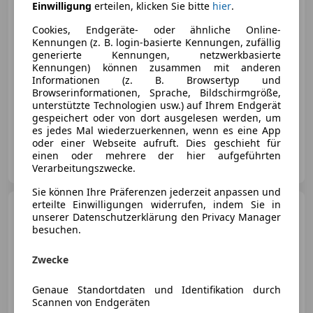
Einwilligung
erteilen, klicken Sie bitte
hier
.
€ 32 990
Cookies, Endgeräte- oder ähnliche Online-
Kennungen (z. B. login-basierte Kennungen, zufällig
generierte Kennungen, netzwerkbasierte
Kennungen) können zusammen mit anderen
Informationen (z. B. Browsertyp und
Browserinformationen, Sprache, Bildschirmgröße,
unterstützte Technologien usw.) auf Ihrem Endgerät
05/2019
99 000 km
Benzin
221 kW (300 PS)
gespeichert oder von dort ausgelesen werden, um
es jedes Mal wiederzuerkennen, wenn es eine App
oder einer Webseite aufruft. Dies geschieht für
Optimum Performance GmbH
einen oder mehrere der hier aufgeführten
AT-2331 Vösendorf
Merk
Verarbeitungszwecke.
Sie können Ihre Präferenzen jederzeit anpassen und
erteilte Einwilligungen widerrufen, indem Sie in
Mercedes-Benz GLC 220
unserer Datenschutzerklärung den Privacy Manager
GLC 220 d 4Matic AMG
besuchen.
Zwecke
€ 59 990
Genaue Standortdaten und Identifikation durch
Scannen von Endgeräten