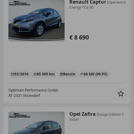
Renault Captur
Experience
Energy TCe 90
€ 8 690
03/2016
85 000 km
Benzin
66 kW (90 PS)
Optimum Performance GmbH
AT-2331 Vösendorf
Merk
Opel Zafira
Design Edition 7.
Sitzer