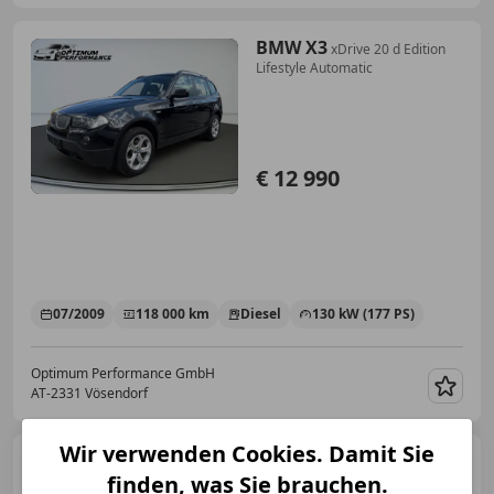
BMW X3
xDrive 20 d Edition
Lifestyle Automatic
€ 12 990
07/2009
118 000 km
Diesel
130 kW (177 PS)
Optimum Performance GmbH
AT-2331 Vösendorf
Merk
Wir verwenden Cookies. Damit Sie
Audi A6
50 TDI quattro sport
finden, was Sie brauchen.