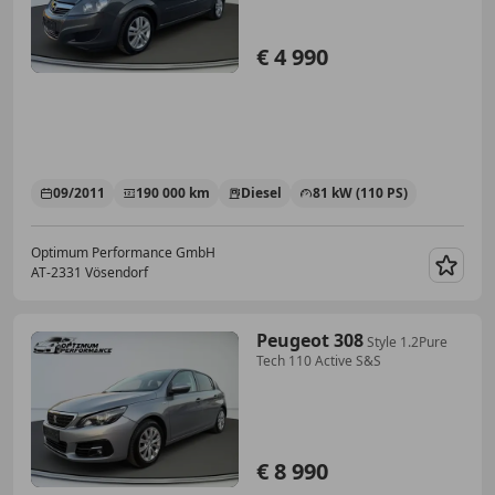
€ 4 990
09/2011
190 000 km
Diesel
81 kW (110 PS)
Optimum Performance GmbH
AT-2331 Vösendorf
Merk
Peugeot 308
Style 1.2Pure
Tech 110 Active S&S
€ 8 990