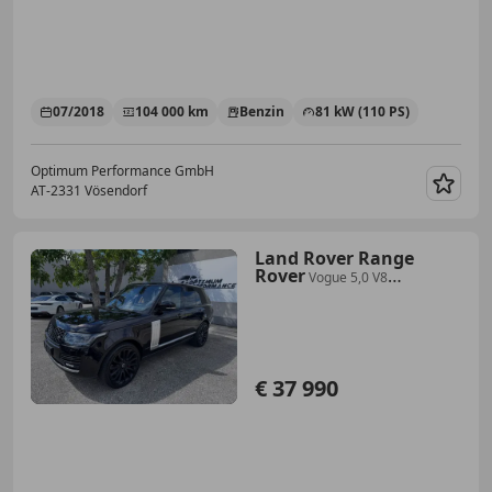
07/2018
104 000 km
Benzin
81 kW (110 PS)
Optimum Performance GmbH
AT-2331 Vösendorf
Merk
Land Rover Range
Rover
Vogue 5,0 V8
Autobiography
€ 37 990