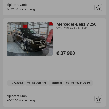
diplocars GmbH
AT-2100 Korneuburg
Merk
Mercedes-Benz V 250
V250 CDI AVANTGARDE
extralang Standheizung
€ 37 990
1
07/2018
185 000 km
Diesel
140 kW (190 PS)
diplocars GmbH
AT-2100 Korneuburg
Merk