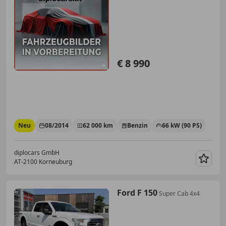
€ 8 990
Neu
08/2014
62 000 km
Benzin
66 kW (90 PS)
diplocars GmbH
AT-2100 Korneuburg
Merk
Ford F 150
Super Cab 4x4