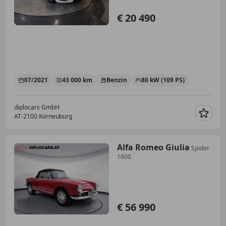
€ 20 490
07/2021
43 000 km
Benzin
80 kW (109 PS)
diplocars GmbH
AT-2100 Korneuburg
Merk
Alfa Romeo Giulia
Spider
1600
€ 56 990