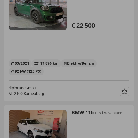
€ 22 500
03/2021
119 896 km
Elektro/Benzin
92 kW (125 PS)
diplocars GmbH
AT-2100 Korneuburg
Merk
BMW 116
116 i Advantage