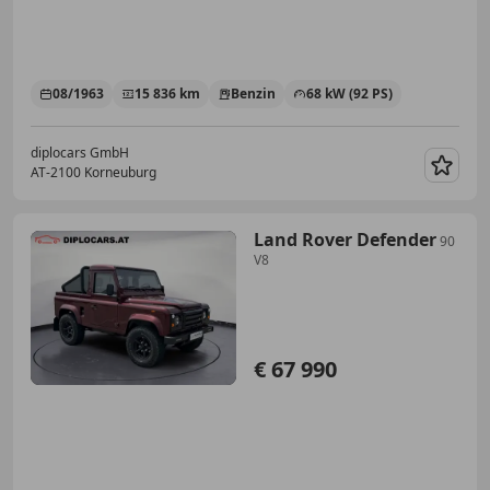
08/1963
15 836 km
Benzin
68 kW (92 PS)
diplocars GmbH
AT-2100 Korneuburg
Merk
Land Rover Defender
90
V8
€ 67 990