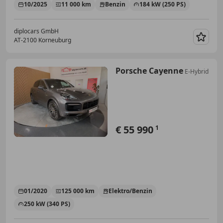
10/2025
11 000 km
Benzin
184 kW (250 PS)
diplocars GmbH
AT-2100 Korneuburg
Merk
Porsche Cayenne
E-Hybrid
€ 55 990
1
01/2020
125 000 km
Elektro/Benzin
250 kW (340 PS)