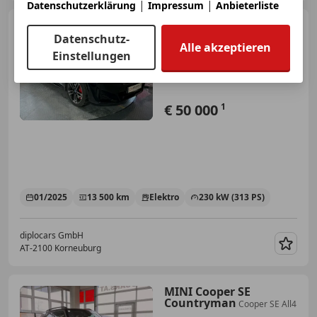
|
|
Datenschutzerklärung
Impressum
Anbieterliste
BMW iX1
30xDrive M-Sport
Datenschutz-
22kW
Alle akzeptieren
Einstellungen
€ 50 000
1
01/2025
13 500 km
Elektro
230 kW (313 PS)
diplocars GmbH
AT-2100 Korneuburg
Merk
MINI Cooper SE
Countryman
Cooper SE All4