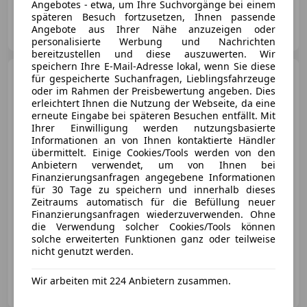
Angebotes - etwa, um Ihre Suchvorgänge bei einem
späteren Besuch fortzusetzen, Ihnen passende
diplocars GmbH
Angebote aus Ihrer Nähe anzuzeigen oder
AT-2100 Korneuburg
Merk
personalisierte Werbung und Nachrichten
bereitzustellen und diese auszuwerten. Wir
speichern Ihre E-Mail-Adresse lokal, wenn Sie diese
BMW Z1
Z1 MY91
für gespeicherte Suchanfragen, Lieblingsfahrzeuge
oder im Rahmen der Preisbewertung angeben. Dies
erleichtert Ihnen die Nutzung der Webseite, da eine
erneute Eingabe bei späteren Besuchen entfällt. Mit
Ihrer Einwilligung werden nutzungsbasierte
Informationen an von Ihnen kontaktierte Händler
übermittelt. Einige Cookies/Tools werden von den
€ 38 990
Anbietern verwendet, um von Ihnen bei
Finanzierungsanfragen angegebene Informationen
für 30 Tage zu speichern und innerhalb dieses
Zeitraums automatisch für die Befüllung neuer
Finanzierungsanfragen wiederzuverwenden. Ohne
die Verwendung solcher Cookies/Tools können
solche erweiterten Funktionen ganz oder teilweise
12/1990
166 000 km
Benzin
125 kW (170 PS)
nicht genutzt werden.
diplocars GmbH
Wir arbeiten mit 224 Anbietern zusammen.
AT-2100 Korneuburg
Merk