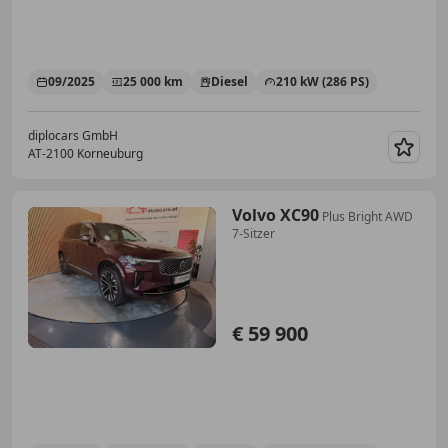
09/2025
25 000 km
Diesel
210 kW (286 PS)
diplocars GmbH
AT-2100 Korneuburg
Merk
Volvo XC90
Plus Bright AWD
7-Sitzer
€ 59 900