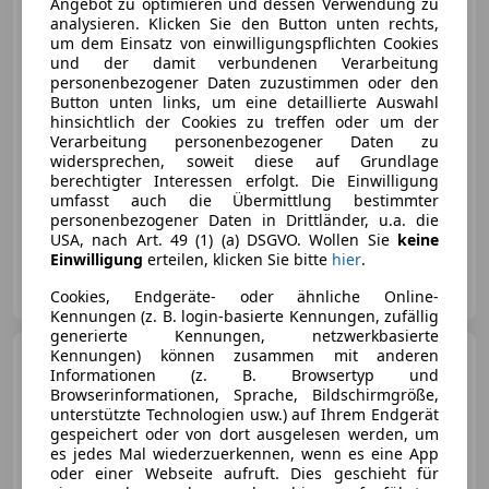
Angebot zu optimieren und dessen Verwendung zu
analysieren. Klicken Sie den Button unten rechts,
um dem Einsatz von einwilligungspflichten Cookies
und der damit verbundenen Verarbeitung
€ 47 450
personenbezogener Daten zuzustimmen oder den
Button unten links, um eine detaillierte Auswahl
hinsichtlich der Cookies zu treffen oder um der
Verarbeitung personenbezogener Daten zu
widersprechen, soweit diese auf Grundlage
berechtigter Interessen erfolgt. Die Einwilligung
umfasst auch die Übermittlung bestimmter
04/2023
38 979 km
Diesel
145 kW (197 PS)
personenbezogener Daten in Drittländer, u.a. die
USA, nach Art. 49 (1) (a) DSGVO. Wollen Sie
keine
Einwilligung
erteilen, klicken Sie bitte
hier
.
diplocars GmbH
AT-2100 Korneuburg
Cookies, Endgeräte- oder ähnliche Online-
Merk
Kennungen (z. B. login-basierte Kennungen, zufällig
generierte Kennungen, netzwerkbasierte
Kennungen) können zusammen mit anderen
Mercedes-Benz GLE 350
Informationen (z. B. Browsertyp und
GLE 350 d 4Matic
Browserinformationen, Sprache, Bildschirmgröße,
unterstützte Technologien usw.) auf Ihrem Endgerät
gespeichert oder von dort ausgelesen werden, um
es jedes Mal wiederzuerkennen, wenn es eine App
oder einer Webseite aufruft. Dies geschieht für
€ 49 990