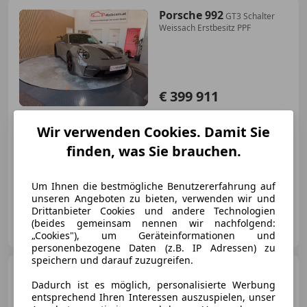
Porsche 992
GT3 Schalter
Weissach Erstbesitz PPF
€ 399 911
Wir verwenden Cookies. Damit Sie
finden, was Sie brauchen.
03/2026
2 987 km
Benzin
375 kW (510 PS)
Um Ihnen die bestmögliche Benutzererfahrung auf
unseren Angeboten zu bieten, verwenden wir und
Drittanbieter Cookies und andere Technologien
diplocars GmbH
(beides gemeinsam nennen wir nachfolgend:
AT-2100 Korneuburg
Merk
„Cookies"), um Geräteinformationen und
personenbezogene Daten (z.B. IP Adressen) zu
speichern und darauf zuzugreifen.
Mercedes-Benz GLC 220
Dadurch ist es möglich, personalisierte Werbung
GLC 220 d 4MATIC Aut.
entsprechend Ihren Interessen auszuspielen, unser