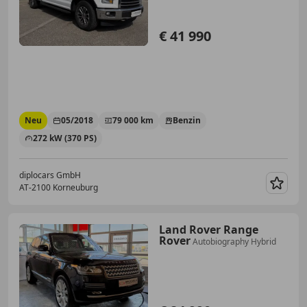
€ 41 990
Neu
05/2018
79 000 km
Benzin
272 kW (370 PS)
diplocars GmbH
AT-2100 Korneuburg
Merk
Land Rover Range
Rover
Autobiography Hybrid