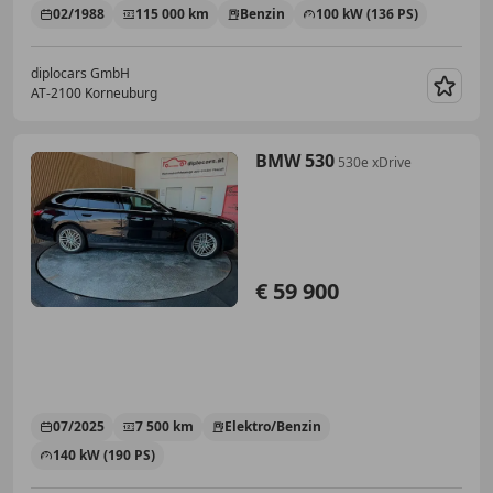
02/1988
115 000 km
Benzin
100 kW (136 PS)
diplocars GmbH
AT-2100 Korneuburg
Merk
BMW 530
530e xDrive
€ 59 900
07/2025
7 500 km
Elektro/Benzin
140 kW (190 PS)