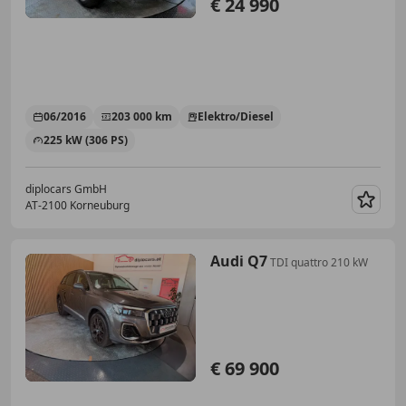
€ 24 990
06/2016
203 000 km
Elektro/Diesel
225 kW (306 PS)
diplocars GmbH
AT-2100 Korneuburg
Merk
Audi Q7
TDI quattro 210 kW
€ 69 900