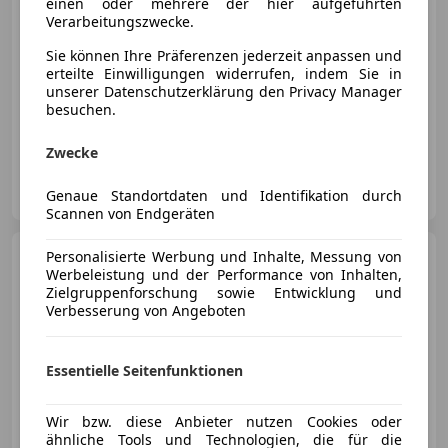
einen oder mehrere der hier aufgeführten
Verarbeitungszwecke.
Sie können Ihre Präferenzen jederzeit anpassen und
erteilte Einwilligungen widerrufen, indem Sie in
unserer Datenschutzerklärung den Privacy Manager
besuchen.
09/2019
144 265 km
Diesel
200 kW (272 PS)
Zwecke
diplocars GmbH
Genaue Standortdaten und Identifikation durch
AT-2100 Korneuburg
Merk
Scannen von Endgeräten
BMW X7 M
Personalisierte Werbung und Inhalte, Messung von
M50 i
Werbeleistung und der Performance von Inhalten,
Zielgruppenforschung sowie Entwicklung und
Verbesserung von Angeboten
Essentielle Seitenfunktionen
€ 75 000
Wir bzw. diese Anbieter nutzen Cookies oder
ähnliche Tools und Technologien, die für die