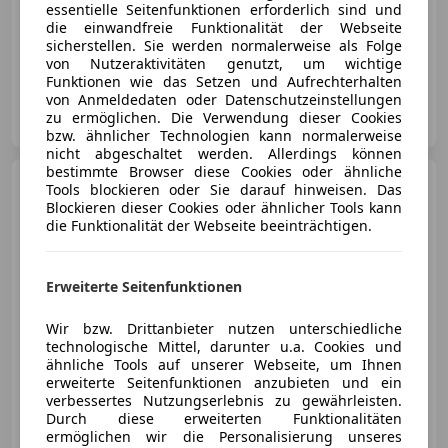
essentielle Seitenfunktionen erforderlich sind und
die einwandfreie Funktionalität der Webseite
sicherstellen. Sie werden normalerweise als Folge
06/2022
84 000 km
Benzin
390 kW (530 PS)
von Nutzeraktivitäten genutzt, um wichtige
Funktionen wie das Setzen und Aufrechterhalten
von Anmeldedaten oder Datenschutzeinstellungen
diplocars GmbH
zu ermöglichen. Die Verwendung dieser Cookies
AT-2100 Korneuburg
Merk
bzw. ähnlicher Technologien kann normalerweise
nicht abgeschaltet werden. Allerdings können
bestimmte Browser diese Cookies oder ähnliche
Mercedes-Benz SL 55
Tools blockieren oder Sie darauf hinweisen. Das
AMG
SL 55 AMG Evolution
Blockieren dieser Cookies oder ähnlicher Tools kann
Mopf1
die Funktionalität der Webseite beeinträchtigen.
Erweiterte Seitenfunktionen
€ 57 990
Wir bzw. Drittanbieter nutzen unterschiedliche
technologische Mittel, darunter u.a. Cookies und
ähnliche Tools auf unserer Webseite, um Ihnen
erweiterte Seitenfunktionen anzubieten und ein
verbessertes Nutzungserlebnis zu gewährleisten.
Durch diese erweiterten Funktionalitäten
05/2006
76 000 km
Benzin
380 kW (517 PS)
ermöglichen wir die Personalisierung unseres