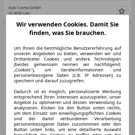
Auto Cosma GmbH
AT-4030 Linz
Merk
Wir verwenden Cookies. Damit Sie
Audi A6
finden, was Sie brauchen.
40 TDI basis/
AHK/KAMERA/
Um Ihnen die bestmögliche Benutzererfahrung auf
unseren Angeboten zu bieten, verwenden wir und
Drittanbieter Cookies und andere Technologien
(beides gemeinsam nennen wir nachfolgend:
€ 27 999
„Cookies"), um Geräteinformationen und
personenbezogene Daten (z.B. IP Adressen) zu
speichern und darauf zuzugreifen.
Dadurch ist es möglich, personalisierte Werbung
entsprechend Ihren Interessen auszuspielen, unser
Angebot zu optimieren und dessen Verwendung zu
07/2022
110 000 km
Diesel
150 kW (204 PS)
analysieren. Klicken Sie den Button unten rechts,
um dem Einsatz von einwilligungspflichten Cookies
und der damit verbundenen Verarbeitung
Auto Cosma GmbH
personenbezogener Daten zuzustimmen oder den
AT-4030 Linz
Merk
Button unten links, um eine detaillierte Auswahl
hinsichtlich der Cookies zu treffen oder um der