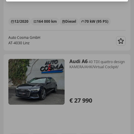
12/2020
164 000 km
Diesel
70 kW (95 PS)
Auto Cosma GmbH
AT-4030 Linz
Merk
Audi A6
40 TDI quattro design
KAMERA/AHK/Virtual Cockpit/
€ 27 990