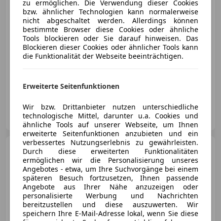
zu ermöglichen. Die Verwendung dieser Cookies
bzw. ähnlicher Technologien kann normalerweise
€ 16 490
nicht abgeschaltet werden. Allerdings können
bestimmte Browser diese Cookies oder ähnliche
Tools blockieren oder Sie darauf hinweisen. Das
Blockieren dieser Cookies oder ähnlicher Tools kann
die Funktionalität der Webseite beeinträchtigen.
10/2019
188 500 km
Diesel
118 kW (160 PS)
Erweiterte Seitenfunktionen
Wir bzw. Drittanbieter nutzen unterschiedliche
Auto Cosma GmbH
technologische Mittel, darunter u.a. Cookies und
AT-4030 Linz
Merk
ähnliche Tools auf unserer Webseite, um Ihnen
erweiterte Seitenfunktionen anzubieten und ein
verbessertes Nutzungserlebnis zu gewährleisten.
Skoda Octavia
Ambition
Durch diese erweiterten Funktionalitäten
/AHK/KAMERA/
ermöglichen wir die Personalisierung unseres
Angebotes - etwa, um Ihre Suchvorgänge bei einem
späteren Besuch fortzusetzen, Ihnen passende
Angebote aus Ihrer Nähe anzuzeigen oder
personalisierte Werbung und Nachrichten
bereitzustellen und diese auszuwerten. Wir
speichern Ihre E-Mail-Adresse lokal, wenn Sie diese
€ 14 990