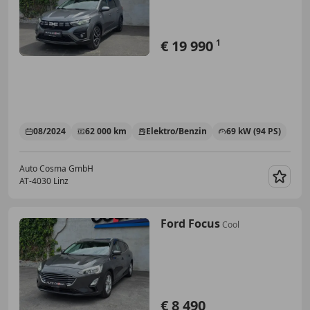
€ 19 990
1
08/2024
62 000 km
Elektro/Benzin
69 kW (94 PS)
Auto Cosma GmbH
AT-4030 Linz
Merk
Ford Focus
Cool
€ 8 490