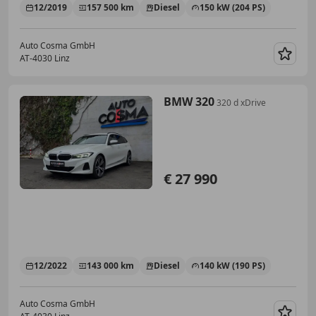
12/2019
157 500 km
Diesel
150 kW (204 PS)
Auto Cosma GmbH
AT-4030 Linz
Merk
BMW 320
320 d xDrive
€ 27 990
12/2022
143 000 km
Diesel
140 kW (190 PS)
Auto Cosma GmbH