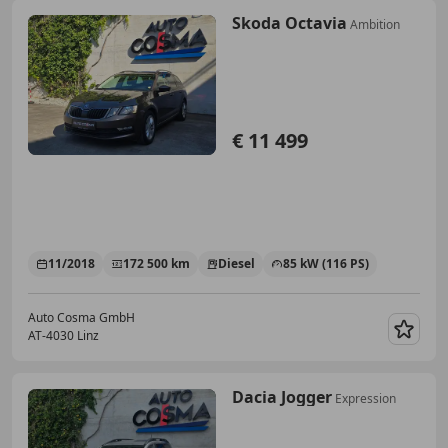
Skoda Octavia
Ambition
€ 11 499
11/2018
172 500 km
Diesel
85 kW (116 PS)
Auto Cosma GmbH
AT-4030 Linz
Merk
Dacia Jogger
Expression