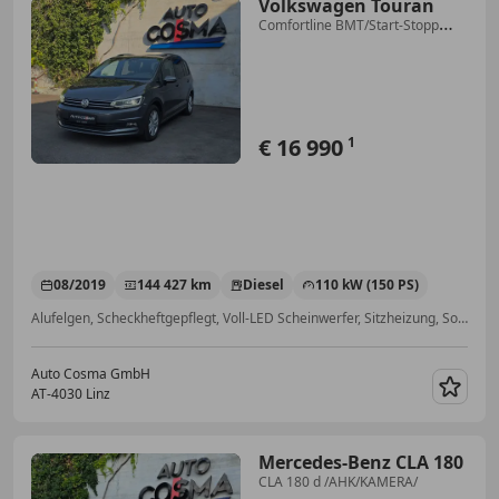
Volkswagen Touran
Comfortline BMT/Start-Stopp
/AHK/ ACC/
€ 16 990
1
08/2019
144 427 km
Diesel
110 kW (150 PS)
Alufelgen, Scheckheftgepflegt, Voll-LED Scheinwerfer, Sitzheizung, Sommerreifen, Abstandstempomat, Sportsitze, Einparkhilfe Sensoren vorne
Auto Cosma GmbH
AT-4030 Linz
Merk
Mercedes-Benz CLA 180
CLA 180 d /AHK/KAMERA/