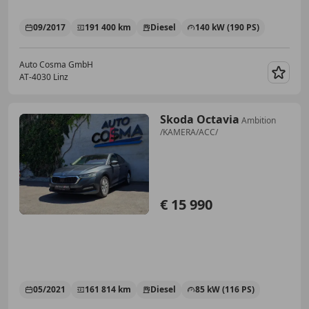
09/2017
191 400 km
Diesel
140 kW (190 PS)
Auto Cosma GmbH
AT-4030 Linz
Merk
Skoda Octavia
Ambition
/KAMERA/ACC/
€ 15 990
05/2021
161 814 km
Diesel
85 kW (116 PS)