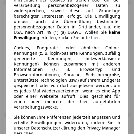
Verarbeitung personenbezogener Daten zu
widersprechen, soweit diese auf Grundlage
Mercedes-Benz 280
SE 3.5
berechtigter Interessen erfolgt. Die Einwilligung
Aut.,Klima
umfasst auch die Übermittlung bestimmter
personenbezogener Daten in Drittländer, u.a. die
USA, nach Art. 49 (1) (a) DSGVO. Wollen Sie
keine
Einwilligung
erteilen, klicken Sie bitte
hier
.
€ 89 000
Cookies, Endgeräte- oder ähnliche Online-
Kennungen (z. B. login-basierte Kennungen, zufällig
generierte Kennungen, netzwerkbasierte
Kennungen) können zusammen mit anderen
Informationen (z. B. Browsertyp und
Browserinformationen, Sprache, Bildschirmgröße,
unterstützte Technologien usw.) auf Ihrem Endgerät
03/1970
63 500 km
Benzin
147 kW (200 PS)
gespeichert oder von dort ausgelesen werden, um
es jedes Mal wiederzuerkennen, wenn es eine App
oder einer Webseite aufruft. Dies geschieht für
Auto Cosma GmbH
einen oder mehrere der hier aufgeführten
AT-4030 Linz
Merk
Verarbeitungszwecke.
Sie können Ihre Präferenzen jederzeit anpassen und
erteilte Einwilligungen widerrufen, indem Sie in
Skoda Superb
Style
unserer Datenschutzerklärung den Privacy Manager
besuchen.