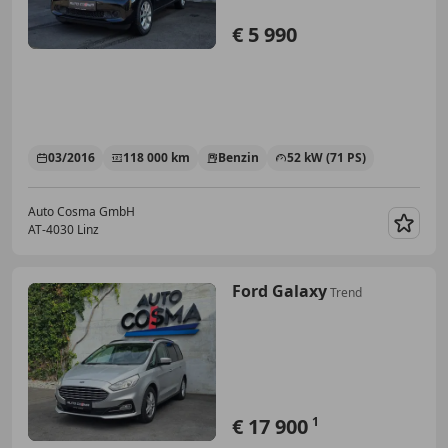
€ 5 990
03/2016
118 000 km
Benzin
52 kW (71 PS)
Auto Cosma GmbH
AT-4030 Linz
Merk
Ford Galaxy
Trend
€ 17 900
1