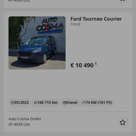
AT-4030 Linz
Merk
Ford Tourneo Courier
Trend
€ 10 490
1
05/2022
166 715 km
Diesel
74 kW (101 PS)
Auto Cosma GmbH
AT-4030 Linz
Merk