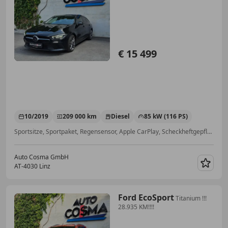
€ 15 499
10/2019
209 000 km
Diesel
85 kW (116 PS)
Sportsitze, Sportpaket, Regensensor, Apple CarPlay, Scheckheftgepflegt, Reifendruckkontrollsystem, Nichtraucherfahrzeug, Verkehrszeichenerkennung
Auto Cosma GmbH
AT-4030 Linz
Merk
Ford EcoSport
Titanium !!!
28.935 KM!!!!