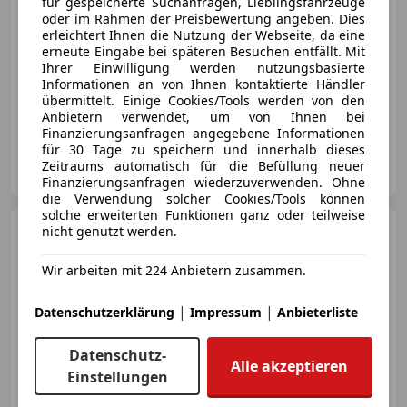
für gespeicherte Suchanfragen, Lieblingsfahrzeuge
oder im Rahmen der Preisbewertung angeben. Dies
erleichtert Ihnen die Nutzung der Webseite, da eine
erneute Eingabe bei späteren Besuchen entfällt. Mit
Ihrer Einwilligung werden nutzungsbasierte
Informationen an von Ihnen kontaktierte Händler
übermittelt. Einige Cookies/Tools werden von den
10/2022
182 563 km
Diesel
85 kW (116 PS)
Anbietern verwendet, um von Ihnen bei
Finanzierungsanfragen angegebene Informationen
für 30 Tage zu speichern und innerhalb dieses
Auto Cosma GmbH
Zeitraums automatisch für die Befüllung neuer
AT-4030 Linz
Merk
Finanzierungsanfragen wiederzuverwenden. Ohne
die Verwendung solcher Cookies/Tools können
solche erweiterten Funktionen ganz oder teilweise
Ford Focus
nicht genutzt werden.
Cool
/KAMERA/ACC/
Wir arbeiten mit 224 Anbietern zusammen.
|
|
Datenschutzerklärung
Impressum
Anbieterliste
Datenschutz-
€ 9 490
Alle akzeptieren
Einstellungen