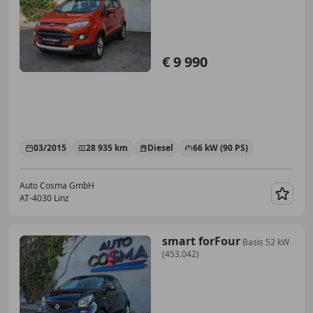
€ 9 990
03/2015
28 935 km
Diesel
66 kW (90 PS)
Auto Cosma GmbH
AT-4030 Linz
Merk
smart forFour
Basis 52 kW
(453.042)