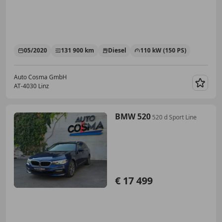
05/2020
131 900 km
Diesel
110 kW (150 PS)
Auto Cosma GmbH
AT-4030 Linz
Merk
BMW 520
520 d Sport Line
€ 17 499