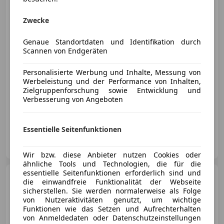
Zwecke
Genaue Standortdaten und Identifikation durch
€ 18 990
Scannen von Endgeräten
Personalisierte Werbung und Inhalte, Messung von
Werbeleistung und der Performance von Inhalten,
Zielgruppenforschung sowie Entwicklung und
Verbesserung von Angeboten
03/2019
149 000 km
Diesel
110 kW (150 PS)
Essentielle Seitenfunktionen
Auto Cosma GmbH
AT-4030 Linz
Merk
Wir bzw. diese Anbieter nutzen Cookies oder
ähnliche Tools und Technologien, die für die
essentielle Seitenfunktionen erforderlich sind und
Mercedes-Benz C 200
C
die einwandfreie Funktionalität der Webseite
200 d T Facelift Avantgarde
sicherstellen. Sie werden normalerweise als Folge
/LED/Navi/Kamera/
von Nutzeraktivitäten genutzt, um wichtige
Funktionen wie das Setzen und Aufrechterhalten
von Anmeldedaten oder Datenschutzeinstellungen