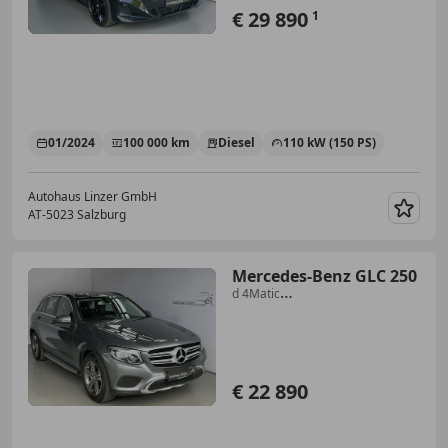
€ 29 890
1
01/2024
100 000 km
Diesel
110 kW (150 PS)
Autohaus Linzer GmbH
AT-5023 Salzburg
Merk
Mercedes-Benz GLC 250
d 4Matic
*LED*LUFT*AHK*Kamera*Teilleder*
€ 22 890