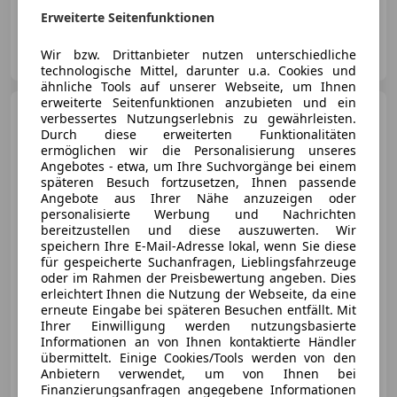
Erweiterte Seitenfunktionen
Autohaus Linzer GmbH
Wir bzw. Drittanbieter nutzen unterschiedliche
AT-5023 Salzburg
Merk
technologische Mittel, darunter u.a. Cookies und
ähnliche Tools auf unserer Webseite, um Ihnen
erweiterte Seitenfunktionen anzubieten und ein
BMW i5
M60 xDrive
verbessertes Nutzungserlebnis zu gewährleisten.
*StHz*KeyGo*HuD*AHK*H&K*Lenkra
Durch diese erweiterten Funktionalitäten
ermöglichen wir die Personalisierung unseres
Angebotes - etwa, um Ihre Suchvorgänge bei einem
späteren Besuch fortzusetzen, Ihnen passende
Angebote aus Ihrer Nähe anzuzeigen oder
€ 61 890
1
personalisierte Werbung und Nachrichten
bereitzustellen und diese auszuwerten. Wir
speichern Ihre E-Mail-Adresse lokal, wenn Sie diese
für gespeicherte Suchanfragen, Lieblingsfahrzeuge
oder im Rahmen der Preisbewertung angeben. Dies
erleichtert Ihnen die Nutzung der Webseite, da eine
erneute Eingabe bei späteren Besuchen entfällt. Mit
12/2023
43 751 km
Elektro
442 kW (601 PS)
Ihrer Einwilligung werden nutzungsbasierte
Informationen an von Ihnen kontaktierte Händler
übermittelt. Einige Cookies/Tools werden von den
Autohaus Linzer GmbH
Anbietern verwendet, um von Ihnen bei
AT-5023 Salzburg
Merk
Finanzierungsanfragen angegebene Informationen