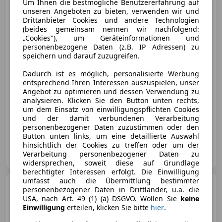
Audi Q7
Um Ihnen die bestmögliche Benutzererfahrung auf
3.0TDI 4x4 SLine
unseren Angeboten zu bieten, verwenden wir und
*LUFT*PANO*BOSE*ACC*MEMO*Key
Drittanbieter Cookies und andere Technologien
(beides gemeinsam nennen wir nachfolgend:
„Cookies"), um Geräteinformationen und
personenbezogene Daten (z.B. IP Adressen) zu
speichern und darauf zuzugreifen.
€ 34 890
Dadurch ist es möglich, personalisierte Werbung
entsprechend Ihren Interessen auszuspielen, unser
Angebot zu optimieren und dessen Verwendung zu
analysieren. Klicken Sie den Button unten rechts,
um dem Einsatz von einwilligungspflichten Cookies
und der damit verbundenen Verarbeitung
10/2016
148 917 km
Diesel
200 kW (272 PS)
personenbezogener Daten zuzustimmen oder den
Button unten links, um eine detaillierte Auswahl
hinsichtlich der Cookies zu treffen oder um der
Autohaus Linzer GmbH
Verarbeitung personenbezogener Daten zu
AT-5023 Salzburg
Merk
widersprechen, soweit diese auf Grundlage
berechtigter Interessen erfolgt. Die Einwilligung
umfasst auch die Übermittlung bestimmter
BMW 330
i xDrive
personenbezogener Daten in Drittländer, u.a. die
*LED*AHK*AmbientB*Kamera*Sports
USA, nach Art. 49 (1) (a) DSGVO. Wollen Sie
keine
Einwilligung
erteilen, klicken Sie bitte
hier
.