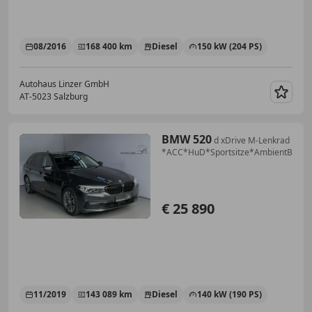
08/2016
168 400 km
Diesel
150 kW (204 PS)
Autohaus Linzer GmbH
AT-5023 Salzburg
Merk
BMW 520
d xDrive M-Lenkrad
*ACC*HuD*Sportsitze*AmbientB
€ 25 890
11/2019
143 089 km
Diesel
140 kW (190 PS)