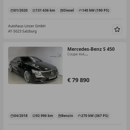
01/2020
131 636 km
Diesel
140 kW (190 PS)
Autohaus Linzer GmbH
AT-5023 Salzburg
Merk
Mercedes-Benz S 450
Coupe 4x4
AMG*ACC*BURMESTER*MASSAGE*2
Zoll*
€ 79 890
04/2018
92 996 km
Benzin
270 kW (367 PS)