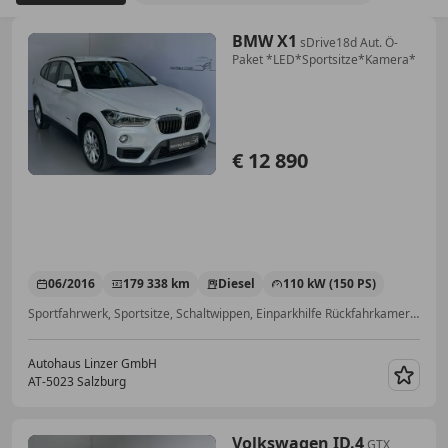
BMW X1
sDrive18d Aut. Ö-
Paket *LED*Sportsitze*Kamera*
€ 12 890
06/2016
179 338 km
Diesel
110 kW (150 PS)
Sportfahrwerk, Sportsitze, Schaltwippen, Einparkhilfe Rückfahrkamera, Scheckheftgepflegt, Sitzheizung, Einparkhilfe Sensoren vorne, LED-Scheinwerfer
Autohaus Linzer GmbH
AT-5023 Salzburg
Merk
Volkswagen ID.4
GTX