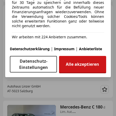
für 30 Tage zu speichern und innerhalb dieses
Zeitraums automatisch für die Befüllung neuer
Audi A4
Finanzierungsanfragen wiederzuverwenden. Ohne
quattro
die Verwendung solcher Cookies/Tools können
*MATRIX*KeyGo*AHK*AmbienteB*Le
solche erweiterten Funktionen ganz oder teilweise
nicht genutzt werden.
Wir arbeiten mit 224 Anbietern zusammen.
€ 19 890
|
|
Datenschutzerklärung
Impressum
Anbieterliste
Datenschutz-
Alle akzeptieren
Einstellungen
08/2016
181 646 km
Diesel
140 kW (190 PS)
Autohaus Linzer GmbH
AT-5023 Salzburg
Merk
Mercedes-Benz C 180
d
Lim. Aut.