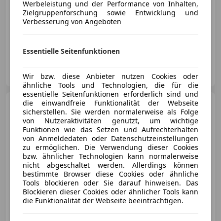
Werbeleistung und der Performance von Inhalten,
Zielgruppenforschung sowie Entwicklung und
Verbesserung von Angeboten
07/2022
149 598 km
Diesel
110 kW (150 PS)
Essentielle Seitenfunktionen
Autohaus Linzer GmbH
AT-5023 Salzburg
Merk
Wir bzw. diese Anbieter nutzen Cookies oder
ähnliche Tools und Technologien, die für die
essentielle Seitenfunktionen erforderlich sind und
die einwandfreie Funktionalität der Webseite
BMW 318
d M-Sport
sicherstellen. Sie werden normalerweise als Folge
*LED*CurvedDisplay*NotAsisst*DAB*
von Nutzeraktivitäten genutzt, um wichtige
Funktionen wie das Setzen und Aufrechterhalten
von Anmeldedaten oder Datenschutzeinstellungen
zu ermöglichen. Die Verwendung dieser Cookies
€ 36 890
1
bzw. ähnlicher Technologien kann normalerweise
nicht abgeschaltet werden. Allerdings können
bestimmte Browser diese Cookies oder ähnliche
Tools blockieren oder Sie darauf hinweisen. Das
Blockieren dieser Cookies oder ähnlicher Tools kann
die Funktionalität der Webseite beeinträchtigen.
12/2023
46 113 km
Diesel
110 kW (150 PS)