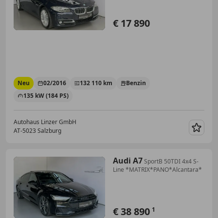
€ 17 890
Neu
02/2016
132 110 km
Benzin
135 kW (184 PS)
Autohaus Linzer GmbH
AT-5023 Salzburg
Merk
Audi A7
SportB 50TDI 4x4 S-
Line *MATRIX*PANO*Alcantara*
€ 38 890
1