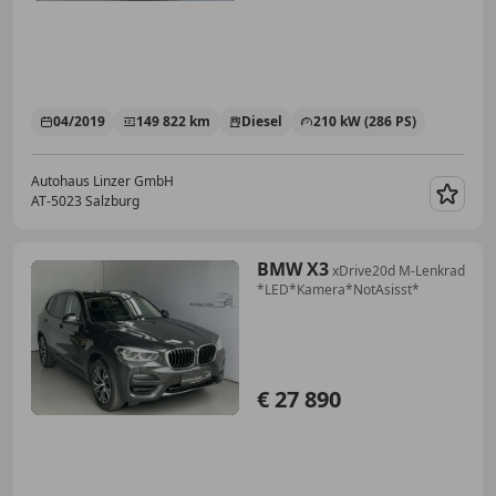
04/2019
149 822 km
Diesel
210 kW (286 PS)
Autohaus Linzer GmbH
AT-5023 Salzburg
Merk
BMW X3
xDrive20d M-Lenkrad
*LED*Kamera*NotAsisst*
€ 27 890