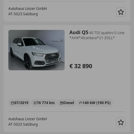
Autohaus Linzer GmbH
AT-5023 Salzburg
Merk
Audi Q5
40 TDI quattro S-Line
*AHK*Alcantara*21-ZOLL*
€ 32 890
07/2019
76 774 km
Diesel
140 kW (190 PS)
Autohaus Linzer GmbH
AT-5023 Salzburg
Merk