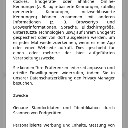
Cookies, Endgeräte- oder ähnliche Online-
Kennungen (z. B. login-basierte Kennungen, zufällig
€ 25 890
generierte Kennungen, netzwerkbasierte
Kennungen) können zusammen mit anderen
Informationen (z. B. Browsertyp und
Browserinformationen, Sprache, Bildschirmgröße,
unterstützte Technologien usw.) auf Ihrem Endgerät
gespeichert oder von dort ausgelesen werden, um
es jedes Mal wiederzuerkennen, wenn es eine App
02/2021
130 400 km
Benzin
190 kW (258 PS)
oder einer Webseite aufruft. Dies geschieht für
einen oder mehrere der hier aufgeführten
Verarbeitungszwecke.
Autohaus Linzer GmbH
AT-5023 Salzburg
Merk
Sie können Ihre Präferenzen jederzeit anpassen und
erteilte Einwilligungen widerrufen, indem Sie in
unserer Datenschutzerklärung den Privacy Manager
besuchen.
BMW 318
d
*LED*LenkradH*AHK*KeyGo*Ambiente
Zwecke
Genaue Standortdaten und Identifikation durch
Scannen von Endgeräten
€ 26 890
1
Personalisierte Werbung und Inhalte, Messung von