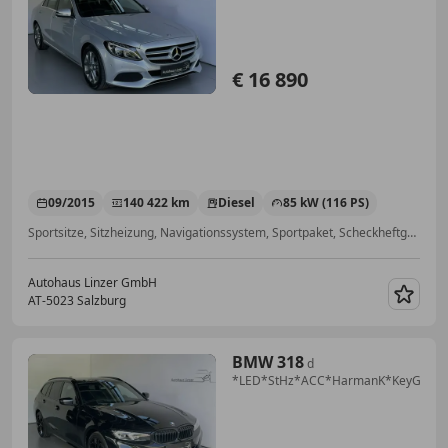
*LED*Sportsitze*NAVI*PDC*SitzH*
€ 16 890
09/2015
140 422 km
Diesel
85 kW (116 PS)
Sportsitze, Sitzheizung, Navigationssystem, Sportpaket, Scheckheftgepflegt, LED-Scheinwerfer, Alufelgen, USB
Autohaus Linzer GmbH
AT-5023 Salzburg
Merk
BMW 318
d
*LED*StHz*ACC*HarmanK*KeyGo*Spo