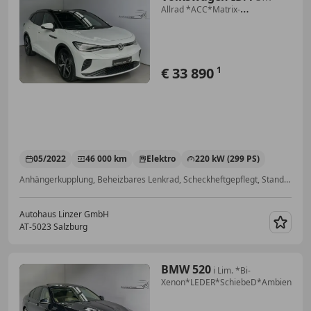
Allrad *ACC*Matrix-
LED*Teilleder*RFK*AHK*
€ 33 890
1
05/2022
46 000 km
Elektro
220 kW (299 PS)
Anhängerkupplung, Beheizbares Lenkrad, Scheckheftgepflegt, Standheizung, Alarmanlage, Kurvenlicht, Schlüssellose Zentralverriegelung, USB
Autohaus Linzer GmbH
AT-5023 Salzburg
Merk
BMW 520
i Lim. *Bi-
Xenon*LEDER*SchiebeD*AmbienteB*H