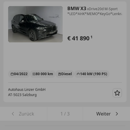
BMW X3
xDrive20d M-Sport
*LED*AHK*MEMO*KeyGo*LenkradH*
€ 41 890
1
04/2022
80 000 km
Diesel
140 kW (190 PS)
Autohaus Linzer GmbH
AT-5023 Salzburg
Merk
Zurück
1
/
3
Weiter