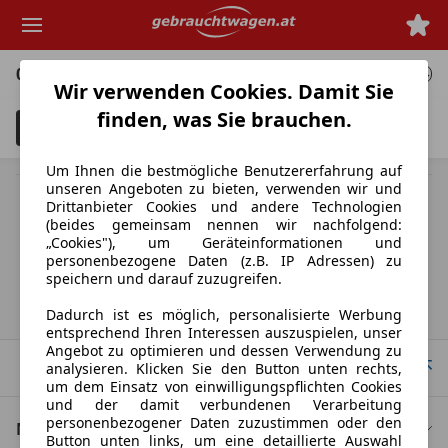
Zum
Hauptinhalt
springen
0 Angebote
für deine Suche
Wir verwenden Cookies. Damit Sie
finden, was Sie brauchen.
Filter
Unfallfahrzeuge anzeigen
3
Um Ihnen die bestmögliche Benutzererfahrung auf
unseren Angeboten zu bieten, verwenden wir und
MwSt. ausweisbar
Drittanbieter Cookies und andere Technologien
Herstellerangabe für Neufahrzeuge. Je nach Kilometerstand,
(beides gemeinsam nennen wir nachfolgend:
Fahrverhalten, Batteriealter und Ladeverhalten kann die elektrische
„Cookies"), um Geräteinformationen und
Reichweite bei Gebrauchtwagen deutlich abweichen.
personenbezogene Daten (z.B. IP Adressen) zu
speichern und darauf zuzugreifen.
Startseite
Dadurch ist es möglich, personalisierte Werbung
entsprechend Ihren Interessen auszuspielen, unser
Angebot zu optimieren und dessen Verwendung zu
Nach Oben
analysieren. Klicken Sie den Button unten rechts,
um dem Einsatz von einwilligungspflichten Cookies
und der damit verbundenen Verarbeitung
personenbezogener Daten zuzustimmen oder den
Nützliche Links
Button unten links, um eine detaillierte Auswahl