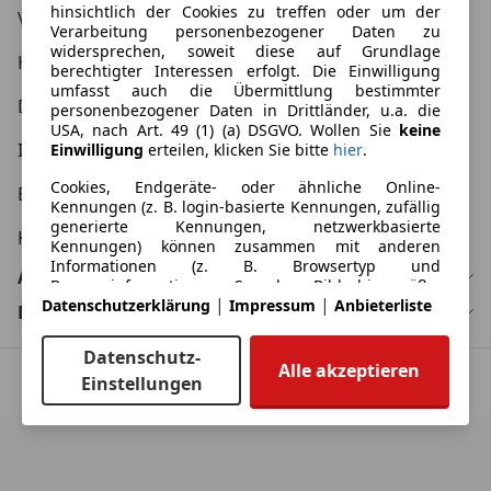
hinsichtlich der Cookies zu treffen oder um der
Verbraucher AGB
Verarbeitung personenbezogener Daten zu
widersprechen, soweit diese auf Grundlage
Händler AGB
berechtigter Interessen erfolgt. Die Einwilligung
umfasst auch die Übermittlung bestimmter
Datenschutzerklärung
personenbezogener Daten in Drittländer, u.a. die
USA, nach Art. 49 (1) (a) DSGVO. Wollen Sie
keine
Impressum
Einwilligung
erteilen, klicken Sie bitte
hier
.
Cookies, Endgeräte- oder ähnliche Online-
Erklärung zur Barrierefreiheit
Kennungen (z. B. login-basierte Kennungen, zufällig
generierte Kennungen, netzwerkbasierte
KFZ Kaufvertrag
Kennungen) können zusammen mit anderen
Informationen (z. B. Browsertyp und
Automarken
Browserinformationen, Sprache, Bildschirmgröße,
|
|
Datenschutzerklärung
Impressum
Anbieterliste
unterstützte Technologien usw.) auf Ihrem Endgerät
Bundesländer
gespeichert oder von dort ausgelesen werden, um
es jedes Mal wiederzuerkennen, wenn es eine App
Datenschutz-
oder einer Webseite aufruft. Dies geschieht für
Alle akzeptieren
Einstellungen
einen oder mehrere der hier aufgeführten
© Copyright
2026
by AutoScout24 GmbH.
Verarbeitungszwecke.
Sie können Ihre Präferenzen jederzeit anpassen und
erteilte Einwilligungen widerrufen, indem Sie in
unserer Datenschutzerklärung den Privacy Manager