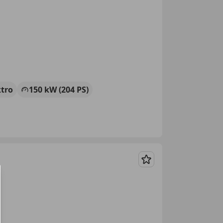
ktro
150 kW (204 PS)
Merken