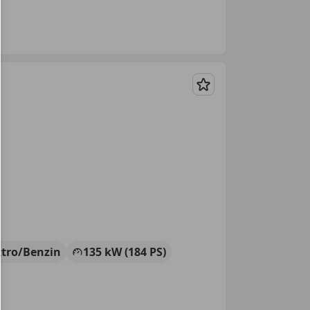
Merken
ktro/Benzin
135 kW (184 PS)