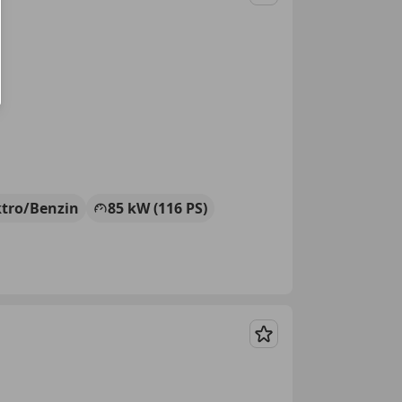
Merken
ktro/Benzin
85 kW (116 PS)
Merken