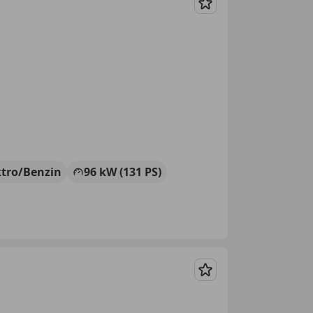
Merken
ktro/Benzin
96 kW (131 PS)
Merken