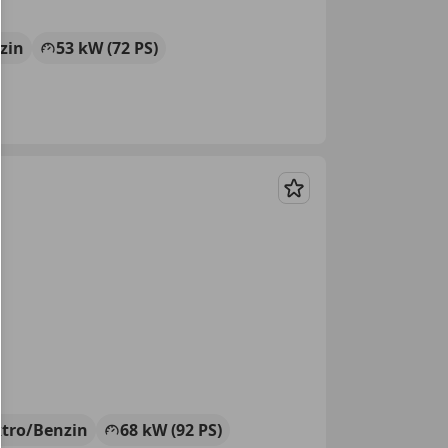
zin
53 kW (72 PS)
Merken
ktro/Benzin
68 kW (92 PS)