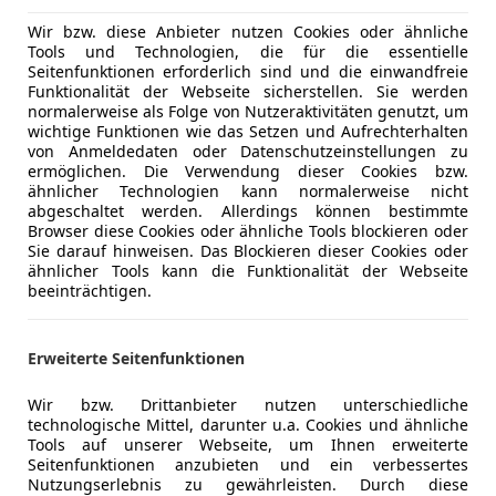
 Kandl Autohandel GmbH
Wir bzw. diese Anbieter nutzen Cookies oder ähnliche
Tools und Technologien, die für die essentielle
Wien
Seitenfunktionen erforderlich sind und die einwandfreie
Funktionalität der Webseite sicherstellen. Sie werden
normalerweise als Folge von Nutzeraktivitäten genutzt, um
 C-HR
wichtige Funktionen wie das Setzen und Aufrechterhalten
von Anmeldedaten oder Datenschutzeinstellungen zu
RE Launch Edition ACC+LED+Navi+SHZ
ermöglichen. Die Verwendung dieser Cookies bzw.
ähnlicher Technologien kann normalerweise nicht
€ 20 990
abgeschaltet werden. Allerdings können bestimmte
Browser diese Cookies oder ähnliche Tools blockieren oder
Sie darauf hinweisen. Das Blockieren dieser Cookies oder
ähnlicher Tools kann die Funktionalität der Webseite
beeinträchtigen.
Erweiterte Seitenfunktionen
05/2020
51 912 km
Ele
Wir bzw. Drittanbieter nutzen unterschiedliche
technologische Mittel, darunter u.a. Cookies und ähnliche
Tools auf unserer Webseite, um Ihnen erweiterte
 Kandl Autohandel GmbH
Seitenfunktionen anzubieten und ein verbessertes
Wien
Nutzungserlebnis zu gewährleisten. Durch diese