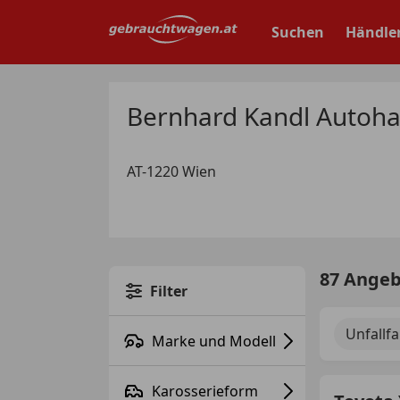
Zum
Hauptinhalt
Suchen
Händle
springen
Bernhard Kandl Autoh
AT-1220 Wien
87 Ange
Filter
Unfallf
Marke und Modell
Karosserieform