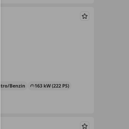
Merken
ktro/Benzin
163 kW (222 PS)