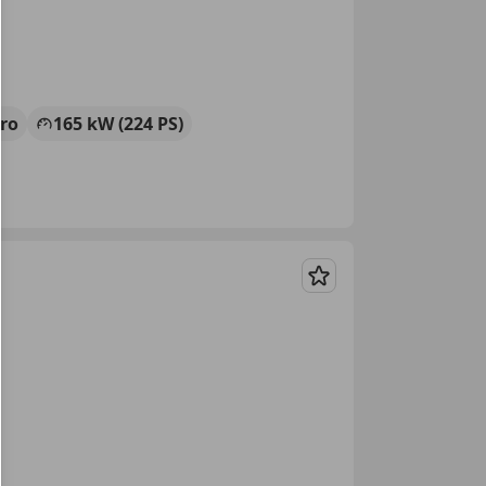
tro
165 kW (224 PS)
Merken