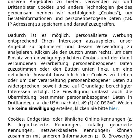
unseren Angeboten zu bieten, verwenden wir und
Drittanbieter Cookies und andere Technologien (beides
gemeinsam nennen wir nachfolgend: „Cookies"), um
Geräteinformationen und personenbezogene Daten (z.B.
IP Adressen) zu speichern und darauf zuzugreifen.
07/2026
5 555 km
Elek
Dadurch ist es möglich, personalisierte Werbung
entsprechend Ihren Interessen auszuspielen, unser
Angebot zu optimieren und dessen Verwendung zu
 Kandl Autohandel GmbH
analysieren. Klicken Sie den Button unten rechts, um dem
Wien
Einsatz von einwilligungspflichten Cookies und der damit
verbundenen Verarbeitung personenbezogener Daten
zuzustimmen oder den Button unten links, um eine
detaillierte Auswahl hinsichtlich der Cookies zu treffen
Yaris
oder um der Verarbeitung personenbezogener Daten zu
widersprechen, soweit diese auf Grundlage berechtigter
e ACC+Navi+Fernlichtass.+Kam.
Interessen erfolgt. Die Einwilligung umfasst auch die
Übermittlung bestimmter personenbezogener Daten in
€ 13 990
1
Drittländer, u.a. die USA, nach Art. 49 (1) (a) DSGVO. Wollen
Sie
keine Einwilligung
erteilen, klicken Sie bitte
hier
.
Cookies, Endgeräte- oder ähnliche Online-Kennungen (z.
B. login-basierte Kennungen, zufällig generierte
Kennungen, netzwerkbasierte Kennungen) können
zusammen mit anderen Informationen (z. B. Browsertyp