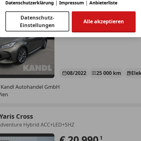
|
|
Datenschutzerklärung
Impressum
Anbieterliste
ge Hybrid ACC+LED+Navi+SHZ+2xKlima
€ 18 990
Datenschutz-
Alle akzeptieren
Einstellungen
08/2022
25 000 km
Ele
 Kandl Autohandel GmbH
Wien
Yaris Cross
Adventure Hybrid ACC+LED+SHZ
€ 20 990
1