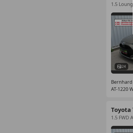
1.5 Loun
24
Bernhard
AT-1220 
Toyota 
1.5 FWD 