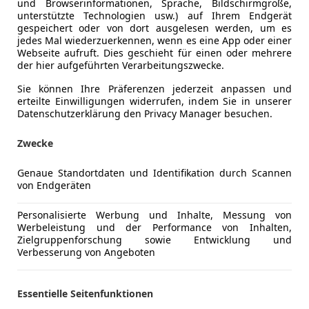
und Browserinformationen, Sprache, Bildschirmgröße,
unterstützte Technologien usw.) auf Ihrem Endgerät
gespeichert oder von dort ausgelesen werden, um es
04/2023
29 500 km
Ben
jedes Mal wiederzuerkennen, wenn es eine App oder einer
Webseite aufruft. Dies geschieht für einen oder mehrere
 Kandl Autohandel GmbH
der hier aufgeführten Verarbeitungszwecke.
Wien
Sie können Ihre Präferenzen jederzeit anpassen und
erteilte Einwilligungen widerrufen, indem Sie in unserer
Datenschutzerklärung den Privacy Manager besuchen.
Yaris Cross
Zwecke
Hybrid Active Drive Aut.
€ 22 890
Genaue Standortdaten und Identifikation durch Scannen
1
von Endgeräten
Personalisierte Werbung und Inhalte, Messung von
Werbeleistung und der Performance von Inhalten,
Zielgruppenforschung sowie Entwicklung und
Verbesserung von Angeboten
Essentielle Seitenfunktionen
12/2024
29 481 km
Ele