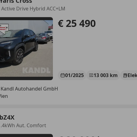
Yaris Cross
 Active Drive Hybrid ACC+LM
€ 25 490
01/2025
13 003 km
Ele
 Kandl Autohandel GmbH
Wien
 bZ4X
1.4kWh Aut. Comfort