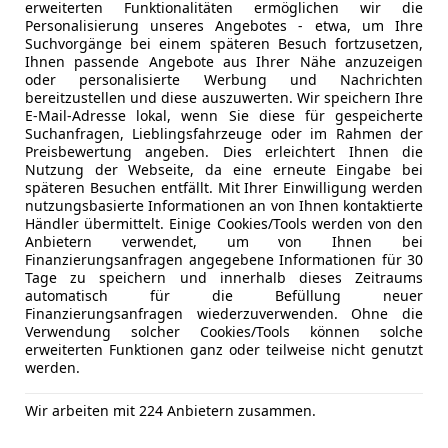
erweiterten Funktionalitäten ermöglichen wir die
Personalisierung unseres Angebotes - etwa, um Ihre
Suchvorgänge bei einem späteren Besuch fortzusetzen,
 RAV 4
Ihnen passende Angebote aus Ihrer Nähe anzuzeigen
 4x4 Active ACC+LED+Navi+SHZ+Winterp.+LM
oder personalisierte Werbung und Nachrichten
bereitzustellen und diese auszuwerten. Wir speichern Ihre
€ 29 990
E-Mail-Adresse lokal, wenn Sie diese für gespeicherte
Suchanfragen, Lieblingsfahrzeuge oder im Rahmen der
Preisbewertung angeben. Dies erleichtert Ihnen die
Nutzung der Webseite, da eine erneute Eingabe bei
späteren Besuchen entfällt. Mit Ihrer Einwilligung werden
nutzungsbasierte Informationen an von Ihnen kontaktierte
Händler übermittelt. Einige Cookies/Tools werden von den
Anbietern verwendet, um von Ihnen bei
Finanzierungsanfragen angegebene Informationen für 30
Tage zu speichern und innerhalb dieses Zeitraums
automatisch für die Befüllung neuer
11/2020
66 287 km
Ele
Finanzierungsanfragen wiederzuverwenden. Ohne die
Verwendung solcher Cookies/Tools können solche
 Kandl Autohandel GmbH
erweiterten Funktionen ganz oder teilweise nicht genutzt
Wien
werden.
Wir arbeiten mit 224 Anbietern zusammen.
Yaris