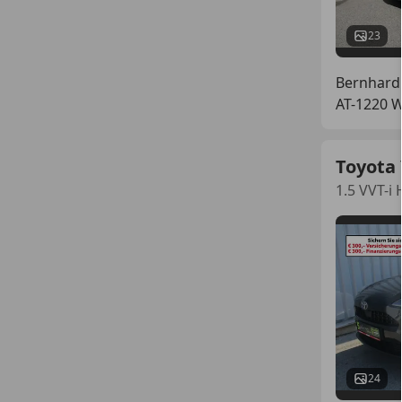
23
Bernhard
AT-1220 
Toyota 
1.5 VVT-i 
24