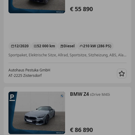
€ 55 890
12/2020
52 000 km
Diesel
210 kW (286 PS)
Sportpaket, Elektrische Sitze, Allrad, Sportsitze, Sitzheizung, ABS, Alarmanlage, Volldigitales Kombiinstrument
Autohaus Pestuka GmbH
AT-2225 Zistersdorf
Merk
BMW Z4
sDrive M40i
€ 86 890