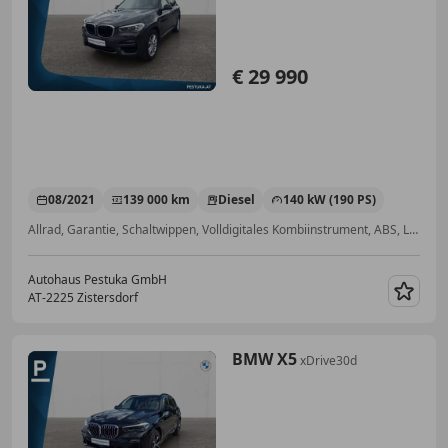
€ 29 990
08/2021
139 000 km
Diesel
140 kW (190 PS)
Allrad, Garantie, Schaltwippen, Volldigitales Kombiinstrument, ABS, LED-Scheinwerfer, Alarmanlage, Seitenairbag
Autohaus Pestuka GmbH
AT-2225 Zistersdorf
Merk
BMW X5
xDrive30d