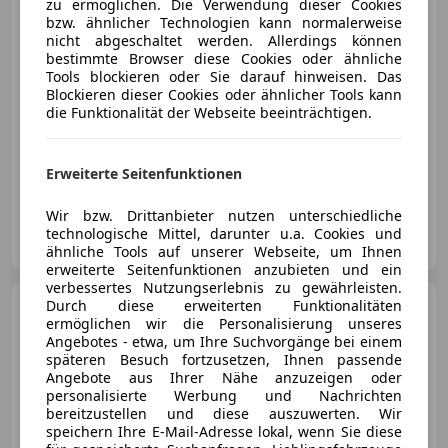
zu ermöglichen. Die Verwendung dieser Cookies
bzw. ähnlicher Technologien kann normalerweise
nicht abgeschaltet werden. Allerdings können
€ 92 890
bestimmte Browser diese Cookies oder ähnliche
Tools blockieren oder Sie darauf hinweisen. Das
Blockieren dieser Cookies oder ähnlicher Tools kann
die Funktionalität der Webseite beeinträchtigen.
Erweiterte Seitenfunktionen
07/2026
15 000 km
Benzin
353 kW (480 PS)
Wir bzw. Drittanbieter nutzen unterschiedliche
Autohaus Pestuka GmbH
technologische Mittel, darunter u.a. Cookies und
AT-2225 Zistersdorf
Merk
ähnliche Tools auf unserer Webseite, um Ihnen
erweiterte Seitenfunktionen anzubieten und ein
verbessertes Nutzungserlebnis zu gewährleisten.
BMW 116
Durch diese erweiterten Funktionalitäten
d
ermöglichen wir die Personalisierung unseres
Angebotes - etwa, um Ihre Suchvorgänge bei einem
späteren Besuch fortzusetzen, Ihnen passende
Angebote aus Ihrer Nähe anzuzeigen oder
personalisierte Werbung und Nachrichten
bereitzustellen und diese auszuwerten. Wir
€ 14 890
speichern Ihre E-Mail-Adresse lokal, wenn Sie diese