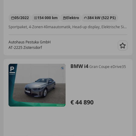
05/2022
154 000 km
Elektro
384 kW (522 PS)
Sportpaket, 4-Zonen-Klimaautomatik, Head-up display, Elektrische Sitze, Anhängerkupplung, Alarmanlage, Induktionsladen für Smartphones, Garantie
Autohaus Pestuka GmbH
AT-2225 Zistersdorf
Merk
BMW i4
Gran Coupe eDrive35
€ 44 890