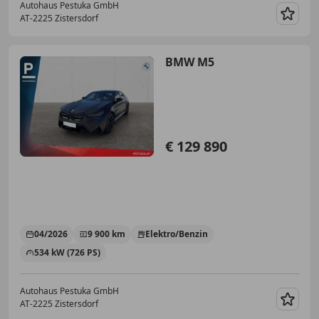
Autohaus Pestuka GmbH
AT-2225 Zistersdorf
Merk
BMW M5
€ 129 890
04/2026
9 900 km
Elektro/Benzin
534 kW (726 PS)
Autohaus Pestuka GmbH
AT-2225 Zistersdorf
Merk