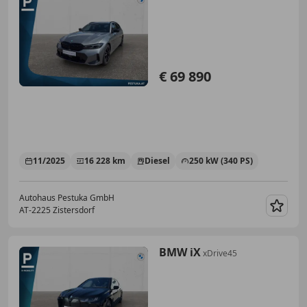
€ 69 890
11/2025
16 228 km
Diesel
250 kW (340 PS)
Autohaus Pestuka GmbH
AT-2225 Zistersdorf
Merk
BMW iX
xDrive45