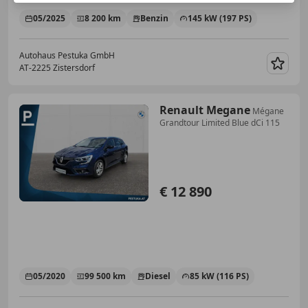
05/2025
8 200 km
Benzin
145 kW (197 PS)
Autohaus Pestuka GmbH
AT-2225 Zistersdorf
Merk
Renault Megane
Mégane
Grandtour Limited Blue dCi 115
€ 12 890
05/2020
99 500 km
Diesel
85 kW (116 PS)