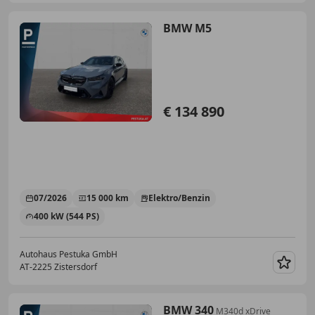
BMW M5
€ 134 890
07/2026
15 000 km
Elektro/Benzin
400 kW (544 PS)
Autohaus Pestuka GmbH
AT-2225 Zistersdorf
Merk
BMW 340
M340d xDrive