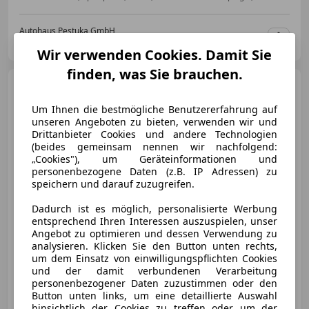
Autohaus Pestuka GmbH
AT-2225 Zistersdorf
Merk
Wir verwenden Cookies. Damit Sie
finden, was Sie brauchen.
Volkswagen Golf GTI
Clubsport DSG
Um Ihnen die bestmögliche Benutzererfahrung auf
unseren Angeboten zu bieten, verwenden wir und
Drittanbieter Cookies und andere Technologien
(beides gemeinsam nennen wir nachfolgend:
„Cookies"), um Geräteinformationen und
€ 35 990
personenbezogene Daten (z.B. IP Adressen) zu
speichern und darauf zuzugreifen.
Dadurch ist es möglich, personalisierte Werbung
entsprechend Ihren Interessen auszuspielen, unser
Angebot zu optimieren und dessen Verwendung zu
analysieren. Klicken Sie den Button unten rechts,
04/2022
57 000 km
Benzin
221 kW (300 PS)
um dem Einsatz von einwilligungspflichten Cookies
und der damit verbundenen Verarbeitung
Sportsitze, Alarmanlage, Sitzheizung, Abstandstempomat, Sportfahrwerk, Navigationssystem, Multifunktionslenkrad, Einparkhilfe Sensoren vorne
personenbezogener Daten zuzustimmen oder den
Button unten links, um eine detaillierte Auswahl
hinsichtlich der Cookies zu treffen oder um der
Autohaus Pestuka GmbH