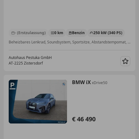
- (Erstzulassung)
0 km
Benzin
250 kW (340 PS)
Beheizbares Lenkrad, Soundsystem, Sportsitze, Abstandstempomat, ABS, Navigationssystem, Sportfahrwerk, 4-Zonen-Klimaautomatik
Autohaus Pestuka GmbH
AT-2225 Zistersdorf
Merk
BMW iX
xDrive50
€ 46 490