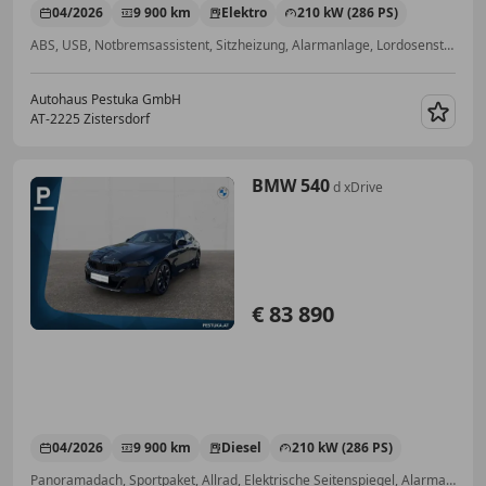
04/2026
9 900 km
Elektro
210 kW (286 PS)
ABS, USB, Notbremsassistent, Sitzheizung, Alarmanlage, Lordosenstütze, Zentralverriegelung, Alufelgen
Autohaus Pestuka GmbH
AT-2225 Zistersdorf
Merk
BMW 540
d xDrive
€ 83 890
04/2026
9 900 km
Diesel
210 kW (286 PS)
Panoramadach, Sportpaket, Allrad, Elektrische Seitenspiegel, Alarmanlage, USB, ABS, Soundsystem