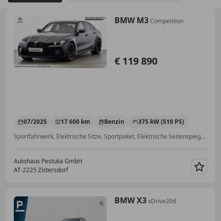
BMW M3
Competition
€ 119 890
07/2025
17 600 km
Benzin
375 kW (510 PS)
Sportfahrwerk, Elektrische Sitze, Sportpaket, Elektrische Seitenspiegel, Alarmanlage, Sportsitze, Beheizbares Lenkrad, ABS
Autohaus Pestuka GmbH
AT-2225 Zistersdorf
Merk
BMW X3
xDrive20d