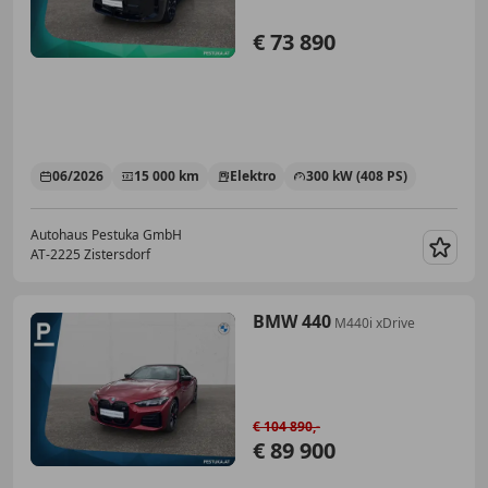
€ 73 890
06/2026
15 000 km
Elektro
300 kW (408 PS)
Autohaus Pestuka GmbH
AT-2225 Zistersdorf
Merk
BMW 440
M440i xDrive
€ 104 890,-
€ 89 900