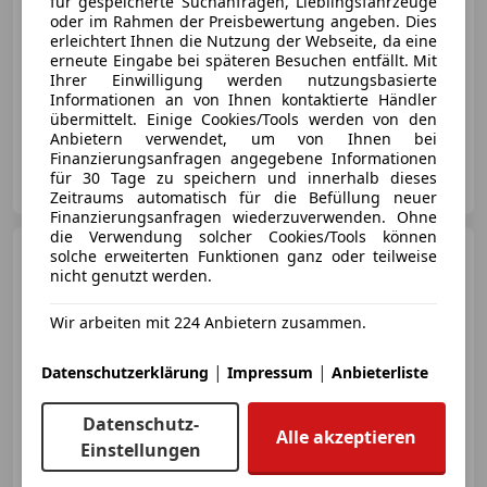
für gespeicherte Suchanfragen, Lieblingsfahrzeuge
oder im Rahmen der Preisbewertung angeben. Dies
erleichtert Ihnen die Nutzung der Webseite, da eine
erneute Eingabe bei späteren Besuchen entfällt. Mit
Ihrer Einwilligung werden nutzungsbasierte
Informationen an von Ihnen kontaktierte Händler
10/2018
96 240 km
Diesel
85 kW (116 PS)
übermittelt. Einige Cookies/Tools werden von den
Anbietern verwendet, um von Ihnen bei
Finanzierungsanfragen angegebene Informationen
Autohaus Pestuka GmbH
für 30 Tage zu speichern und innerhalb dieses
AT-2225 Zistersdorf
Merk
Zeitraums automatisch für die Befüllung neuer
Finanzierungsanfragen wiederzuverwenden. Ohne
die Verwendung solcher Cookies/Tools können
BMW Z4
solche erweiterten Funktionen ganz oder teilweise
sDrive 20i
nicht genutzt werden.
Wir arbeiten mit 224 Anbietern zusammen.
|
|
Datenschutzerklärung
Impressum
Anbieterliste
€ 58 890
Datenschutz-
Alle akzeptieren
Einstellungen