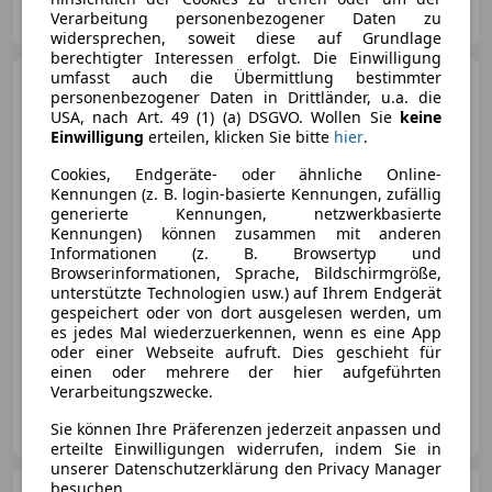
Verarbeitung personenbezogener Daten zu
AT-2225 Zistersdorf
Merk
widersprechen, soweit diese auf Grundlage
berechtigter Interessen erfolgt. Die Einwilligung
umfasst auch die Übermittlung bestimmter
BMW iX3
personenbezogener Daten in Drittländer, u.a. die
USA, nach Art. 49 (1) (a) DSGVO. Wollen Sie
keine
Einwilligung
erteilen, klicken Sie bitte
hier
.
Cookies, Endgeräte- oder ähnliche Online-
Kennungen (z. B. login-basierte Kennungen, zufällig
€ 29 990
generierte Kennungen, netzwerkbasierte
Kennungen) können zusammen mit anderen
Informationen (z. B. Browsertyp und
Browserinformationen, Sprache, Bildschirmgröße,
unterstützte Technologien usw.) auf Ihrem Endgerät
gespeichert oder von dort ausgelesen werden, um
es jedes Mal wiederzuerkennen, wenn es eine App
11/2021
87 300 km
Elektro
210 kW (286 PS)
oder einer Webseite aufruft. Dies geschieht für
einen oder mehrere der hier aufgeführten
Verarbeitungszwecke.
Autohaus Pestuka GmbH
Sie können Ihre Präferenzen jederzeit anpassen und
AT-2225 Zistersdorf
Merk
erteilte Einwilligungen widerrufen, indem Sie in
unserer Datenschutzerklärung den Privacy Manager
besuchen.