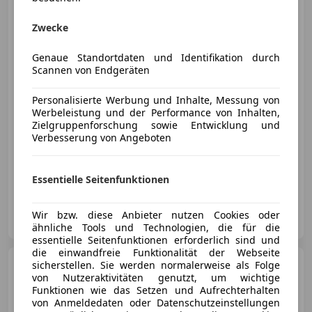
BMW M3
CS xDrive
Zwecke
Genaue Standortdaten und Identifikation durch
Scannen von Endgeräten
€ 159 890
Personalisierte Werbung und Inhalte, Messung von
Werbeleistung und der Performance von Inhalten,
Zielgruppenforschung sowie Entwicklung und
Verbesserung von Angeboten
05/2026
9 900 km
Benzin
405 kW (551 PS)
Essentielle Seitenfunktionen
Autohaus Pestuka GmbH
Wir bzw. diese Anbieter nutzen Cookies oder
AT-2225 Zistersdorf
Merk
ähnliche Tools und Technologien, die für die
essentielle Seitenfunktionen erforderlich sind und
die einwandfreie Funktionalität der Webseite
BMW M2
sicherstellen. Sie werden normalerweise als Folge
von Nutzeraktivitäten genutzt, um wichtige
Funktionen wie das Setzen und Aufrechterhalten
von Anmeldedaten oder Datenschutzeinstellungen