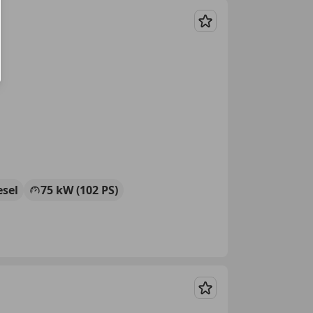
Merken
esel
75 kW (102 PS)
Merken