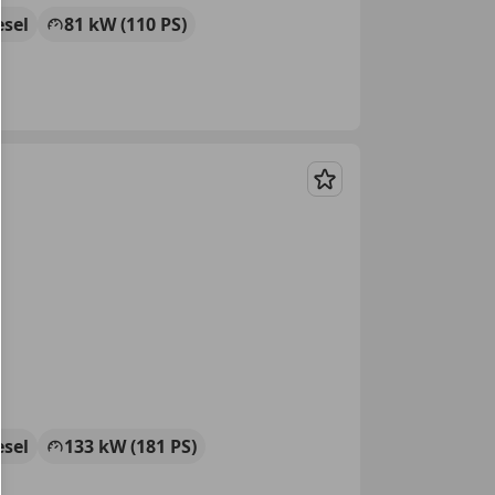
esel
81 kW (110 PS)
Merken
esel
133 kW (181 PS)