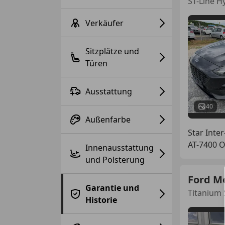
ST-Line H
Verkäufer
Sitzplätze und
Türen
Ausstattung
40
Außenfarbe
Star Inter
AT-7400 
Innenausstattung
und Polsterung
Ford M
Garantie und
Titanium
Historie