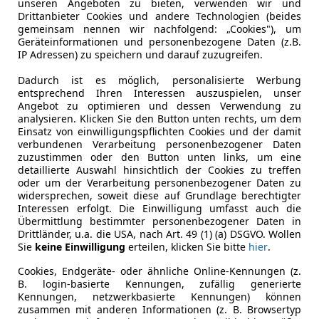
unseren Angeboten zu bieten, verwenden wir und
Drittanbieter Cookies und andere Technologien (beides
gemeinsam nennen wir nachfolgend: „Cookies"), um
Geräteinformationen und personenbezogene Daten (z.B.
IP Adressen) zu speichern und darauf zuzugreifen.
Dadurch ist es möglich, personalisierte Werbung
entsprechend Ihren Interessen auszuspielen, unser
Angebot zu optimieren und dessen Verwendung zu
01/2016
283 000 km
Di
analysieren. Klicken Sie den Button unten rechts, um dem
Einsatz von einwilligungspflichten Cookies und der damit
-Auto e.U.
verbundenen Verarbeitung personenbezogener Daten
Oberwart
zuzustimmen oder den Button unten links, um eine
detaillierte Auswahl hinsichtlich der Cookies zu treffen
oder um der Verarbeitung personenbezogener Daten zu
widersprechen, soweit diese auf Grundlage berechtigter
anger
Interessen erfolgt. Die Einwilligung umfasst auch die
Übermittlung bestimmter personenbezogener Daten in
oppelkabine 4x4
Drittländer, u.a. die USA, nach Art. 49 (1) (a) DSGVO. Wollen
Sie
keine Einwilligung
erteilen, klicken Sie bitte
hier
.
€ 35 998
1
Cookies, Endgeräte- oder ähnliche Online-Kennungen (z.
B. login-basierte Kennungen, zufällig generierte
Kennungen, netzwerkbasierte Kennungen) können
zusammen mit anderen Informationen (z. B. Browsertyp