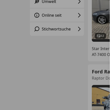
Umwelt
Online seit
Stichwortsuche
43
Star Inter
AT-7400 
Ford R
Raptor D