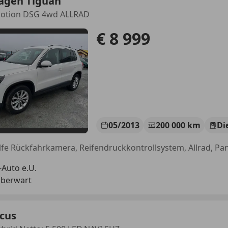
agen Tiguan
Motion DSG 4wd ALLRAD
€ 8 999
05/2013
200 000 km
Di
-Auto e.U.
Oberwart
ocus