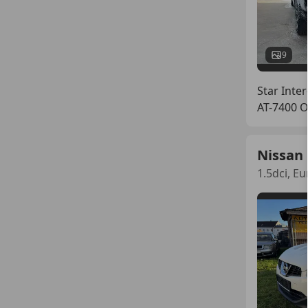
9
Star Inter
AT-7400 
Nissan
1.5dci, E