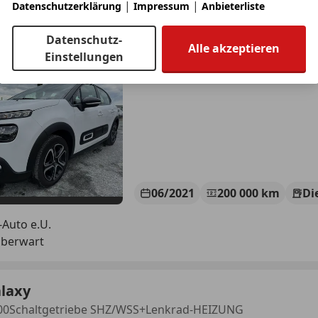
|
|
Datenschutzerklärung
Impressum
Anbieterliste
 C3
ON SHZ
Datenschutz-
Alle akzeptieren
Einstellungen
€ 8 999
1
06/2021
200 000 km
Di
-Auto e.U.
Oberwart
alaxy
500Schaltgetriebe SHZ/WSS+Lenkrad-HEIZUNG