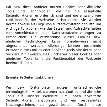
02/2013
319 000 km
Di
Wir bzw. diese Anbieter nutzen Cookies oder ähnliche
Tools und Technologien, die für die essentielle
-Auto e.U.
Seitenfunktionen erforderlich sind und die einwandfreie
Funktionalität der Webseite sicherstellen. Sie werden
Oberwart
normalerweise als Folge von Nutzeraktivitäten genutzt, um
wichtige Funktionen wie das Setzen und Aufrechterhalten
von Anmeldedaten oder Datenschutzeinstellungen zu
ermöglichen. Die Verwendung dieser Cookies bzw.
t 308
ähnlicher Technologien kann normalerweise nicht
EDER,SHZ,NAVI,ALU,
abgeschaltet werden. Allerdings können bestimmte
Browser diese Cookies oder ähnliche Tools blockieren oder
€ 9 498
Sie darauf hinweisen. Das Blockieren dieser Cookies oder
ähnlicher Tools kann die Funktionalität der Webseite
beeinträchtigen.
Erweiterte Seitenfunktionen
Wir bzw. Drittanbieter nutzen unterschiedliche
technologische Mittel, darunter u.a. Cookies und ähnliche
Tools auf unserer Webseite, um Ihnen erweiterte
03/2016
192 000 km
Di
Seitenfunktionen anzubieten und ein verbessertes
Nutzungserlebnis zu gewährleisten. Durch diese
-Auto e.U.