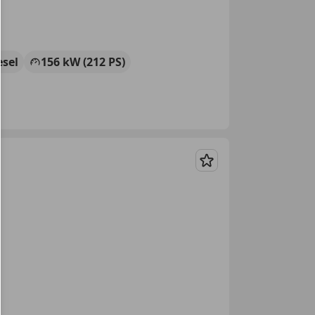
esel
156 kW (212 PS)
Merken