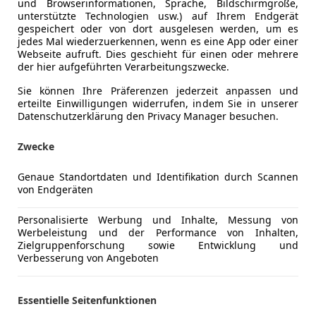
und Browserinformationen, Sprache, Bildschirmgröße,
unterstützte Technologien usw.) auf Ihrem Endgerät
gespeichert oder von dort ausgelesen werden, um es
jedes Mal wiederzuerkennen, wenn es eine App oder einer
Webseite aufruft. Dies geschieht für einen oder mehrere
08/2020
108 000 km
Di
der hier aufgeführten Verarbeitungszwecke.
Sie können Ihre Präferenzen jederzeit anpassen und
-Auto e.U.
erteilte Einwilligungen widerrufen, indem Sie in unserer
Oberwart
Datenschutzerklärung den Privacy Manager besuchen.
Zwecke
 Qashqai
Genaue Standortdaten und Identifikation durch Scannen
uro5 Klimaanlage
von Endgeräten
€ 3 998
Personalisierte Werbung und Inhalte, Messung von
Werbeleistung und der Performance von Inhalten,
Zielgruppenforschung sowie Entwicklung und
Verbesserung von Angeboten
Essentielle Seitenfunktionen