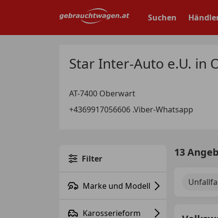
Zum
Hauptinhalt
Suchen
Händle
springen
Star Inter-Auto e.U. in
AT-7400 Oberwart
+4369917056606 .Viber-Whatsapp
13 Ange
Filter
Unfallf
Marke und Modell
Karosserieform