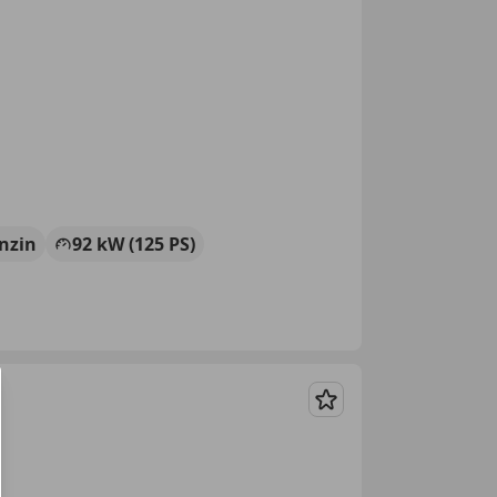
nzin
92 kW (125 PS)
Merken