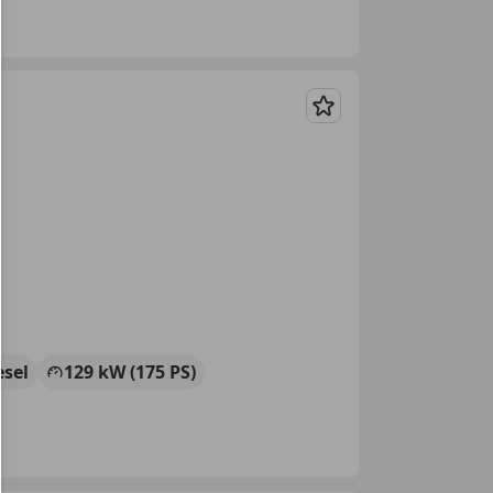
Merken
esel
129 kW (175 PS)