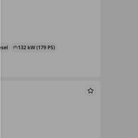
esel
132 kW (179 PS)
Merken