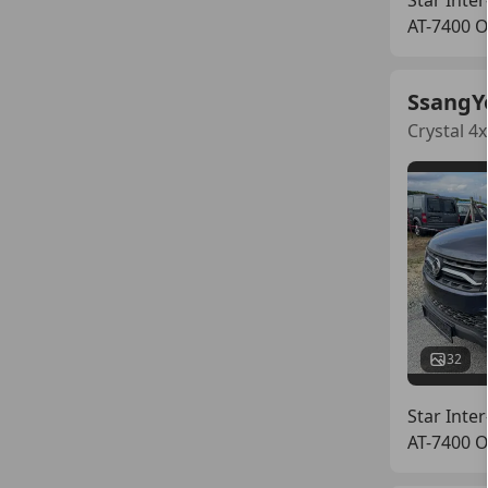
AT-7400 
SsangY
Crystal 4
32
Star Inter
AT-7400 