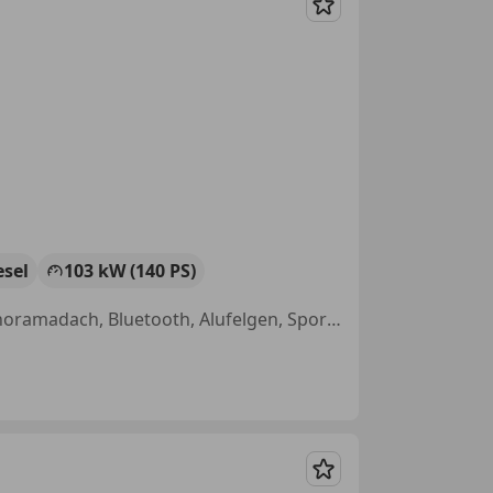
Merken
esel
103 kW (140 PS)
Einparkhilfe Rückfahrkamera, Reifendruckkontrollsystem, Allrad, Panoramadach, Bluetooth, Alufelgen, Sportsitze, Getönte Scheiben
Merken