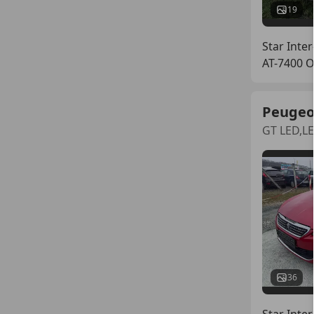
19
Star Inter
AT-7400 
Peugeo
GT LED,L
36
Star Inter