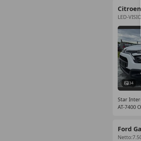
Citroen
LED-VISI
34
Star Inter
AT-7400 
Ford G
Netto:7.