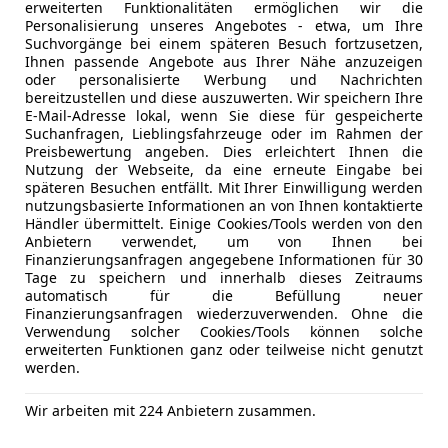
erweiterten Funktionalitäten ermöglichen wir die
Oberwart
Personalisierung unseres Angebotes - etwa, um Ihre
Suchvorgänge bei einem späteren Besuch fortzusetzen,
Ihnen passende Angebote aus Ihrer Nähe anzuzeigen
oder personalisierte Werbung und Nachrichten
ong Korando
bereitzustellen und diese auszuwerten. Wir speichern Ihre
E-Mail-Adresse lokal, wenn Sie diese für gespeicherte
x2
Suchanfragen, Lieblingsfahrzeuge oder im Rahmen der
Preisbewertung angeben. Dies erleichtert Ihnen die
€ 9 498
Nutzung der Webseite, da eine erneute Eingabe bei
späteren Besuchen entfällt. Mit Ihrer Einwilligung werden
nutzungsbasierte Informationen an von Ihnen kontaktierte
Händler übermittelt. Einige Cookies/Tools werden von den
Anbietern verwendet, um von Ihnen bei
Finanzierungsanfragen angegebene Informationen für 30
Tage zu speichern und innerhalb dieses Zeitraums
automatisch für die Befüllung neuer
Finanzierungsanfragen wiederzuverwenden. Ohne die
Verwendung solcher Cookies/Tools können solche
03/2019
142 000 km
Di
erweiterten Funktionen ganz oder teilweise nicht genutzt
werden.
-Auto e.U.
Oberwart
Wir arbeiten mit 224 Anbietern zusammen.