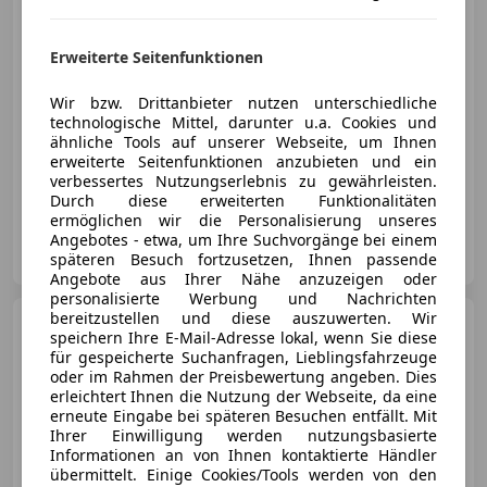
€ 11 690
Erweiterte Seitenfunktionen
Wir bzw. Drittanbieter nutzen unterschiedliche
technologische Mittel, darunter u.a. Cookies und
ähnliche Tools auf unserer Webseite, um Ihnen
erweiterte Seitenfunktionen anzubieten und ein
02/2017
95 000 km
Diesel
80 kW (109 PS)
verbessertes Nutzungserlebnis zu gewährleisten.
Durch diese erweiterten Funktionalitäten
ermöglichen wir die Personalisierung unseres
MAT Autohandel
Angebotes - etwa, um Ihre Suchvorgänge bei einem
AT-6700 Bludenz
späteren Besuch fortzusetzen, Ihnen passende
Merk
Angebote aus Ihrer Nähe anzuzeigen oder
personalisierte Werbung und Nachrichten
bereitzustellen und diese auszuwerten. Wir
Volkswagen Tiguan
speichern Ihre E-Mail-Adresse lokal, wenn Sie diese
Tiguan 2,0 TDI BMT 4Motion Sky
für gespeicherte Suchanfragen, Lieblingsfahrzeuge
DPF DSG /Pano/AHK/
oder im Rahmen der Preisbewertung angeben. Dies
erleichtert Ihnen die Nutzung der Webseite, da eine
erneute Eingabe bei späteren Besuchen entfällt. Mit
Ihrer Einwilligung werden nutzungsbasierte
€ 10 890
Informationen an von Ihnen kontaktierte Händler
übermittelt. Einige Cookies/Tools werden von den