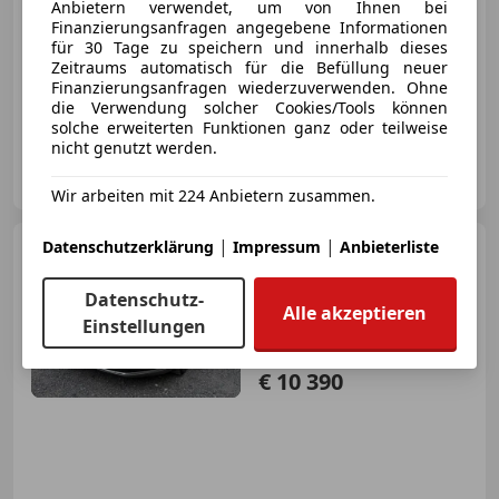
Anbietern verwendet, um von Ihnen bei
Finanzierungsanfragen angegebene Informationen
für 30 Tage zu speichern und innerhalb dieses
Zeitraums automatisch für die Befüllung neuer
Finanzierungsanfragen wiederzuverwenden. Ohne
10/2013
186 000 km
Diesel
103 kW (140 PS)
die Verwendung solcher Cookies/Tools können
solche erweiterten Funktionen ganz oder teilweise
nicht genutzt werden.
MAT Autohandel
AT-6700 Bludenz
Merk
Wir arbeiten mit 224 Anbietern zusammen.
|
|
Datenschutzerklärung
Impressum
Anbieterliste
Volkswagen Passat
Variant
Highline BlueMotion
4Motion DSG Neu Vorgeführt
Datenschutz-
Alle akzeptieren
Einstellungen
€ 10 390