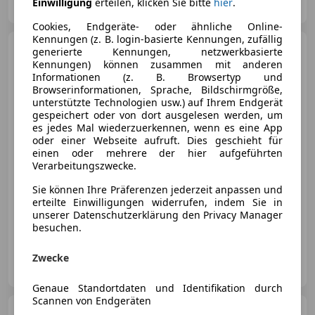
Einwilligung
erteilen, klicken Sie bitte
hier
.
AT-6700 Bludenz
Merk
Cookies, Endgeräte- oder ähnliche Online-
Kennungen (z. B. login-basierte Kennungen, zufällig
Mercedes-Benz A 180
A
generierte Kennungen, netzwerkbasierte
180 d Aut. *Neu
Kennungen) können zusammen mit anderen
Vorgeführt*KAMERA*LED*
Informationen (z. B. Browsertyp und
Browserinformationen, Sprache, Bildschirmgröße,
unterstützte Technologien usw.) auf Ihrem Endgerät
gespeichert oder von dort ausgelesen werden, um
es jedes Mal wiederzuerkennen, wenn es eine App
€ 15 990
oder einer Webseite aufruft. Dies geschieht für
einen oder mehrere der hier aufgeführten
Verarbeitungszwecke.
Sie können Ihre Präferenzen jederzeit anpassen und
erteilte Einwilligungen widerrufen, indem Sie in
unserer Datenschutzerklärung den Privacy Manager
10/2018
154 500 km
Diesel
85 kW (116 PS)
besuchen.
MAT Autohandel
Zwecke
AT-6700 Bludenz
Merk
Genaue Standortdaten und Identifikation durch
Scannen von Endgeräten
Mercedes-Benz GLA 180