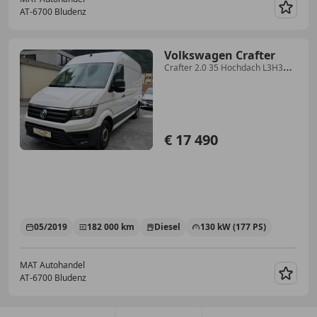
AT-6700 Bludenz
Merk
Volkswagen Crafter
Crafter 2.0 35 Hochdach L3H3
/AHK/Tempomat/
€ 17 490
05/2019
182 000 km
Diesel
130 kW (177 PS)
MAT Autohandel
AT-6700 Bludenz
Merk