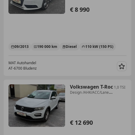
€ 8 990
09/2013
190 000 km
Diesel
110 kW (150 PS)
MAT Autohandel
AT-6700 Bludenz
Merk
Volkswagen T-Roc
1,0 TSI
Design /AHK/ACC/Lane
Assist/SHZ/Erstbesitz
€ 12 690