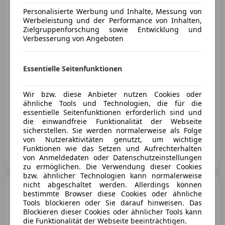
180 CDI Edition Lifestyle // NAVI //
Personalisierte Werbung und Inhalte, Messung von
Kamera//
Werbeleistung und der Performance von Inhalten,
Zielgruppenforschung sowie Entwicklung und
Verbesserung von Angeboten
€ 11 790
Essentielle Seitenfunktionen
Wir bzw. diese Anbieter nutzen Cookies oder
ähnliche Tools und Technologien, die für die
essentielle Seitenfunktionen erforderlich sind und
01/2016
183 000 km
Diesel
80 kW (109 PS)
die einwandfreie Funktionalität der Webseite
sicherstellen. Sie werden normalerweise als Folge
von Nutzeraktivitäten genutzt, um wichtige
MAT Autohandel
Funktionen wie das Setzen und Aufrechterhalten
AT-6700 Bludenz
Merk
von Anmeldedaten oder Datenschutzeinstellungen
zu ermöglichen. Die Verwendung dieser Cookies
bzw. ähnlicher Technologien kann normalerweise
nicht abgeschaltet werden. Allerdings können
Mercedes-Benz B 180
B
bestimmte Browser diese Cookies oder ähnliche
180d BlueEfficiency
Tools blockieren oder Sie darauf hinweisen. Das
*Kamera*Neu Vorgeführt*
Blockieren dieser Cookies oder ähnlicher Tools kann
die Funktionalität der Webseite beeinträchtigen.