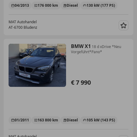
04/2013
176 000 km
Diesel
130 kW (177 PS)
MAT Autohandel
AT-6700 Bludenz
Merk
BMW X1
18 d xDrive *Neu
Vorgeführt*Pano*
€ 7 990
01/2011
163 800 km
Diesel
105 kW (143 PS)
MAT Autohandel