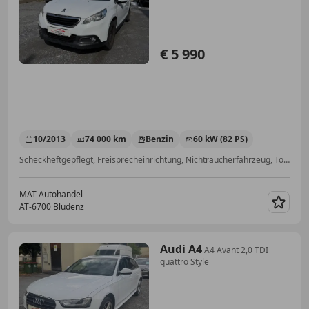
€ 5 990
10/2013
74 000 km
Benzin
60 kW (82 PS)
Scheckheftgepflegt, Freisprecheinrichtung, Nichtraucherfahrzeug, Touchscreen, Sommerreifen, Einparkhilfe Sensoren hinten, Multifunktionslenkrad, USB
MAT Autohandel
AT-6700 Bludenz
Merk
Audi A4
A4 Avant 2,0 TDI
quattro Style