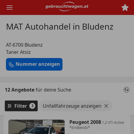
Zum
Hauptinhalt
springen
MAT Autohandel in Bludenz
AT-6700 Bludenz
Taner Atsiz
Nummer anzeigen
12 Angebote
für deine Suche
Filter
Unfallfahrzeuge anzeigen
3
Peugeot 2008
1,2 VTi Active
*Erstbesitz*