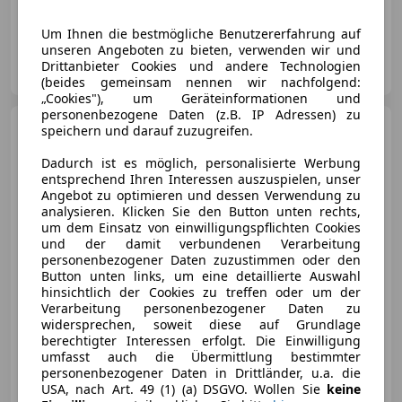
05/2018
90 000 km
Benzin
70 kW (95 PS)
Um Ihnen die bestmögliche Benutzererfahrung auf
unseren Angeboten zu bieten, verwenden wir und
MAT Autohandel
Drittanbieter Cookies und andere Technologien
AT-6700 Bludenz
Merk
(beides gemeinsam nennen wir nachfolgend:
„Cookies"), um Geräteinformationen und
personenbezogene Daten (z.B. IP Adressen) zu
Volkswagen T-Roc
1,0 TSI
speichern und darauf zuzugreifen.
Design /ACC/Lane
Assist/SHZ/Carplay/
Dadurch ist es möglich, personalisierte Werbung
entsprechend Ihren Interessen auszuspielen, unser
Angebot zu optimieren und dessen Verwendung zu
analysieren. Klicken Sie den Button unten rechts,
um dem Einsatz von einwilligungspflichten Cookies
€ 13 490
und der damit verbundenen Verarbeitung
personenbezogener Daten zuzustimmen oder den
Button unten links, um eine detaillierte Auswahl
hinsichtlich der Cookies zu treffen oder um der
Verarbeitung personenbezogener Daten zu
widersprechen, soweit diese auf Grundlage
berechtigter Interessen erfolgt. Die Einwilligung
02/2019
100 000 km
Benzin
85 kW (116 PS)
umfasst auch die Übermittlung bestimmter
personenbezogener Daten in Drittländer, u.a. die
USA, nach Art. 49 (1) (a) DSGVO. Wollen Sie
keine
MAT Autohandel