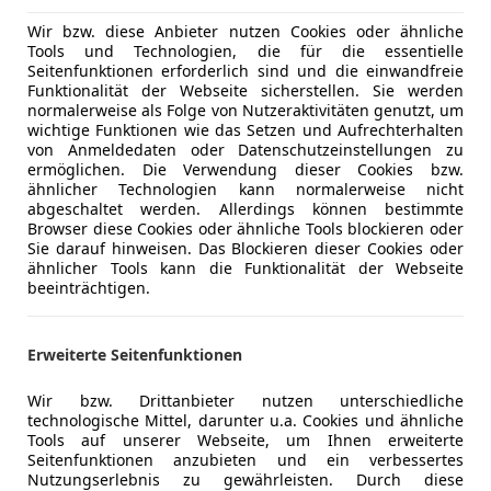
Wir bzw. diese Anbieter nutzen Cookies oder ähnliche
Tools und Technologien, die für die essentielle
Neu
03/2025
24 798 km
Seitenfunktionen erforderlich sind und die einwandfreie
Funktionalität der Webseite sicherstellen. Sie werden
normalerweise als Folge von Nutzeraktivitäten genutzt, um
haus GmbH
wichtige Funktionen wie das Setzen und Aufrechterhalten
Rottenmann
von Anmeldedaten oder Datenschutzeinstellungen zu
ermöglichen. Die Verwendung dieser Cookies bzw.
ähnlicher Technologien kann normalerweise nicht
abgeschaltet werden. Allerdings können bestimmte
Octavia
Browser diese Cookies oder ähnliche Tools blockieren oder
COUT* 2.0 TDI DSG ALLRAD*WENIG KM*TOP P...
Sie darauf hinweisen. Das Blockieren dieser Cookies oder
ähnlicher Tools kann die Funktionalität der Webseite
€ 41 490
beeinträchtigen.
Erweiterte Seitenfunktionen
Wir bzw. Drittanbieter nutzen unterschiedliche
technologische Mittel, darunter u.a. Cookies und ähnliche
Tools auf unserer Webseite, um Ihnen erweiterte
Seitenfunktionen anzubieten und ein verbessertes
Nutzungserlebnis zu gewährleisten. Durch diese
03/2024
31 386 km
Die