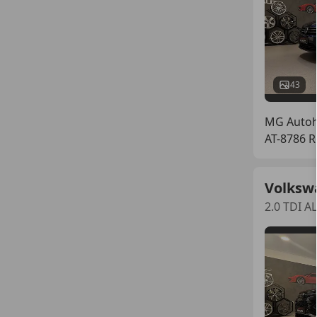
43
MG Auto
AT-8786 
Volksw
2.0 TDI 