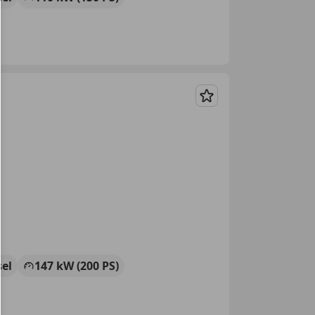
Merken
sel
147 kW (200 PS)