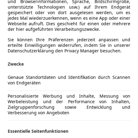
und Browserinformationen, Sprache, Bildschirmgröße,
unterstützte Technologien usw.) auf Ihrem Endgerät
gespeichert oder von dort ausgelesen werden, um es
jedes Mal wiederzuerkennen, wenn es eine App oder einer
Webseite aufruft. Dies geschieht für einen oder mehrere
der hier aufgeführten Verarbeitungszwecke.
01/2017
67 593 km
Die
Sie können Ihre Präferenzen jederzeit anpassen und
erteilte Einwilligungen widerrufen, indem Sie in unserer
Datenschutzerklärung den Privacy Manager besuchen.
haus GmbH
Rottenmann
Zwecke
Genaue Standortdaten und Identifikation durch Scannen
agen Tiguan
von Endgeräten
ALLRAD DSG 3xR-LINE*HEAD-UP*PANO*AHK*SHZ*
Personalisierte Werbung und Inhalte, Messung von
€ 49 990
Werbeleistung und der Performance von Inhalten,
Zielgruppenforschung sowie Entwicklung und
Verbesserung von Angeboten
Essentielle Seitenfunktionen