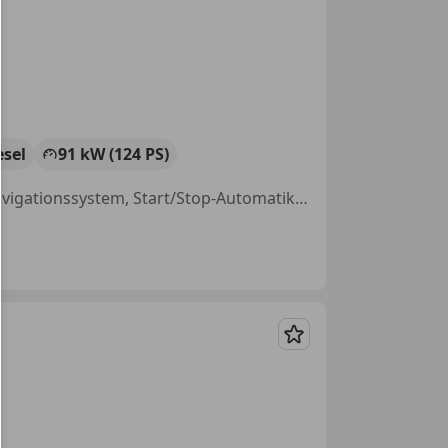
esel
91 kW (124 PS)
Panoramadach, Scheckheftgepflegt, Einparkhilfe Sensoren vorne, Navigationssystem, Start/Stop-Automatik, Sportfahrwerk, Einparkhilfe Rückfahrkamera, Notbremsassistent
Merken