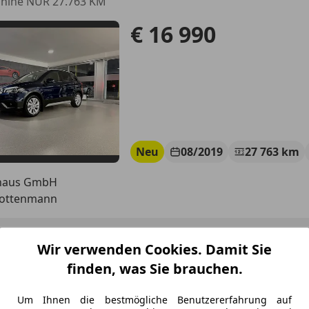
shine NUR 27.763 KM
€ 16 990
Neu
08/2019
27 763 km
haus GmbH
Rottenmann
Auris
Wir verwenden Cookies. Damit Sie
D Feel!
finden, was Sie brauchen.
€ 7 990
Um Ihnen die bestmögliche Benutzererfahrung auf