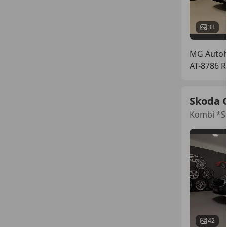
33
MG Auto
AT-8786 
Skoda 
Kombi *S
42