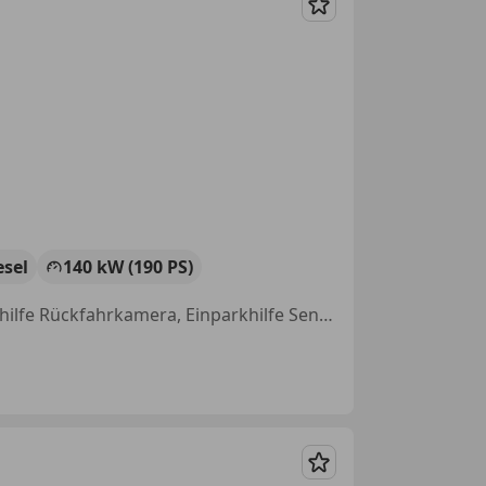
Merken
esel
140 kW (190 PS)
Schiebetür, Allrad, 3-Zonen-Klimaautomatik, Isofix, Alufelgen, Einparkhilfe Rückfahrkamera, Einparkhilfe Sensoren hinten, Sportpaket
Merken