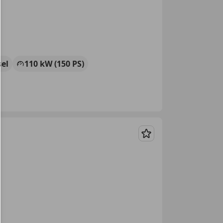
sel
110 kW (150 PS)
Merken