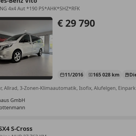
es-Benz Vito
ANG 4x4 Aut *190 PS*AHK*SHZ*RFK
€ 29 790
11/2016
165 028 km
Di
haus GmbH
Rottenmann
SX4 S-Cross