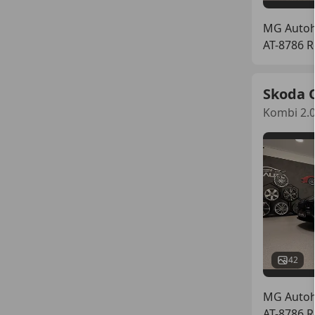
MG Auto
AT-8786 
Skoda 
Kombi 2.
42
MG Auto
AT-8786 