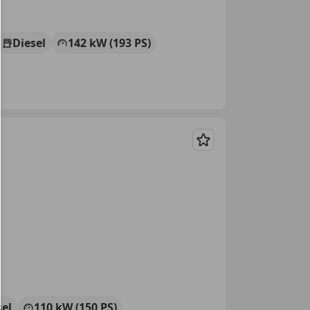
Diesel
142 kW (193 PS)
Merken
sel
110 kW (150 PS)