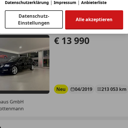
|
|
Datenschutzerklärung
Impressum
Anbieterliste
Datenschutz-
Octavia
Alle akzeptieren
Einstellungen
yle Limited TDI 4x4 *RFK*ACC*AHK*TOP PREIS
€ 13 990
Neu
04/2019
213 053 km
haus GmbH
Rottenmann