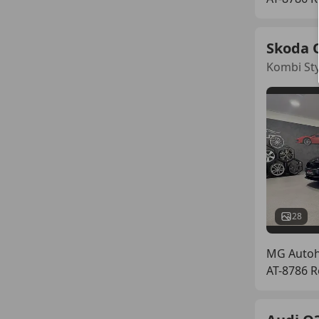
Skoda 
Kombi St
28
MG Auto
AT-8786 