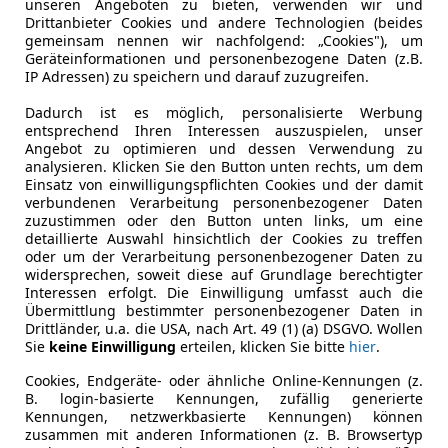
unseren Angeboten zu bieten, verwenden wir und
Drittanbieter Cookies und andere Technologien (beides
gemeinsam nennen wir nachfolgend: „Cookies"), um
Geräteinformationen und personenbezogene Daten (z.B.
IP Adressen) zu speichern und darauf zuzugreifen.
Dadurch ist es möglich, personalisierte Werbung
entsprechend Ihren Interessen auszuspielen, unser
Angebot zu optimieren und dessen Verwendung zu
07/2014
192 821 km
Di
analysieren. Klicken Sie den Button unten rechts, um dem
Einsatz von einwilligungspflichten Cookies und der damit
verbundenen Verarbeitung personenbezogener Daten
zuzustimmen oder den Button unten links, um eine
haus GmbH
detaillierte Auswahl hinsichtlich der Cookies zu treffen
oder um der Verarbeitung personenbezogener Daten zu
Rottenmann
widersprechen, soweit diese auf Grundlage berechtigter
Interessen erfolgt. Die Einwilligung umfasst auch die
Übermittlung bestimmter personenbezogener Daten in
agen Caddy
Drittländer, u.a. die USA, nach Art. 49 (1) (a) DSGVO. Wollen
Sie
keine Einwilligung
erteilen, klicken Sie bitte
hier
.
xi Comfortline 2.0 TDI 4MOTION *DSG *SH...
Cookies, Endgeräte- oder ähnliche Online-Kennungen (z.
€ 29 990
B. login-basierte Kennungen, zufällig generierte
Kennungen, netzwerkbasierte Kennungen) können
zusammen mit anderen Informationen (z. B. Browsertyp