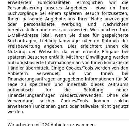
erweiterten Funktionalitäten ermöglichen wir die
Personalisierung unseres Angebotes - etwa, um Ihre
haus GmbH
Suchvorgänge bei einem späteren Besuch fortzusetzen,
Ihnen passende Angebote aus Ihrer Nähe anzuzeigen
Rottenmann
oder personalisierte Werbung und Nachrichten
bereitzustellen und diese auszuwerten. Wir speichern Ihre
E-Mail-Adresse lokal, wenn Sie diese für gespeicherte
Octavia
Suchanfragen, Lieblingsfahrzeuge oder im Rahmen der
Preisbewertung angeben. Dies erleichtert Ihnen die
0 TDI 4x4 DSG ***VERKAUFT***
Nutzung der Webseite, da eine erneute Eingabe bei
späteren Besuchen entfällt. Mit Ihrer Einwilligung werden
€ 36 990
nutzungsbasierte Informationen an von Ihnen kontaktierte
Händler übermittelt. Einige Cookies/Tools werden von den
Anbietern verwendet, um von Ihnen bei
Finanzierungsanfragen angegebene Informationen für 30
Tage zu speichern und innerhalb dieses Zeitraums
automatisch für die Befüllung neuer
Finanzierungsanfragen wiederzuverwenden. Ohne die
Verwendung solcher Cookies/Tools können solche
erweiterten Funktionen ganz oder teilweise nicht genutzt
werden.
11/2021
65 561 km
Die
Wir arbeiten mit 224 Anbietern zusammen.
haus GmbH
Rottenmann