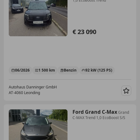
1,0 EcoBoost Trend
€ 23 090
06/2026
1 500 km
Benzin
92 kW (125 PS)
Autohaus Danninger GmbH
AT-4060 Leonding
Merk
Ford Grand C-Max
Grand
C-MAX Trend 1,0 EcoBoost S/S