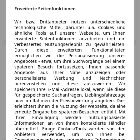
Erweiterte Seitenfunktionen
11/2024
6 800 km
Benzin
55 kW (75 PS)
Wir bzw. Drittanbieter nutzen unterschiedliche
Autohaus Danninger GmbH
technologische Mittel, darunter u.a. Cookies und
AT-4060 Leonding
ähnliche Tools auf unserer Webseite, um Ihnen
Merk
erweiterte Seitenfunktionen anzubieten und ein
verbessertes Nutzungserlebnis zu gewährleisten.
Durch diese erweiterten Funktionalitäten
Ford Capri
Elektro 77kWh
ermöglichen wir die Personalisierung unseres
Extended Range Select
Angebotes - etwa, um Ihre Suchvorgänge bei einem
Vorführwagen
späteren Besuch fortzusetzen, Ihnen passende
€ 39 990
Angebote aus Ihrer Nähe anzuzeigen oder
personalisierte Werbung und Nachrichten
bereitzustellen und diese auszuwerten. Wir
speichern Ihre E-Mail-Adresse lokal, wenn Sie diese
für gespeicherte Suchanfragen, Lieblingsfahrzeuge
oder im Rahmen der Preisbewertung angeben. Dies
erleichtert Ihnen die Nutzung der Webseite, da eine
06/2026
5 000 km
Elektro
210 kW (286 PS)
erneute Eingabe bei späteren Besuchen entfällt. Mit
Ihrer Einwilligung werden nutzungsbasierte
Informationen an von Ihnen kontaktierte Händler
Autohaus Danninger GmbH
übermittelt. Einige Cookies/Tools werden von den
AT-4060 Leonding
Merk
Anbietern verwendet, um von Ihnen bei
Finanzierungsanfragen angegebene Informationen