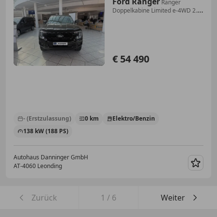
Ford Ranger
Ranger
Doppelkabine Limited e-4WD 2.3
EcoBoost ...
€ 54 490
- (Erstzulassung)
0 km
Elektro/Benzin
138 kW (188 PS)
Autohaus Danninger GmbH
AT-4060 Leonding
Merk
Zurück
1
/
6
Weiter