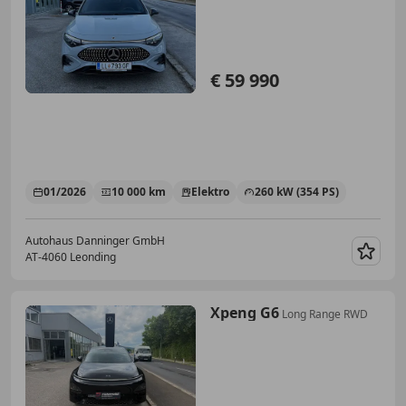
€ 59 990
01/2026
10 000 km
Elektro
260 kW (354 PS)
Autohaus Danninger GmbH
AT-4060 Leonding
Merk
Xpeng G6
Long Range RWD