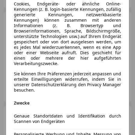
AT-4060 Leonding
Merk
Cookies, Endgeräte- oder ähnliche Online-
Kennungen (z. B. login-basierte Kennungen, zufällig
generierte Kennungen, netzwerkbasierte
BYD Sealion 7
Excellence
Kennungen) können zusammen mit anderen
Österreich Paket 91.5 kWh AWD
Informationen (z. B. Browsertyp und
Browserinformationen, Sprache, Bildschirmgröße,
€ 43 980
unterstützte Technologien usw.) auf Ihrem Endgerät
gespeichert oder von dort ausgelesen werden, um
es jedes Mal wiederzuerkennen, wenn es eine App
oder einer Webseite aufruft. Dies geschieht für
einen oder mehrere der hier aufgeführten
Verarbeitungszwecke.
03/2025
10 550 km
Elektro
390 kW (530 PS)
Sie können Ihre Präferenzen jederzeit anpassen und
erteilte Einwilligungen widerrufen, indem Sie in
unserer Datenschutzerklärung den Privacy Manager
Autohaus Danninger GmbH
besuchen.
AT-4060 Leonding
Merk
Zwecke
Ford Kuga
2,0 TDCi Titanium
Genaue Standortdaten und Identifikation durch
Powershift Aut.
Scannen von Endgeräten
€ 14 990
Personalisierte Werbung und Inhalte, Messung von