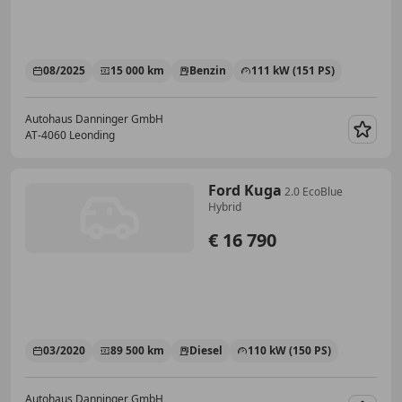
08/2025
15 000 km
Benzin
111 kW (151 PS)
Autohaus Danninger GmbH
AT-4060 Leonding
Merk
Ford Kuga
2.0 EcoBlue
Hybrid
€ 16 790
03/2020
89 500 km
Diesel
110 kW (150 PS)
Autohaus Danninger GmbH