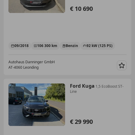
€ 10 690
09/2018
106 300 km
Benzin
92 kW (125 PS)
Autohaus Danninger GmbH
AT-4060 Leonding
Merk
Ford Kuga
1,5 EcoBoost ST-
Line
€ 29 990