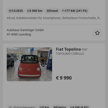
12/2025
5 000 km
Diesel
177 kW (241 PS)
Allrad, Induktionsladen für Smartphones, Beheizbare Frontscheibe, Reifendruckkontrollsystem, Soundsystem, ABS, Regensensor, Alarmanlage
Autohaus Danninger GmbH
AT-4060 Leonding
Merk
Fiat Topolino
FIAT
TOPOLINO CORALLO
€ 9 990
- (Erstzulassung)
0 km
Elektro
6 kW (8 PS)