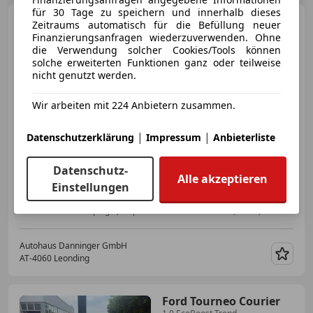
für 30 Tage zu speichern und innerhalb dieses
MG MG3
1,5 Hybrid+ Comfort
Zeitraums automatisch für die Befüllung neuer
Aut.
Finanzierungsanfragen wiederzuverwenden. Ohne
die Verwendung solcher Cookies/Tools können
solche erweiterten Funktionen ganz oder teilweise
nicht genutzt werden.
€ 17 490
Wir arbeiten mit 224 Anbietern zusammen.
|
|
Datenschutzerklärung
Impressum
Anbieterliste
Datenschutz-
Alle akzeptieren
Einstellungen
12/2024
5 000 km
Elektro/Benzin
75 kW (102 PS)
Elektrische Seitenspiegel, Einparkhilfe Rückfahrkamera, Isofix, Multifunktionslenkrad, Einparkhilfe Sensoren hinten, Servolenkung, Alarmanlage, Zentralverriegelung
Autohaus Danninger GmbH
AT-4060 Leonding
Merk
Ford Tourneo Courier