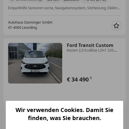
Einparkhilfe Sensoren vorne, Navigationssystem, Sitzheizung, Elektrische Fensterheber, Alufelgen, Standheizung, Getönte Scheiben, Fahrerairbag
Autohaus Danninger GmbH
AT-4060 Leonding
Merk
Ford Transit Custom
Kasten 2,0 EcoBlue L2H1 320
Trend
€ 34 490
1
Wir verwenden Cookies. Damit Sie
01/2024
30 000 km
Diesel
100 kW (136 PS)
finden, was Sie brauchen.
Beifahrerairbag, Regensensor, LED-Scheinwerfer, Reifendruckkontrollsystem, ABS