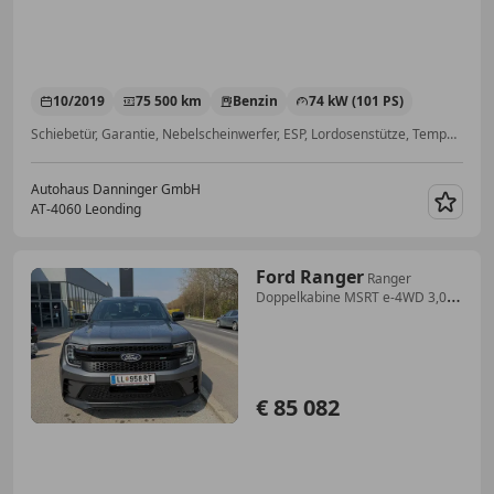
10/2019
75 500 km
Benzin
74 kW (101 PS)
Schiebetür, Garantie, Nebelscheinwerfer, ESP, Lordosenstütze, Tempomat, Klimaanlage, Notbremsassistent
Autohaus Danninger GmbH
AT-4060 Leonding
Merk
Ford Ranger
Ranger
Doppelkabine MSRT e-4WD 3,0
EcoBlue Aut.
€ 85 082