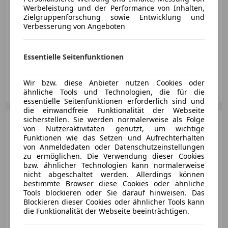
Werbeleistung und der Performance von Inhalten,
Zielgruppenforschung sowie Entwicklung und
Verbesserung von Angeboten
08/2019
92 200 km
Diesel
88 kW (120 PS)
Essentielle Seitenfunktionen
Autohaus Danninger GmbH
Wir bzw. diese Anbieter nutzen Cookies oder
AT-4060 Leonding
Merk
ähnliche Tools und Technologien, die für die
essentielle Seitenfunktionen erforderlich sind und
die einwandfreie Funktionalität der Webseite
sicherstellen. Sie werden normalerweise als Folge
Opel Corsa
1,2 Euro 6.4
von Nutzeraktivitäten genutzt, um wichtige
Funktionen wie das Setzen und Aufrechterhalten
von Anmeldedaten oder Datenschutzeinstellungen
zu ermöglichen. Die Verwendung dieser Cookies
bzw. ähnlicher Technologien kann normalerweise
nicht abgeschaltet werden. Allerdings können
€ 14 890
bestimmte Browser diese Cookies oder ähnliche
Tools blockieren oder Sie darauf hinweisen. Das
Blockieren dieser Cookies oder ähnlicher Tools kann
die Funktionalität der Webseite beeinträchtigen.