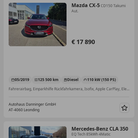
Mazda CX-5
CD150 Takumi
Aut.
€ 17 890
05/2019
125 500 km
Diesel
110 kW (150 PS)
Fahrerairbag, Einparkhilfe Rückfahrkamera, Isofix, Apple CarPlay, Elektrische Fensterheber, Lordosenstütze, Beheizbares Lenkrad, Head-up display
Autohaus Danninger GmbH
AT-4060 Leonding
Merk
Mercedes-Benz CLA 350
EQ Tech 85kWh 4Matic