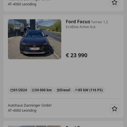
AT-4060 Leonding
Merk
Ford Focus
Turnier 1,5
EcoBlue Active Aut.
€ 23 990
01/2024
34 000 km
Diesel
85 kW (116 PS)
Autohaus Danninger GmbH
AT-4060 Leonding
Merk