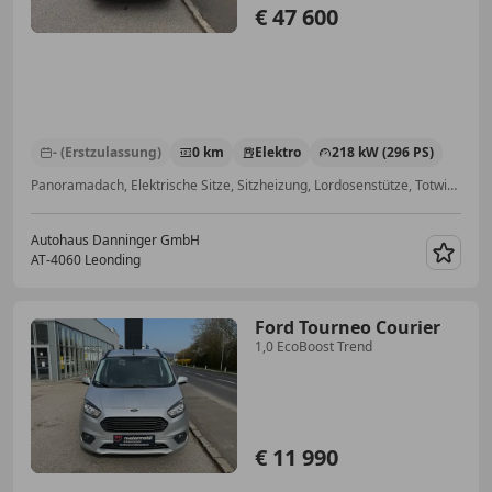
€ 47 600
- (Erstzulassung)
0 km
Elektro
218 kW (296 PS)
Panoramadach, Elektrische Sitze, Sitzheizung, Lordosenstütze, Totwinkel-Assistent, Sitzbelüftung, Fahrerairbag, Massagesitze
Autohaus Danninger GmbH
AT-4060 Leonding
Merk
Ford Tourneo Courier
1,0 EcoBoost Trend
€ 11 990