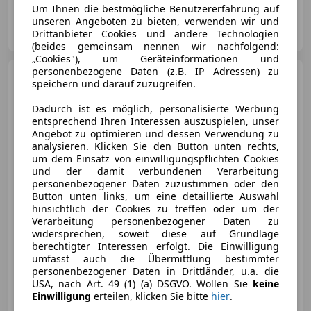
Um Ihnen die bestmögliche Benutzererfahrung auf
unseren Angeboten zu bieten, verwenden wir und
Autohaus Danninger GmbH
Drittanbieter Cookies und andere Technologien
AT-4060 Leonding
Merk
(beides gemeinsam nennen wir nachfolgend:
„Cookies"), um Geräteinformationen und
personenbezogene Daten (z.B. IP Adressen) zu
Ford Tourneo Courier
speichern und darauf zuzugreifen.
1,0 EcoBoost Trend
Dadurch ist es möglich, personalisierte Werbung
entsprechend Ihren Interessen auszuspielen, unser
Angebot zu optimieren und dessen Verwendung zu
analysieren. Klicken Sie den Button unten rechts,
€ 22 990
um dem Einsatz von einwilligungspflichten Cookies
und der damit verbundenen Verarbeitung
personenbezogener Daten zuzustimmen oder den
Button unten links, um eine detaillierte Auswahl
hinsichtlich der Cookies zu treffen oder um der
Verarbeitung personenbezogener Daten zu
widersprechen, soweit diese auf Grundlage
01/2026
5 000 km
Benzin
92 kW (125 PS)
berechtigter Interessen erfolgt. Die Einwilligung
umfasst auch die Übermittlung bestimmter
Schiebetür, Beifahrerairbag, Fernlichtassistent, Reifendruckkontrollsystem
personenbezogener Daten in Drittländer, u.a. die
USA, nach Art. 49 (1) (a) DSGVO. Wollen Sie
keine
Einwilligung
erteilen, klicken Sie bitte
hier
.
Autohaus Danninger GmbH