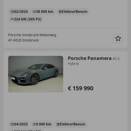
02/2024
38 000 km
Elektro/Benzin
224 kW (305 PS)
Porsche Innsbruck-Mitterweg
AT-6020 Innsbruck
Merk
Porsche Panamera
4S E-
Hybrid
€ 159 990
04/2025
9 000 km
Elektro/Benzin