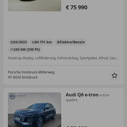
€ 75 990
03/2023
84 751 km
Elektro/Benzin
243 kW (330 PS)
Head-up display, Luftfederung, Fahrerairbag, Sportpaket, Allrad, Spurhalteassistent, Sitzbelüftung, Sitzheizung
Porsche Innsbruck-Mitterweg
AT-6020 Innsbruck
Merk
Audi Q6 e-tron
e-tron
quattro