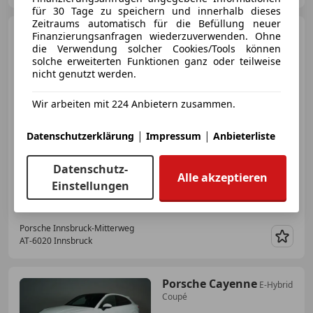
für 30 Tage zu speichern und innerhalb dieses
Zeitraums automatisch für die Befüllung neuer
Porsche 911
Carrera S
Finanzierungsanfragen wiederzuverwenden. Ohne
die Verwendung solcher Cookies/Tools können
solche erweiterten Funktionen ganz oder teilweise
nicht genutzt werden.
€ 209 992
Wir arbeiten mit 224 Anbietern zusammen.
|
|
Datenschutzerklärung
Impressum
Anbieterliste
Datenschutz-
Alle akzeptieren
Einstellungen
09/2025
12 000 km
Benzin
353 kW (480 PS)
Porsche Innsbruck-Mitterweg
AT-6020 Innsbruck
Merk
Porsche Cayenne
E-Hybrid
Coupé