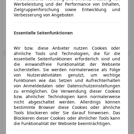
Werbeleistung und der Performance von Inhalten,
Zielgruppenforschung sowie Entwicklung und
Verbesserung von Angeboten
07/2026
3 185 km
Elektro
166 kW (226 PS)
Essentielle Seitenfunktionen
Porsche Innsbruck-Mitterweg
AT-6020 Innsbruck
Merk
Wir bzw. diese Anbieter nutzen Cookies oder
ähnliche Tools und Technologien, die für die
essentielle Seitenfunktionen erforderlich sind und
Audi A5
Limousine TDI
die einwandfreie Funktionalität der Webseite
sicherstellen. Sie werden normalerweise als Folge
von Nutzeraktivitäten genutzt, um wichtige
Funktionen wie das Setzen und Aufrechterhalten
von Anmeldedaten oder Datenschutzeinstellungen
zu ermöglichen. Die Verwendung dieser Cookies
€ 53 990
bzw. ähnlicher Technologien kann normalerweise
nicht abgeschaltet werden. Allerdings können
bestimmte Browser diese Cookies oder ähnliche
Tools blockieren oder Sie darauf hinweisen. Das
Blockieren dieser Cookies oder ähnlicher Tools kann
die Funktionalität der Webseite beeinträchtigen.