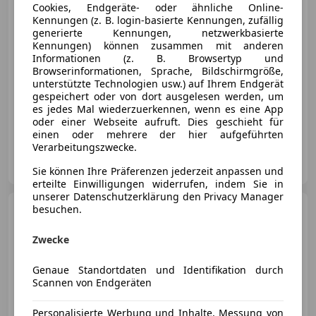
Cookies, Endgeräte- oder ähnliche Online-
€ 87 890
Kennungen (z. B. login-basierte Kennungen, zufällig
generierte Kennungen, netzwerkbasierte
Kennungen) können zusammen mit anderen
Informationen (z. B. Browsertyp und
Browserinformationen, Sprache, Bildschirmgröße,
unterstützte Technologien usw.) auf Ihrem Endgerät
gespeichert oder von dort ausgelesen werden, um
01/2024
25 922 km
Elektro/Benzin
es jedes Mal wiederzuerkennen, wenn es eine App
224 kW (305 PS)
oder einer Webseite aufruft. Dies geschieht für
einen oder mehrere der hier aufgeführten
Verarbeitungszwecke.
Porsche Innsbruck-Mitterweg
AT-6020 Innsbruck
Merk
Sie können Ihre Präferenzen jederzeit anpassen und
erteilte Einwilligungen widerrufen, indem Sie in
unserer Datenschutzerklärung den Privacy Manager
Porsche Cayenne
besuchen.
Zwecke
Genaue Standortdaten und Identifikation durch
€ 129 990
Scannen von Endgeräten
Personalisierte Werbung und Inhalte, Messung von