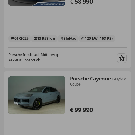
€ 58 990
01/2025
13 958 km
Elektro
120 kW (163 PS)
Porsche Innsbruck-Mitterweg
AT-6020 Innsbruck
Merk
Porsche Cayenne
E-Hybrid
Coupé
€ 99 990