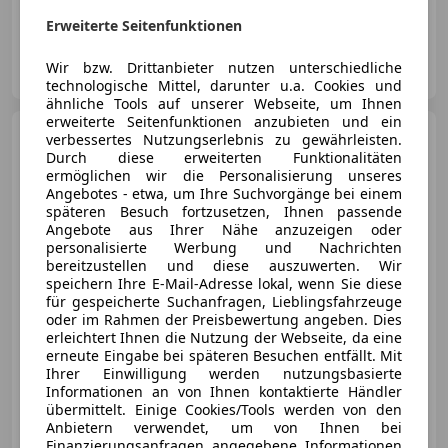
05/2026
15 000 km
Diesel
150 kW (204 PS)
Erweiterte Seitenfunktionen
Porsche Innsbruck-Mitterweg
Wir bzw. Drittanbieter nutzen unterschiedliche
AT-6020 Innsbruck
Merk
technologische Mittel, darunter u.a. Cookies und
ähnliche Tools auf unserer Webseite, um Ihnen
erweiterte Seitenfunktionen anzubieten und ein
Porsche 911
Carrera Coupé I
verbessertes Nutzungserlebnis zu gewährleisten.
(992)
Durch diese erweiterten Funktionalitäten
ermöglichen wir die Personalisierung unseres
Angebotes - etwa, um Ihre Suchvorgänge bei einem
späteren Besuch fortzusetzen, Ihnen passende
Angebote aus Ihrer Nähe anzuzeigen oder
€ 161 990
personalisierte Werbung und Nachrichten
bereitzustellen und diese auszuwerten. Wir
speichern Ihre E-Mail-Adresse lokal, wenn Sie diese
für gespeicherte Suchanfragen, Lieblingsfahrzeuge
oder im Rahmen der Preisbewertung angeben. Dies
erleichtert Ihnen die Nutzung der Webseite, da eine
erneute Eingabe bei späteren Besuchen entfällt. Mit
04/2024
12 500 km
Benzin
283 kW (385 PS)
Ihrer Einwilligung werden nutzungsbasierte
Informationen an von Ihnen kontaktierte Händler
übermittelt. Einige Cookies/Tools werden von den
Porsche Innsbruck-Mitterweg
Anbietern verwendet, um von Ihnen bei
AT-6020 Innsbruck
Merk
Finanzierungsanfragen angegebene Informationen