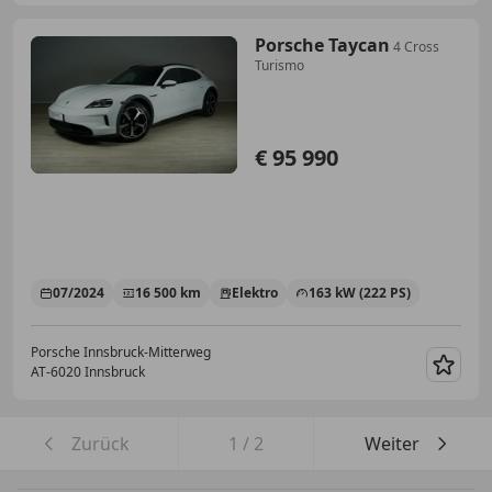
Porsche Taycan
4 Cross
Turismo
€ 95 990
07/2024
16 500 km
Elektro
163 kW (222 PS)
Porsche Innsbruck-Mitterweg
AT-6020 Innsbruck
Merk
Zurück
1
/
2
Weiter