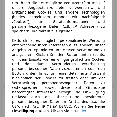
Porsche Macan
4
Um Ihnen die bestmögliche Benutzererfahrung auf
unseren Angeboten zu bieten, verwenden wir und
Drittanbieter Cookies und andere Technologien
(beides gemeinsam nennen wir nachfolgend:
„Cookies"), um Geräteinformationen und
€ 86 990
personenbezogene Daten (z.B. IP Adressen) zu
speichern und darauf zuzugreifen.
Dadurch ist es möglich, personalisierte Werbung
entsprechend Ihren Interessen auszuspielen, unser
Angebot zu optimieren und dessen Verwendung zu
analysieren. Klicken Sie den Button unten rechts,
um dem Einsatz von einwilligungspflichten Cookies
04/2025
9 732 km
Elektro
285 kW (387 PS)
und der damit verbundenen Verarbeitung
personenbezogener Daten zuzustimmen oder den
Button unten links, um eine detaillierte Auswahl
Porsche Innsbruck-Mitterweg
hinsichtlich der Cookies zu treffen oder um der
AT-6020 Innsbruck
Merk
Verarbeitung personenbezogener Daten zu
widersprechen, soweit diese auf Grundlage
berechtigter Interessen erfolgt. Die Einwilligung
Porsche Cayenne
E-Hybrid
umfasst auch die Übermittlung bestimmter
personenbezogener Daten in Drittländer, u.a. die
USA, nach Art. 49 (1) (a) DSGVO. Wollen Sie
keine
Einwilligung
erteilen, klicken Sie bitte
hier
.