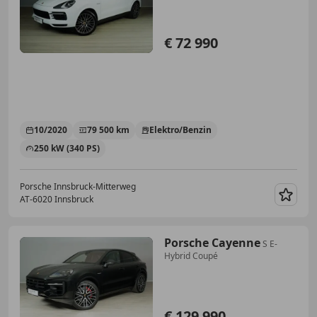
€ 72 990
10/2020
79 500 km
Elektro/Benzin
250 kW (340 PS)
Porsche Innsbruck-Mitterweg
AT-6020 Innsbruck
Merk
Porsche Cayenne
S E-
Hybrid Coupé
€ 129 990