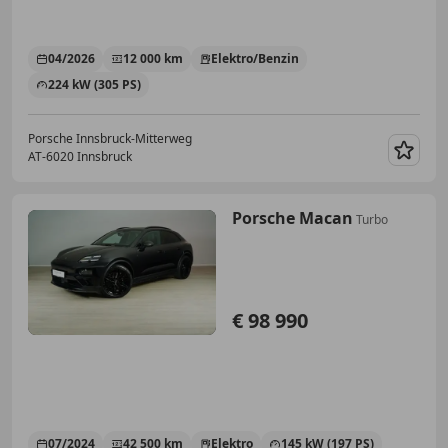
04/2026
12 000 km
Elektro/Benzin
224 kW (305 PS)
Porsche Innsbruck-Mitterweg
AT-6020 Innsbruck
Merk
Porsche Macan
Turbo
€ 98 990
07/2024
42 500 km
Elektro
145 kW (197 PS)