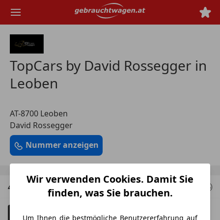
Zum
Hauptinhalt
springen
TopCars by David Rossegger in
Leoben
AT-8700 Leoben
David Rossegger
Nummer anzeigen
Wir verwenden Cookies. Damit Sie
4 Angebote
für deine Suche
finden, was Sie brauchen.
Filter
Unfallfahrzeuge anzeigen
3
Um Ihnen die bestmögliche Benutzererfahrung auf