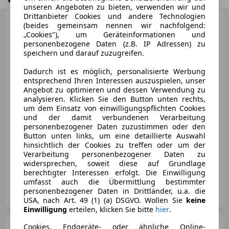
unseren Angeboten zu bieten, verwenden wir und
Drittanbieter Cookies und andere Technologien
Nissan Micra
N-Way
(beides gemeinsam nennen wir nachfolgend:
„Cookies"), um Geräteinformationen und
personenbezogene Daten (z.B. IP Adressen) zu
speichern und darauf zuzugreifen.
Dadurch ist es möglich, personalisierte Werbung
€ 11 499
entsprechend Ihren Interessen auszuspielen, unser
Angebot zu optimieren und dessen Verwendung zu
analysieren. Klicken Sie den Button unten rechts,
um dem Einsatz von einwilligungspflichten Cookies
und der damit verbundenen Verarbeitung
personenbezogener Daten zuzustimmen oder den
Button unten links, um eine detaillierte Auswahl
12/2020
63 025 km
Benzin
74 kW (101 PS)
hinsichtlich der Cookies zu treffen oder um der
Verarbeitung personenbezogener Daten zu
Sitzheizung, Einparkhilfe Rückfahrkamera, Regensensor, ABS, Apple CarPlay, Sommerreifen, Fahrerairbag, USB
widersprechen, soweit diese auf Grundlage
berechtigter Interessen erfolgt. Die Einwilligung
umfasst auch die Übermittlung bestimmter
TopCars by David Rossegger
personenbezogener Daten in Drittländer, u.a. die
AT-8700 Leoben
Merk
USA, nach Art. 49 (1) (a) DSGVO. Wollen Sie
keine
Einwilligung
erteilen, klicken Sie bitte
hier
.
Audi A6
Cookies, Endgeräte- oder ähnliche Online-
3.0 TDI clean diesel