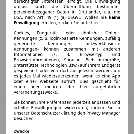
berechtigter Interessen erfolgt. Die Einwilligung
Spyder RS
umfasst auch die Übermittlung bestimmter
personenbezogener Daten in Drittländer, u.a. die
USA, nach Art. 49 (1) (a) DSGVO. Wollen Sie
keine
Einwilligung
erteilen, klicken Sie bitte
hier
.
€ 239 800
Cookies, Endgeräte- oder ähnliche Online-
Kennungen (z. B. login-basierte Kennungen, zufällig
generierte Kennungen, netzwerkbasierte
Kennungen) können zusammen mit anderen
Informationen (z. B. Browsertyp und
Browserinformationen, Sprache, Bildschirmgröße,
unterstützte Technologien usw.) auf Ihrem Endgerät
gespeichert oder von dort ausgelesen werden, um
03/2024
37 km
Benzin
368 kW (500 PS)
es jedes Mal wiederzuerkennen, wenn es eine App
oder einer Webseite aufruft. Dies geschieht für
einen oder mehrere der hier aufgeführten
Schwarz Automobile e.U.
Verarbeitungszwecke.
AT-5020 Salzburg
Merk
Sie können Ihre Präferenzen jederzeit anpassen und
erteilte Einwilligungen widerrufen, indem Sie in
Porsche 992
911 Turbo S
unserer Datenschutzerklärung den Privacy Manager
Cabrio
besuchen.
Zwecke