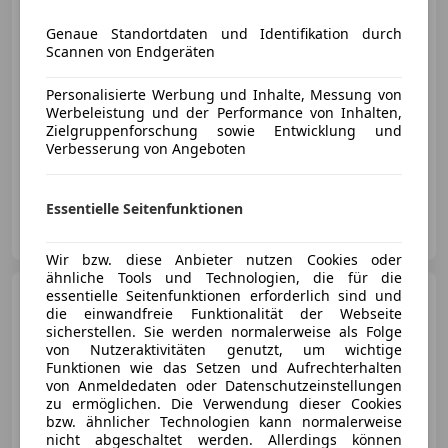
Genaue Standortdaten und Identifikation durch
€ 299 700
Scannen von Endgeräten
Personalisierte Werbung und Inhalte, Messung von
Werbeleistung und der Performance von Inhalten,
Zielgruppenforschung sowie Entwicklung und
Verbesserung von Angeboten
03/2024
4 200 km
Benzin
478 kW (650 PS)
Essentielle Seitenfunktionen
Schwarz Automobile e.U.
AT-5020 Salzburg
Merk
Wir bzw. diese Anbieter nutzen Cookies oder
ähnliche Tools und Technologien, die für die
Porsche 911
essentielle Seitenfunktionen erforderlich sind und
911 Turbo
die einwandfreie Funktionalität der Webseite
sicherstellen. Sie werden normalerweise als Folge
von Nutzeraktivitäten genutzt, um wichtige
Funktionen wie das Setzen und Aufrechterhalten
von Anmeldedaten oder Datenschutzeinstellungen
zu ermöglichen. Die Verwendung dieser Cookies
€ 137 800
bzw. ähnlicher Technologien kann normalerweise
nicht abgeschaltet werden. Allerdings können