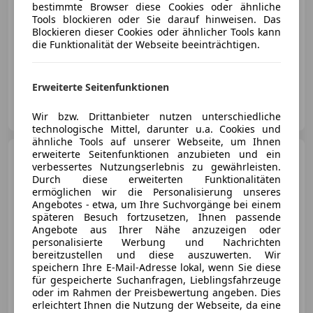
bestimmte Browser diese Cookies oder ähnliche
Tools blockieren oder Sie darauf hinweisen. Das
Blockieren dieser Cookies oder ähnlicher Tools kann
die Funktionalität der Webseite beeinträchtigen.
07/1979
123 600 km
Benzin
221 kW (300 PS)
Erweiterte Seitenfunktionen
Schwarz Automobile e.U.
AT-5020 Salzburg
Merk
Wir bzw. Drittanbieter nutzen unterschiedliche
technologische Mittel, darunter u.a. Cookies und
ähnliche Tools auf unserer Webseite, um Ihnen
erweiterte Seitenfunktionen anzubieten und ein
Porsche 911
911 E 2,2
verbessertes Nutzungserlebnis zu gewährleisten.
Durch diese erweiterten Funktionalitäten
ermöglichen wir die Personalisierung unseres
Angebotes - etwa, um Ihre Suchvorgänge bei einem
späteren Besuch fortzusetzen, Ihnen passende
Angebote aus Ihrer Nähe anzuzeigen oder
€ 109 600
personalisierte Werbung und Nachrichten
bereitzustellen und diese auszuwerten. Wir
speichern Ihre E-Mail-Adresse lokal, wenn Sie diese
für gespeicherte Suchanfragen, Lieblingsfahrzeuge
oder im Rahmen der Preisbewertung angeben. Dies
erleichtert Ihnen die Nutzung der Webseite, da eine