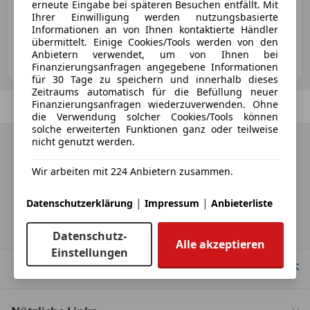
erneute Eingabe bei späteren Besuchen entfällt. Mit
03/1970
123 600 km
Benzin
114 kW (155 PS)
Ihrer Einwilligung werden nutzungsbasierte
Informationen an von Ihnen kontaktierte Händler
übermittelt. Einige Cookies/Tools werden von den
Schwarz Automobile e.U.
Anbietern verwendet, um von Ihnen bei
AT-5020 Salzburg
Merk
Finanzierungsanfragen angegebene Informationen
für 30 Tage zu speichern und innerhalb dieses
Zeitraums automatisch für die Befüllung neuer
Finanzierungsanfragen wiederzuverwenden. Ohne
Zurück
1
/
1
Weiter
die Verwendung solcher Cookies/Tools können
solche erweiterten Funktionen ganz oder teilweise
nicht genutzt werden.
MwSt. ausweisbar
Herstellerangabe für Neufahrzeuge. Je nach Kilometerstand,
Wir arbeiten mit 224 Anbietern zusammen.
Fahrverhalten, Batteriealter und Ladeverhalten kann die elektrische
Reichweite bei Gebrauchtwagen deutlich abweichen.
|
|
Datenschutzerklärung
Impressum
Anbieterliste
Startseite
Datenschutz-
Alle akzeptieren
Einstellungen
Nach Oben