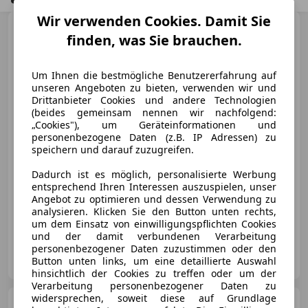
Wir verwenden Cookies. Damit Sie
Porsche 911
911 Carrera 3,2
finden, was Sie brauchen.
Speedster
Um Ihnen die bestmögliche Benutzererfahrung auf
unseren Angeboten zu bieten, verwenden wir und
Drittanbieter Cookies und andere Technologien
€ 191 600
(beides gemeinsam nennen wir nachfolgend:
„Cookies"), um Geräteinformationen und
personenbezogene Daten (z.B. IP Adressen) zu
speichern und darauf zuzugreifen.
Dadurch ist es möglich, personalisierte Werbung
entsprechend Ihren Interessen auszuspielen, unser
06/1989
40 100 km
Benzin
159 kW (216 PS)
Angebot zu optimieren und dessen Verwendung zu
analysieren. Klicken Sie den Button unten rechts,
Elegante Farbkombination
um dem Einsatz von einwilligungspflichten Cookies
und der damit verbundenen Verarbeitung
personenbezogener Daten zuzustimmen oder den
Schwarz Automobile e.U.
Button unten links, um eine detaillierte Auswahl
AT-5020 Salzburg
Merk
hinsichtlich der Cookies zu treffen oder um der
Verarbeitung personenbezogener Daten zu
widersprechen, soweit diese auf Grundlage
Porsche 718 Spyder