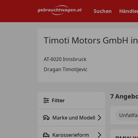
Zum
Hauptinhalt
Suchen
Händle
springen
Timoti Motors GmbH in
AT-6020 Innsbruck
Dragan Timotijevic
7 Angeb
Filter
Unfallf
Marke und Modell
Karosserieform