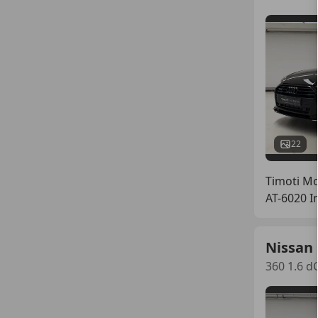
22
Timoti M
AT-6020 I
Nissan
360 1.6 d