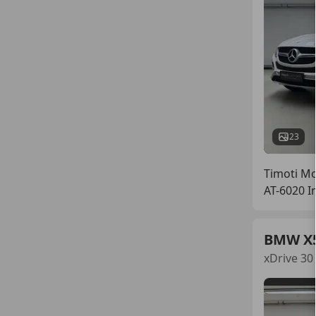
23
Timoti M
AT-6020 I
BMW X
xDrive 30