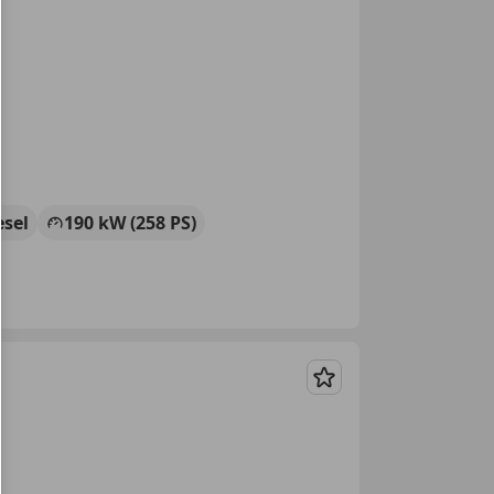
esel
190 kW (258 PS)
Merken