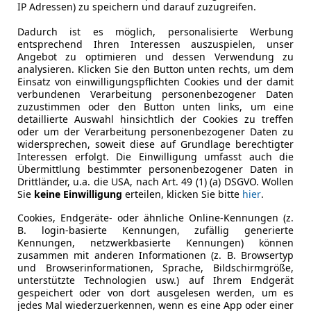
IP Adressen) zu speichern und darauf zuzugreifen.
iza
Dadurch ist es möglich, personalisierte Werbung
 – 70 kW FR | DAB | Sport-Komfortsitz...
entsprechend Ihren Interessen auszuspielen, unser
Angebot zu optimieren und dessen Verwendung zu
€ 13 290
analysieren. Klicken Sie den Button unten rechts, um dem
€ 13 990,-
Einsatz von einwilligungspflichten Cookies und der damit
verbundenen Verarbeitung personenbezogener Daten
zuzustimmen oder den Button unten links, um eine
detaillierte Auswahl hinsichtlich der Cookies zu treffen
oder um der Verarbeitung personenbezogener Daten zu
widersprechen, soweit diese auf Grundlage berechtigter
Interessen erfolgt. Die Einwilligung umfasst auch die
Übermittlung bestimmter personenbezogener Daten in
Drittländer, u.a. die USA, nach Art. 49 (1) (a) DSGVO. Wollen
Reduziert
11/2021
121
Sie
keine Einwilligung
erteilen, klicken Sie bitte
hier
.
Cookies, Endgeräte- oder ähnliche Online-Kennungen (z.
otors GmbH
B. login-basierte Kennungen, zufällig generierte
nnsbruck
Kennungen, netzwerkbasierte Kennungen) können
zusammen mit anderen Informationen (z. B. Browsertyp
und Browserinformationen, Sprache, Bildschirmgröße,
unterstützte Technologien usw.) auf Ihrem Endgerät
6
gespeichert oder von dort ausgelesen werden, um es
jedes Mal wiederzuerkennen, wenn es eine App oder einer
 quattro sport