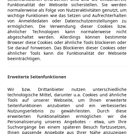
Funktionalität der Webseite sicherstellen. Sie werden
normalerweise als Folge von Nutzeraktivitäten genutzt, um
wichtige Funktionen wie das Setzen und Aufrechterhalten
von Anmeldedaten oder Datenschutzeinstellungen zu
ermöglichen. Die Verwendung dieser Cookies bzw.
ähnlicher Technologien kann normalerweise nicht
abgeschaltet werden. Allerdings können bestimmte
Browser diese Cookies oder ähnliche Tools blockieren oder
11/2015
102 450 km
Di
Sie darauf hinweisen. Das Blockieren dieser Cookies oder
ähnlicher Tools kann die Funktionalität der Webseite
otors GmbH
beeinträchtigen.
nnsbruck
Erweiterte Seitenfunktionen
es-Benz Sonstige
Wir bzw. Drittanbieter nutzen unterschiedliche
e GLE-Coupe 350 d 4Matic
technologische Mittel, darunter u.a. Cookies und ähnliche
Tools auf unserer Webseite, um Ihnen erweiterte
€ 28 990
Seitenfunktionen anzubieten und ein verbessertes
Nutzungserlebnis zu gewährleisten. Durch diese
erweiterten Funktionalitäten ermöglichen wir die
Personalisierung unseres Angebotes - etwa, um Ihre
Suchvorgänge bei einem späteren Besuch fortzusetzen,
Ihnen passende Angebote aus Ihrer Nähe anzuzeigen