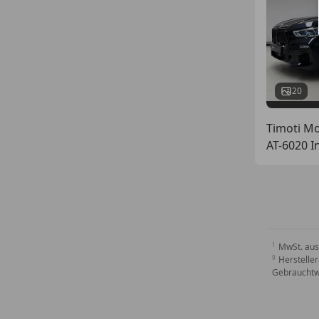
20
Timoti M
AT-6020 I
MwSt. aus
Hersteller
Gebrauchtw