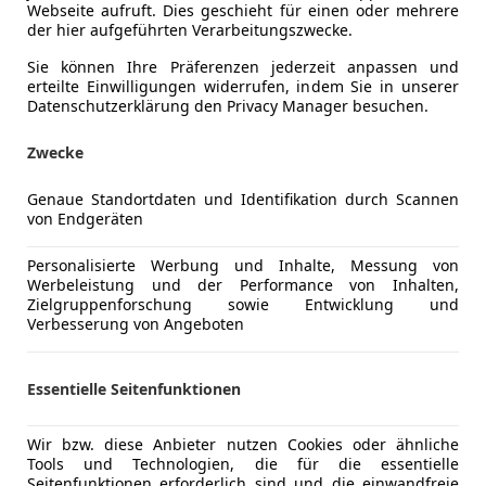
Webseite aufruft. Dies geschieht für einen oder mehrere
der hier aufgeführten Verarbeitungszwecke.
€ 38 990
Sie können Ihre Präferenzen jederzeit anpassen und
erteilte Einwilligungen widerrufen, indem Sie in unserer
Datenschutzerklärung den Privacy Manager besuchen.
Zwecke
Genaue Standortdaten und Identifikation durch Scannen
von Endgeräten
04/2021
85 000 km
Ele
Personalisierte Werbung und Inhalte, Messung von
otors GmbH
Werbeleistung und der Performance von Inhalten,
nnsbruck
Zielgruppenforschung sowie Entwicklung und
Verbesserung von Angeboten
 Qashqai
Essentielle Seitenfunktionen
Ci Automatik – 131 PS 360° Kamera | Pa...
Wir bzw. diese Anbieter nutzen Cookies oder ähnliche
€ 12 490
Tools und Technologien, die für die essentielle
Seitenfunktionen erforderlich sind und die einwandfreie