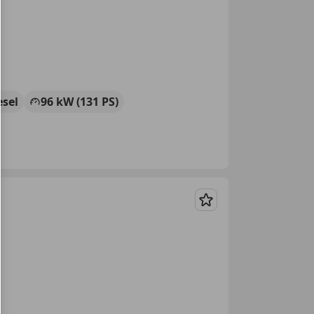
esel
96 kW (131 PS)
Merken