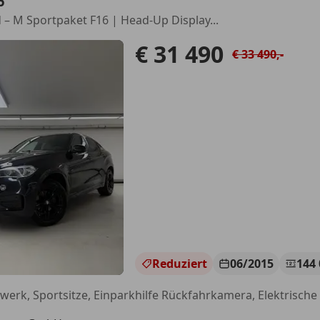
6
 – M Sportpaket F16 | Head-Up Display...
€ 31 490
€ 33 490,-
Reduziert
06/2015
144