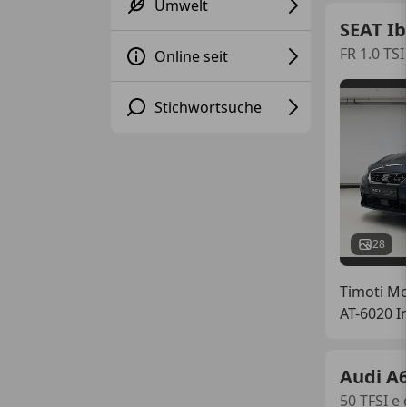
Umwelt
SEAT Ib
FR 1.0 TSI
Online seit
Stichwortsuche
28
Timoti M
AT-6020 I
Audi A
50 TFSI e