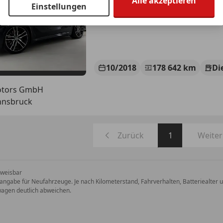
Alle akzeptieren
Einstellungen
10/2018
178 642 km
Di
otors GmbH
nnsbruck
Zurück
1
Weiter
weisbar
angabe für Neufahrzeuge. Je nach Kilometerstand, Fahrverhalten, Batteriealter u
agen deutlich abweichen.