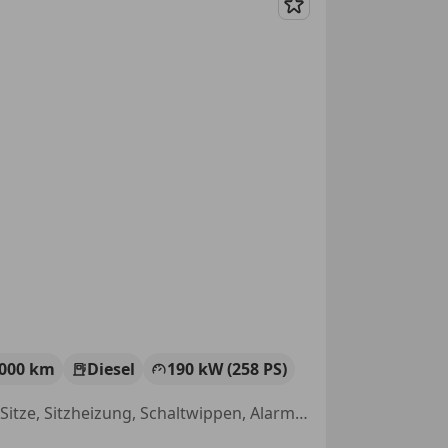
Merken
 000 km
Diesel
190 kW (258 PS)
Sportfahrwerk, Sportsitze, Einparkhilfe Rückfahrkamera, Elektrische Sitze, Sitzheizung, Schaltwippen, Alarmanlage, Getönte Scheiben