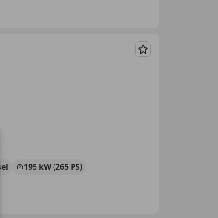
Merken
sel
195 kW (265 PS)