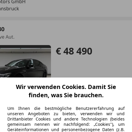
otors GmbH
nnsbruck
30
ve Aut.
€ 48 490
Wir verwenden Cookies. Damit Sie
finden, was Sie brauchen.
02/2019
87 587 km
Die
Um Ihnen die bestmögliche Benutzererfahrung auf
unseren Angeboten zu bieten, verwenden wir und
otors GmbH
Drittanbieter Cookies und andere Technologien (beides
nnsbruck
gemeinsam nennen wir nachfolgend: „Cookies"), um
Geräteinformationen und personenbezogene Daten (z.B.