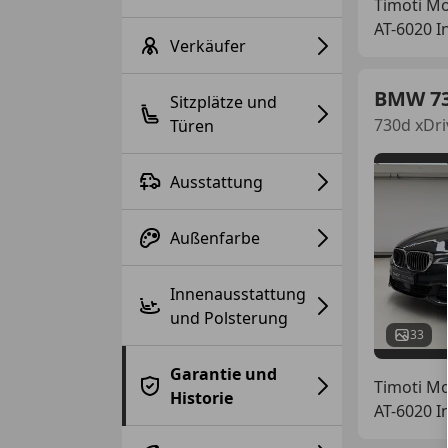
Timoti M
AT-6020 I
Verkäufer
BMW 7
Sitzplätze und
730d xDri
Türen
Ausstattung
Außenfarbe
Innenausstattung
und Polsterung
33
Garantie und
Timoti M
Historie
AT-6020 I