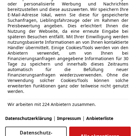
oder personalisierte Werbung und Nachrichten
bereitzustellen und diese auszuwerten. Wir speichern Ihre
E-Mail-Adresse lokal, wenn Sie diese für gespeicherte
Suchanfragen, Lieblingsfahrzeuge oder im Rahmen der
Preisbewertung angeben. Dies erleichtert Ihnen die
Nutzung der Webseite, da eine erneute Eingabe bei
späteren Besuchen entfällt. Mit Ihrer Einwilligung werden
nutzungsbasierte Informationen an von Ihnen kontaktierte
Händler übermittelt. Einige Cookies/Tools werden von den
Anbietern verwendet, um von Ihnen bei
Finanzierungsanfragen angegebene Informationen für 30
03/2017
200 000 km
Di
Tage zu speichern und innerhalb dieses Zeitraums
automatisch für die Befüllung neuer
otors GmbH
Finanzierungsanfragen wiederzuverwenden. Ohne die
Verwendung solcher Cookies/Tools können solche
nnsbruck
erweiterten Funktionen ganz oder teilweise nicht genutzt
werden.
5
Wir arbeiten mit 224 Anbietern zusammen.
 d M Sport
|
|
Datenschutzerklärung
Impressum
Anbieterliste
€ 49 990
1
Datenschutz-