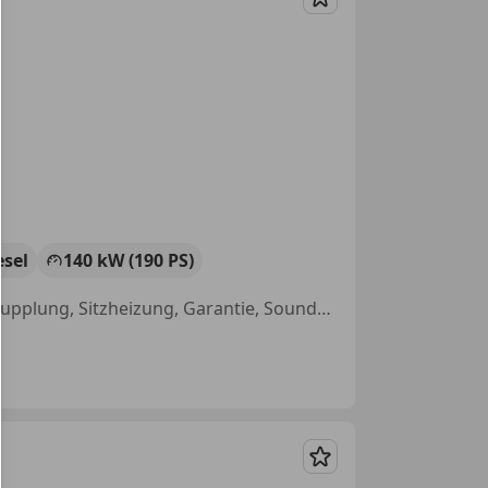
Merken
esel
140 kW (190 PS)
Fahrerairbag, Allrad, Sportfahrwerk, Abstandstempomat, Anhängerkupplung, Sitzheizung, Garantie, Soundsystem
Merken