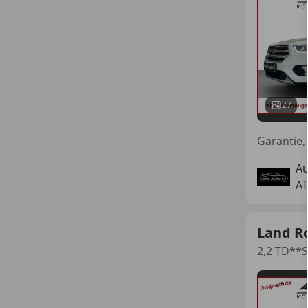
27
A
AT
Land R
2,2 TD**