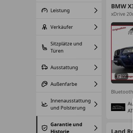
BMW X
Leistung
xDrive 2
Verkäufer
Sitzplätze und
Türen
Ausstattung
22
Außenfarbe
Bluetooth,
Innenausstattung
A
und Polsterung
AT
Garantie und
Land R
Historie