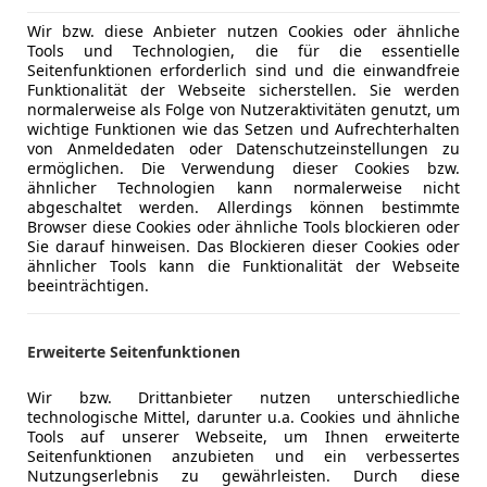
€ 9 999
Wir bzw. diese Anbieter nutzen Cookies oder ähnliche
Tools und Technologien, die für die essentielle
Seitenfunktionen erforderlich sind und die einwandfreie
Funktionalität der Webseite sicherstellen. Sie werden
normalerweise als Folge von Nutzeraktivitäten genutzt, um
wichtige Funktionen wie das Setzen und Aufrechterhalten
von Anmeldedaten oder Datenschutzeinstellungen zu
ermöglichen. Die Verwendung dieser Cookies bzw.
ähnlicher Technologien kann normalerweise nicht
06/2016
119 000 km
Di
abgeschaltet werden. Allerdings können bestimmte
Browser diese Cookies oder ähnliche Tools blockieren oder
Sie darauf hinweisen. Das Blockieren dieser Cookies oder
ähnlicher Tools kann die Funktionalität der Webseite
beeinträchtigen.
utopark23 GmbH
-2331 Vösendorf
Erweiterte Seitenfunktionen
uga
Wir bzw. Drittanbieter nutzen unterschiedliche
technologische Mittel, darunter u.a. Cookies und ähnliche
anium Aut.*KAMERA*NAVI*LEDER*MOD2018
Tools auf unserer Webseite, um Ihnen erweiterte
Seitenfunktionen anzubieten und ein verbessertes
€ 14 999
Nutzungserlebnis zu gewährleisten. Durch diese