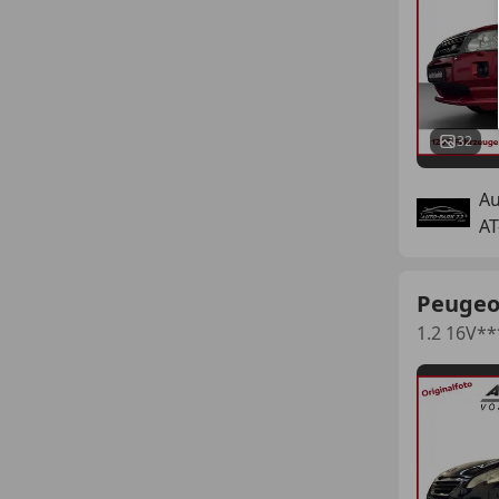
32
A
AT
Peugeo
1.2 16V*