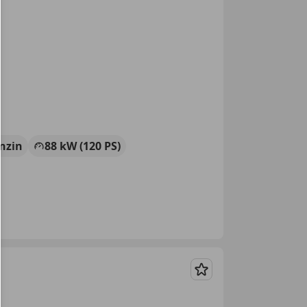
nzin
88 kW (120 PS)
Merken