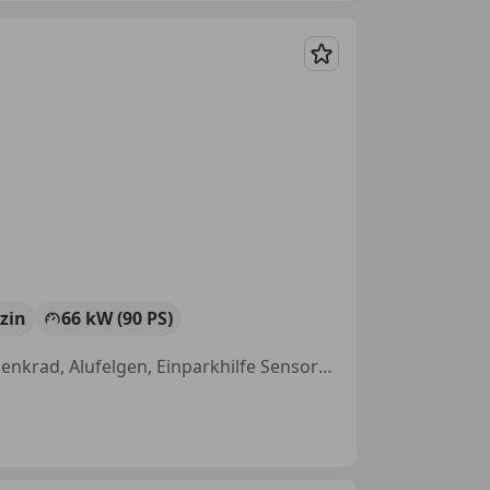
Merken
zin
66 kW (90 PS)
Garantie, Scheckheftgepflegt, Nichtraucherfahrzeug, Multifunktionslenkrad, Alufelgen, Einparkhilfe Sensoren hinten, Klimaanlage, Dachreling