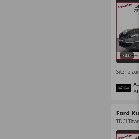
27
A
AT
Ford K
TDCi Tit