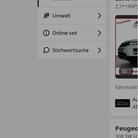
2.2*190
Umwelt
Online seit
Stichwortsuche
22
A
AT
Peugeo
308 SW 