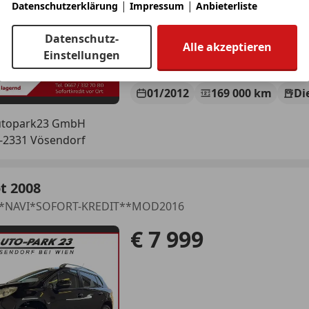
|
|
Datenschutzerklärung
Impressum
Anbieterliste
Datenschutz-
Alle akzeptieren
Einstellungen
01/2012
169 000 km
Di
utopark23 GmbH
-2331 Vösendorf
t 2008
**NAVI*SOFORT-KREDIT**MOD2016
€ 7 999