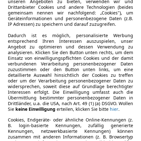
unseren Angeboten zu bieten, verwenden wir und
PS**LEDER*PANORAMA*MOD2016
Drittanbieter Cookies und andere Technologien (beides
gemeinsam nennen wir nachfolgend: „Cookies"), um
€ 14 999
Geräteinformationen und personenbezogene Daten (z.B.
IP Adressen) zu speichern und darauf zuzugreifen.
Dadurch ist es möglich, personalisierte Werbung
entsprechend Ihren Interessen auszuspielen, unser
Angebot zu optimieren und dessen Verwendung zu
analysieren. Klicken Sie den Button unten rechts, um dem
Einsatz von einwilligungspflichten Cookies und der damit
verbundenen Verarbeitung personenbezogener Daten
zuzustimmen oder den Button unten links, um eine
03/2015
112 000 km
Di
detaillierte Auswahl hinsichtlich der Cookies zu treffen
oder um der Verarbeitung personenbezogener Daten zu
widersprechen, soweit diese auf Grundlage berechtigter
Interessen erfolgt. Die Einwilligung umfasst auch die
Übermittlung bestimmter personenbezogener Daten in
utopark23 GmbH
Drittländer, u.a. die USA, nach Art. 49 (1) (a) DSGVO. Wollen
-2331 Vösendorf
Sie
keine Einwilligung
erteilen, klicken Sie bitte
hier
.
Cookies, Endgeräte- oder ähnliche Online-Kennungen (z.
B. login-basierte Kennungen, zufällig generierte
t 308
Kennungen, netzwerkbasierte Kennungen) können
zusammen mit anderen Informationen (z. B. Browsertyp
HDI**GT-LINE**PANORAMA*NAVI*MOD2018