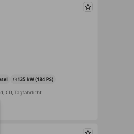
Merken
esel
135 kW (184 PS)
ad, CD, Tagfahrlicht