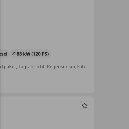
esel
88 kW (120 PS)
Sitzheizung, Alufelgen, Nichtraucherfahrzeug, LED-Scheinwerfer, Sportpaket, Tagfahrlicht, Regensensor, Fahrerairbag
Merken