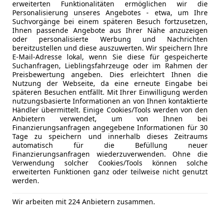
erweiterten Funktionalitäten ermöglichen wir die
Personalisierung unseres Angebotes - etwa, um Ihre
Suchvorgänge bei einem späteren Besuch fortzusetzen,
Ihnen passende Angebote aus Ihrer Nähe anzuzeigen
oder personalisierte Werbung und Nachrichten
bereitzustellen und diese auszuwerten. Wir speichern Ihre
E-Mail-Adresse lokal, wenn Sie diese für gespeicherte
Suchanfragen, Lieblingsfahrzeuge oder im Rahmen der
Preisbewertung angeben. Dies erleichtert Ihnen die
08/2017
100 000 km
Di
Nutzung der Webseite, da eine erneute Eingabe bei
späteren Besuchen entfällt. Mit Ihrer Einwilligung werden
nutzungsbasierte Informationen an von Ihnen kontaktierte
Händler übermittelt. Einige Cookies/Tools werden von den
Anbietern verwendet, um von Ihnen bei
utopark23 GmbH
Finanzierungsanfragen angegebene Informationen für 30
-2331 Vösendorf
Tage zu speichern und innerhalb dieses Zeitraums
automatisch für die Befüllung neuer
Finanzierungsanfragen wiederzuverwenden. Ohne die
Verwendung solcher Cookies/Tools können solche
over Freelander
erweiterten Funktionen ganz oder teilweise nicht genutzt
SPORT*Limited*NEUES-PICKER*MOD2012
werden.
€ 12 500
Wir arbeiten mit 224 Anbietern zusammen.