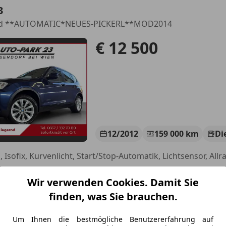
3
0d **AUTOMATIC*NEUES-PICKERL**MOD2014
€ 12 500
12/2012
159 000 km
Di
 Isofix, Kurvenlicht, Start/Stop-Automatik, Lichtsensor, Allr
utopark23 GmbH
Wir verwenden Cookies. Damit Sie
-2331 Vösendorf
finden, was Sie brauchen.
Um Ihnen die bestmögliche Benutzererfahrung auf
over Range Rover Evoque