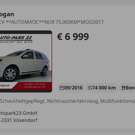
Logan
MCV **AUTOMATIC**NUR 75.000KM*MOD2017
€ 6 999
09/2016
74 000 km
Ben
utopark23 GmbH
-2331 Vösendorf