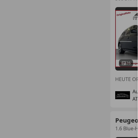
26
HEUTE O
A
AT
Peugeo
1.6 Blue-