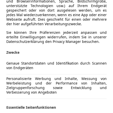
und Browserinformationen, Sprache, Bildschirmgröße,
unterstützte Technologien usw.) auf Ihrem Endgerät
€ 9 999
gespeichert oder von dort ausgelesen werden, um es
jedes Mal wiederzuerkennen, wenn es eine App oder einer
Webseite aufruft. Dies geschieht für einen oder mehrere
der hier aufgeführten Verarbeitungszwecke.
Sie können Ihre Präferenzen jederzeit anpassen und
erteilte Einwilligungen widerrufen, indem Sie in unserer
Datenschutzerklärung den Privacy Manager besuchen.
Zwecke
09/2017
130 000 km
Be
Genaue Standortdaten und Identifikation durch Scannen
FFEN
von Endgeräten
utopark23 GmbH
Personalisierte Werbung und Inhalte, Messung von
-2331 Vösendorf
Werbeleistung und der Performance von Inhalten,
Zielgruppenforschung sowie Entwicklung und
Verbesserung von Angeboten
t 308
HDI**Business-Line**NAVI*PICKERL1/2028...
Essentielle Seitenfunktionen