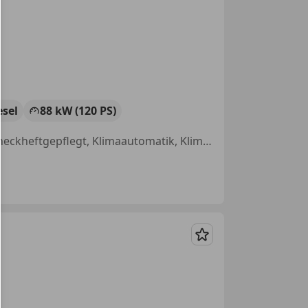
esel
88 kW (120 PS)
Garantie, Panoramadach, Schiebedach, Sportpaket, Regensensor, Scheckheftgepflegt, Klimaautomatik, Klimaanlage
Merken