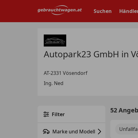
Zum
Hauptinhalt
Suchen
Händle
springen
Autopark23 GmbH in V
AT-2331 Vösendorf
Ing. Ned
52 Ange
Filter
Unfallf
Marke und Modell