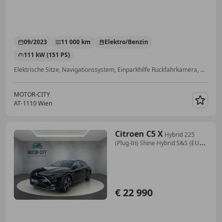
09/2023
11 000 km
Elektro/Benzin
111 kW (151 PS)
Elektrische Sitze, Navigationssystem, Einparkhilfe Rückfahrkamera, ABS, Armlehne, Regensensor, Klimaautomatik, Lordosenstütze
MOTOR-CITY
AT-1110 Wien
Merk
Citroen C5 X
Hybrid 225
(Plug-In) Shine Hybrid S&S (EURO
6
€ 22 990