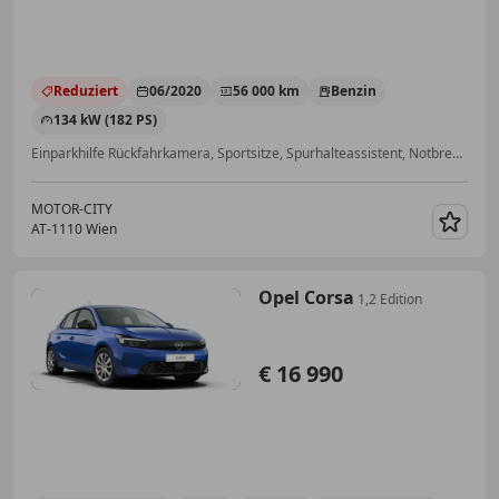
Reduziert
06/2020
56 000 km
Benzin
134 kW (182 PS)
Einparkhilfe Rückfahrkamera, Sportsitze, Spurhalteassistent, Notbremsassistent, Dachreling, ABS, Alufelgen, Induktionsladen für Smartphones
MOTOR-CITY
AT-1110 Wien
Merk
Opel Corsa
1,2 Edition
€ 16 990