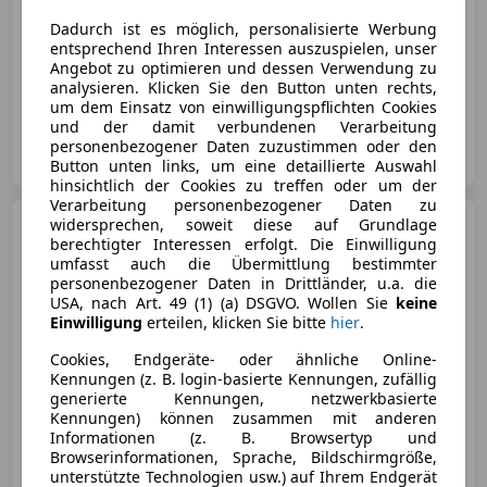
Reduziert
10/2018
143 300 km
Benzin
Dadurch ist es möglich, personalisierte Werbung
entsprechend Ihren Interessen auszuspielen, unser
81 kW (110 PS)
Angebot zu optimieren und dessen Verwendung zu
Getönte Scheiben, Lordosenstütze, Touchscreen, Nebelscheinwerfer, Reifendruckkontrollsystem, Einparkhilfe Sensoren hinten, Bordcomputer, Zentralverriegelung
analysieren. Klicken Sie den Button unten rechts,
um dem Einsatz von einwilligungspflichten Cookies
und der damit verbundenen Verarbeitung
MOTOR-CITY
personenbezogener Daten zuzustimmen oder den
AT-1110 Wien
Merk
Button unten links, um eine detaillierte Auswahl
hinsichtlich der Cookies zu treffen oder um der
Verarbeitung personenbezogener Daten zu
Xpeng G6
widersprechen, soweit diese auf Grundlage
Performance AWD
berechtigter Interessen erfolgt. Die Einwilligung
** Black-Edition **
umfasst auch die Übermittlung bestimmter
personenbezogener Daten in Drittländer, u.a. die
USA, nach Art. 49 (1) (a) DSGVO. Wollen Sie
keine
Einwilligung
erteilen, klicken Sie bitte
hier
.
€ 47 340
Cookies, Endgeräte- oder ähnliche Online-
Kennungen (z. B. login-basierte Kennungen, zufällig
generierte Kennungen, netzwerkbasierte
Kennungen) können zusammen mit anderen
Informationen (z. B. Browsertyp und
Browserinformationen, Sprache, Bildschirmgröße,
unterstützte Technologien usw.) auf Ihrem Endgerät