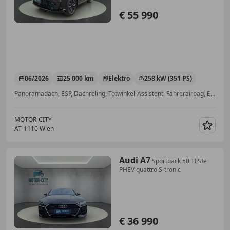
€ 55 990
06/2026
25 000 km
Elektro
258 kW (351 PS)
Panoramadach, ESP, Dachreling, Totwinkel-Assistent, Fahrerairbag, Elektrische Sitze, Beifahrerairbag, Reifendruckkontrollsystem
MOTOR-CITY
AT-1110 Wien
Merk
Audi A7
Sportback 50 TFSIe
PHEV quattro S-tronic
€ 36 990