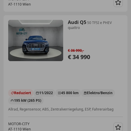
AT-1110 Wien
Merk
Audi Q5
50 TFSI e PHEV
quattro
€ 36 990,-
€ 34 990
Reduziert
11/2022
45 800 km
Elektro/Benzin
195 kW (265 PS)
Allrad, Regensensor, ABS, Zentralverriegelung, ESP, Fahrerairbag
MOTOR-CITY
AT-1110 Wien
Merk