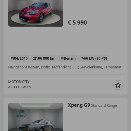
€ 5 990
04/2015
106 000 km
Benzin
66 kW (90 PS)
Navigationssystem, Isofix, Tagfahrlicht, ESP, Servolenkung, Tempomat
MOTOR-CITY
AT-1110 Wien
Merk
Xpeng G9
Standard Range