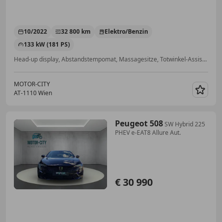
10/2022
32 800 km
Elektro/Benzin
133 kW (181 PS)
Head-up display, Abstandstempomat, Massagesitze, Totwinkel-Assistent, Lichtsensor, Sitzbelüftung, Sitzheizung, Einparkhilfe Rückfahrkamera
MOTOR-CITY
AT-1110 Wien
Merk
Peugeot 508
SW Hybrid 225
PHEV e-EAT8 Allure Aut.
€ 30 990