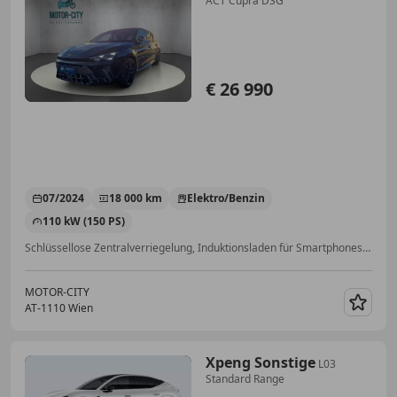
ACT Cupra DSG
€ 26 990
07/2024
18 000 km
Elektro/Benzin
110 kW (150 PS)
Schlüssellose Zentralverriegelung, Induktionsladen für Smartphones, Verkehrszeichenerkennung, Notbremsassistent, Isofix, Innenspiegel automatisch abblendend, ABS, ESP
MOTOR-CITY
AT-1110 Wien
Merk
Xpeng Sonstige
L03
Standard Range