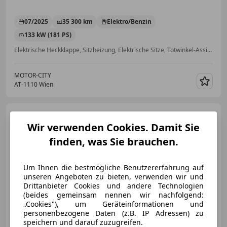
07/2025
35 300 km
Elektro/Benzin
133 kW (181 PS)
Elektrische Heckklappe, Sitzheizung, Elektrische Sitze, Totwinkel-Assistent, Induktionsladen für Smartphones, Android Auto, Reifendruckkontrollsystem, Notrufsystem
MOTOR-CITY
AT-1110 Wien
Merk
Citroen C4 Cactus
PureTech 110 S&S EAT6 Shine
Wir verwenden Cookies. Damit Sie
finden, was Sie brauchen.
€ 9 990,-
Um Ihnen die bestmögliche Benutzererfahrung auf
€ 8 990
unseren Angeboten zu bieten, verwenden wir und
Drittanbieter Cookies und andere Technologien
(beides gemeinsam nennen wir nachfolgend:
„Cookies"), um Geräteinformationen und
personenbezogene Daten (z.B. IP Adressen) zu
speichern und darauf zuzugreifen.