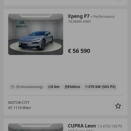
Xpeng P7
+ Performance
74,9kWh AWD
€ 56 590
- (Erstzulassung)
0 km
Elektro
370 kW (503 PS)
MOTOR-CITY
AT-1110 Wien
Merk
CUPRA Leon
1.5 eTSI 150 PS