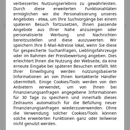
verbessertes Nutzungserlebnis zu gewährleisten.
Durch diese erweiterten Funktionalitäten
MOTOR-CITY
ermöglichen wir die Personalisierung unseres
AT-1110 Wien
Merk
Angebotes - etwa, um Ihre Suchvorgänge bei einem
späteren Besuch fortzusetzen, Ihnen passende
Angebote aus Ihrer Nähe anzuzeigen oder
Nissan X-Trail
personalisierte Werbung und Nachrichten
X-TRAIL
1,6dCi Acenta Aut.
bereitzustellen und diese auszuwerten. Wir
speichern Ihre E-Mail-Adresse lokal, wenn Sie diese
für gespeicherte Suchanfragen, Lieblingsfahrzeuge
oder im Rahmen der Preisbewertung angeben. Dies
erleichtert Ihnen die Nutzung der Webseite, da eine
€ 16 990,-
erneute Eingabe bei späteren Besuchen entfällt. Mit
€ 14 990
Ihrer Einwilligung werden nutzungsbasierte
Informationen an von Ihnen kontaktierte Händler
übermittelt. Einige Cookies/Tools werden von den
Anbietern verwendet, um von Ihnen bei
Finanzierungsanfragen angegebene Informationen
für 30 Tage zu speichern und innerhalb dieses
Zeitraums automatisch für die Befüllung neuer
Reduziert
06/2017
81 367 km
Diesel
Finanzierungsanfragen wiederzuverwenden. Ohne
96 kW (131 PS)
die Verwendung solcher Cookies/Tools können
solche erweiterten Funktionen ganz oder teilweise
Alufelgen, Regensensor, Sitzheizung, Isofix, Bluetooth, Reifendruckkontrollsystem, Berganfahrassistent, Start/Stop-Automatik
nicht genutzt werden.