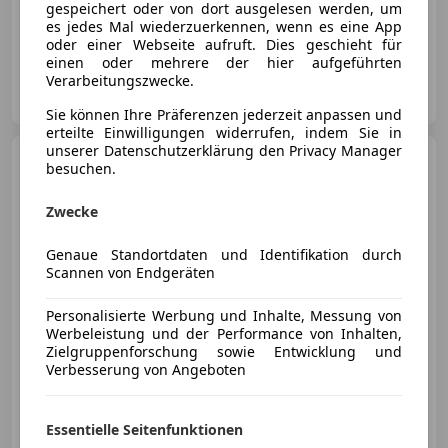
03/2026
20 000 km
Elektro
358 kW (487 PS)
gespeichert oder von dort ausgelesen werden, um
es jedes Mal wiederzuerkennen, wenn es eine App
Panoramadach, Beifahrerairbag, Fahrerairbag, Totwinkel-Assistent, Massagesitze, Elektrische Sitze, Notbremsassistent, ESP
oder einer Webseite aufruft. Dies geschieht für
einen oder mehrere der hier aufgeführten
Verarbeitungszwecke.
MOTOR-CITY
AT-1110 Wien
Merk
Sie können Ihre Präferenzen jederzeit anpassen und
erteilte Einwilligungen widerrufen, indem Sie in
unserer Datenschutzerklärung den Privacy Manager
Renault Megane
Mégane
besuchen.
Limited Energy dCi 110
Zwecke
Genaue Standortdaten und Identifikation durch
€ 8 990,-
Scannen von Endgeräten
€ 8 490
Personalisierte Werbung und Inhalte, Messung von
Werbeleistung und der Performance von Inhalten,
Zielgruppenforschung sowie Entwicklung und
Verbesserung von Angeboten
Reduziert
10/2015
77 852 km
Diesel
81 kW (110 PS)
Essentielle Seitenfunktionen