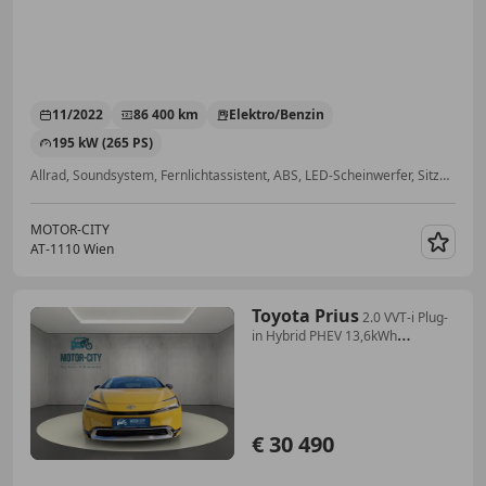
11/2022
86 400 km
Elektro/Benzin
195 kW (265 PS)
Allrad, Soundsystem, Fernlichtassistent, ABS, LED-Scheinwerfer, Sitzheizung, ESP, Beifahrerairbag
MOTOR-CITY
AT-1110 Wien
Merk
Toyota Prius
2.0 VVT-i Plug-
in Hybrid PHEV 13,6kWh
Executive...
€ 30 490