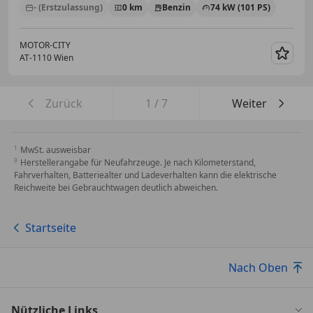
- (Erstzulassung)
0 km
Benzin
74 kW (101 PS)
MOTOR-CITY
AT-1110 Wien
Merk
Zurück
1
/
7
Weiter
MwSt. ausweisbar
Herstellerangabe für Neufahrzeuge. Je nach Kilometerstand,
Fahrverhalten, Batteriealter und Ladeverhalten kann die elektrische
Reichweite bei Gebrauchtwagen deutlich abweichen.
Startseite
Nach Oben
Nützliche Links