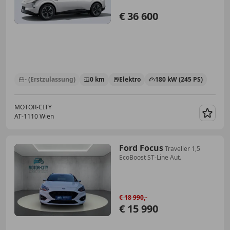
€ 36 600
- (Erstzulassung)
0 km
Elektro
180 kW (245 PS)
MOTOR-CITY
AT-1110 Wien
Merk
Ford Focus
Traveller 1,5
EcoBoost ST-Line Aut.
€ 18 990,-
€ 15 990