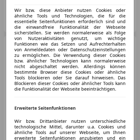
Garantie, Lordosenstütze, Tagfahrlicht, Sitzheizung, Beifahrerairbag, Isofix, Alufelgen, ABS
Wir bzw. diese Anbieter nutzen Cookies oder
ähnliche Tools und Technologien, die für die
MOTOR-CITY
essentielle Seitenfunktionen erforderlich sind und
AT-1110 Wien
Merk
die einwandfreie Funktionalität der Webseite
sicherstellen. Sie werden normalerweise als Folge
von Nutzeraktivitäten genutzt, um wichtige
Volkswagen Caddy
Funktionen wie das Setzen und Aufrechterhalten
Kombi
Maxi Highline BMT 2,0 TDI DPF
von Anmeldedaten oder Datenschutzeinstellungen
DSG
zu ermöglichen. Die Verwendung dieser Cookies
bzw. ähnlicher Technologien kann normalerweise
nicht abgeschaltet werden. Allerdings können
bestimmte Browser diese Cookies oder ähnliche
€ 16 990,-
Tools blockieren oder Sie darauf hinweisen. Das
€ 14 990
Blockieren dieser Cookies oder ähnlicher Tools kann
die Funktionalität der Webseite beeinträchtigen.
Erweiterte Seitenfunktionen
Reduziert
12/2013
122 500 km
Diesel
Wir bzw. Drittanbieter nutzen unterschiedliche
technologische Mittel, darunter u.a. Cookies und
103 kW (140 PS)
ähnliche Tools auf unserer Webseite, um Ihnen
Schiebetür, Isofix, Nebelscheinwerfer, Kopfairbag, Lederlenkrad, Tempomat, Elektrische Seitenspiegel, Regensensor
erweiterte Seitenfunktionen anzubieten und ein