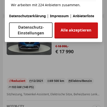
MOTOR-CITY
Wir arbeiten mit 224 Anbietern zusammen.
AT-1110 Wien
Merk
|
|
Datenschutzerklärung
Impressum
Anbieterliste
Renault Arkana
TCe 140
Datenschutz-
EDC PF R.S. Line Aut.
Alle akzeptieren
Einstellungen
€ 18 990,-
€ 17 990
Reduziert
12/2021
69 500 km
Elektro/Benzin
103 kW (140 PS)
Sitzheizung, Totwinkel-Assistent, Elektrische Sitze, Beheizbares Lenkrad, Induktionsladen für Smartphones, Einparkhilfe selbstlenkendes System, Regensensor, Navigationssystem
MOTOR-CITY