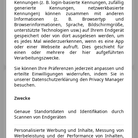
Kennungen (z. B. login-basierte Kennungen, zufällig
generierte Kennungen, netzwerkbasierte
Kennungen) können zusammen mit anderen
Informationen (z. B. Browsertyp und
Browserinformationen, Sprache, Bildschirmgröße,
unterstützte Technologien usw.) auf Ihrem Endgerät
gespeichert oder von dort ausgelesen werden, um
05/2023
118 000 km
Diesel
147 kW (200 PS)
es jedes Mal wiederzuerkennen, wenn es eine App
oder einer Webseite aufruft. Dies geschieht für
einen oder mehrere der hier aufgeführten
Autosalon König GmbH
Verarbeitungszwecke.
AT-6405 Pfaffenhofen
Merk
Sie können Ihre Präferenzen jederzeit anpassen und
erteilte Einwilligungen widerrufen, indem Sie in
Volkswagen Polo
unserer Datenschutzerklärung den Privacy Manager
Trendline
besuchen.
Zwecke
Genaue Standortdaten und Identifikation durch
€ 11 490
Scannen von Endgeräten
Personalisierte Werbung und Inhalte, Messung von
Werbeleistung und der Performance von Inhalten,