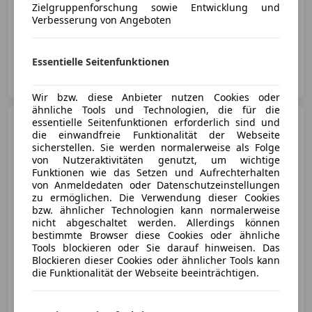
Zielgruppenforschung sowie Entwicklung und
Verbesserung von Angeboten
02/2020
89 500 km
Benzin
59 kW (80 PS)
Essentielle Seitenfunktionen
Autosalon König GmbH
AT-6405 Pfaffenhofen
Merk
Wir bzw. diese Anbieter nutzen Cookies oder
ähnliche Tools und Technologien, die für die
Mercedes-Benz GLE 350
essentielle Seitenfunktionen erforderlich sind und
die einwandfreie Funktionalität der Webseite
GLE 350 d 4Matic AMG-Line
sicherstellen. Sie werden normalerweise als Folge
von Nutzeraktivitäten genutzt, um wichtige
Funktionen wie das Setzen und Aufrechterhalten
von Anmeldedaten oder Datenschutzeinstellungen
zu ermöglichen. Die Verwendung dieser Cookies
€ 54 990
bzw. ähnlicher Technologien kann normalerweise
nicht abgeschaltet werden. Allerdings können
bestimmte Browser diese Cookies oder ähnliche
Tools blockieren oder Sie darauf hinweisen. Das
Blockieren dieser Cookies oder ähnlicher Tools kann
die Funktionalität der Webseite beeinträchtigen.
12/2019
129 000 km
Diesel
200 kW (272 PS)