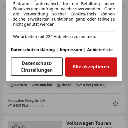
Zeitraums automatisch für die Befüllung neuer
Finanzierungsanfragen wiederzuverwenden. Ohne
die Verwendung solcher Cookies/Tools können
Mercedes-Benz G 350
G
solche erweiterten Funktionen ganz oder teilweise
350 d AMG-Line
nicht genutzt werden.
Wir arbeiten mit 224 Anbietern zusammen.
€ 139 900
1
|
|
Datenschutzerklärung
Impressum
Anbieterliste
Datenschutz-
Alle akzeptieren
Einstellungen
07/2020
99 000 km
Diesel
210 kW (286 PS)
Autosalon König GmbH
AT-6405 Pfaffenhofen
Merk
Volkswagen Touran