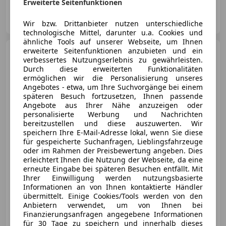
Erweiterte Seitenfunktionen
Autosalon König GmbH
AT-6405 Pfaffenhofen
Merk
Wir bzw. Drittanbieter nutzen unterschiedliche
technologische Mittel, darunter u.a. Cookies und
ähnliche Tools auf unserer Webseite, um Ihnen
erweiterte Seitenfunktionen anzubieten und ein
Audi A3
40 e-tron sport
verbessertes Nutzungserlebnis zu gewährleisten.
Durch diese erweiterten Funktionalitäten
ermöglichen wir die Personalisierung unseres
Angebotes - etwa, um Ihre Suchvorgänge bei einem
späteren Besuch fortzusetzen, Ihnen passende
Angebote aus Ihrer Nähe anzuzeigen oder
€ 21 490
personalisierte Werbung und Nachrichten
bereitzustellen und diese auszuwerten. Wir
speichern Ihre E-Mail-Adresse lokal, wenn Sie diese
für gespeicherte Suchanfragen, Lieblingsfahrzeuge
oder im Rahmen der Preisbewertung angeben. Dies
erleichtert Ihnen die Nutzung der Webseite, da eine
erneute Eingabe bei späteren Besuchen entfällt. Mit
07/2020
65 000 km
Elektro/Benzin
Ihrer Einwilligung werden nutzungsbasierte
Informationen an von Ihnen kontaktierte Händler
110 kW (150 PS)
übermittelt. Einige Cookies/Tools werden von den
Anbietern verwendet, um von Ihnen bei
Finanzierungsanfragen angegebene Informationen
Autosalon König GmbH
für 30 Tage zu speichern und innerhalb dieses
AT-6405 Pfaffenhofen
Merk