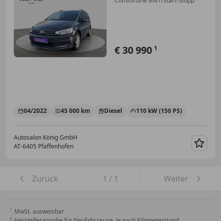
Comfortline BMT/Start-Stopp
€ 30 990
1
04/2022
45 000 km
Diesel
110 kW (150 PS)
Autosalon König GmbH
AT-6405 Pfaffenhofen
Merk
Zurück
1
/
1
Weiter
MwSt. ausweisbar
Herstellerangabe für Neufahrzeuge. Je nach Kilometerstand,