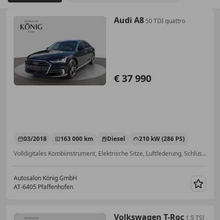
Audi A8
50 TDI quattro
€ 37 990
03/2018
163 000 km
Diesel
210 kW (286 PS)
Volldigitales Kombiinstrument, Elektrische Sitze, Luftfederung, Schlüssellose Zentralverriegelung, Sportfahrwerk, Laserlicht, Sitzheizung, Scheckheftgepflegt
Autosalon König GmbH
AT-6405 Pfaffenhofen
Merk
Volkswagen T-Roc
1,5 TSI