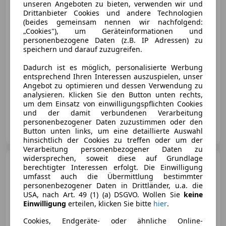
unseren Angeboten zu bieten, verwenden wir und
Drittanbieter Cookies und andere Technologien
(beides gemeinsam nennen wir nachfolgend:
„Cookies"), um Geräteinformationen und
€ 11 490
personenbezogene Daten (z.B. IP Adressen) zu
speichern und darauf zuzugreifen.
Dadurch ist es möglich, personalisierte Werbung
entsprechend Ihren Interessen auszuspielen, unser
Angebot zu optimieren und dessen Verwendung zu
analysieren. Klicken Sie den Button unten rechts,
04/1981
173 528 km
Benzin
80 kW (109 PS)
um dem Einsatz von einwilligungspflichten Cookies
und der damit verbundenen Verarbeitung
personenbezogener Daten zuzustimmen oder den
Autosalon König GmbH
Button unten links, um eine detaillierte Auswahl
AT-6405 Pfaffenhofen
Merk
hinsichtlich der Cookies zu treffen oder um der
Verarbeitung personenbezogener Daten zu
widersprechen, soweit diese auf Grundlage
Volkswagen Passat
berechtigter Interessen erfolgt. Die Einwilligung
Variant
Business 1 Hand
umfasst auch die Übermittlung bestimmter
personenbezogener Daten in Drittländer, u.a. die
USA, nach Art. 49 (1) (a) DSGVO. Wollen Sie
keine
Einwilligung
erteilen, klicken Sie bitte
hier
.
€ 24 990
1
Cookies, Endgeräte- oder ähnliche Online-