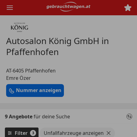
Zum
Hauptinhalt
springen
Autosalon König GmbH in
Pfaffenhofen
AT-6405 Pfaffenhofen
Emre Özer
Nummer anzeigen
9 Angebote
für deine Suche
Filter
Unfallfahrzeuge anzeigen
3