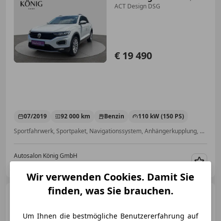
ACT Design DSG
€ 19 490
07/2019
92 000 km
Benzin
110 kW (150 PS)
Sportfahrwerk, Sportpaket, Navigationssystem, Anhängerkupplung, Scheckheftgepflegt, Sitzheizung, Elektrische Heckklappe, Lederlenkrad
Autosalon König GmbH
AT-6405 Pfaffenhofen
Merk
Wir verwenden Cookies. Damit Sie
finden, was Sie brauchen.
Mercedes-Benz 200
W123
Um Ihnen die bestmögliche Benutzererfahrung auf