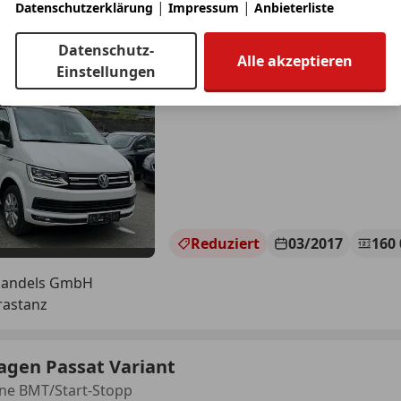
|
|
Datenschutzerklärung
Impressum
Anbieterliste
gen T6 California
a Beach Edition 4Motion
Datenschutz-
Alle akzeptieren
Einstellungen
€ 39 000
€ 42 900,-
Reduziert
03/2017
160
handels GmbH
rastanz
agen Passat Variant
ne BMT/Start-Stopp