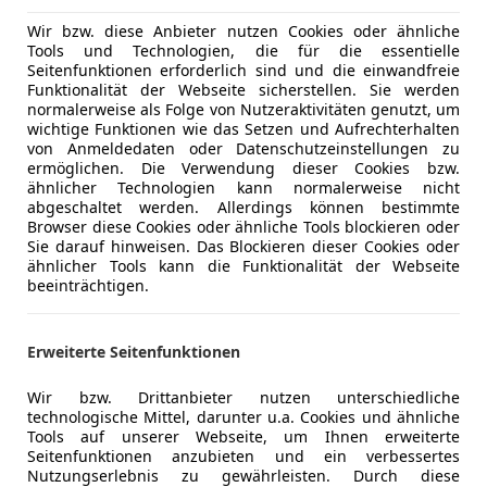
Reduziert
02/2007
290
Wir bzw. diese Anbieter nutzen Cookies oder ähnliche
Tools und Technologien, die für die essentielle
handels GmbH
Seitenfunktionen erforderlich sind und die einwandfreie
Funktionalität der Webseite sicherstellen. Sie werden
rastanz
normalerweise als Folge von Nutzeraktivitäten genutzt, um
wichtige Funktionen wie das Setzen und Aufrechterhalten
von Anmeldedaten oder Datenschutzeinstellungen zu
ermöglichen. Die Verwendung dieser Cookies bzw.
1
ähnlicher Technologien kann normalerweise nicht
abgeschaltet werden. Allerdings können bestimmte
Browser diese Cookies oder ähnliche Tools blockieren oder
€ 10 000
Sie darauf hinweisen. Das Blockieren dieser Cookies oder
€ 11 000,-
ähnlicher Tools kann die Funktionalität der Webseite
beeinträchtigen.
Erweiterte Seitenfunktionen
Wir bzw. Drittanbieter nutzen unterschiedliche
technologische Mittel, darunter u.a. Cookies und ähnliche
Tools auf unserer Webseite, um Ihnen erweiterte
Reduziert
01/2018
150
Seitenfunktionen anzubieten und ein verbessertes
Nutzungserlebnis zu gewährleisten. Durch diese
handels GmbH