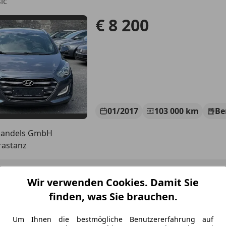
ic
€ 8 200
01/2017
103 000 km
Be
handels GmbH
rastanz
5
Wir verwenden Cookies. Damit Sie
finden, was Sie brauchen.
€ 19 900
€ 22 300,-
Um Ihnen die bestmögliche Benutzererfahrung auf