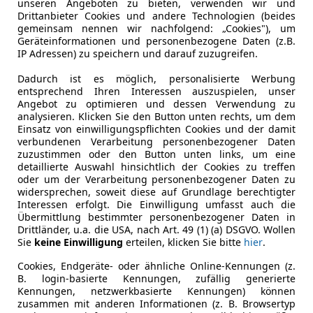
unseren Angeboten zu bieten, verwenden wir und
Drittanbieter Cookies und andere Technologien (beides
gemeinsam nennen wir nachfolgend: „Cookies"), um
Geräteinformationen und personenbezogene Daten (z.B.
IP Adressen) zu speichern und darauf zuzugreifen.
Dadurch ist es möglich, personalisierte Werbung
entsprechend Ihren Interessen auszuspielen, unser
Angebot zu optimieren und dessen Verwendung zu
Reduziert
09/2017
120
analysieren. Klicken Sie den Button unten rechts, um dem
Einsatz von einwilligungspflichten Cookies und der damit
handels GmbH
verbundenen Verarbeitung personenbezogener Daten
rastanz
zuzustimmen oder den Button unten links, um eine
detaillierte Auswahl hinsichtlich der Cookies zu treffen
oder um der Verarbeitung personenbezogener Daten zu
widersprechen, soweit diese auf Grundlage berechtigter
3
Interessen erfolgt. Die Einwilligung umfasst auch die
Übermittlung bestimmter personenbezogener Daten in
Drittländer, u.a. die USA, nach Art. 49 (1) (a) DSGVO. Wollen
Sie
keine Einwilligung
erteilen, klicken Sie bitte
hier
.
€ 7 900
€ 8 900,-
Cookies, Endgeräte- oder ähnliche Online-Kennungen (z.
B. login-basierte Kennungen, zufällig generierte
Kennungen, netzwerkbasierte Kennungen) können
zusammen mit anderen Informationen (z. B. Browsertyp