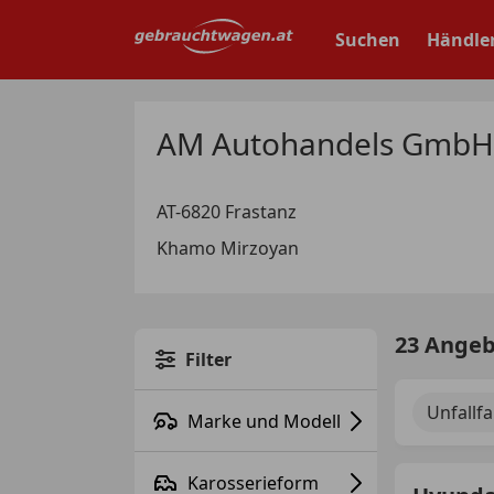
Zum
Hauptinhalt
Suchen
Händle
springen
AM Autohandels GmbH 
AT-6820 Frastanz
Khamo Mirzoyan
23 Ange
Filter
Unfallf
Marke und Modell
Karosserieform