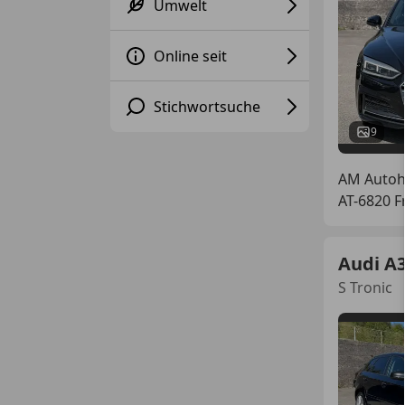
Umwelt
Online seit
Stichwortsuche
9
AM Auto
AT-6820 F
Audi A
S Tronic