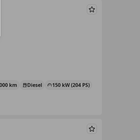
Merken
 000 km
Diesel
150 kW (204 PS)
Merken