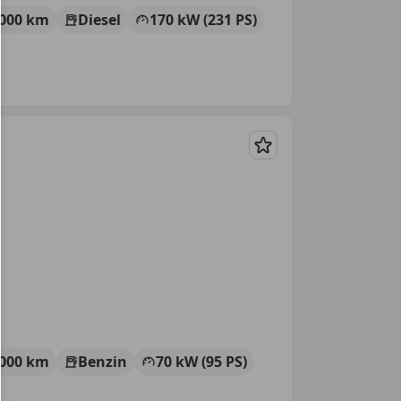
 000 km
Diesel
170 kW (231 PS)
Merken
 000 km
Benzin
70 kW (95 PS)