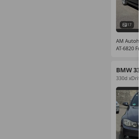
17
AM Auto
AT-6820 F
BMW 3
330d xDri