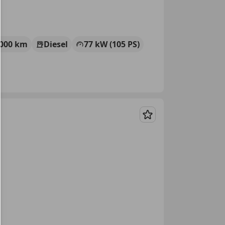
 000 km
Diesel
77 kW (105 PS)
Merken