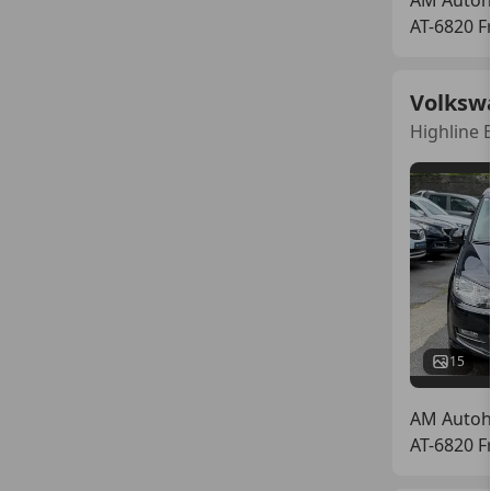
AT-6820 F
Volksw
Highline
15
AM Auto
AT-6820 F