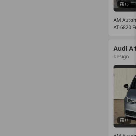
15
AM Auto
AT-6820 F
Audi A
design
11
AM Auto