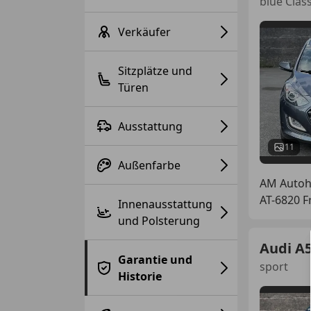
blue Class
Verkäufer
Sitzplätze und
Türen
Ausstattung
11
Außenfarbe
AM Auto
AT-6820 F
Innenausstattung
und Polsterung
Audi A
Garantie und
sport
Historie