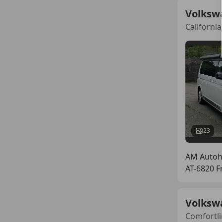
Volkswa
Californi
23
AM Auto
AT-6820 F
Volksw
Comfortli