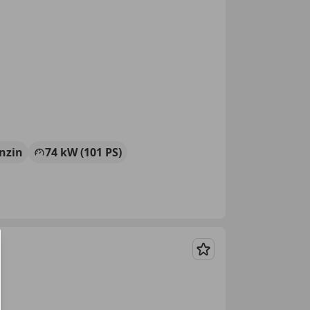
nzin
74 kW (101 PS)
Merken