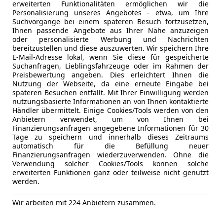
erweiterten Funktionalitäten ermöglichen wir die
rastanz
Personalisierung unseres Angebotes - etwa, um Ihre
Suchvorgänge bei einem späteren Besuch fortzusetzen,
Ihnen passende Angebote aus Ihrer Nähe anzuzeigen
oder personalisierte Werbung und Nachrichten
agen Sharan
bereitzustellen und diese auszuwerten. Wir speichern Ihre
E-Mail-Adresse lokal, wenn Sie diese für gespeicherte
 BMT 4Motion
Suchanfragen, Lieblingsfahrzeuge oder im Rahmen der
Preisbewertung angeben. Dies erleichtert Ihnen die
€ 7 000
€ 8 100,-
Nutzung der Webseite, da eine erneute Eingabe bei
späteren Besuchen entfällt. Mit Ihrer Einwilligung werden
nutzungsbasierte Informationen an von Ihnen kontaktierte
Händler übermittelt. Einige Cookies/Tools werden von den
Anbietern verwendet, um von Ihnen bei
Finanzierungsanfragen angegebene Informationen für 30
Tage zu speichern und innerhalb dieses Zeitraums
automatisch für die Befüllung neuer
Finanzierungsanfragen wiederzuverwenden. Ohne die
Verwendung solcher Cookies/Tools können solche
Reduziert
12/2011
250
erweiterten Funktionen ganz oder teilweise nicht genutzt
werden.
handels GmbH
rastanz
Wir arbeiten mit 224 Anbietern zusammen.