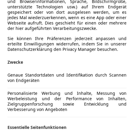
und Browserinformationen, Sprache, Bildschirmgröße,
unterstützte Technologien usw.) auf Ihrem Endgerät
gespeichert oder von dort ausgelesen werden, um es
jedes Mal wiederzuerkennen, wenn es eine App oder einer
Webseite aufruft. Dies geschieht für einen oder mehrere
Reduziert
09/2012
203
der hier aufgeführten Verarbeitungszwecke.
Sie können Ihre Präferenzen jederzeit anpassen und
handels GmbH
erteilte Einwilligungen widerrufen, indem Sie in unserer
rastanz
Datenschutzerklärung den Privacy Manager besuchen.
Zwecke
30
Genaue Standortdaten und Identifikation durch Scannen
ve
von Endgeräten
€ 5 200
€ 6 300,-
Personalisierte Werbung und Inhalte, Messung von
Werbeleistung und der Performance von Inhalten,
Zielgruppenforschung sowie Entwicklung und
Verbesserung von Angeboten
Essentielle Seitenfunktionen