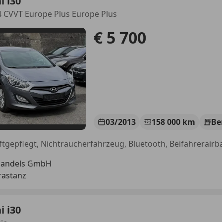
 i30
4 CVVT Europe Plus Europe Plus
€ 5 700
03/2013
158 000 km
Be
handels GmbH
rastanz
 i30