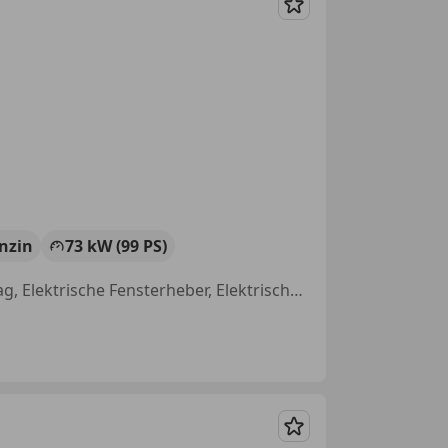
Merken
nzin
73 kW (99 PS)
Scheckheftgepflegt, Nichtraucherfahrzeug, Bluetooth, Beifahrerairbag, Elektrische Fensterheber, Elektrische Seitenspiegel, Bordcomputer, Nebelscheinwerfer
Merken