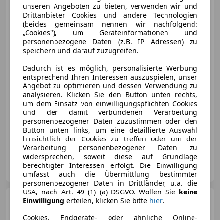
SEAT Ibiza
Ibiza Style 1,2
unseren Angeboten zu bieten, verwenden wir und
Style
Drittanbieter Cookies und andere Technologien
(beides gemeinsam nennen wir nachfolgend:
„Cookies"), um Geräteinformationen und
personenbezogene Daten (z.B. IP Adressen) zu
speichern und darauf zuzugreifen.
€ 4 990
Dadurch ist es möglich, personalisierte Werbung
entsprechend Ihren Interessen auszuspielen, unser
Angebot zu optimieren und dessen Verwendung zu
analysieren. Klicken Sie den Button unten rechts,
um dem Einsatz von einwilligungspflichten Cookies
und der damit verbundenen Verarbeitung
personenbezogener Daten zuzustimmen oder den
05/2011
130 000 km
Benzin
51 kW (69 PS)
Button unten links, um eine detaillierte Auswahl
Scheckheftgepflegt, Elektrische Seitenspiegel, Zentralverriegelung mit Funkfernbedienung, Isofix, Klimaanlage, Beifahrerairbag, Nebelscheinwerfer, Servolenkung
hinsichtlich der Cookies zu treffen oder um der
Verarbeitung personenbezogener Daten zu
widersprechen, soweit diese auf Grundlage
Auto Harry
berechtigter Interessen erfolgt. Die Einwilligung
AT-6850 Dornbirn
Merk
umfasst auch die Übermittlung bestimmter
personenbezogener Daten in Drittländer, u.a. die
USA, nach Art. 49 (1) (a) DSGVO. Wollen Sie
keine
Skoda Citigo
Active
Einwilligung
erteilen, klicken Sie bitte
hier
.
Cookies, Endgeräte- oder ähnliche Online-