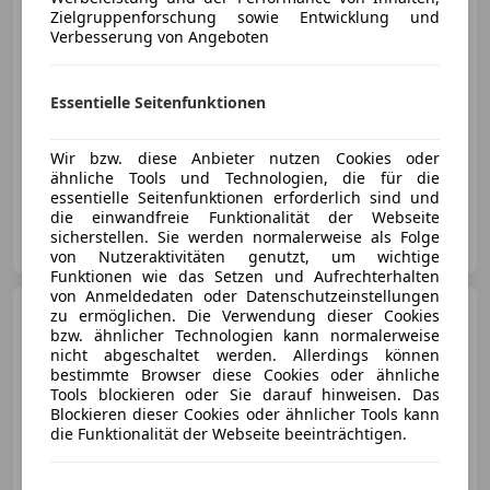
Zielgruppenforschung sowie Entwicklung und
€ 5 990
Verbesserung von Angeboten
Essentielle Seitenfunktionen
Wir bzw. diese Anbieter nutzen Cookies oder
09/2013
70 000 km
Benzin
51 kW (69 PS)
ähnliche Tools und Technologien, die für die
essentielle Seitenfunktionen erforderlich sind und
die einwandfreie Funktionalität der Webseite
Auto Harry
sicherstellen. Sie werden normalerweise als Folge
AT-6850 Dornbirn
Merk
von Nutzeraktivitäten genutzt, um wichtige
Funktionen wie das Setzen und Aufrechterhalten
von Anmeldedaten oder Datenschutzeinstellungen
Citroen C3
Attraction
zu ermöglichen. Die Verwendung dieser Cookies
bzw. ähnlicher Technologien kann normalerweise
nicht abgeschaltet werden. Allerdings können
bestimmte Browser diese Cookies oder ähnliche
Tools blockieren oder Sie darauf hinweisen. Das
Blockieren dieser Cookies oder ähnlicher Tools kann
die Funktionalität der Webseite beeinträchtigen.
€ 6 490