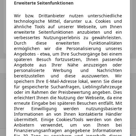
Erweiterte Seitenfunktionen
Wir bzw. Drittanbieter nutzen unterschiedliche
technologische Mittel, darunter u.a. Cookies und
09/2016
72 000 km
Benzin
50 kW (68 PS)
ähnliche Tools auf unserer Webseite, um Ihnen
erweiterte Seitenfunktionen anzubieten und ein
verbessertes Nutzungserlebnis zu gewährleisten.
Auto Harry
Durch diese erweiterten Funktionalitäten
AT-6850 Dornbirn
Merk
ermöglichen wir die Personalisierung unseres
Angebotes - etwa, um Ihre Suchvorgänge bei einem
späteren Besuch fortzusetzen, Ihnen passende
Angebote aus Ihrer Nähe anzuzeigen oder
Zurück
1
/
1
Weiter
personalisierte Werbung und Nachrichten
bereitzustellen und diese auszuwerten. Wir
speichern Ihre E-Mail-Adresse lokal, wenn Sie diese
MwSt. ausweisbar
für gespeicherte Suchanfragen, Lieblingsfahrzeuge
Herstellerangabe für Neufahrzeuge. Je nach Kilometerstand,
oder im Rahmen der Preisbewertung angeben. Dies
Fahrverhalten, Batteriealter und Ladeverhalten kann die elektrische
erleichtert Ihnen die Nutzung der Webseite, da eine
Reichweite bei Gebrauchtwagen deutlich abweichen.
erneute Eingabe bei späteren Besuchen entfällt. Mit
Ihrer Einwilligung werden nutzungsbasierte
Informationen an von Ihnen kontaktierte Händler
Startseite
übermittelt. Einige Cookies/Tools werden von den
Anbietern verwendet, um von Ihnen bei
Finanzierungsanfragen angegebene Informationen
für 30 Tage zu speichern und innerhalb dieses