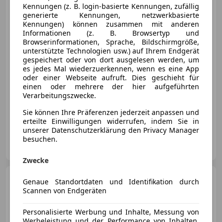
Kennungen (z. B. login-basierte Kennungen, zufällig
generierte Kennungen, netzwerkbasierte
Kennungen) können zusammen mit anderen
Informationen (z. B. Browsertyp und
€ 5 990
Browserinformationen, Sprache, Bildschirmgröße,
unterstützte Technologien usw.) auf Ihrem Endgerät
gespeichert oder von dort ausgelesen werden, um
es jedes Mal wiederzuerkennen, wenn es eine App
oder einer Webseite aufruft. Dies geschieht für
einen oder mehrere der hier aufgeführten
Verarbeitungszwecke.
07/2012
45 000 km
Benzin
44 kW (60 PS)
Sie können Ihre Präferenzen jederzeit anpassen und
Nichtraucherfahrzeug, Scheckheftgepflegt, Radio, Klimaanlage, Elektrische Fensterheber, Sommerreifen, Isofix, Zentralverriegelung mit Funkfernbedienung
erteilte Einwilligungen widerrufen, indem Sie in
unserer Datenschutzerklärung den Privacy Manager
Auto Harry
besuchen.
AT-6850 Dornbirn
Merk
Zwecke
SEAT Ibiza
Ibiza SportCoupé
Genaue Standortdaten und Identifikation durch
Chili 1,2 Chili
Scannen von Endgeräten
Personalisierte Werbung und Inhalte, Messung von
Werbeleistung und der Performance von Inhalten,