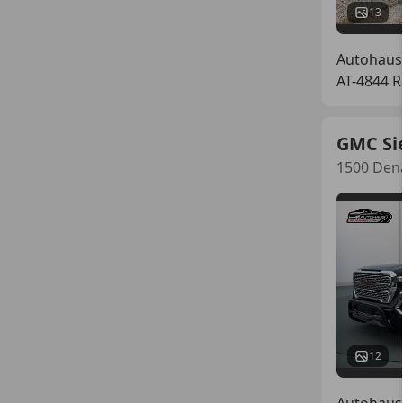
13
Autohau
AT-4844 
GMC Si
1500 Dena
12
Autohau