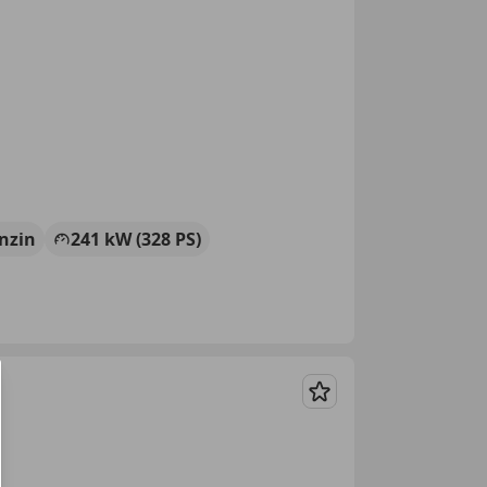
nzin
241 kW (328 PS)
Merken