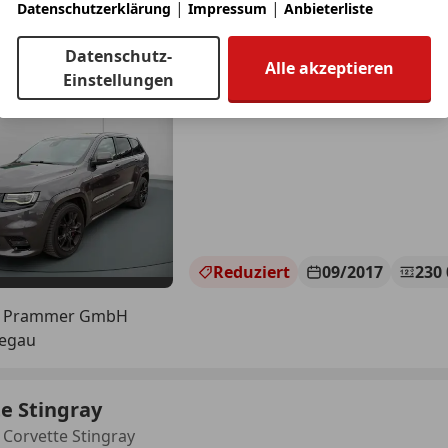
|
|
Datenschutzerklärung
Impressum
Anbieterliste
rand Cherokee
Datenschutz-
Alle akzeptieren
Einstellungen
€ 29 000
€ 30 990,-
Reduziert
09/2017
230
s Prammer GmbH
Regau
e Stingray
 Corvette Stingray