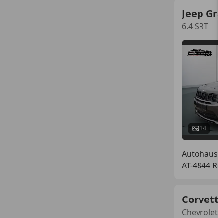
Jeep G
6.4 SRT
14
Autohau
AT-4844 
Corvett
Chevrolet