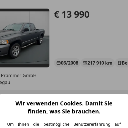
€ 13 990
06/2008
217 910 km
Be
s Prammer GmbH
Regau
et Silverado
Wir verwenden Cookies. Damit Sie
try Midnight Black
finden, was Sie brauchen.
€ 101 500
1
Um Ihnen die bestmögliche Benutzererfahrung auf