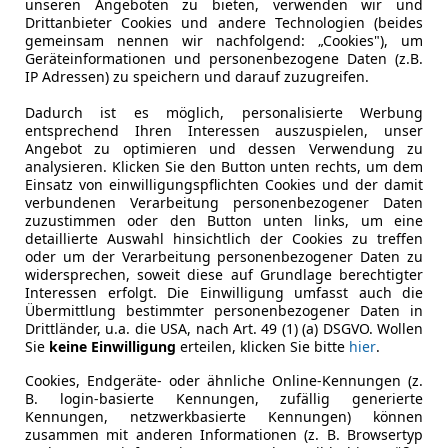
unseren Angeboten zu bieten, verwenden wir und
Drittanbieter Cookies und andere Technologien (beides
gemeinsam nennen wir nachfolgend: „Cookies"), um
Geräteinformationen und personenbezogene Daten (z.B.
IP Adressen) zu speichern und darauf zuzugreifen.
Dadurch ist es möglich, personalisierte Werbung
entsprechend Ihren Interessen auszuspielen, unser
Angebot zu optimieren und dessen Verwendung zu
- (Erstzulassung)
10 km
analysieren. Klicken Sie den Button unten rechts, um dem
Einsatz von einwilligungspflichten Cookies und der damit
s Prammer GmbH
verbundenen Verarbeitung personenbezogener Daten
Regau
zuzustimmen oder den Button unten links, um eine
detaillierte Auswahl hinsichtlich der Cookies zu treffen
oder um der Verarbeitung personenbezogener Daten zu
widersprechen, soweit diese auf Grundlage berechtigter
et Corvette
Interessen erfolgt. Die Einwilligung umfasst auch die
Übermittlung bestimmter personenbezogener Daten in
T-Ausstattung
Drittländer, u.a. die USA, nach Art. 49 (1) (a) DSGVO. Wollen
Sie
keine Einwilligung
erteilen, klicken Sie bitte
hier
.
€ 219 000
1
Cookies, Endgeräte- oder ähnliche Online-Kennungen (z.
B. login-basierte Kennungen, zufällig generierte
Kennungen, netzwerkbasierte Kennungen) können
zusammen mit anderen Informationen (z. B. Browsertyp