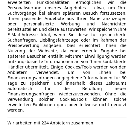
erweiterten Funktionalitäten ermöglichen wir die
Regau
Personalisierung unseres Angebotes - etwa, um Ihre
Suchvorgänge bei einem späteren Besuch fortzusetzen,
Ihnen passende Angebote aus Ihrer Nähe anzuzeigen
oder personalisierte Werbung und Nachrichten
 RAM
bereitzustellen und diese auszuwerten. Wir speichern Ihre
E-Mail-Adresse lokal, wenn Sie diese für gespeicherte
Quad Cab Longbed
Suchanfragen, Lieblingsfahrzeuge oder im Rahmen der
Preisbewertung angeben. Dies erleichtert Ihnen die
€ 66 990
Nutzung der Webseite, da eine erneute Eingabe bei
späteren Besuchen entfällt. Mit Ihrer Einwilligung werden
nutzungsbasierte Informationen an von Ihnen kontaktierte
Händler übermittelt. Einige Cookies/Tools werden von den
Anbietern verwendet, um von Ihnen bei
Finanzierungsanfragen angegebene Informationen für 30
Tage zu speichern und innerhalb dieses Zeitraums
automatisch für die Befüllung neuer
Finanzierungsanfragen wiederzuverwenden. Ohne die
Verwendung solcher Cookies/Tools können solche
02/2021
82 120 km
Ben
erweiterten Funktionen ganz oder teilweise nicht genutzt
werden.
s Prammer GmbH
Regau
Wir arbeiten mit 224 Anbietern zusammen.