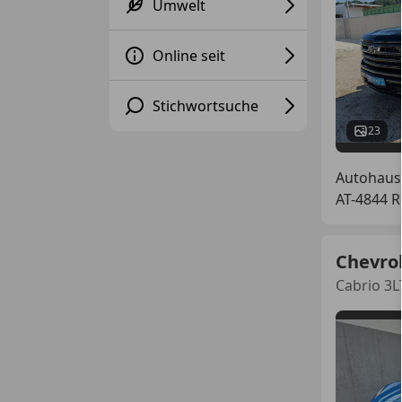
Umwelt
Online seit
Stichwortsuche
23
Autohau
AT-4844 
Chevrol
Cabrio 3L