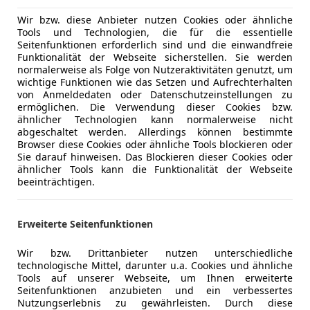
10/2021
41 000 km
Ben
Wir bzw. diese Anbieter nutzen Cookies oder ähnliche
Tools und Technologien, die für die essentielle
s Prammer GmbH
Seitenfunktionen erforderlich sind und die einwandfreie
Funktionalität der Webseite sicherstellen. Sie werden
Regau
normalerweise als Folge von Nutzeraktivitäten genutzt, um
wichtige Funktionen wie das Setzen und Aufrechterhalten
von Anmeldedaten oder Datenschutzeinstellungen zu
ermöglichen. Die Verwendung dieser Cookies bzw.
erra
ähnlicher Technologien kann normalerweise nicht
li Crew Cab Long Bed 4x4
abgeschaltet werden. Allerdings können bestimmte
Browser diese Cookies oder ähnliche Tools blockieren oder
€ 92 000
1
Sie darauf hinweisen. Das Blockieren dieser Cookies oder
ähnlicher Tools kann die Funktionalität der Webseite
beeinträchtigen.
Erweiterte Seitenfunktionen
Wir bzw. Drittanbieter nutzen unterschiedliche
technologische Mittel, darunter u.a. Cookies und ähnliche
Tools auf unserer Webseite, um Ihnen erweiterte
01/2022
91 095 km
Ben
Seitenfunktionen anzubieten und ein verbessertes
Nutzungserlebnis zu gewährleisten. Durch diese
s Prammer GmbH