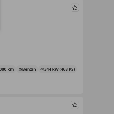
Merken
 000 km
Benzin
344 kW (468 PS)
Merken