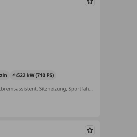
Merken
zin
522 kW (710 PS)
Panoramadach, Soundsystem, Nachtsicht-Assistent, Tagfahrlicht, Notbremsassistent, Sitzheizung, Sportfahrwerk, Ambientebeleuchtung
Merken