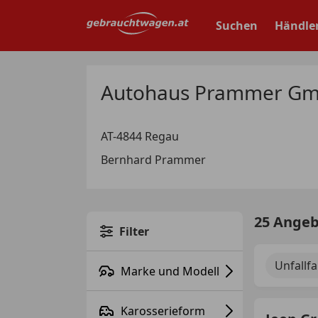
Zum
Hauptinhalt
Suchen
Händle
springen
Autohaus Prammer Gm
AT-4844 Regau
Bernhard Prammer
25 Ange
Filter
Unfallf
Marke und Modell
Karosserieform