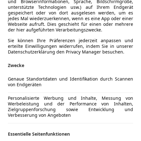
und Browserinformationen, Sprache, Bildschirmgröße,
unterstützte Technologien usw.) auf Ihrem Endgerät
gespeichert oder von dort ausgelesen werden, um es
jedes Mal wiederzuerkennen, wenn es eine App oder einer
Webseite aufruft. Dies geschieht für einen oder mehrere
- (Erstzulassung)
30 km
der hier aufgeführten Verarbeitungszwecke.
Sie können Ihre Präferenzen jederzeit anpassen und
s Prammer GmbH
erteilte Einwilligungen widerrufen, indem Sie in unserer
Regau
Datenschutzerklärung den Privacy Manager besuchen.
Zwecke
c Escalade
Genaue Standortdaten und Identifikation durch Scannen
von Endgeräten
€ 188 000
1
Personalisierte Werbung und Inhalte, Messung von
Werbeleistung und der Performance von Inhalten,
Zielgruppenforschung sowie Entwicklung und
Verbesserung von Angeboten
Essentielle Seitenfunktionen