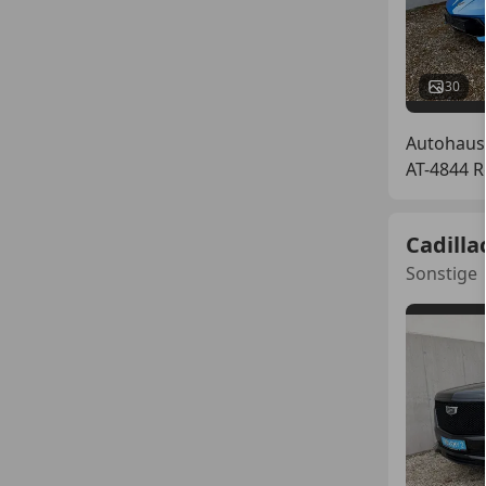
30
Autohau
AT-4844 
Cadilla
Sonstige