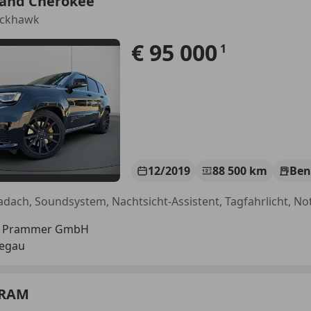
rand Cherokee
ackhawk
€ 95 000
1
12/2019
88 500 km
Ben
s Prammer GmbH
Regau
 RAM