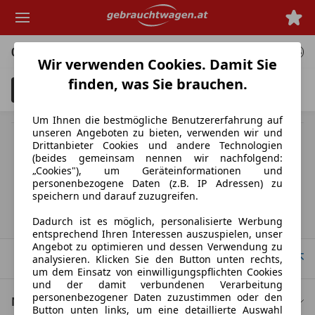
Zum
Hauptinhalt
springen
0 Angebote
für deine Suche
Wir verwenden Cookies. Damit Sie
finden, was Sie brauchen.
Filter
Unfallfahrzeuge anzeigen
3
Um Ihnen die bestmögliche Benutzererfahrung auf
unseren Angeboten zu bieten, verwenden wir und
MwSt. ausweisbar
Drittanbieter Cookies und andere Technologien
Herstellerangabe für Neufahrzeuge. Je nach Kilometerstand,
(beides gemeinsam nennen wir nachfolgend:
Fahrverhalten, Batteriealter und Ladeverhalten kann die elektrische
„Cookies"), um Geräteinformationen und
Reichweite bei Gebrauchtwagen deutlich abweichen.
personenbezogene Daten (z.B. IP Adressen) zu
speichern und darauf zuzugreifen.
Startseite
Dadurch ist es möglich, personalisierte Werbung
entsprechend Ihren Interessen auszuspielen, unser
Angebot zu optimieren und dessen Verwendung zu
Nach Oben
analysieren. Klicken Sie den Button unten rechts,
um dem Einsatz von einwilligungspflichten Cookies
und der damit verbundenen Verarbeitung
personenbezogener Daten zuzustimmen oder den
Nützliche Links
Button unten links, um eine detaillierte Auswahl