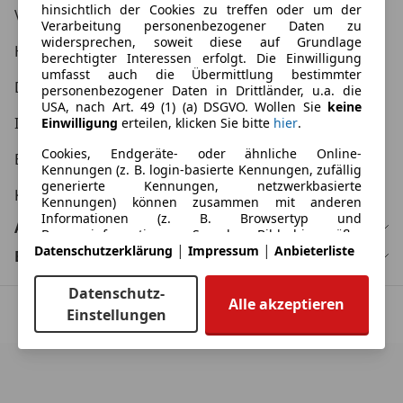
hinsichtlich der Cookies zu treffen oder um der
Verbraucher AGB
Verarbeitung personenbezogener Daten zu
widersprechen, soweit diese auf Grundlage
Händler AGB
berechtigter Interessen erfolgt. Die Einwilligung
umfasst auch die Übermittlung bestimmter
Datenschutzerklärung
personenbezogener Daten in Drittländer, u.a. die
USA, nach Art. 49 (1) (a) DSGVO. Wollen Sie
keine
Impressum
Einwilligung
erteilen, klicken Sie bitte
hier
.
Cookies, Endgeräte- oder ähnliche Online-
Erklärung zur Barrierefreiheit
Kennungen (z. B. login-basierte Kennungen, zufällig
generierte Kennungen, netzwerkbasierte
KFZ Kaufvertrag
Kennungen) können zusammen mit anderen
Informationen (z. B. Browsertyp und
Automarken
Browserinformationen, Sprache, Bildschirmgröße,
|
|
Datenschutzerklärung
Impressum
Anbieterliste
unterstützte Technologien usw.) auf Ihrem Endgerät
Bundesländer
gespeichert oder von dort ausgelesen werden, um
es jedes Mal wiederzuerkennen, wenn es eine App
Datenschutz-
oder einer Webseite aufruft. Dies geschieht für
Alle akzeptieren
Einstellungen
einen oder mehrere der hier aufgeführten
© Copyright
2026
by AutoScout24 GmbH.
Verarbeitungszwecke.
Sie können Ihre Präferenzen jederzeit anpassen und
erteilte Einwilligungen widerrufen, indem Sie in
unserer Datenschutzerklärung den Privacy Manager