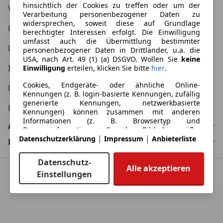
hinsichtlich der Cookies zu treffen oder um der
Verbraucher AGB
Verarbeitung personenbezogener Daten zu
widersprechen, soweit diese auf Grundlage
Händler AGB
berechtigter Interessen erfolgt. Die Einwilligung
umfasst auch die Übermittlung bestimmter
Datenschutzerklärung
personenbezogener Daten in Drittländer, u.a. die
USA, nach Art. 49 (1) (a) DSGVO. Wollen Sie
keine
Impressum
Einwilligung
erteilen, klicken Sie bitte
hier
.
Cookies, Endgeräte- oder ähnliche Online-
Erklärung zur Barrierefreiheit
Kennungen (z. B. login-basierte Kennungen, zufällig
generierte Kennungen, netzwerkbasierte
KFZ Kaufvertrag
Kennungen) können zusammen mit anderen
Informationen (z. B. Browsertyp und
Automarken
Browserinformationen, Sprache, Bildschirmgröße,
|
|
Datenschutzerklärung
Impressum
Anbieterliste
unterstützte Technologien usw.) auf Ihrem Endgerät
Bundesländer
gespeichert oder von dort ausgelesen werden, um
es jedes Mal wiederzuerkennen, wenn es eine App
Datenschutz-
oder einer Webseite aufruft. Dies geschieht für
Alle akzeptieren
Einstellungen
einen oder mehrere der hier aufgeführten
© Copyright
2026
by AutoScout24 GmbH.
Verarbeitungszwecke.
Sie können Ihre Präferenzen jederzeit anpassen und
erteilte Einwilligungen widerrufen, indem Sie in
unserer Datenschutzerklärung den Privacy Manager