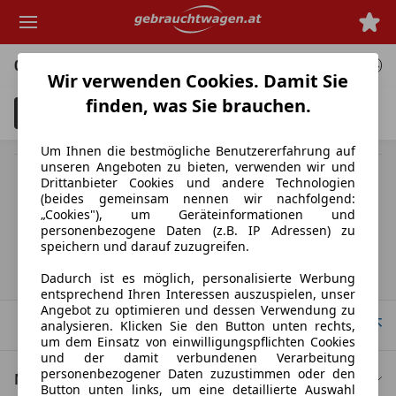
Zum
Hauptinhalt
springen
0 Angebote
für deine Suche
Wir verwenden Cookies. Damit Sie
finden, was Sie brauchen.
Filter
Unfallfahrzeuge anzeigen
3
Um Ihnen die bestmögliche Benutzererfahrung auf
unseren Angeboten zu bieten, verwenden wir und
MwSt. ausweisbar
Drittanbieter Cookies und andere Technologien
Herstellerangabe für Neufahrzeuge. Je nach Kilometerstand,
(beides gemeinsam nennen wir nachfolgend:
Fahrverhalten, Batteriealter und Ladeverhalten kann die elektrische
„Cookies"), um Geräteinformationen und
Reichweite bei Gebrauchtwagen deutlich abweichen.
personenbezogene Daten (z.B. IP Adressen) zu
speichern und darauf zuzugreifen.
Startseite
Dadurch ist es möglich, personalisierte Werbung
entsprechend Ihren Interessen auszuspielen, unser
Angebot zu optimieren und dessen Verwendung zu
Nach Oben
analysieren. Klicken Sie den Button unten rechts,
um dem Einsatz von einwilligungspflichten Cookies
und der damit verbundenen Verarbeitung
personenbezogener Daten zuzustimmen oder den
Nützliche Links
Button unten links, um eine detaillierte Auswahl