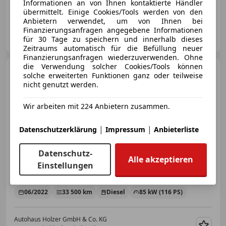
Informationen an von Ihnen kontaktierte Händler
01/2023
56 400 km
Diesel
150 kW (204 PS)
übermittelt. Einige Cookies/Tools werden von den
Anbietern verwendet, um von Ihnen bei
Finanzierungsanfragen angegebene Informationen
Autohaus Holzer GmbH & Co. KG
für 30 Tage zu speichern und innerhalb dieses
AT-4312 Ried in der Riedmark
Merk
Zeitraums automatisch für die Befüllung neuer
Finanzierungsanfragen wiederzuverwenden. Ohne
die Verwendung solcher Cookies/Tools können
Volkswagen Golf
solche erweiterten Funktionen ganz oder teilweise
Variant
2,0 TDI *5-J Garantie,
nicht genutzt werden.
Service+Bremsen neu!, N...
Wir arbeiten mit 224 Anbietern zusammen.
€ 20 990
|
|
Datenschutzerklärung
Impressum
Anbieterliste
Datenschutz-
Alle akzeptieren
Einstellungen
06/2022
33 500 km
Diesel
85 kW (116 PS)
Autohaus Holzer GmbH & Co. KG