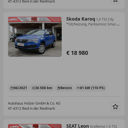
AT-4312 Ried in der Riedmark
Merk
Skoda Karoq
1,0 TSI City
*Sitzheizung, Parksensor, Smart
Link*
€ 18 980
06/2021
36 500 km
Benzin
81 kW (110 PS)
Autohaus Holzer GmbH & Co. KG
AT-4312 Ried in der Riedmark
Merk
SEAT Leon
Xcellence 1,5 TSI