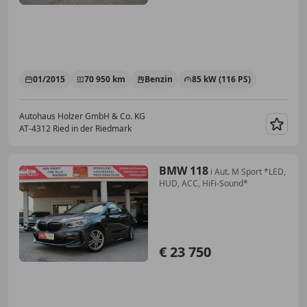
01/2015
70 950 km
Benzin
85 kW (116 PS)
Autohaus Holzer GmbH & Co. KG
AT-4312 Ried in der Riedmark
Merk
BMW 118
i Aut. M Sport *LED,
HUD, ACC, HiFi-Sound*
€ 23 750