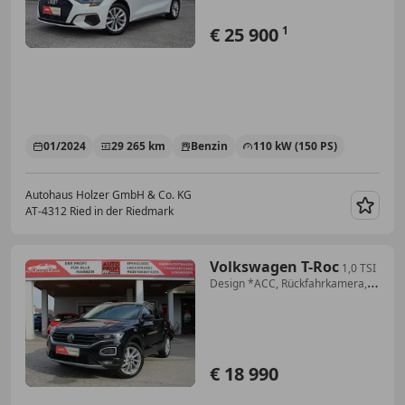
€ 25 900
1
01/2024
29 265 km
Benzin
110 kW (150 PS)
Autohaus Holzer GmbH & Co. KG
AT-4312 Ried in der Riedmark
Merk
Volkswagen T-Roc
1,0 TSI
Design *ACC, Rückfahrkamera,
el. Heckkl...
€ 18 990