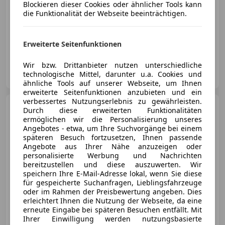
Blockieren dieser Cookies oder ähnlicher Tools kann
die Funktionalität der Webseite beeinträchtigen.
06/2025
2 685 km
Benzin
115 kW (156 PS)
Erweiterte Seitenfunktionen
Wir bzw. Drittanbieter nutzen unterschiedliche
Autohaus Holzer GmbH & Co. KG
technologische Mittel, darunter u.a. Cookies und
AT-4312 Ried in der Riedmark
Merk
ähnliche Tools auf unserer Webseite, um Ihnen
erweiterte Seitenfunktionen anzubieten und ein
verbessertes Nutzungserlebnis zu gewährleisten.
Audi A6
Avant 40 TDI Quattro
Durch diese erweiterten Funktionalitäten
S-tronic *NP80.500€, AHK, ...
ermöglichen wir die Personalisierung unseres
Angebotes - etwa, um Ihre Suchvorgänge bei einem
späteren Besuch fortzusetzen, Ihnen passende
Angebote aus Ihrer Nähe anzuzeigen oder
personalisierte Werbung und Nachrichten
€ 37 790
bereitzustellen und diese auszuwerten. Wir
speichern Ihre E-Mail-Adresse lokal, wenn Sie diese
für gespeicherte Suchanfragen, Lieblingsfahrzeuge
oder im Rahmen der Preisbewertung angeben. Dies
erleichtert Ihnen die Nutzung der Webseite, da eine
erneute Eingabe bei späteren Besuchen entfällt. Mit
Ihrer Einwilligung werden nutzungsbasierte