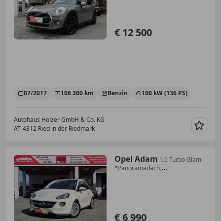
€ 12 500
07/2017
106 300 km
Benzin
100 kW (136 PS)
Autohaus Holzer GmbH & Co. KG
AT-4312 Ried in der Riedmark
Merk
Opel Adam
1.0 Turbo Glam
*Panoramadach,
Sitz&Lenkradheizung*
€ 6 990