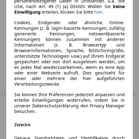
personenbezogener Daten in Drittländer, u.a. die
USA, nach Art. 49 (1) (a) DSGVO. Wollen Sie
keine
Einwilligung
erteilen, klicken Sie bitte
hier
.
€ 10 980
Cookies, Endgeräte- oder ähnliche Online-
Kennungen (z. B. login-basierte Kennungen, zufällig
generierte Kennungen, netzwerkbasierte
Kennungen) können zusammen mit anderen
Informationen (z. B. Browsertyp und
Browserinformationen, Sprache, Bildschirmgröße,
unterstützte Technologien usw.) auf Ihrem Endgerät
gespeichert oder von dort ausgelesen werden, um
06/2020
43 650 km
Benzin
62 kW (84 PS)
es jedes Mal wiederzuerkennen, wenn es eine App
oder einer Webseite aufruft. Dies geschieht für
einen oder mehrere der hier aufgeführten
Autohaus Holzer GmbH & Co. KG
Verarbeitungszwecke.
AT-4312 Ried in der Riedmark
Merk
Sie können Ihre Präferenzen jederzeit anpassen und
erteilte Einwilligungen widerrufen, indem Sie in
Skoda Fabia
Combi
unserer Datenschutzerklärung den Privacy Manager
Ambition 1,0 TSI *Tempomat,
besuchen.
Parksensor*
Zwecke
€ 11 690,-
Genaue Standortdaten und Identifikation durch