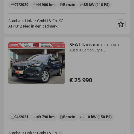
07/2020
44 900 km
Benzin
85 kW (116 PS)
Autohaus Holzer GmbH & Co. KG
AT-4312 Ried in der Riedmark
Merk
SEAT Tarraco
1,5 TSI ACT
Austria Edition Style
*Rückfahrkame...
€ 25 990
04/2021
49 790 km
Benzin
110 kW (150 PS)
Autohaus Holzer GmbH & Co. KG