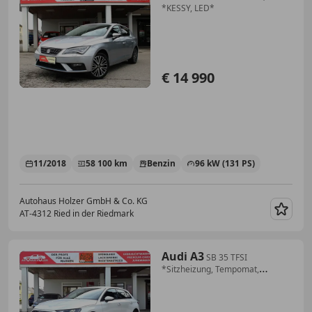
*KESSY, LED*
€ 14 990
11/2018
58 100 km
Benzin
96 kW (131 PS)
Autohaus Holzer GmbH & Co. KG
AT-4312 Ried in der Riedmark
Merk
Audi A3
SB 35 TFSI
*Sitzheizung, Tempomat,
Sportsitze,...*