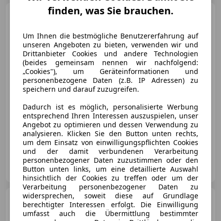
finden, was Sie brauchen.
Alfa Romeo Stelvio
2.2
JTDM Super 2WD *Bremsen NEU,
RF-Kamera, Mem...
Um Ihnen die bestmögliche Benutzererfahrung auf
unseren Angeboten zu bieten, verwenden wir und
Drittanbieter Cookies und andere Technologien
(beides gemeinsam nennen wir nachfolgend:
€ 24 990
„Cookies"), um Geräteinformationen und
personenbezogene Daten (z.B. IP Adressen) zu
speichern und darauf zuzugreifen.
Dadurch ist es möglich, personalisierte Werbung
entsprechend Ihren Interessen auszuspielen, unser
Angebot zu optimieren und dessen Verwendung zu
analysieren. Klicken Sie den Button unten rechts,
06/2020
70 200 km
Diesel
140 kW (190 PS)
um dem Einsatz von einwilligungspflichten Cookies
und der damit verbundenen Verarbeitung
personenbezogener Daten zuzustimmen oder den
Autohaus Holzer GmbH & Co. KG
Button unten links, um eine detaillierte Auswahl
AT-4312 Ried in der Riedmark
Merk
hinsichtlich der Cookies zu treffen oder um der
Verarbeitung personenbezogener Daten zu
widersprechen, soweit diese auf Grundlage
Kia Rio
1,25 MPI Titan ISG
berechtigter Interessen erfolgt. Die Einwilligung
*inkl. KIA Garantie, AHK, Si...
umfasst auch die Übermittlung bestimmter