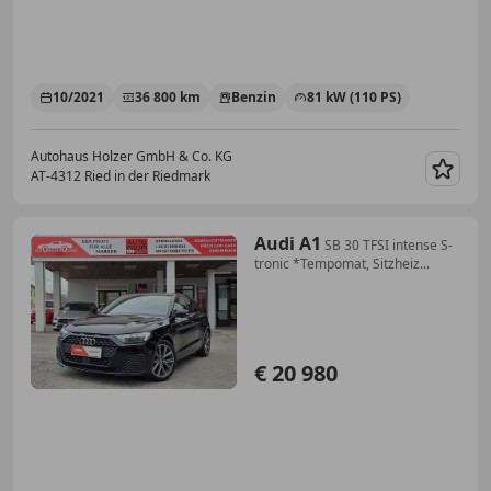
10/2021
36 800 km
Benzin
81 kW (110 PS)
Autohaus Holzer GmbH & Co. KG
AT-4312 Ried in der Riedmark
Merk
Audi A1
SB 30 TFSI intense S-
tronic *Tempomat, Sitzheiz...
€ 20 980