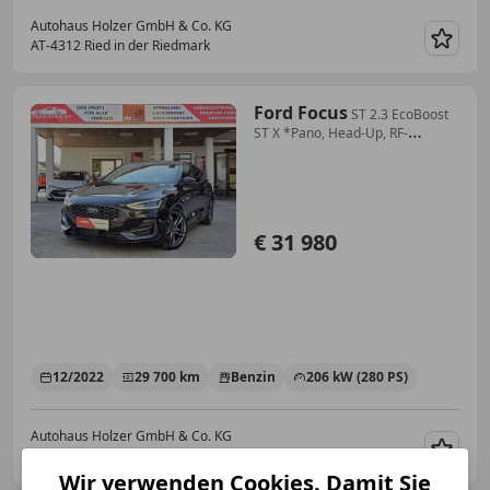
Autohaus Holzer GmbH & Co. KG
AT-4312 Ried in der Riedmark
Merk
Ford Focus
ST 2.3 EcoBoost
ST X *Pano, Head-Up, RF-
Kamera,...
€ 31 980
12/2022
29 700 km
Benzin
206 kW (280 PS)
Autohaus Holzer GmbH & Co. KG
AT-4312 Ried in der Riedmark
Merk
Wir verwenden Cookies. Damit Sie