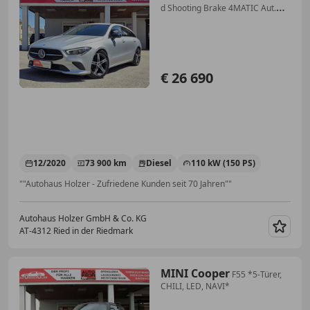
d Shooting Brake 4MATIC Aut.
*11,5" Digital-Coc...
€ 26 690
12/2020
73 900 km
Diesel
110 kW (150 PS)
""Autohaus Holzer - Zufriedene Kunden seit 70 Jahren""
Autohaus Holzer GmbH & Co. KG
AT-4312 Ried in der Riedmark
Merk
MINI Cooper
F55 *5-Türer,
CHILI, LED, NAVI*