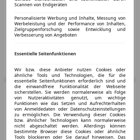
€ 10 890
Scannen von Endgeräten
Personalisierte Werbung und Inhalte, Messung von
Werbeleistung und der Performance von Inhalten,
Zielgruppenforschung sowie Entwicklung und
Verbesserung von Angeboten
Reduziert
05/2018
72 000 km
Benzin
70 kW (95 PS)
Essentielle Seitenfunktionen
Autohaus Holzer GmbH & Co. KG
Wir bzw. diese Anbieter nutzen Cookies oder
AT-4312 Ried in der Riedmark
Merk
ähnliche Tools und Technologien, die für die
essentielle Seitenfunktionen erforderlich sind und
die einwandfreie Funktionalität der Webseite
MINI Cooper
C Classic Trim
sicherstellen. Sie werden normalerweise als Folge
Aut. *S-Paket, Head-Up, KESSY*
von Nutzeraktivitäten genutzt, um wichtige
Funktionen wie das Setzen und Aufrechterhalten
von Anmeldedaten oder Datenschutzeinstellungen
zu ermöglichen. Die Verwendung dieser Cookies
bzw. ähnlicher Technologien kann normalerweise
€ 26 980
nicht abgeschaltet werden. Allerdings können
bestimmte Browser diese Cookies oder ähnliche
Tools blockieren oder Sie darauf hinweisen. Das