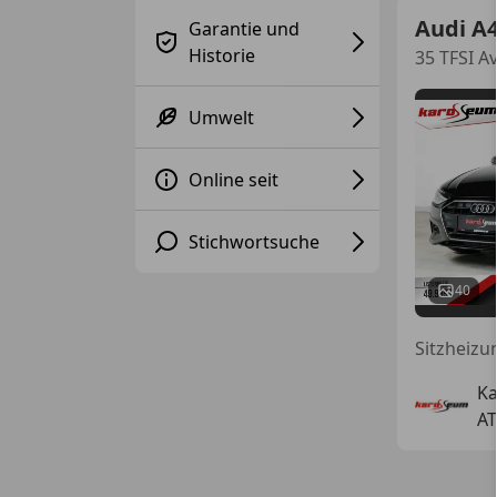
Audi A
Garantie und
Historie
35 TFSI A
Umwelt
Online seit
Stichwortsuche
40
K
AT