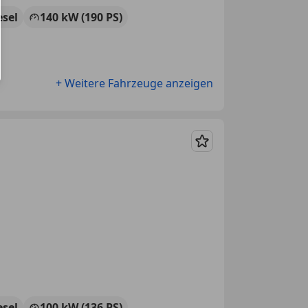
esel
140 kW (190 PS)
+ Weitere Fahrzeuge anzeigen
Merken
esel
100 kW (136 PS)