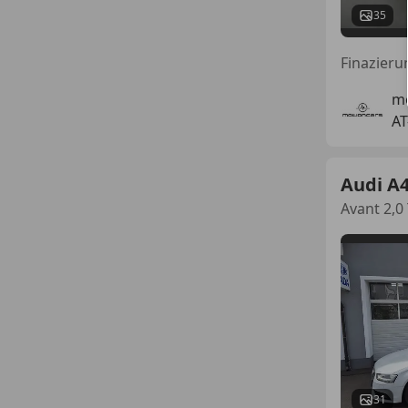
35
Finazieru
m
AT
Audi A
Avant 2,0
31