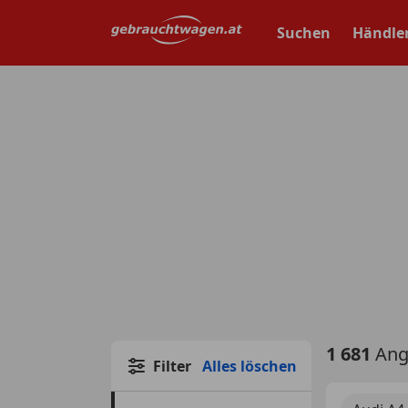
Zum
Hauptinhalt
Suchen
Händle
springen
1 681
Ang
Filter
Alles löschen