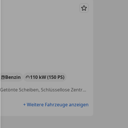
Merken
Benzin
110 kW (150 PS)
Sitzheizung, Elektrische Heckklappe, Navigationssystem, Tempomat, Getönte Scheiben, Schlüssellose Zentralverriegelung, Einparkhilfe Sensoren vorne, Fernlichtassistent
+ Weitere Fahrzeuge anzeigen