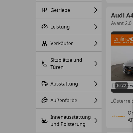
Getriebe
Audi A
Avant 2.0
Leistung
Verkäufer
Sitzplätze und
Türen
Ausstattung
30
Außenfarbe
„Österre
On
Innenausstattung
AT
und Polsterung