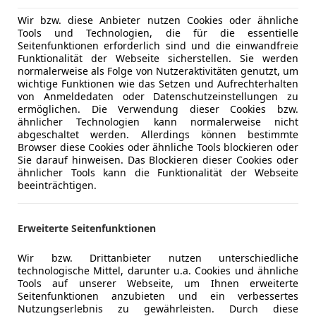
Wir bzw. diese Anbieter nutzen Cookies oder ähnliche
Tools und Technologien, die für die essentielle
Seitenfunktionen erforderlich sind und die einwandfreie
Neu
03/2022
50 200 km
Funktionalität der Webseite sicherstellen. Sie werden
normalerweise als Folge von Nutzeraktivitäten genutzt, um
wichtige Funktionen wie das Setzen und Aufrechterhalten
von Anmeldedaten oder Datenschutzeinstellungen zu
ermöglichen. Die Verwendung dieser Cookies bzw.
arosseum GmbH
ähnlicher Technologien kann normalerweise nicht
-4693 Desselbrunn
abgeschaltet werden. Allerdings können bestimmte
Browser diese Cookies oder ähnliche Tools blockieren oder
Sie darauf hinweisen. Das Blockieren dieser Cookies oder
ähnlicher Tools kann die Funktionalität der Webseite
4
beeinträchtigen.
TDI quattro S-tronic
€ 24 980
1
Erweiterte Seitenfunktionen
Wir bzw. Drittanbieter nutzen unterschiedliche
technologische Mittel, darunter u.a. Cookies und ähnliche
Tools auf unserer Webseite, um Ihnen erweiterte
Seitenfunktionen anzubieten und ein verbessertes
Nutzungserlebnis zu gewährleisten. Durch diese