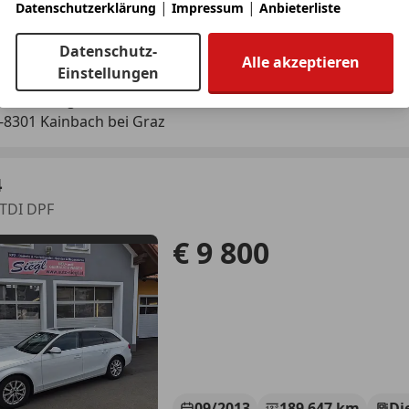
|
|
Datenschutzerklärung
Impressum
Anbieterliste
03/2020
147 887 km
Di
Datenschutz-
Alle akzeptieren
ng ohne Anzahlung möglich!
Einstellungen
otioncars gmbh
-8301 Kainbach bei Graz
4
 TDI DPF
€ 9 800
09/2013
189 647 km
Di