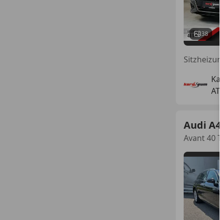
38
K
AT
Audi A
Avant 40 