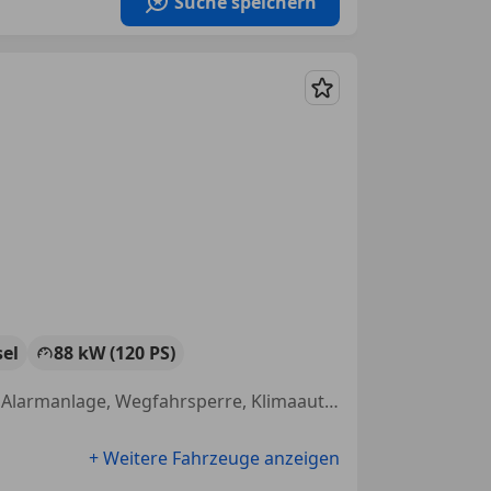
Suche speichern
Merken
sel
88 kW (120 PS)
Elektrische Fensterheber, Alufelgen, Xenonscheinwerfer, Sitzheizung, Alarmanlage, Wegfahrsperre, Klimaautomatik, Tagfahrlicht
+ Weitere Fahrzeuge anzeigen