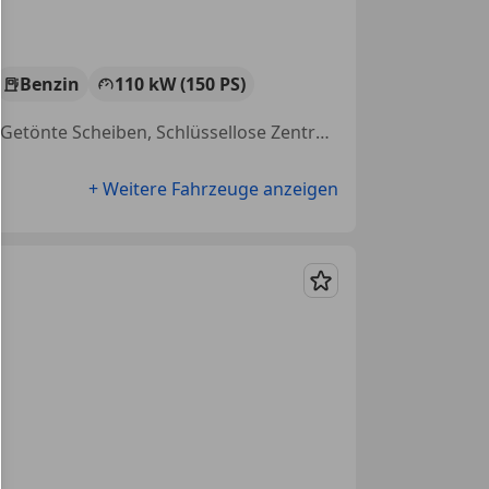
Benzin
110 kW (150 PS)
Sitzheizung, Elektrische Heckklappe, Navigationssystem, Tempomat, Getönte Scheiben, Schlüssellose Zentralverriegelung, Einparkhilfe Sensoren vorne, Sprachsteuerung
+ Weitere Fahrzeuge anzeigen
Merken