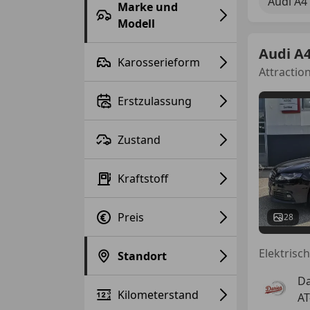
Audi A4
Marke und
Modell
Audi A
Karosserieform
Attractio
Erstzulassung
Zustand
Kraftstoff
Preis
28
Standort
Da
Kilometerstand
AT