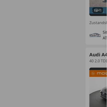
45
Zustandsb
Si
AT
Audi A
40 2.0 TD