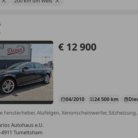
200 km um Wels
4
n
€ 12 900
04/2010
24 500 km
Die
rios Autohaus e.U.
-4911 Tumeltsham