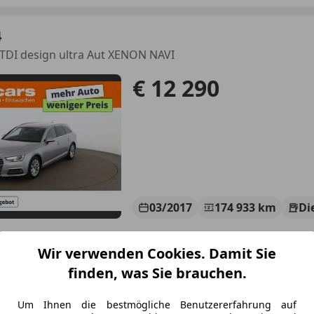
4
 TDI design ultra Aut XENON NAVI
€ 12 290
03/2017
174 933 km
Di
ichs größtes Gebrauchtwagen-Outlet“
Wir verwenden Cookies. Damit Sie
linecars Vertriebs GmbH
finden, was Sie brauchen.
-8143 Dobl bei Lieboch
Um Ihnen die bestmögliche Benutzererfahrung auf