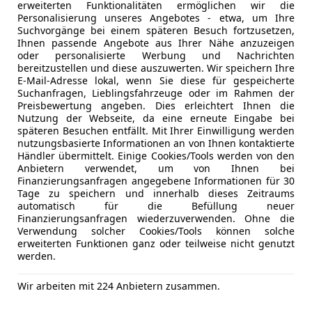
erweiterten Funktionalitäten ermöglichen wir die
Personalisierung unseres Angebotes - etwa, um Ihre
Suchvorgänge bei einem späteren Besuch fortzusetzen,
04/2022
96 600 km
Die
Ihnen passende Angebote aus Ihrer Nähe anzuzeigen
oder personalisierte Werbung und Nachrichten
ericht auf www.kfzsitz.at - Sicher kaufen
bereitzustellen und diese auszuwerten. Wir speichern Ihre
E-Mail-Adresse lokal, wenn Sie diese für gespeicherte
tz KFZ- Handels GmbH
Suchanfragen, Lieblingsfahrzeuge oder im Rahmen der
Preisbewertung angeben. Dies erleichtert Ihnen die
-4053 Haid
Nutzung der Webseite, da eine erneute Eingabe bei
späteren Besuchen entfällt. Mit Ihrer Einwilligung werden
nutzungsbasierte Informationen an von Ihnen kontaktierte
Händler übermittelt. Einige Cookies/Tools werden von den
4
Anbietern verwendet, um von Ihnen bei
I advanced Pickerl NEU
Finanzierungsanfragen angegebene Informationen für 30
Tage zu speichern und innerhalb dieses Zeitraums
€ 18 880
automatisch für die Befüllung neuer
1
Finanzierungsanfragen wiederzuverwenden. Ohne die
Verwendung solcher Cookies/Tools können solche
erweiterten Funktionen ganz oder teilweise nicht genutzt
werden.
Wir arbeiten mit 224 Anbietern zusammen.