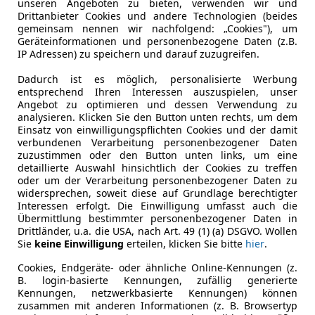
unseren Angeboten zu bieten, verwenden wir und
4
Drittanbieter Cookies und andere Technologien (beides
gemeinsam nennen wir nachfolgend: „Cookies"), um
vant | NEUWERTIG | Fahrassistenten
Geräteinformationen und personenbezogene Daten (z.B.
IP Adressen) zu speichern und darauf zuzugreifen.
€ 21 790
1
Dadurch ist es möglich, personalisierte Werbung
entsprechend Ihren Interessen auszuspielen, unser
Angebot zu optimieren und dessen Verwendung zu
analysieren. Klicken Sie den Button unten rechts, um dem
Einsatz von einwilligungspflichten Cookies und der damit
verbundenen Verarbeitung personenbezogener Daten
zuzustimmen oder den Button unten links, um eine
detaillierte Auswahl hinsichtlich der Cookies zu treffen
oder um der Verarbeitung personenbezogener Daten zu
Neu
05/2022
47 700 km
widersprechen, soweit diese auf Grundlage berechtigter
Interessen erfolgt. Die Einwilligung umfasst auch die
Übermittlung bestimmter personenbezogener Daten in
Drittländer, u.a. die USA, nach Art. 49 (1) (a) DSGVO. Wollen
Sie
keine Einwilligung
erteilen, klicken Sie bitte
hier
.
arosseum GmbH
-4693 Desselbrunn
Cookies, Endgeräte- oder ähnliche Online-Kennungen (z.
B. login-basierte Kennungen, zufällig generierte
Kennungen, netzwerkbasierte Kennungen) können
zusammen mit anderen Informationen (z. B. Browsertyp