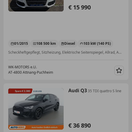
€ 15 990
01/2015
108 500 km
Diesel
103 kW (140 PS)
Scheckheftgepflegt, Sitzheizung, Elektrische Seitenspiegel, Allrad, Ambientebeleuchtung, Multifunktionslenkrad, Einparkhilfe Sensoren vorne, Isofix
WK-MOTORS e.U.
AT-4800 Attnang-Puchheim
Merk
Audi Q3
35 TDI quattro S line
€ 36 890