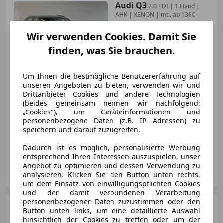
Audi Q3
2.0 TDI | 1.Hand |
AHK | XENON | mtl. ab 136€
Wir verwenden Cookies. Damit Sie
finden, was Sie brauchen.
€ 11 990
Um Ihnen die bestmögliche Benutzererfahrung auf
unseren Angeboten zu bieten, verwenden wir und
Drittanbieter Cookies und andere Technologien
(beides gemeinsam nennen wir nachfolgend:
„Cookies"), um Geräteinformationen und
personenbezogene Daten (z.B. IP Adressen) zu
05/2012
150 000 km
Diesel
103 kW (140 PS)
speichern und darauf zuzugreifen.
Bluetooth, Einparkhilfe Sensoren hinten, Tagfahrlicht, Isofix, Alufelgen, Klimaautomatik, Sitzheizung, Xenonscheinwerfer
Dadurch ist es möglich, personalisierte Werbung
entsprechend Ihren Interessen auszuspielen, unser
Angebot zu optimieren und dessen Verwendung zu
MB-Automobile GmbH
analysieren. Klicken Sie den Button unten rechts,
AT-4310 Mauthausen
Merk
um dem Einsatz von einwilligungspflichten Cookies
und der damit verbundenen Verarbeitung
personenbezogener Daten zuzustimmen oder den
Audi Q3
35TDI S-tronic
Button unten links, um eine detaillierte Auswahl
*LED*NAVI*ACC*Virtual
hinsichtlich der Cookies zu treffen oder um der
Cockpit*Al...