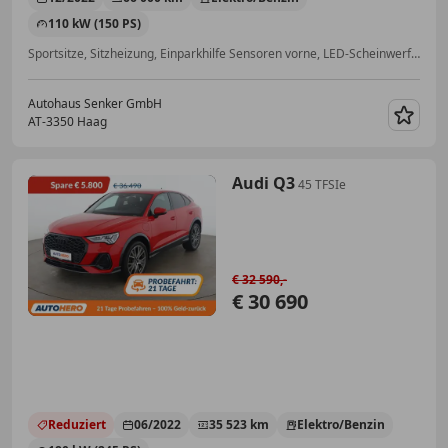
110 kW (150 PS)
Sportsitze, Sitzheizung, Einparkhilfe Sensoren vorne, LED-Scheinwerfer, Berganfahrassistent, Spurhalteassistent, Apple CarPlay
Autohaus Senker GmbH
AT-3350 Haag
Merk
Audi Q3
45 TFSIe
€ 32 590,-
€ 30 690
Reduziert
06/2022
35 523 km
Elektro/Benzin