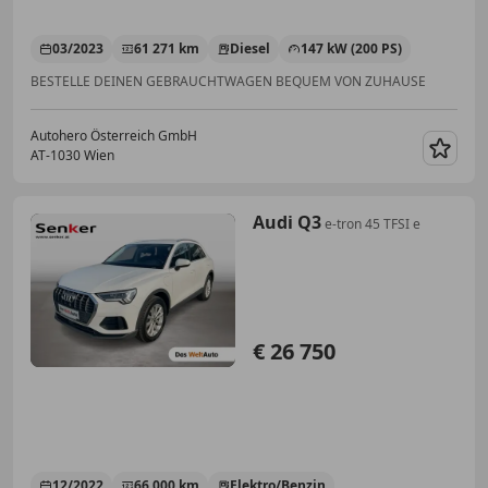
03/2023
61 271 km
Diesel
147 kW (200 PS)
BESTELLE DEINEN GEBRAUCHTWAGEN BEQUEM VON ZUHAUSE
Autohero Österreich GmbH
AT-1030 Wien
Merk
Audi Q3
e-tron 45 TFSI e
€ 26 750
12/2022
66 000 km
Elektro/Benzin