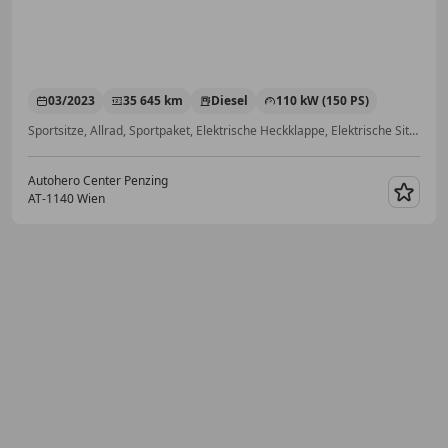
03/2023
35 645 km
Diesel
110 kW (150 PS)
Sportsitze, Allrad, Sportpaket, Elektrische Heckklappe, Elektrische Sitze, Einparkhilfe Sensoren hinten, Scheckheftgepflegt, Getönte Scheiben
Autohero Center Penzing
AT-1140 Wien
Merk