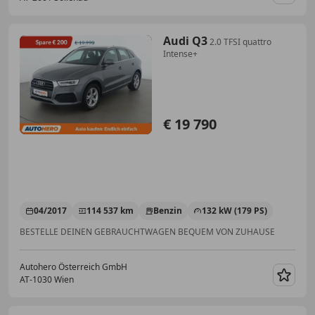
Merk
Audi Q3
2.0 TFSI quattro
Intense+
€ 19 790
04/2017
114 537 km
Benzin
132 kW (179 PS)
BESTELLE DEINEN GEBRAUCHTWAGEN BEQUEM VON ZUHAUSE
Autohero Österreich GmbH
AT-1030 Wien
Merk