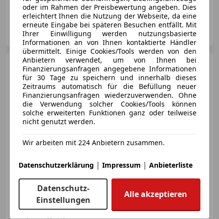
Sportsitze, Sportpaket, Einparkhilfe Rückfahrkamera, Ambientebeleuchtung, Elektrische Heckklappe, Getönte Scheiben, Volldigitales Kombiinstrument, Abstandstempomat
oder im Rahmen der Preisbewertung angeben. Dies
erleichtert Ihnen die Nutzung der Webseite, da eine
erneute Eingabe bei späteren Besuchen entfällt. Mit
Onlinecars Vertriebs GmbH ZWNL Wien
Ihrer Einwilligung werden nutzungsbasierte
AT-1020 Wien
Merk
Informationen an von Ihnen kontaktierte Händler
übermittelt. Einige Cookies/Tools werden von den
Anbietern verwendet, um von Ihnen bei
Audi Q3
Quattro S-Line
Finanzierungsanfragen angegebene Informationen
für 30 Tage zu speichern und innerhalb dieses
Zeitraums automatisch für die Befüllung neuer
Finanzierungsanfragen wiederzuverwenden. Ohne
die Verwendung solcher Cookies/Tools können
solche erweiterten Funktionen ganz oder teilweise
€ 17 990
1
nicht genutzt werden.
Wir arbeiten mit 224 Anbietern zusammen.
|
|
Datenschutzerklärung
Impressum
Anbieterliste
09/2016
138 000 km
Diesel
110 kW (150 PS)
Datenschutz-
Alle akzeptieren
Sportsitze, Allrad, Einparkhilfe Rückfahrkamera, LED-Scheinwerfer, Bordcomputer, Voll-LED Scheinwerfer, Alufelgen, Sitzheizung
Einstellungen