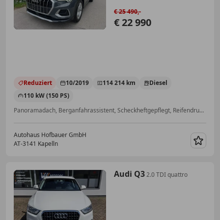
€ 25 490,-
€ 22 990
Reduziert
10/2019
114 214 km
Diesel
110 kW (150 PS)
Panoramadach, Berganfahrassistent, Scheckheftgepflegt, Reifendruckkontrollsystem, Spurhalteassistent, Freisprecheinrichtung, Bluetooth, Multifunktionslenkrad
Autohaus Hofbauer GmbH
AT-3141 Kapelln
Merk
Audi Q3
2.0 TDI quattro