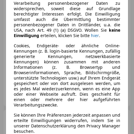
Verarbeitung personenbezogener Daten zu
widersprechen, soweit diese auf Grundlage
berechtigter Interessen erfolgt. Die Einwilligung
umfasst auch die Übermittlung bestimmter
€ 24 980
1
personenbezogener Daten in Drittländer, u.a. die
USA, nach Art. 49 (1) (a) DSGVO. Wollen Sie
keine
Einwilligung
erteilen, klicken Sie bitte
hier
.
Cookies, Endgeräte- oder ähnliche Online-
Kennungen (z. B. login-basierte Kennungen, zufällig
generierte Kennungen, netzwerkbasierte
Kennungen) können zusammen mit anderen
Neu
11/2020
125 000 km
Diesel
Informationen (z. B. Browsertyp und
110 kW (150 PS)
Browserinformationen, Sprache, Bildschirmgröße,
unterstützte Technologien usw.) auf Ihrem Endgerät
Sportsitze, Zentralverriegelung, Elektrische Heckklappe, Sitzheizung, Abstandstempomat, Scheckheftgepflegt, LED-Scheinwerfer, Schlüssellose Zentralverriegelung
gespeichert oder von dort ausgelesen werden, um
es jedes Mal wiederzuerkennen, wenn es eine App
KFZ Baumgartner GmbH
oder einer Webseite aufruft. Dies geschieht für
AT-4144 Oberkappel
einen oder mehrere der hier aufgeführten
Merk
Verarbeitungszwecke.
Sie können Ihre Präferenzen jederzeit anpassen und
Audi Q3
35 TFSI intense
erteilte Einwilligungen widerrufen, indem Sie in
unserer Datenschutzerklärung den Privacy Manager
besuchen.