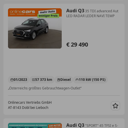
Audi Q3
35 TDI advanced Aut
LED RADAR LEDER NAVI TEMP
€ 29 490
01/2023
57 373 km
Diesel
110 kW (150 PS)
„Österreichs größtes Gebrauchtwagen-Outlet“
Onlinecars Vertriebs GmbH
AT-8143 Dobl bei Lieboch
Merk
Audi Q3
"SPORT" 45 TFSI e S-