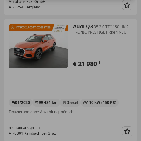
Autohaus Eckl GmbH
AT-3254 Bergland
Merk
Audi Q3
35 2.0 TDI 150 HK S
TRONIC PRESTIGE Pickerl NEU
€ 21 980
1
01/2020
99 484 km
Diesel
110 kW (150 PS)
Finazierung ohne Anzahlung möglich!
motioncars gmbh
AT-8301 Kainbach bei Graz
Merk