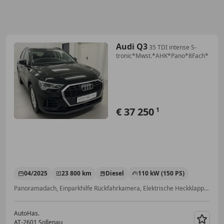
Audi Q3
35 TDI intense S-
tronic*Mwst.*AHK*Pano*8Fach*
€ 37 250
1
04/2025
23 800 km
Diesel
110 kW (150 PS)
Panoramadach, Einparkhilfe Rückfahrkamera, Elektrische Heckklappe, Anhängerkupplung, Schiebedach, Getönte Scheiben, Abstandstempomat, Schlüssellose Zentralverriegelung
AutoHas.
AT-2601 Sollenau