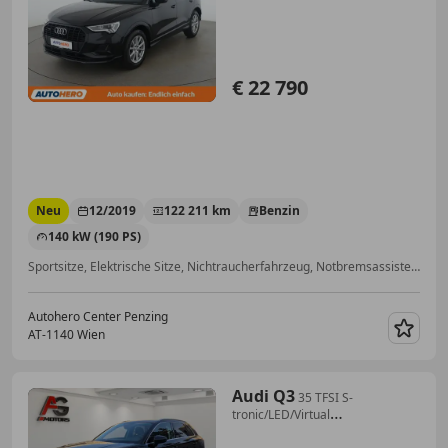
€ 22 790
Neu
12/2019
122 211 km
Benzin
140 kW (190 PS)
Sportsitze, Elektrische Sitze, Nichtraucherfahrzeug, Notbremsassistent, Volldigitales Kombiinstrument, LED-Scheinwerfer, Einparkhilfe Rückfahrkamera, Abstandstempomat
Autohero Center Penzing
AT-1140 Wien
Merk
Audi Q3
35 TFSI S-
tronic/LED/Virtual
Cockpit/Navi/SHZ/Spu