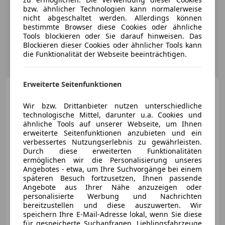
bzw. ähnlicher Technologien kann normalerweise
nicht abgeschaltet werden. Allerdings können
bestimmte Browser diese Cookies oder ähnliche
Tools blockieren oder Sie darauf hinweisen. Das
Blockieren dieser Cookies oder ähnlicher Tools kann
die Funktionalität der Webseite beeinträchtigen.
Erweiterte Seitenfunktionen
Audi Q3
35 TDI S-Line Aut LED
RADAR LEDER NAVI SITZHZG
Wir bzw. Drittanbieter nutzen unterschiedliche
technologische Mittel, darunter u.a. Cookies und
ähnliche Tools auf unserer Webseite, um Ihnen
erweiterte Seitenfunktionen anzubieten und ein
verbessertes Nutzungserlebnis zu gewährleisten.
€ 25 490
Durch diese erweiterten Funktionalitäten
ermöglichen wir die Personalisierung unseres
Angebotes - etwa, um Ihre Suchvorgänge bei einem
späteren Besuch fortzusetzen, Ihnen passende
Angebote aus Ihrer Nähe anzuzeigen oder
personalisierte Werbung und Nachrichten
bereitzustellen und diese auszuwerten. Wir
02/2021
113 135 km
Diesel
110 kW (150 PS)
speichern Ihre E-Mail-Adresse lokal, wenn Sie diese
für gespeicherte Suchanfragen, Lieblingsfahrzeuge