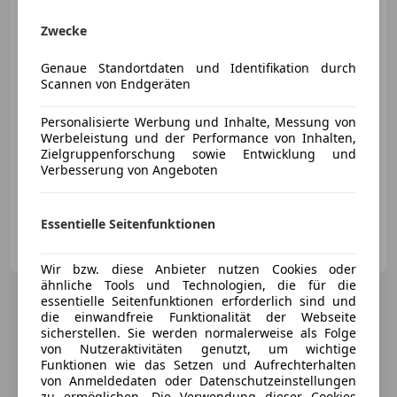
Zwecke
€ 35 980
Genaue Standortdaten und Identifikation durch
Scannen von Endgeräten
Personalisierte Werbung und Inhalte, Messung von
Werbeleistung und der Performance von Inhalten,
Zielgruppenforschung sowie Entwicklung und
09/2025
14 420 km
Benzin
110 kW (150 PS)
Verbesserung von Angeboten
Sportsitze, Einparkhilfe Rückfahrkamera, Isofix, Navigationssystem, Elektrische Heckklappe, Pannenkit, Alufelgen, Notbremsassistent
Essentielle Seitenfunktionen
Porsche St.Pölten
AT-3100 St. Pölten
Merk
Wir bzw. diese Anbieter nutzen Cookies oder
ähnliche Tools und Technologien, die für die
essentielle Seitenfunktionen erforderlich sind und
die einwandfreie Funktionalität der Webseite
sicherstellen. Sie werden normalerweise als Folge
von Nutzeraktivitäten genutzt, um wichtige
Funktionen wie das Setzen und Aufrechterhalten
von Anmeldedaten oder Datenschutzeinstellungen
zu ermöglichen. Die Verwendung dieser Cookies