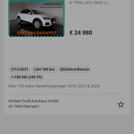
tr. *VOLL LED / NAVI /
SPORTSITZE / VIRTUELL / SHZG /
VZ-ERKENNUNG /
SPURHALTEASS. / 2-ZONEN-
KLIMA*
€ 24 980
12/2021
84 100 km
Elektro/Benzin
180 kW (245 PS)
Über 750 Autos! Bewertungssieger 2019, 2021 & 2023!
Herbert Seidl Autohaus GmbH
AT-7400 Oberwart
Merk