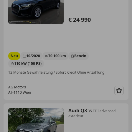
€ 24 990
Neu
10/2020
70 100 km
Benzin
110 kW (150 PS)
12 Monate Gewährleistung / Sofort Kredit Ohne Anzahlung
AG Motors
AT-1110 Wien
Merk
Audi Q3
35 TDI advanced
exterieur