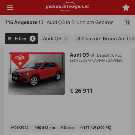
Zum
Hauptinhalt
springen
716 Angebote
für Audi Q3 in Brunn am Gebirge
Filter
Audi Q3
200 km um Brunn Am Geb
3
Audi Q3
40 TDI quattro Aut.
LED+LEDER+NAVI+MEGAPREIS
€ 26 911
06/2022
40 643 km
Diesel
147 kW (200 PS)