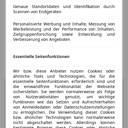
Genaue Standortdaten und Identifikation durch
€ 35 999
Scannen von Endgeräten
Personalisierte Werbung und Inhalte, Messung von
Werbeleistung und der Performance von Inhalten,
Zielgruppenforschung sowie Entwicklung und
Verbesserung von Angeboten
02/2021
92 860 km
Diesel
150 kW (204 PS)
Finanzierung ohne Anzahlung möglich.
Essentielle Seitenfunktionen
Autohandel Sturm GmbH
Wir bzw. diese Anbieter nutzen Cookies oder
AT-8435 Leitring
Merk
ähnliche Tools und Technologien, die für die
essentielle Seitenfunktionen erforderlich sind und
die einwandfreie Funktionalität der Webseite
sicherstellen. Sie werden normalerweise als Folge
von Nutzeraktivitäten genutzt, um wichtige
Funktionen wie das Setzen und Aufrechterhalten
von Anmeldedaten oder Datenschutzeinstellungen
zu ermöglichen. Die Verwendung dieser Cookies
bzw. ähnlicher Technologien kann normalerweise
nicht abgeschaltet werden. Allerdings können
bestimmte Browser diese Cookies oder ähnliche