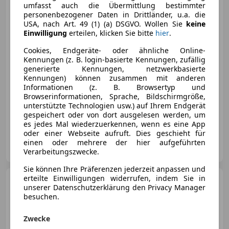
umfasst auch die Übermittlung bestimmter
personenbezogener Daten in Drittländer, u.a. die
USA, nach Art. 49 (1) (a) DSGVO. Wollen Sie
keine
Einwilligung
erteilen, klicken Sie bitte
hier
.
€ 40 690
Cookies, Endgeräte- oder ähnliche Online-
Kennungen (z. B. login-basierte Kennungen, zufällig
generierte Kennungen, netzwerkbasierte
Kennungen) können zusammen mit anderen
Informationen (z. B. Browsertyp und
Browserinformationen, Sprache, Bildschirmgröße,
03/2023
35 618 km
Diesel
150 kW (204 PS)
unterstützte Technologien usw.) auf Ihrem Endgerät
gespeichert oder von dort ausgelesen werden, um
BESTELLE DEINEN GEBRAUCHTWAGEN BEQUEM VON ZUHAUSE
es jedes Mal wiederzuerkennen, wenn es eine App
oder einer Webseite aufruft. Dies geschieht für
Autohero Österreich GmbH
einen oder mehrere der hier aufgeführten
AT-1030 Wien
Merk
Verarbeitungszwecke.
Sie können Ihre Präferenzen jederzeit anpassen und
erteilte Einwilligungen widerrufen, indem Sie in
Audi Q5
40 TDI quattro S-line
unserer Datenschutzerklärung den Privacy Manager
S-tronic *LED*AHK*Navi*
besuchen.
Zwecke