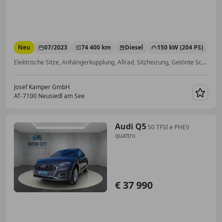
Neu
07/2023
74 400 km
Diesel
150 kW (204 PS)
Elektrische Sitze, Anhängerkupplung, Allrad, Sitzheizung, Getönte Scheiben, Head-up display, Scheinwerferreinigung, Luftfederung
Josef Kamper GmbH
AT-7100 Neusiedl am See
Merk
Audi Q5
50 TFSI e PHEV
quattro
€ 37 990