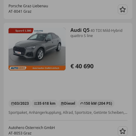
Porsche Graz-Liebenau
AT-8041 Graz
Merk
Audi Q5
40 TDI Mild-Hybrid
quattro S line
€ 40 690
03/2023
35 618 km
Diesel
150 kW (204 PS)
Sportpaket, Anhängerkupplung, Allrad, Sportsitze, Getönte Scheiben, Ambientebeleuchtung, Volldigitales Kombiinstrument, Abstandstempomat
Autohero Österreich GmbH
AT-8053 Graz
Merk