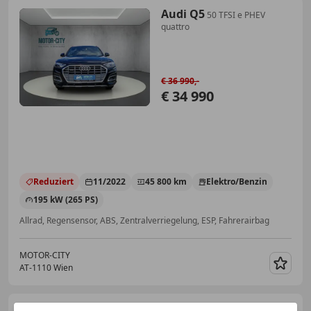
Audi Q5
50 TFSI e PHEV
quattro
€ 36 990,-
€ 34 990
Reduziert
11/2022
45 800 km
Elektro/Benzin
195 kW (265 PS)
Allrad, Regensensor, ABS, Zentralverriegelung, ESP, Fahrerairbag
MOTOR-CITY
AT-1110 Wien
Merk
Audi Q5