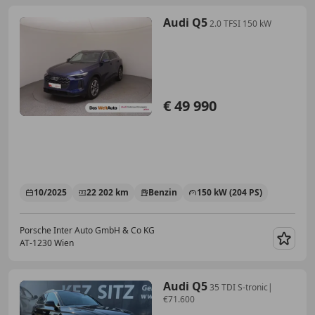
Audi Q5
2.0 TFSI 150 kW
€ 49 990
10/2025
22 202 km
Benzin
150 kW (204 PS)
Porsche Inter Auto GmbH & Co KG
AT-1230 Wien
Merk
Audi Q5
35 TDI S-tronic|
€71.600