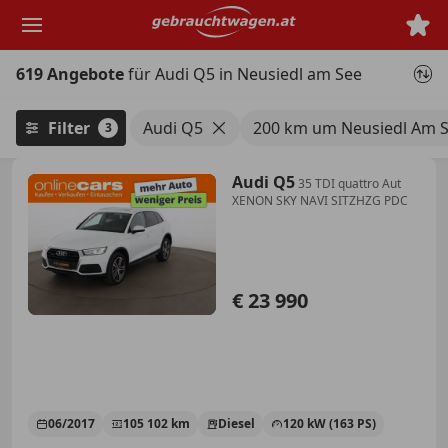
Zum
Hauptinhalt
springen
619 Angebote
für Audi Q5 in Neusiedl am See
Filter
Audi Q5
200 km um Neusiedl Am 
3
Audi Q5
35 TDI quattro Aut
XENON SKY NAVI SITZHZG PDC
€ 23 990
06/2017
105 102 km
Diesel
120 kW (163 PS)