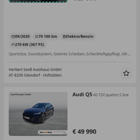
09/2020
79 100 km
Elektro/Benzin
270 kW (367 PS)
Sportsitze, Soundsystem, Getönte Scheiben, Scheckheftgepflegt, Allrad, Freisprecheinrichtung, Tempomat, ABS
Herbert Seidl Autohaus GmbH
AT-8200 Gleisdorf - Hofstätten
Merk
Audi Q5
40 TDI quattro S line
€ 49 990