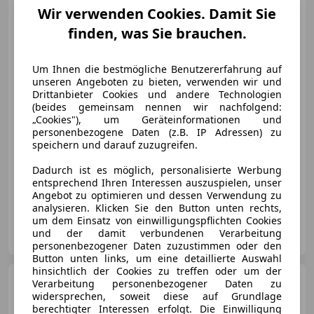
40 TDI Mild-Hybrid
Wir verwenden Cookies. Damit Sie
quattro S line
finden, was Sie brauchen.
Um Ihnen die bestmögliche Benutzererfahrung auf
€ 46 790
unseren Angeboten zu bieten, verwenden wir und
Drittanbieter Cookies und andere Technologien
(beides gemeinsam nennen wir nachfolgend:
„Cookies"), um Geräteinformationen und
personenbezogene Daten (z.B. IP Adressen) zu
speichern und darauf zuzugreifen.
Neu
07/2024
26 741 km
Diesel
150 kW (204 PS)
Dadurch ist es möglich, personalisierte Werbung
entsprechend Ihren Interessen auszuspielen, unser
Sportsitze, Allrad, Sportpaket, Elektrische Sitze, 360° Kamera, Schiebedach, Anhängerkupplung, ABS
Angebot zu optimieren und dessen Verwendung zu
analysieren. Klicken Sie den Button unten rechts,
um dem Einsatz von einwilligungspflichten Cookies
Autohero Center Penzing
und der damit verbundenen Verarbeitung
AT-1140 Wien
Merk
personenbezogener Daten zuzustimmen oder den
Button unten links, um eine detaillierte Auswahl
hinsichtlich der Cookies zu treffen oder um der
Audi Q5
40 TDI Mild-Hybrid
Verarbeitung personenbezogener Daten zu
quattro S line
widersprechen, soweit diese auf Grundlage
berechtigter Interessen erfolgt. Die Einwilligung