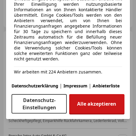
Ihrer Einwilligung werden nutzungsbasierte
Informationen an von Ihnen kontaktierte Händler
Porsche Inter Auto GmbH & Co KG
übermittelt. Einige Cookies/Tools werden von den
AT-1230 Wien
Merk
Anbietern verwendet, um von Ihnen bei
Finanzierungsanfragen angegebene Informationen
für 30 Tage zu speichern und innerhalb dieses
Zeitraums automatisch für die Befüllung neuer
Audi Q5
2.0 TDI ultra quattro
Finanzierungsanfragen wiederzuverwenden. Ohne
Design
die Verwendung solcher Cookies/Tools können
solche erweiterten Funktionen ganz oder teilweise
nicht genutzt werden.
Wir arbeiten mit 224 Anbietern zusammen.
€ 24 990
|
|
Datenschutzerklärung
Impressum
Anbieterliste
Datenschutz-
Alle akzeptieren
Einstellungen
01/2017
131 913 km
Diesel
140 kW (190 PS)
Scheckheftgepflegt, Einparkhilfe Rückfahrkamera, Lederlenkrad, Volldigitales Kombiinstrument, Spoiler, LED-Scheinwerfer, Allrad, Bluetooth
Porsche Inter Auto GmbH & Co KG