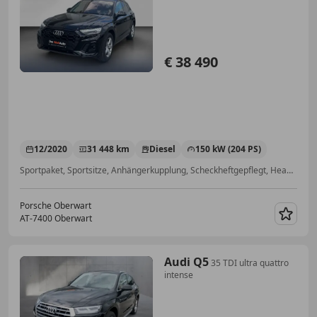
€ 38 490
12/2020
31 448 km
Diesel
150 kW (204 PS)
Sportpaket, Sportsitze, Anhängerkupplung, Scheckheftgepflegt, Head-up display, Elektrische Sitze, Allrad, Lederlenkrad
Porsche Oberwart
AT-7400 Oberwart
Merk
Audi Q5
35 TDI ultra quattro
intense