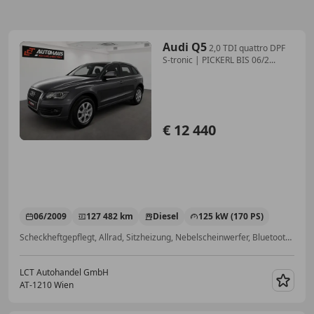
Audi Q5
2,0 TDI quattro DPF
S-tronic | PICKERL BIS 06/2...
€ 12 440
06/2009
127 482 km
Diesel
125 kW (170 PS)
Scheckheftgepflegt, Allrad, Sitzheizung, Nebelscheinwerfer, Bluetooth, Radio, Isofix, Tagfahrlicht
LCT Autohandel GmbH
AT-1210 Wien
Merk