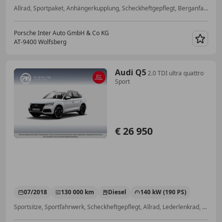
Allrad, Sportpaket, Anhängerkupplung, Scheckheftgepflegt, Berganfahrassistent, Beifahrerairbag, Pannenkit, Sitzheizung
Porsche Inter Auto GmbH & Co KG
AT-9400 Wolfsberg
Merk
Audi Q5
2.0 TDI ultra quattro
Sport
€ 26 950
07/2018
130 000 km
Diesel
140 kW (190 PS)
Sportsitze, Sportfahrwerk, Scheckheftgepflegt, Allrad, Lederlenkrad, Sportpaket, Spoiler, LED-Scheinwerfer