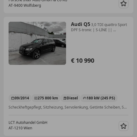
AT-9400 Wolfsberg
Merk
Audi Q5
3,0 TDI quattro Sport
DPF S-tronic | S-LINE || ...
€ 10 990
09/2014
275 800 km
Diesel
180 kW (245 PS)
Scheckheftgepflegt, Sitzheizung, Servolenkung, Getönte Scheiben, Sportsitze, Sportpaket, Isofix, Einparkhilfe Sensoren vorne
LCT Autohandel GmbH
AT-1210 Wien
Merk