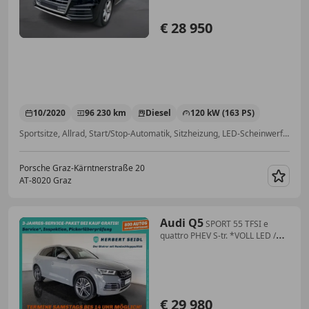
€ 28 950
10/2020
96 230 km
Diesel
120 kW (163 PS)
Sportsitze, Allrad, Start/Stop-Automatik, Sitzheizung, LED-Scheinwerfer, Spoiler, Elektrische Heckklappe, Fahrerairbag
Porsche Graz-Kärntnerstraße 20
AT-8020 Graz
Merk
Audi Q5
SPORT 55 TFSI e
quattro PHEV S-tr. *VOLL LED /
NAVI / E-KLAPPE / SOUND-
SYSTEM*
€ 29 980