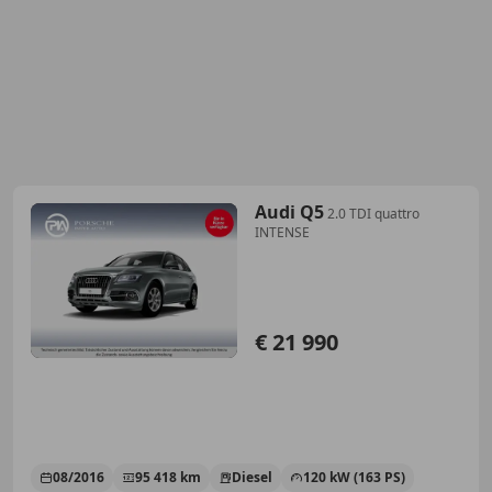
Audi Q5
2.0 TDI quattro
INTENSE
€ 21 990
08/2016
95 418 km
Diesel
120 kW (163 PS)