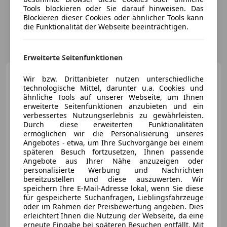
Tools blockieren oder Sie darauf hinweisen. Das
Blockieren dieser Cookies oder ähnlicher Tools kann
die Funktionalität der Webseite beeinträchtigen.
Erweiterte Seitenfunktionen
Audi Q5
e-hybrid quattro 220
Wir bzw. Drittanbieter nutzen unterschiedliche
KW
technologische Mittel, darunter u.a. Cookies und
ähnliche Tools auf unserer Webseite, um Ihnen
erweiterte Seitenfunktionen anzubieten und ein
verbessertes Nutzungserlebnis zu gewährleisten.
Durch diese erweiterten Funktionalitäten
€ 57 830
ermöglichen wir die Personalisierung unseres
Angebotes - etwa, um Ihre Suchvorgänge bei einem
späteren Besuch fortzusetzen, Ihnen passende
Angebote aus Ihrer Nähe anzuzeigen oder
personalisierte Werbung und Nachrichten
bereitzustellen und diese auszuwerten. Wir
speichern Ihre E-Mail-Adresse lokal, wenn Sie diese
03/2026
3 384 km
Elektro/Benzin
für gespeicherte Suchanfragen, Lieblingsfahrzeuge
oder im Rahmen der Preisbewertung angeben. Dies
185 kW (252 PS)
erleichtert Ihnen die Nutzung der Webseite, da eine
erneute Eingabe bei späteren Besuchen entfällt. Mit
Panoramadach, Head-up display, Sportsitze, Sportpaket, Sportfahrwerk, Anhängerkupplung, Soundsystem, Navigationssystem