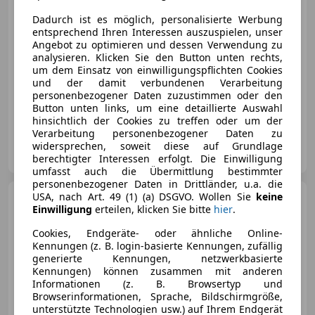
€ 31 890
Dadurch ist es möglich, personalisierte Werbung
entsprechend Ihren Interessen auszuspielen, unser
Angebot zu optimieren und dessen Verwendung zu
analysieren. Klicken Sie den Button unten rechts,
um dem Einsatz von einwilligungspflichten Cookies
und der damit verbundenen Verarbeitung
personenbezogener Daten zuzustimmen oder den
11/2022
38 000 km
Benzin
150 kW (204 PS)
Button unten links, um eine detaillierte Auswahl
hinsichtlich der Cookies zu treffen oder um der
Verarbeitung personenbezogener Daten zu
Autohaus Pestuka GmbH
widersprechen, soweit diese auf Grundlage
AT-2225 Zistersdorf
Merk
berechtigter Interessen erfolgt. Die Einwilligung
umfasst auch die Übermittlung bestimmter
personenbezogener Daten in Drittländer, u.a. die
USA, nach Art. 49 (1) (a) DSGVO. Wollen Sie
keine
BMW 223
i xDrive
Einwilligung
erteilen, klicken Sie bitte
hier
.
Cookies, Endgeräte- oder ähnliche Online-
Kennungen (z. B. login-basierte Kennungen, zufällig
€ 48 890
generierte Kennungen, netzwerkbasierte
Kennungen) können zusammen mit anderen
Informationen (z. B. Browsertyp und
Browserinformationen, Sprache, Bildschirmgröße,
unterstützte Technologien usw.) auf Ihrem Endgerät