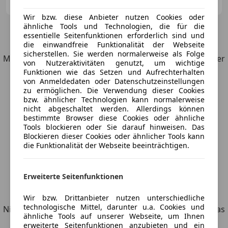
AT-8530 Deutschlandsberg
Merk
Wir bzw. diese Anbieter nutzen Cookies oder
ähnliche Tools und Technologien, die für die
4
Angebote
für BMW 223
essentielle Seitenfunktionen erforderlich sind und
die einwandfreie Funktionalität der Webseite
sicherstellen. Sie werden normalerweise als Folge
Möchtest du automatisch über neue Fahrzeuge zu deiner
von Nutzeraktivitäten genutzt, um wichtige
Suche informiert werden?
Funktionen wie das Setzen und Aufrechterhalten
von Anmeldedaten oder Datenschutzeinstellungen
zu ermöglichen. Die Verwendung dieser Cookies
Suche speichern
bzw. ähnlicher Technologien kann normalerweise
nicht abgeschaltet werden. Allerdings können
bestimmte Browser diese Cookies oder ähnliche
Tools blockieren oder Sie darauf hinweisen. Das
Blockieren dieser Cookies oder ähnlicher Tools kann
die Funktionalität der Webseite beeinträchtigen.
Erweiterte Seitenfunktionen
Entdecke ähnliche Fahrzeuge
Wir bzw. Drittanbieter nutzen unterschiedliche
technologische Mittel, darunter u.a. Cookies und
Nicht ganz deine Suchkriterien, aber vielleicht genau, was
ähnliche Tools auf unserer Webseite, um Ihnen
du suchst.
erweiterte Seitenfunktionen anzubieten und ein