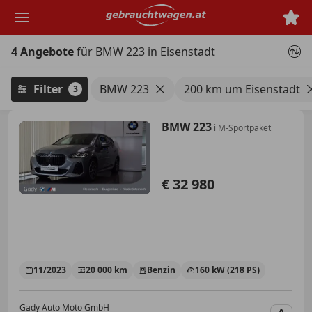
Zum
Hauptinhalt
springen
4 Angebote
für BMW 223 in Eisenstadt
Filter
BMW 223
200 km um Eisenstadt
3
BMW 223
i M-Sportpaket
€ 32 980
11/2023
20 000 km
Benzin
160 kW (218 PS)
Gady Auto Moto GmbH