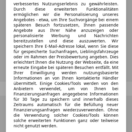
verbessertes Nutzungserlebnis zu gewährleisten.
Durch diese erweiterten Funktionalitäten
ermöglichen wir die Personalisierung unseres
Angebotes - etwa, um Ihre Suchvorgänge bei einem
Möchtest du automatisch über neue
späteren Besuch fortzusetzen, Ihnen passende
Angebote aus Ihrer Nähe anzuzeigen oder
Fahrzeuge zu deiner Suche informiert
personalisierte Werbung und Nachrichten
werden?
bereitzustellen und diese auszuwerten. Wir
speichern Ihre E-Mail-Adresse lokal, wenn Sie diese
für gespeicherte Suchanfragen, Lieblingsfahrzeuge
oder im Rahmen der Preisbewertung angeben. Dies
Suche speichern
erleichtert Ihnen die Nutzung der Webseite, da eine
erneute Eingabe bei späteren Besuchen entfällt. Mit
Ihrer Einwilligung werden nutzungsbasierte
Informationen an von Ihnen kontaktierte Händler
übermittelt. Einige Cookies/Tools werden von den
Zurück
1
/
1
Weiter
Anbietern verwendet, um von Ihnen bei
Finanzierungsanfragen angegebene Informationen
für 30 Tage zu speichern und innerhalb dieses
Zeitraums automatisch für die Befüllung neuer
Finanzierungsanfragen wiederzuverwenden. Ohne
die Verwendung solcher Cookies/Tools können
solche erweiterten Funktionen ganz oder teilweise
nicht genutzt werden.