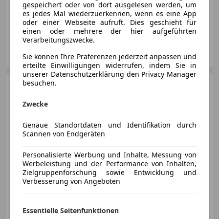
gespeichert oder von dort ausgelesen werden, um
es jedes Mal wiederzuerkennen, wenn es eine App
02/2026
12 000 km
Benzin
150 kW (204 PS)
oder einer Webseite aufruft. Dies geschieht für
einen oder mehrere der hier aufgeführten
Verarbeitungszwecke.
Autohaus Reichhart GmbH
AT-4310 Mauthausen
Sie können Ihre Präferenzen jederzeit anpassen und
Merk
erteilte Einwilligungen widerrufen, indem Sie in
unserer Datenschutzerklärung den Privacy Manager
besuchen.
BMW 223
i xDrive
Act.Tourer*M-Sport
Zwecke
€ 46 990
Genaue Standortdaten und Identifikation durch
Scannen von Endgeräten
Personalisierte Werbung und Inhalte, Messung von
Werbeleistung und der Performance von Inhalten,
Zielgruppenforschung sowie Entwicklung und
Verbesserung von Angeboten
10/2025
16 779 km
Benzin
150 kW (204 PS)
Essentielle Seitenfunktionen
Autohaus Reiterer GmbH