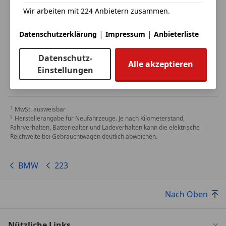
Wir arbeiten mit 224 Anbietern zusammen.
|
|
Datenschutzerklärung
Impressum
Anbieterliste
Datenschutz-
Alle akzeptieren
Einstellungen
MwSt. ausweisbar
Herstellerangabe für Neufahrzeuge. Je nach Kilometerstand,
Fahrverhalten, Batteriealter und Ladeverhalten kann die elektrische
Reichweite bei Gebrauchtwagen deutlich abweichen.
BMW
223
Nach Oben
Nützliche Links