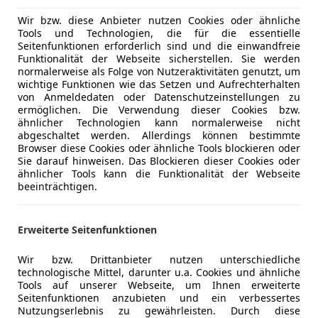
Wir bzw. diese Anbieter nutzen Cookies oder ähnliche
Tools und Technologien, die für die essentielle
Seitenfunktionen erforderlich sind und die einwandfreie
12/2010
244 000 km
Di
Funktionalität der Webseite sicherstellen. Sie werden
normalerweise als Folge von Nutzeraktivitäten genutzt, um
wichtige Funktionen wie das Setzen und Aufrechterhalten
von Anmeldedaten oder Datenschutzeinstellungen zu
ermöglichen. Die Verwendung dieser Cookies bzw.
r Trade Center e. U.
ähnlicher Technologien kann normalerweise nicht
-4690 Oberndorf bei Schwanenstadt
abgeschaltet werden. Allerdings können bestimmte
Browser diese Cookies oder ähnliche Tools blockieren oder
Sie darauf hinweisen. Das Blockieren dieser Cookies oder
ähnlicher Tools kann die Funktionalität der Webseite
1
beeinträchtigen.
d
€ 19 490
Erweiterte Seitenfunktionen
Wir bzw. Drittanbieter nutzen unterschiedliche
technologische Mittel, darunter u.a. Cookies und ähnliche
Tools auf unserer Webseite, um Ihnen erweiterte
Seitenfunktionen anzubieten und ein verbessertes
Nutzungserlebnis zu gewährleisten. Durch diese