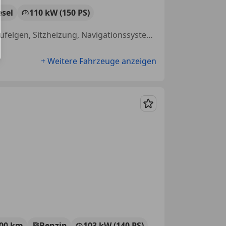
esel
110 kW (150 PS)
Einparkhilfe Rückfahrkamera, Sportsitze, Allrad, LED-Scheinwerfer, Alufelgen, Sitzheizung, Navigationssystem, Schaltwippen
+ Weitere Fahrzeuge anzeigen
Merken
900 km
Benzin
103 kW (140 PS)