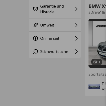
BMW X
Garantie und
Historie
sDrive18i
Umwelt
Online seit
Stichwortsuche
11
F.
AT