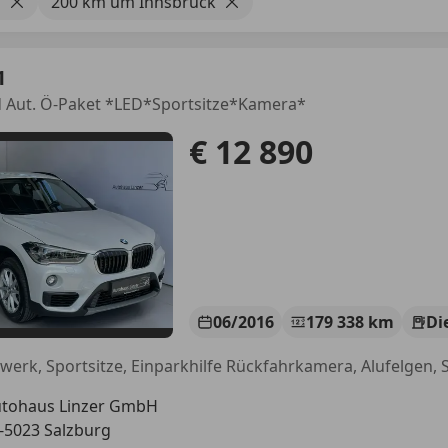
1
200 km um Innsbruck
1
d Aut. Ö-Paket *LED*Sportsitze*Kamera*
€ 12 890
06/2016
179 338 km
Di
tohaus Linzer GmbH
-5023 Salzburg