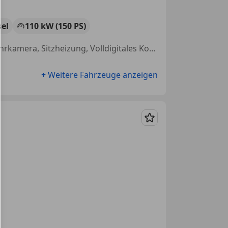
sel
110 kW (150 PS)
Allrad, Garantie, Fahrerairbag, LED-Scheinwerfer, Einparkhilfe Rückfahrkamera, Sitzheizung, Volldigitales Kombiinstrument, Elektrische Heckklappe
+ Weitere Fahrzeuge anzeigen
Merken