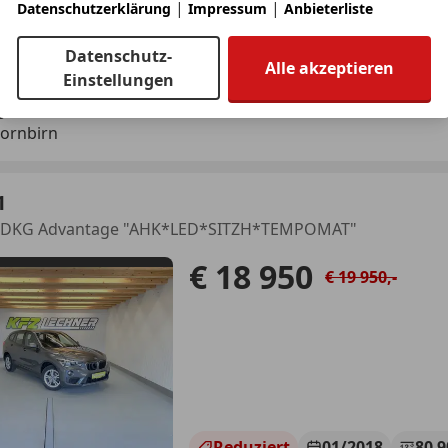
|
|
Datenschutzerklärung
Impressum
Anbieterliste
12/2017
203 612 km
Di
Datenschutz-
Alle akzeptieren
Einstellungen
ger Automobile GmbH & Co KG
Dornbirn
1
i DKG Advantage "AHK*LED*SITZH*TEMPOMAT"
€ 18 950
€ 19 950,-
Reduziert
01/2018
80 