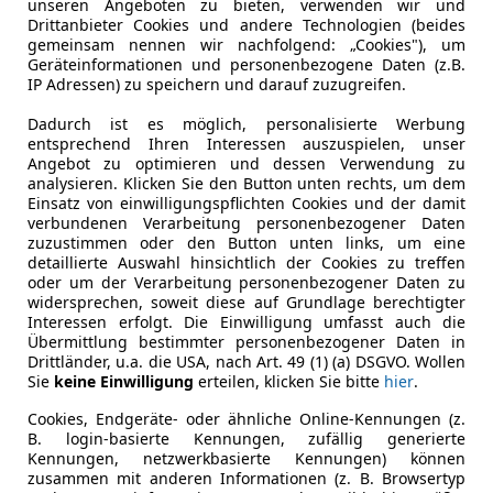
unseren Angeboten zu bieten, verwenden wir und
1
Drittanbieter Cookies und andere Technologien (beides
gemeinsam nennen wir nachfolgend: „Cookies"), um
 (U11) M Sportpaket DAB LED Shz
Geräteinformationen und personenbezogene Daten (z.B.
IP Adressen) zu speichern und darauf zuzugreifen.
€ 39 990
1
Dadurch ist es möglich, personalisierte Werbung
entsprechend Ihren Interessen auszuspielen, unser
Angebot zu optimieren und dessen Verwendung zu
analysieren. Klicken Sie den Button unten rechts, um dem
Einsatz von einwilligungspflichten Cookies und der damit
verbundenen Verarbeitung personenbezogener Daten
zuzustimmen oder den Button unten links, um eine
detaillierte Auswahl hinsichtlich der Cookies zu treffen
oder um der Verarbeitung personenbezogener Daten zu
06/2025
10 000 km
Ben
widersprechen, soweit diese auf Grundlage berechtigter
Interessen erfolgt. Die Einwilligung umfasst auch die
Übermittlung bestimmter personenbezogener Daten in
Drittländer, u.a. die USA, nach Art. 49 (1) (a) DSGVO. Wollen
Sie
keine Einwilligung
erteilen, klicken Sie bitte
hier
.
 Unterberger - W. Denzel GmbH & Co KG
-6020 Innsbruck
Cookies, Endgeräte- oder ähnliche Online-Kennungen (z.
B. login-basierte Kennungen, zufällig generierte
Kennungen, netzwerkbasierte Kennungen) können
zusammen mit anderen Informationen (z. B. Browsertyp