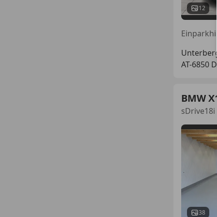
12
Unterber
AT-6850 
BMW X
sDrive18
38