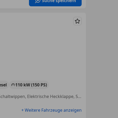
Suche speichern
Merken
esel
110 kW (150 PS)
Sportfahrwerk, Sportsitze, Einparkhilfe Rückfahrkamera, Alufelgen, Schaltwippen, Elektrische Heckklappe, Sitzheizung, Elektrische Fensterheber
+ Weitere Fahrzeuge anzeigen