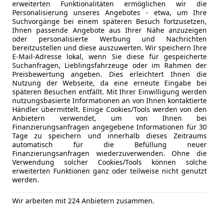
erweiterten Funktionalitäten ermöglichen wir die
Personalisierung unseres Angebotes - etwa, um Ihre
Suchvorgänge bei einem späteren Besuch fortzusetzen,
05/2016
69 766 km
Die
Ihnen passende Angebote aus Ihrer Nähe anzuzeigen
oder personalisierte Werbung und Nachrichten
bereitzustellen und diese auszuwerten. Wir speichern Ihre
E-Mail-Adresse lokal, wenn Sie diese für gespeicherte
 Rachbauer GmbH
Suchanfragen, Lieblingsfahrzeuge oder im Rahmen der
Preisbewertung angeben. Dies erleichtert Ihnen die
ied im Innkreis
Nutzung der Webseite, da eine erneute Eingabe bei
späteren Besuchen entfällt. Mit Ihrer Einwilligung werden
nutzungsbasierte Informationen an von Ihnen kontaktierte
Händler übermittelt. Einige Cookies/Tools werden von den
1
Anbietern verwendet, um von Ihnen bei
Sport Line // Sitzheizung // PDC vo + hi
Finanzierungsanfragen angegebene Informationen für 30
Tage zu speichern und innerhalb dieses Zeitraums
€ 14 450
automatisch für die Befüllung neuer
Finanzierungsanfragen wiederzuverwenden. Ohne die
Verwendung solcher Cookies/Tools können solche
erweiterten Funktionen ganz oder teilweise nicht genutzt
werden.
Wir arbeiten mit 224 Anbietern zusammen.