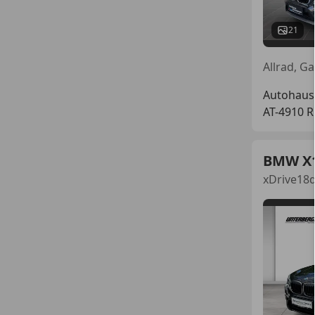
21
Autohaus
AT-4910 R
BMW X
xDrive18d 