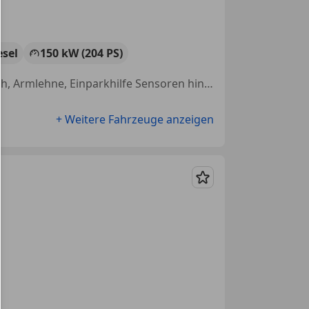
esel
150 kW (204 PS)
Isofix, Freisprecheinrichtung, Xenonscheinwerfer, Alufelgen, Bluetooth, Armlehne, Einparkhilfe Sensoren hinten, Seitenairbag
+ Weitere Fahrzeuge anzeigen
Merken