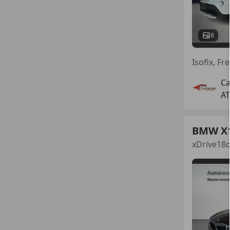
8
Ca
AT
BMW X
xDrive18