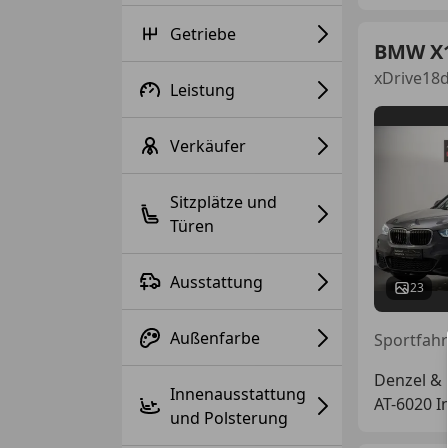
Getriebe
BMW X
xDrive18d
Leistung
Verkäufer
Sitzplätze und
Türen
Ausstattung
23
Außenfarbe
Denzel &
Innenausstattung
AT-6020 I
und Polsterung