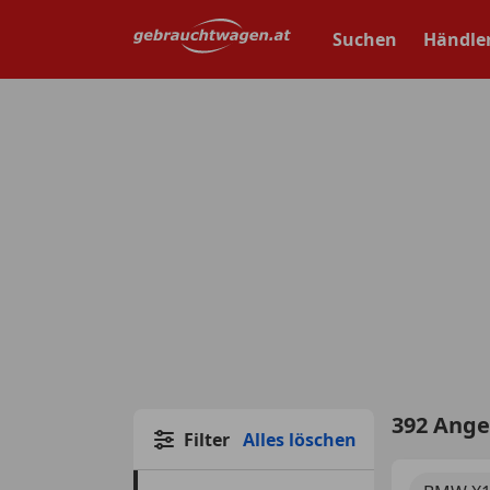
Zum
Hauptinhalt
Suchen
Händle
springen
392 Ang
Filter
Alles löschen