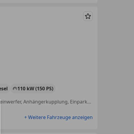
Merken
esel
110 kW (150 PS)
Sportfahrwerk, Sportsitze, Allrad, Sportpaket, Schaltwippen, LED-Scheinwerfer, Anhängerkupplung, Einparkhilfe Rückfahrkamera
+ Weitere Fahrzeuge anzeigen