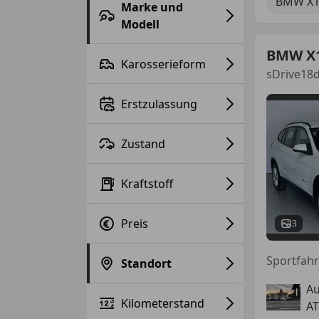
BMW X
Marke und
Modell
BMW X
Karosserieform
sDrive18
Erstzulassung
Zustand
Kraftstoff
Preis
3
Standort
Au
Kilometerstand
AT