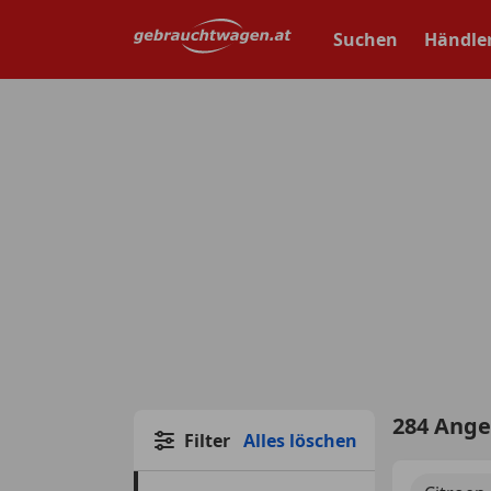
Zum
Hauptinhalt
Suchen
Händle
springen
284 Ang
Filter
Alles löschen