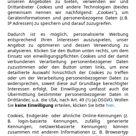
unseren Angeboten zu bieten, verwenden wir und
 C5 Aircross
Drittanbieter Cookies und andere Technologien (beides
gemeinsam nennen wir nachfolgend: „Cookies"), um
30 S&S EAT8 Feel Pack
Geräteinformationen und personenbezogene Daten (z.B.
IP Adressen) zu speichern und darauf zuzugreifen.
€ 23 440
Dadurch ist es möglich, personalisierte Werbung
entsprechend Ihren Interessen auszuspielen, unser
Angebot zu optimieren und dessen Verwendung zu
analysieren. Klicken Sie den Button unten rechts, um dem
Einsatz von einwilligungspflichten Cookies und der damit
verbundenen Verarbeitung personenbezogener Daten
zuzustimmen oder den Button unten links, um eine
detaillierte Auswahl hinsichtlich der Cookies zu treffen
oder um der Verarbeitung personenbezogener Daten zu
05/2023
27 905 km
Die
widersprechen, soweit diese auf Grundlage berechtigter
Interessen erfolgt. Die Einwilligung umfasst auch die
Übermittlung bestimmter personenbezogener Daten in
Aktionen, 50/50- oder Drittel-Finanzierungen!
Drittländer, u.a. die USA, nach Art. 49 (1) (a) DSGVO. Wollen
Sie
keine Einwilligung
erteilen, klicken Sie bitte
hier
.
tohaus WEITMANN GmbH - seit 1977
-3363 Amstetten/Neufurth
Cookies, Endgeräte- oder ähnliche Online-Kennungen (z.
B. login-basierte Kennungen, zufällig generierte
Kennungen, netzwerkbasierte Kennungen) können
zusammen mit anderen Informationen (z. B. Browsertyp