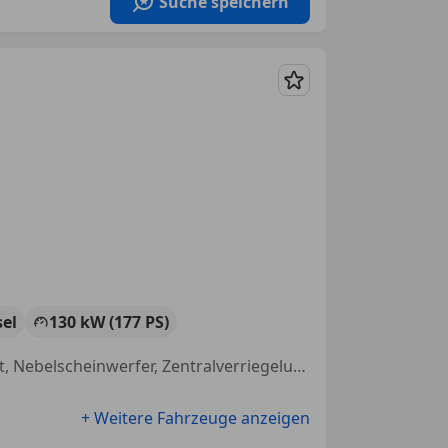
Suche speichern
Merken
sel
130 kW (177 PS)
Elektrische Sitze, Sitzheizung, Totwinkel-Assistent, Notbremsassistent, Nebelscheinwerfer, Zentralverriegelung, 2-Zonen-Klimaautomatik, Scheckheftgepflegt
+ Weitere Fahrzeuge anzeigen