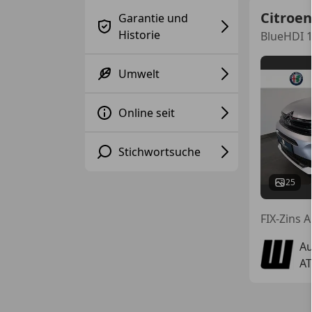
Citroen
Garantie und
Historie
BlueHDI 1
Umwelt
Online seit
Stichwortsuche
25
FIX-Zins 
Au
AT