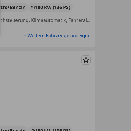
ktro/Benzin
100 kW (136 PS)
Elektrische Sitze, Traktionskontrolle, Sitzheizung, Servolenkung, Sprachsteuerung, Klimaautomatik, Fahrerairbag, Einparkhilfe Sensoren hinten
+ Weitere Fahrzeuge anzeigen
Merken
ktro/Benzin
100 kW (136 PS)