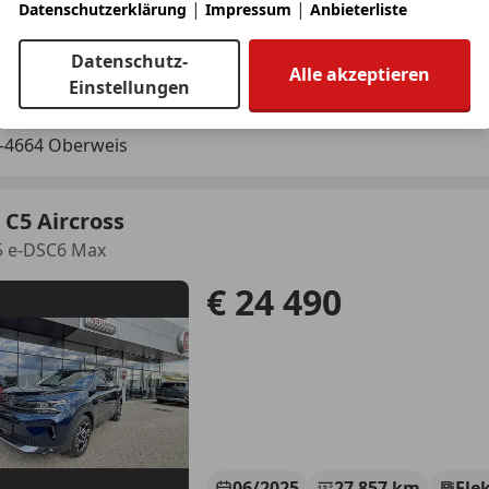
|
|
Datenschutzerklärung
Impressum
Anbieterliste
03/2025
32 253 km
Ele
Datenschutz-
Alle akzeptieren
Einstellungen
utomobile Mairhuber GmbH
-4664 Oberweis
 C5 Aircross
 e-DSC6 Max
€ 24 490
06/2025
27 857 km
Ele