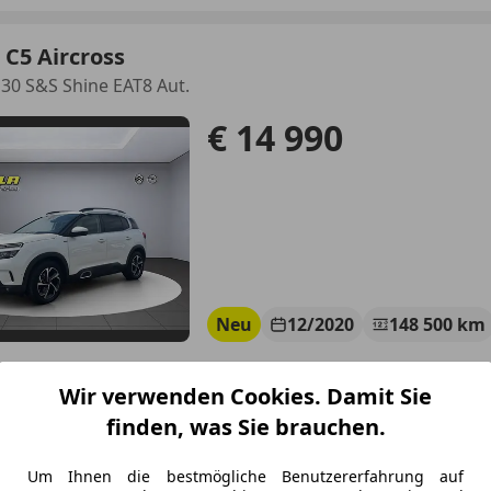
 C5 Aircross
30 S&S Shine EAT8 Aut.
€ 14 990
Neu
12/2020
148 500 km
Wir verwenden Cookies. Damit Sie
tohaus Zezula GmbH & Co KG
finden, was Sie brauchen.
-2700 Wiener Neustadt
Um Ihnen die bestmögliche Benutzererfahrung auf