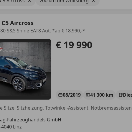
 C5 Aircross
200 km um Wolfsberg
 C5 Aircross
80 S&S Shine EAT8 Aut. *ab € 18.990,-*
€ 19 990
08/2019
41 300 km
Die
fag-Fahrzeughandels GmbH
-4040 Linz