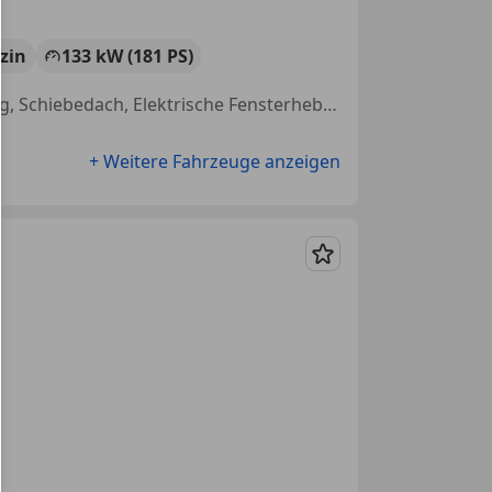
zin
133 kW (181 PS)
Elektrische Sitze, Sitzheizung, Scheckheftgepflegt, Anhängerkupplung, Schiebedach, Elektrische Fensterheber, Einparkhilfe Rückfahrkamera, Abstandstempomat
+ Weitere Fahrzeuge anzeigen
Merken