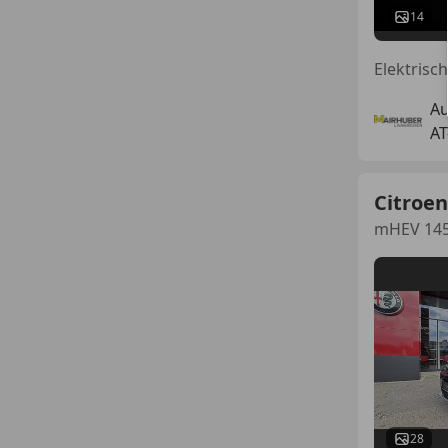
14
A
AT
Citroen
mHEV 145
28