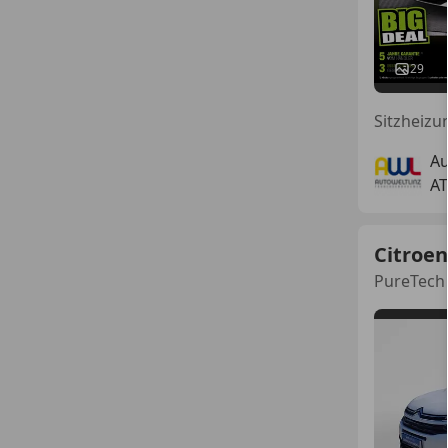
29
Au
AT
Citroen
PureTech 