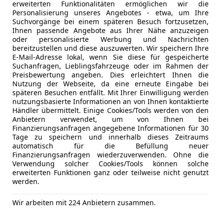
erweiterten Funktionalitäten ermöglichen wir die
Personalisierung unseres Angebotes - etwa, um Ihre
Suchvorgänge bei einem späteren Besuch fortzusetzen,
02/2019
85 970 km
Ben
Ihnen passende Angebote aus Ihrer Nähe anzuzeigen
oder personalisierte Werbung und Nachrichten
bereitzustellen und diese auszuwerten. Wir speichern Ihre
E-Mail-Adresse lokal, wenn Sie diese für gespeicherte
VC Gebrauchtwagenzentrum Brunn
Suchanfragen, Lieblingsfahrzeuge oder im Rahmen der
Preisbewertung angeben. Dies erleichtert Ihnen die
-2345 Brunn am Gebirge
Nutzung der Webseite, da eine erneute Eingabe bei
späteren Besuchen entfällt. Mit Ihrer Einwilligung werden
nutzungsbasierte Informationen an von Ihnen kontaktierte
Händler übermittelt. Einige Cookies/Tools werden von den
 C5 Aircross
Anbietern verwendet, um von Ihnen bei
6 e-dsc6 MAX
Finanzierungsanfragen angegebene Informationen für 30
Tage zu speichern und innerhalb dieses Zeitraums
€ 23 980
automatisch für die Befüllung neuer
1
Finanzierungsanfragen wiederzuverwenden. Ohne die
Verwendung solcher Cookies/Tools können solche
erweiterten Funktionen ganz oder teilweise nicht genutzt
werden.
Wir arbeiten mit 224 Anbietern zusammen.