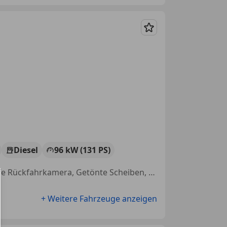
Merken
Diesel
96 kW (131 PS)
Behindertengerecht, Elektrische Sitze, Spurhalteassistent, Einparkhilfe Rückfahrkamera, Getönte Scheiben, Nichtraucherfahrzeug, Elektrische Fensterheber, Sitzheizung
+ Weitere Fahrzeuge anzeigen