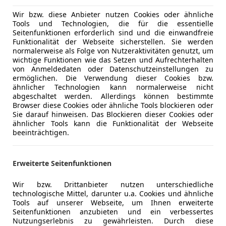
Wir bzw. diese Anbieter nutzen Cookies oder ähnliche
Tools und Technologien, die für die essentielle
Seitenfunktionen erforderlich sind und die einwandfreie
07/2025
6 120 km
Benz
Funktionalität der Webseite sicherstellen. Sie werden
normalerweise als Folge von Nutzeraktivitäten genutzt, um
wichtige Funktionen wie das Setzen und Aufrechterhalten
von Anmeldedaten oder Datenschutzeinstellungen zu
ermöglichen. Die Verwendung dieser Cookies bzw.
towelt Linz GmbH
ähnlicher Technologien kann normalerweise nicht
-4030 Linz
abgeschaltet werden. Allerdings können bestimmte
Browser diese Cookies oder ähnliche Tools blockieren oder
Sie darauf hinweisen. Das Blockieren dieser Cookies oder
ähnlicher Tools kann die Funktionalität der Webseite
 C5 Aircross
beeinträchtigen.
180 S&S Shine EAT8 Aut.
€ 17 900
Erweiterte Seitenfunktionen
Wir bzw. Drittanbieter nutzen unterschiedliche
technologische Mittel, darunter u.a. Cookies und ähnliche
Tools auf unserer Webseite, um Ihnen erweiterte
Seitenfunktionen anzubieten und ein verbessertes
Nutzungserlebnis zu gewährleisten. Durch diese