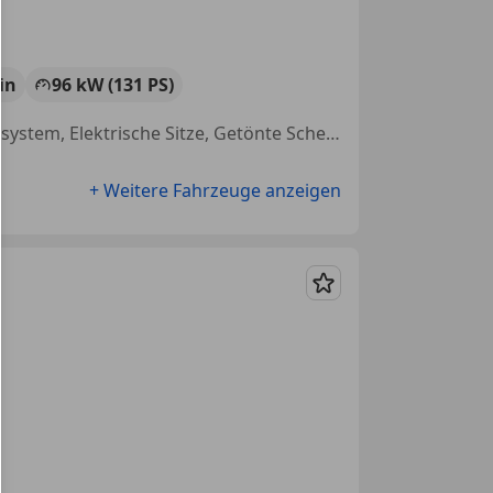
in
96 kW (131 PS)
Sitzheizung, Einparkhilfe Rückfahrkamera, Fahrerairbag, Navigationssystem, Elektrische Sitze, Getönte Scheiben, Bluetooth, Wegfahrsperre
+ Weitere Fahrzeuge anzeigen
Merken