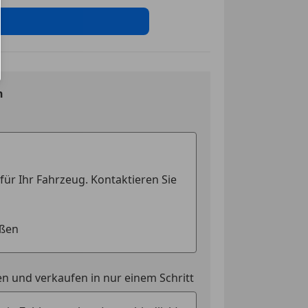
rlicht
ssistent
tem
kkontrollsystem
ag
ung
n
ssistent
Assistent
ontrolle
eichenerkennung
cheinwerfer
19")
eleuchtung
che Parkbremse
el automatisch abblendend
uerung
n und verkaufen in nur einem Schritt
en
et