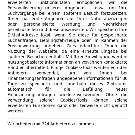
erweiterten Funktionalitäten ermöglichen wir die
DAB-Radio
Personalisierung unseres Angebotes - etwa, um Ihre
Freisprech
Suchvorgänge bei einem späteren Besuch fortzusetzen,
Induktions
Ihnen passende Angebote aus Ihrer Nähe anzuzeigen
oder personalisierte Werbung und Nachrichten
Radio
bereitzustellen und diese auszuwerten. Wir speichern Ihre
USB
E-Mail-Adresse lokal, wenn Sie diese für gespeicherte
Volldigita
Suchanfragen, Lieblingsfahrzeuge oder im Rahmen der
Preisbewertung angeben. Dies erleichtert Ihnen die
Sicherheit
ABS
Nutzung der Webseite, da eine erneute Eingabe bei
späteren Besuchen entfällt. Mit Ihrer Einwilligung werden
Abstands
nutzungsbasierte Informationen an von Ihnen kontaktierte
Abstandsw
Händler übermittelt. Einige Cookies/Tools werden von den
Airbag hin
Anbietern verwendet, um von Ihnen bei
Finanzierungsanfragen angegebene Informationen für 30
Beifahrera
Tage zu speichern und innerhalb dieses Zeitraums
Blendfreies
Kfz-Versicherung
automatisch für die Befüllung neuer
ESP
Finanzierungsanfragen wiederzuverwenden. Ohne die
Verwendung solcher Cookies/Tools können solche
Fahrerairb
Versicherungsschutz an Ihre Bedürfnisse anpa
erweiterten Funktionen ganz oder teilweise nicht genutzt
Fernlichtas
werden.
Freischaden-Gutschein ab Stufe 0
Geschwind
Auto einfach online versichern & Rabatt holen
Isofix
Wir arbeiten mit 224 Anbietern zusammen.
Kopfairba