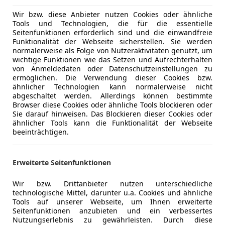
LED Matrix Scheinwerfer
Elektrische
Wir bzw. diese Anbieter nutzen Cookies oder ähnliche
Aktiver Tempomat
Getönte S
Tools und Technologien, die für die essentielle
Head Up Display
Head-up di
Seitenfunktionen erforderlich sind und die einwandfreie
Funktionalität der Webseite sicherstellen. Sie werden
360° Kamera
Klimaauto
normalerweise als Folge von Nutzeraktivitäten genutzt, um
Audio System mit Touchscreen
Lederlenk
wichtige Funktionen wie das Setzen und Aufrechterhalten
3D Navigation
Lichtsenso
von Anmeldedaten oder Datenschutzeinstellungen zu
ermöglichen. Die Verwendung dieser Cookies bzw.
Keyless System
Lordosens
ähnlicher Technologien kann normalerweise nicht
Advanced Komfort Sitze + Federung
Multifunkt
abgeschaltet werden. Allerdings können bestimmte
Kabellose Smartphoneaufladung
Navigatio
Browser diese Cookies oder ähnliche Tools blockieren oder
Sie darauf hinweisen. Das Blockieren dieser Cookies oder
beheizbares Lenkrad
Regensens
ähnlicher Tools kann die Funktionalität der Webseite
Sitzheizung vorne
Schlüssell
Mehr anzeigen
beeinträchtigen.
Elektrische Heckklappe mit Fußsensor
Sitzheizun
13" HD Waterfall Touchscreen
Start/Stop
Erweiterte Seitenfunktionen
Mehr anzeigen
teilb. Rück
Unterhaltung/Media
Android A
Wir bzw. Drittanbieter nutzen unterschiedliche
technologische Mittel, darunter u.a. Cookies und ähnliche
Apple CarP
Tools auf unserer Webseite, um Ihnen erweiterte
Bluetooth
Seitenfunktionen anzubieten und ein verbessertes
Bordcompu
Nutzungserlebnis zu gewährleisten. Durch diese