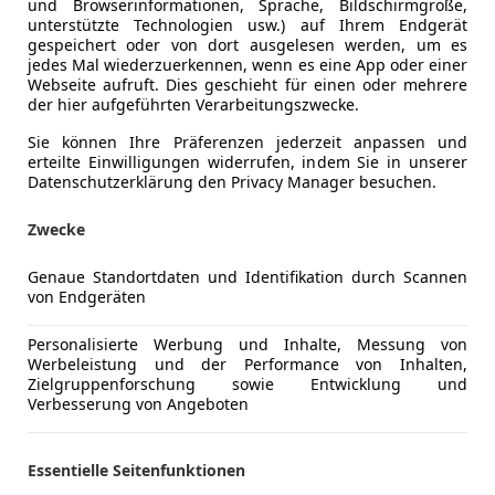
und Browserinformationen, Sprache, Bildschirmgröße,
unterstützte Technologien usw.) auf Ihrem Endgerät
gespeichert oder von dort ausgelesen werden, um es
jedes Mal wiederzuerkennen, wenn es eine App oder einer
Webseite aufruft. Dies geschieht für einen oder mehrere
Schadstoffklasse
Euro 6e
der hier aufgeführten Verarbeitungszwecke.
Kraftstoff
Benzin
Sie können Ihre Präferenzen jederzeit anpassen und
erteilte Einwilligungen widerrufen, indem Sie in unserer
CO₂-Emissionen
122 g/km 
Datenschutzerklärung den Privacy Manager besuchen.
Zwecke
Komfort
360° Kame
Mehr anzeigen
Armlehne
Genaue Standortdaten und Identifikation durch Scannen
von Endgeräten
Beheizbare
ng
Außenfarbe
Weiß
Berganfahr
Personalisierte Werbung und Inhalte, Messung von
Einparkhilf
Farbe laut Hersteller
OKENIT-W
Werbeleistung und der Performance von Inhalten,
Einparkhil
Zielgruppenforschung sowie Entwicklung und
Farbe der Innenausstattung
Blau
Verbesserung von Angeboten
Einparkhil
Elektrisch
Innenausstattung
Teilleder
Elektrisch
Essentielle Seitenfunktionen
Elektrische