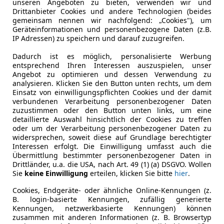
unseren Angeboten zu bieten, verwenden wir und
Getriebe
Automati
Drittanbieter Cookies und andere Technologien (beides
gemeinsam nennen wir nachfolgend: „Cookies"), um
Hubraum
1 199 cm³
Geräteinformationen und personenbezogene Daten (z.B.
IP Adressen) zu speichern und darauf zuzugreifen.
Gänge
6
Dadurch ist es möglich, personalisierte Werbung
Zylinder
3
entsprechend Ihren Interessen auszuspielen, unser
Angebot zu optimieren und dessen Verwendung zu
analysieren. Klicken Sie den Button unten rechts, um dem
Einsatz von einwilligungspflichten Cookies und der damit
verbundenen Verarbeitung personenbezogener Daten
zuzustimmen oder den Button unten links, um eine
detaillierte Auswahl hinsichtlich der Cookies zu treffen
oder um der Verarbeitung personenbezogener Daten zu
widersprechen, soweit diese auf Grundlage berechtigter
Interessen erfolgt. Die Einwilligung umfasst auch die
Übermittlung bestimmter personenbezogener Daten in
Drittländer, u.a. die USA, nach Art. 49 (1) (a) DSGVO. Wollen
Sie
keine Einwilligung
erteilen, klicken Sie bitte
hier
.
Cookies, Endgeräte- oder ähnliche Online-Kennungen (z.
B. login-basierte Kennungen, zufällig generierte
Kennungen, netzwerkbasierte Kennungen) können
zusammen mit anderen Informationen (z. B. Browsertyp