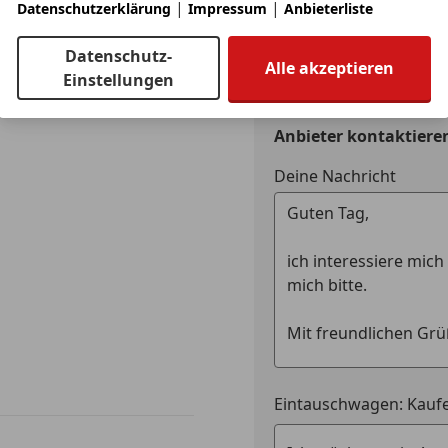
|
|
LED-Tagfah
Datenschutzerklärung
Impressum
Anbieterliste
Jetzt berechnen
Notbremsa
Datenschutz-
Notrufsys
Alle akzeptieren
Einstellungen
Reifendruc
Seitenairb
Servolenk
Anbieter kontaktiere
Spurhaltea
Deine Nachricht
Totwinkel-
Traktionsk
Verkehrsz
Voll-LED S
Extras
Alufelgen (
Ambienteb
Elektronis
Innenspieg
Sprachste
Eintauschwagen: Kaufe
Touchscre
Winterpak