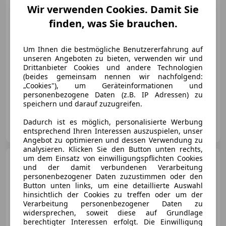
Wir verwenden Cookies. Damit Sie
finden, was Sie brauchen.
€ 69 500
Um Ihnen die bestmögliche Benutzererfahrung auf
unseren Angeboten zu bieten, verwenden wir und
Drittanbieter Cookies und andere Technologien
(beides gemeinsam nennen wir nachfolgend:
„Cookies"), um Geräteinformationen und
10/2023
7 500 km
Benzin
246 kW (334 PS)
personenbezogene Daten (z.B. IP Adressen) zu
speichern und darauf zuzugreifen.
Auto Aigner GmbH
Dadurch ist es möglich, personalisierte Werbung
AT-3264 Gresten
entsprechend Ihren Interessen auszuspielen, unser
Merk
Angebot zu optimieren und dessen Verwendung zu
analysieren. Klicken Sie den Button unten rechts,
um dem Einsatz von einwilligungspflichten Cookies
Ford Bronco
Outer Banks
und der damit verbundenen Verarbeitung
2,3 Ecoboost
personenbezogener Daten zuzustimmen oder den
Button unten links, um eine detaillierte Auswahl
hinsichtlich der Cookies zu treffen oder um der
Verarbeitung personenbezogener Daten zu
€ 72 000
1
widersprechen, soweit diese auf Grundlage
berechtigter Interessen erfolgt. Die Einwilligung