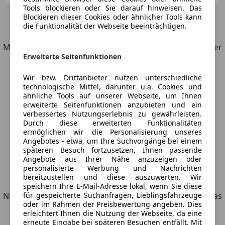
Tools blockieren oder Sie darauf hinweisen. Das
Blockieren dieser Cookies oder ähnlicher Tools kann
5
Angebote
für Ford Bronco
die Funktionalität der Webseite beeinträchtigen.
Möchtest du automatisch über neue Fahrzeuge zu deiner
Erweiterte Seitenfunktionen
Suche informiert werden?
Wir bzw. Drittanbieter nutzen unterschiedliche
Suche speichern
technologische Mittel, darunter u.a. Cookies und
ähnliche Tools auf unserer Webseite, um Ihnen
erweiterte Seitenfunktionen anzubieten und ein
verbessertes Nutzungserlebnis zu gewährleisten.
Durch diese erweiterten Funktionalitäten
ermöglichen wir die Personalisierung unseres
Angebotes - etwa, um Ihre Suchvorgänge bei einem
späteren Besuch fortzusetzen, Ihnen passende
Angebote aus Ihrer Nähe anzuzeigen oder
personalisierte Werbung und Nachrichten
Entdecke ähnliche Fahrzeuge
bereitzustellen und diese auszuwerten. Wir
speichern Ihre E-Mail-Adresse lokal, wenn Sie diese
Nicht ganz deine Suchkriterien, aber vielleicht genau, was
für gespeicherte Suchanfragen, Lieblingsfahrzeuge
oder im Rahmen der Preisbewertung angeben. Dies
du suchst.
erleichtert Ihnen die Nutzung der Webseite, da eine
erneute Eingabe bei späteren Besuchen entfällt. Mit