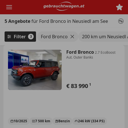
Zum
Hauptinhalt
springen
5 Angebote
für Ford Bronco in Neusiedl am See
Filter
Ford Bronco
200 km um Neusiedl
3
Ford Bronco
2.7 EcoBoost
Aut. Outer Banks
€ 83 990
1
10/2025
7 500 km
Benzin
246 kW (334 PS)