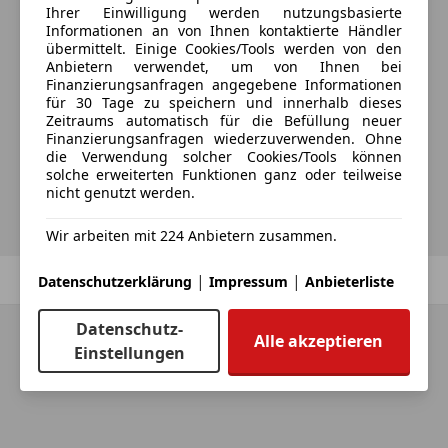
Ihrer Einwilligung werden nutzungsbasierte
Informationen an von Ihnen kontaktierte Händler
übermittelt. Einige Cookies/Tools werden von den
Möchtest du automatisch über neue
Anbietern verwendet, um von Ihnen bei
Fahrzeuge zu deiner Suche informiert
Finanzierungsanfragen angegebene Informationen
für 30 Tage zu speichern und innerhalb dieses
werden?
Zeitraums automatisch für die Befüllung neuer
Finanzierungsanfragen wiederzuverwenden. Ohne
die Verwendung solcher Cookies/Tools können
solche erweiterten Funktionen ganz oder teilweise
Suche speichern
nicht genutzt werden.
Wir arbeiten mit 224 Anbietern zusammen.
Zurück
1
/
1
Weiter
|
|
Datenschutzerklärung
Impressum
Anbieterliste
Datenschutz-
Alle akzeptieren
Einstellungen