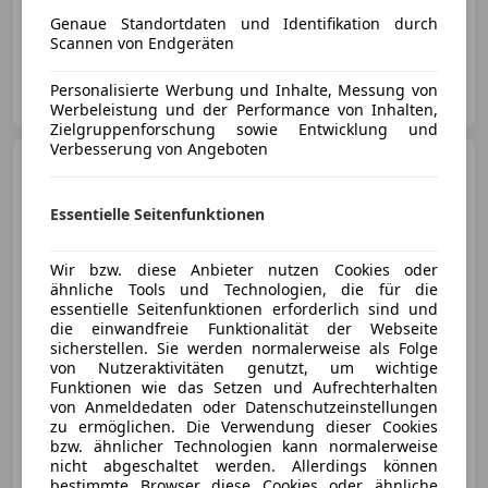
06/2024
8 200 km
Benzin
246 kW (334 PS)
Genaue Standortdaten und Identifikation durch
Scannen von Endgeräten
Autohaus Graf GmbH
Personalisierte Werbung und Inhalte, Messung von
AT-3470 Kirchberg am Wagram
Merk
Werbeleistung und der Performance von Inhalten,
Zielgruppenforschung sowie Entwicklung und
Verbesserung von Angeboten
Ford Bronco
2,7L EcoBoost
Essentielle Seitenfunktionen
€ 92 990
Wir bzw. diese Anbieter nutzen Cookies oder
ähnliche Tools und Technologien, die für die
essentielle Seitenfunktionen erforderlich sind und
die einwandfreie Funktionalität der Webseite
sicherstellen. Sie werden normalerweise als Folge
von Nutzeraktivitäten genutzt, um wichtige
Funktionen wie das Setzen und Aufrechterhalten
09/2024
41 222 km
Benzin
246 kW (334 PS)
von Anmeldedaten oder Datenschutzeinstellungen
zu ermöglichen. Die Verwendung dieser Cookies
bzw. ähnlicher Technologien kann normalerweise
Huber KFZ GmbH - Kapfenberg
nicht abgeschaltet werden. Allerdings können
AT-8605 Kapfenberg
Merk
bestimmte Browser diese Cookies oder ähnliche