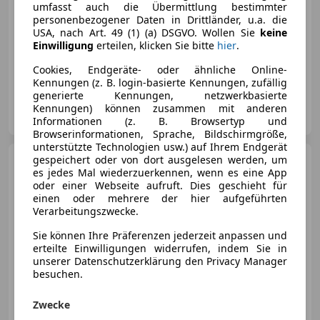
umfasst auch die Übermittlung bestimmter
personenbezogener Daten in Drittländer, u.a. die
USA, nach Art. 49 (1) (a) DSGVO. Wollen Sie
keine
Einwilligung
erteilen, klicken Sie bitte
hier
.
02/2022
9 300 km
Benzin
202 kW (275 PS)
Cookies, Endgeräte- oder ähnliche Online-
Kennungen (z. B. login-basierte Kennungen, zufällig
generierte Kennungen, netzwerkbasierte
Autohaus Strauss GmbH
Kennungen) können zusammen mit anderen
AT-7535 St. Michael im Burgenland
Merk
Informationen (z. B. Browsertyp und
Browserinformationen, Sprache, Bildschirmgröße,
unterstützte Technologien usw.) auf Ihrem Endgerät
gespeichert oder von dort ausgelesen werden, um
Ford Bronco
Badlands
es jedes Mal wiederzuerkennen, wenn es eine App
Ecoboost V6 Aut.
oder einer Webseite aufruft. Dies geschieht für
einen oder mehrere der hier aufgeführten
Verarbeitungszwecke.
Sie können Ihre Präferenzen jederzeit anpassen und
€ 88 900
erteilte Einwilligungen widerrufen, indem Sie in
unserer Datenschutzerklärung den Privacy Manager
besuchen.
Zwecke