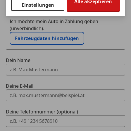
Eintauschwagen: Kaufen und verkaufen in nur einem
Alle akzeptieren
Einstellungen
Reserverad
Schritt
Schaltwippen
Sportfahrwerk
Ich möchte mein Auto in Zahlung geben
Sportpaket
(unverbindlich).
Sportsitze
Fahrzeugdaten hinzufügen
Sprachsteuerung
Touchscreen
Dein Name
Deine E-Mail
Deine Telefonnummer (optional)