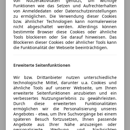
von Nutzeraktivitäten genutzt, um wichtige
Freischaden-Gutschein ab Stufe 0
Musikstreaming integriert
Funktionen wie das Setzen und Aufrechterhalten
Werksgarantie bis 30.06.2027
Radio
Auto einfach online versichern & Rabatt holen
von Anmeldedaten oder Datenschutzeinstellungen
14642
Soundsystem
zu ermöglichen. Die Verwendung dieser Cookies
bzw. ähnlicher Technologien kann normalerweise
USB
nicht abgeschaltet werden. Allerdings können
Volldigitales Kombiinstrument
Jetzt berechnen
bestimmte Browser diese Cookies oder ähnliche
W-Lan / Wifi Hotspot
Tools blockieren oder Sie darauf hinweisen. Das
Blockieren dieser Cookies oder ähnlicher Tools kann
Sicherheit
die Funktionalität der Webseite beeinträchtigen.
Verkäufer
Händler
ABS
Abstandstempomat
Erweiterte Seitenfunktionen
Ford Weintritt GmbH
Abstandswarner
Wir bzw. Drittanbieter nutzen unterschiedliche
Beifahrerairbag
5
Sterne
Sternebewertung 5 von 5
technologische Mittel, darunter u.a. Cookies und
ESP
(96% Weiterempfehlungen)
ähnliche Tools auf unserer Webseite, um Ihnen
Fahrerairbag
Anbieter auf AutoScout24 seit 2012
erweiterte Seitenfunktionen anzubieten und ein
verbessertes Nutzungserlebnis zu gewährleisten.
Fernlichtassistent
Durch diese erweiterten Funktionalitäten
Showroom
Geschwindigkeits-begrenzungsanlage
ermöglichen wir die Personalisierung unseres
Isofix
Geöffnet
Angebotes - etwa, um Ihre Suchvorgänge bei einem
späteren Besuch fortzusetzen, Ihnen passende
Kopfairbag
Schließt um 18:00
Angebote aus Ihrer Nähe anzuzeigen oder
LED-Tagfahrlicht
Wiener Straße 106
,
personalisierte Werbung und Nachrichten