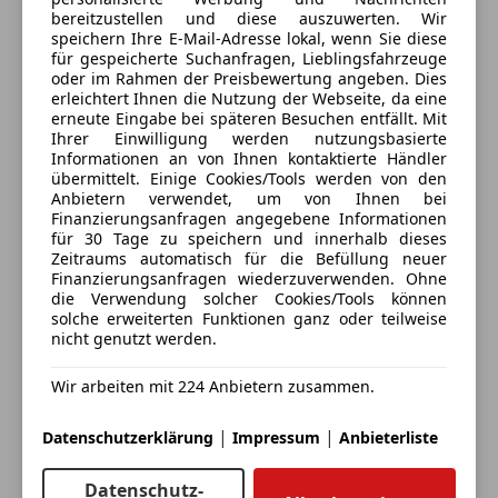
7100 Neusiedl am See, AT
Nebelscheinwerfer
bereitzustellen und diese auszuwerten. Wir
speichern Ihre E-Mail-Adresse lokal, wenn Sie diese
Notbremsassistent
für gespeicherte Suchanfragen, Lieblingsfahrzeuge
Kontakt
Notrufsystem
oder im Rahmen der Preisbewertung angeben. Dies
Reifendruckkontrollsystem
erleichtert Ihnen die Nutzung der Webseite, da eine
erneute Eingabe bei späteren Besuchen entfällt. Mit
Seitenairbag
Alle Fahrzeuge des Anbieters
Ihrer Einwilligung werden nutzungsbasierte
Servolenkung
Informationen an von Ihnen kontaktierte Händler
Spurhalteassistent
übermittelt. Einige Cookies/Tools werden von den
Anbieter kontaktieren
Anbietern verwendet, um von Ihnen bei
Totwinkel-Assistent
Finanzierungsanfragen angegebene Informationen
Traktionskontrolle
für 30 Tage zu speichern und innerhalb dieses
Deine Nachricht
Verkehrszeichenerkennung
Zeitraums automatisch für die Befüllung neuer
Finanzierungsanfragen wiederzuverwenden. Ohne
Voll-LED Scheinwerfer
die Verwendung solcher Cookies/Tools können
Wegfahrsperre
solche erweiterten Funktionen ganz oder teilweise
Zentralverriegelung mit Funkfernbedienung
nicht genutzt werden.
Extras
Wir arbeiten mit 224 Anbietern zusammen.
Alufelgen (18")
|
|
Datenschutzerklärung
Impressum
Anbieterliste
Elektronische Parkbremse
Innenspiegel automatisch abblendend
Datenschutz-
Katalysator