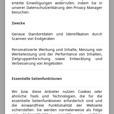
erteilte Einwilligungen widerrufen, indem Sie in
Coverking Flexible weiche Laderaumabdeckplane
Multifunktionslenkrad
unserer Datenschutzerklärung den Privacy Manager
schwarz.
Navigationssystem
besuchen.
Coverking Sitzschutz vorne, schwarzes Neopren
Regensensor
Bimini Dach-Sonnenverdeck weiches Netzgewebe,
Zwecke
Schlüssellose Zentralverriegelung
schwarz
Sitzheizung
Reserveradabdeckung schwarz mit weißem
Genaue Standortdaten und Identifikation durch
Start/Stop-Automatik
Scannen von Endgeräten
Bronco Pony Logo
teilb. Rücksitzbank
Veloursfußmatten, Premium vorne und hinten,
Tempomat
Personalisierte Werbung und Inhalte, Messung von
schwarz
Werbeleistung und der Performance von Inhalten,
Unterhaltung/Media
Gummifußmatten vorne und hinten, schwarz, in
Zielgruppenforschung sowie Entwicklung und
Mehr anzeigen
Verbesserung von Angeboten
Wannenform mit hochstehenden Kanten
Android Auto
Aufbewahrungstasche Vordertüren
Apple CarPlay
Versicherung
Aufbewahrungstasche Hecktüren
Bluetooth
Essentielle Seitenfunktionen
Schutzabdeckung Sonnenverdeck
Bordcomputer
Kfz-Versicherung
Laderaumabdeckung Sitzschutz vorne
DAB-Radio
Wir bzw. diese Anbieter nutzen Cookies oder
Sitzschutz hinten
ähnliche Tools und Technologien, die für die
Freisprecheinrichtung
Versicherungsschutz an Ihre Bedürfnisse
essentielle Seitenfunktionen erforderlich sind und
Drehmoment: 563 Nm
Induktionsladen für Smartphones
die einwandfreie Funktionalität der Webseite
anpassen
Anhängelast: 1.250 Kg
MP3
sicherstellen. Sie werden normalerweise als Folge