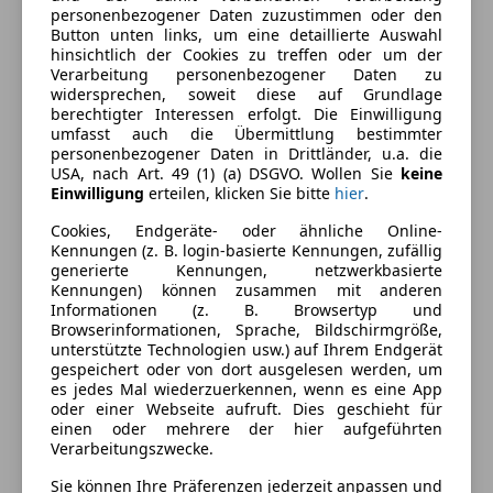
Ausstattung
personenbezogener Daten zuzustimmen oder den
Button unten links, um eine detaillierte Auswahl
Komfort
hinsichtlich der Cookies zu treffen oder um der
Mehr anzeigen
Verarbeitung personenbezogener Daten zu
2-Zonen-Klimaautomatik
widersprechen, soweit diese auf Grundlage
berechtigter Interessen erfolgt. Die Einwilligung
360° Kamera
Farbe und Innenausstattung
umfasst auch die Übermittlung bestimmter
Armlehne
personenbezogener Daten in Drittländer, u.a. die
Beheizbares Lenkrad
USA, nach Art. 49 (1) (a) DSGVO. Wollen Sie
keine
Außenfarbe
Rot
Einwilligung
erteilen, klicken Sie bitte
hier
.
Berganfahrassistent
Farbe laut Hersteller
Hot Pepper Rot
Einparkhilfe
Cookies, Endgeräte- oder ähnliche Online-
Kennungen (z. B. login-basierte Kennungen, zufällig
Einparkhilfe Rückfahrkamera
Lackierung
Metallic
generierte Kennungen, netzwerkbasierte
Einparkhilfe Sensoren hinten
Kennungen) können zusammen mit anderen
Farbe der
Grau
Einparkhilfe Sensoren vorne
Informationen (z. B. Browsertyp und
Innenausstattung
Browserinformationen, Sprache, Bildschirmgröße,
Elektrische Fensterheber
unterstützte Technologien usw.) auf Ihrem Endgerät
Elektrische Seitenspiegel
Innenausstattung
Vollleder
gespeichert oder von dort ausgelesen werden, um
Elektrische Sitze
es jedes Mal wiederzuerkennen, wenn es eine App
oder einer Webseite aufruft. Dies geschieht für
Getönte Scheiben
einen oder mehrere der hier aufgeführten
Fahrzeugbeschreibung
Lederausstattung
Verarbeitungszwecke.
Lederlenkrad
Hot Pepper Red: € 1.500,-
Sie können Ihre Präferenzen jederzeit anpassen und
Lichtsensor