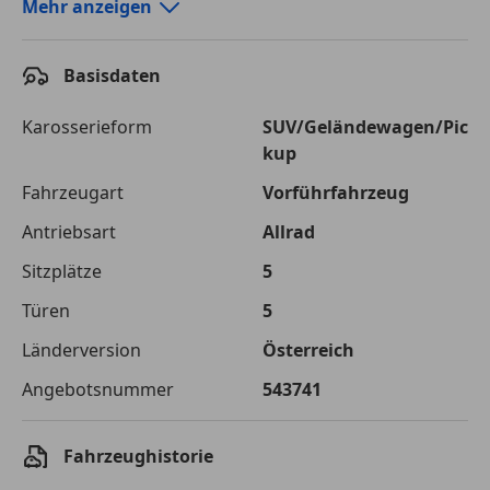
Autokredit-Rechner von durchblicker.at
Mehr anzeigen
Einfach Rate berechnen und günstige Konditionen
finden!
Basisdaten
Autokredit vergleichen
Karosserieform
SUV/Geländewagen/Pic
kup
Laufzeit
120 Monate
Fahrzeugart
Vorführfahrzeug
Kreditbetrag
€ 75 000,-
Antriebsart
Allrad
Zu zahlender
€ 105 661,-
Sitzplätze
5
Gesamtbetrag
Türen
5
Einberechnete Gebühren
€ 0,-
Länderversion
Österreich
Effektivzinsatz
7,50 %
Angebotsnummer
543741
Sollzinssatz
7,25 %
Monatliche Rate
€ 880,51
Fahrzeughistorie