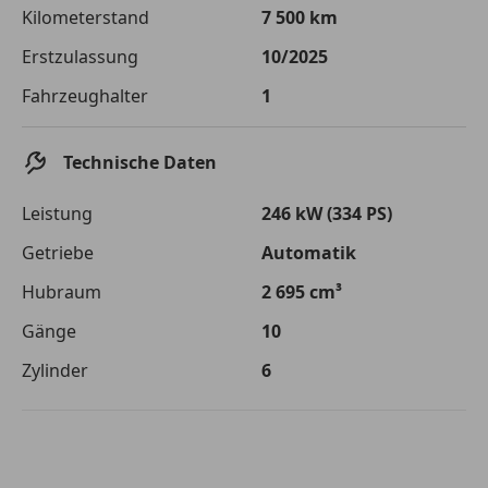
Die tatsächlichen Konditionen sind abhängig von Ihrer Bonität sowie
Kilometerstand
7 500 km
von der von Ihnen gewählten Bank. Rückzahlungszeitraum 1-10
Jahre. Zinsspanne Sollzinssatz: 2,90% - 14,90%.
Erstzulassung
10/2025
Jetzt berechnen
Fahrzeughalter
1
Technische Daten
Leistung
246 kW (334 PS)
Getriebe
Automatik
Hubraum
2 695 cm³
Gänge
10
Zylinder
6