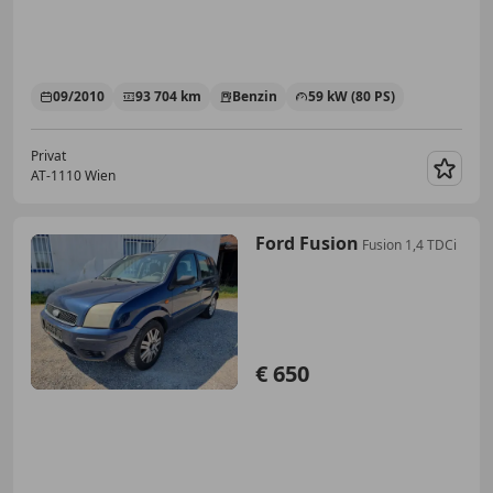
09/2010
93 704 km
Benzin
59 kW (80 PS)
Privat
AT-1110 Wien
Merk
Ford Fusion
Fusion 1,4 TDCi
€ 650