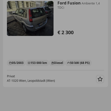
Ford Fusion
Ambiente 1,4
TDCi
€ 2 300
05/2003
153 000 km
Diesel
50 kW (68 PS)
Privat
AT-1020 Wien, Leopoldstadt (Wien)
Merk