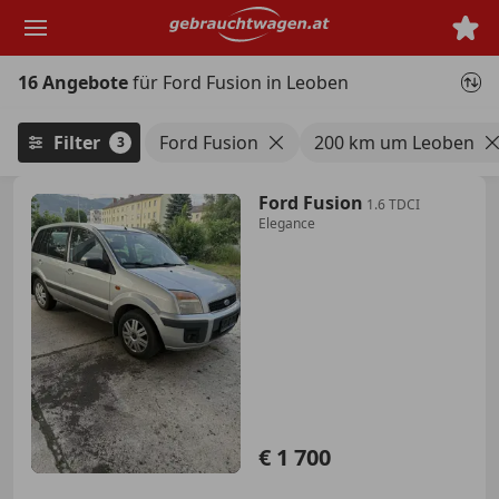
Zum
Hauptinhalt
springen
16 Angebote
für Ford Fusion in Leoben
Filter
Ford Fusion
200 km um Leoben
3
Ford Fusion
1.6 TDCI
Elegance
€ 1 700