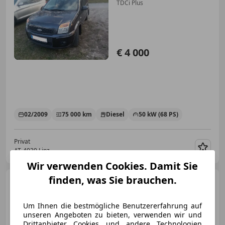
TDCi Plus
€ 4 000
02/2009
75 000 km
Diesel
50 kW (68 PS)
Privat
AT-4030 Linz
Merk
Wir verwenden Cookies. Damit Sie
finden, was Sie brauchen.
Ford Fusion
Ambiente
Um Ihnen die bestmögliche Benutzererfahrung auf
unseren Angeboten zu bieten, verwenden wir und
Drittanbieter Cookies und andere Technologien