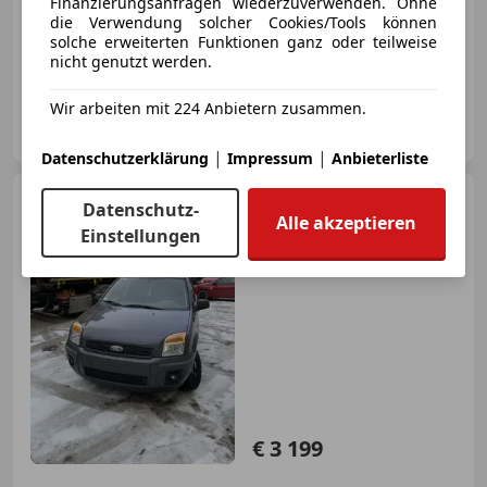
Finanzierungsanfragen wiederzuverwenden. Ohne
die Verwendung solcher Cookies/Tools können
solche erweiterten Funktionen ganz oder teilweise
06/2008
177 600 km
Diesel
50 kW (68 PS)
nicht genutzt werden.
Wir arbeiten mit 224 Anbietern zusammen.
Privat
AT-4552 Wartberg an der Krems
Merk
|
|
Datenschutzerklärung
Impressum
Anbieterliste
Ford Fusion
Ecosport 1,4
Datenschutz-
16V
Alle akzeptieren
Einstellungen
€ 3 199