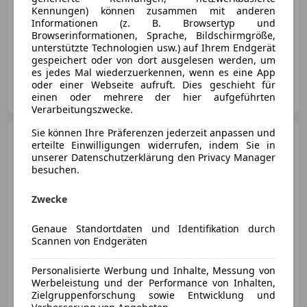
Kennungen) können zusammen mit anderen
Informationen (z. B. Browsertyp und
Browserinformationen, Sprache, Bildschirmgröße,
05/2003
228 500 km
Diesel
50 kW (68 PS)
unterstützte Technologien usw.) auf Ihrem Endgerät
gespeichert oder von dort ausgelesen werden, um
es jedes Mal wiederzuerkennen, wenn es eine App
Privat
oder einer Webseite aufruft. Dies geschieht für
AT-2074 Retzbach
einen oder mehrere der hier aufgeführten
Merk
Verarbeitungszwecke.
Sie können Ihre Präferenzen jederzeit anpassen und
Ford Fusion
1.4 Ambiente
erteilte Einwilligungen widerrufen, indem Sie in
unserer Datenschutzerklärung den Privacy Manager
besuchen.
Zwecke
€ 2 590
Genaue Standortdaten und Identifikation durch
Scannen von Endgeräten
Personalisierte Werbung und Inhalte, Messung von
Werbeleistung und der Performance von Inhalten,
03/2011
206 000 km
Benzin
59 kW (80 PS)
Zielgruppenforschung sowie Entwicklung und