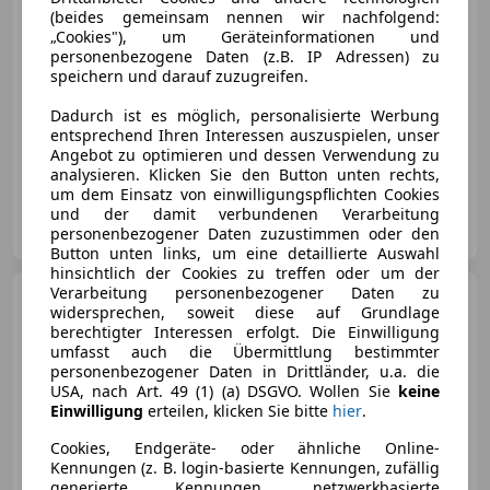
€ 1 100
(beides gemeinsam nennen wir nachfolgend:
„Cookies"), um Geräteinformationen und
personenbezogene Daten (z.B. IP Adressen) zu
speichern und darauf zuzugreifen.
Dadurch ist es möglich, personalisierte Werbung
entsprechend Ihren Interessen auszuspielen, unser
Neu
03/2010
151 689 km
Benzin
59 kW (80 PS)
Angebot zu optimieren und dessen Verwendung zu
analysieren. Klicken Sie den Button unten rechts,
um dem Einsatz von einwilligungspflichten Cookies
Autozentrum Glavas e.U.
und der damit verbundenen Verarbeitung
AT-3441 Einsiedl
personenbezogener Daten zuzustimmen oder den
Merk
Button unten links, um eine detaillierte Auswahl
hinsichtlich der Cookies zu treffen oder um der
Verarbeitung personenbezogener Daten zu
Ford Fusion
Fusion Trend 1,4
widersprechen, soweit diese auf Grundlage
TDCi Trend
berechtigter Interessen erfolgt. Die Einwilligung
umfasst auch die Übermittlung bestimmter
personenbezogener Daten in Drittländer, u.a. die
USA, nach Art. 49 (1) (a) DSGVO. Wollen Sie
keine
Einwilligung
erteilen, klicken Sie bitte
hier
.
€ 1 990
Cookies, Endgeräte- oder ähnliche Online-
Kennungen (z. B. login-basierte Kennungen, zufällig
generierte Kennungen, netzwerkbasierte