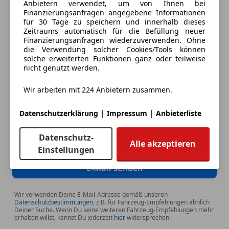
Anbietern verwendet, um von Ihnen bei
Finanzierungsanfragen angegebene Informationen
Deine E-Mail
für 30 Tage zu speichern und innerhalb dieses
Zeitraums automatisch für die Befüllung neuer
Finanzierungsanfragen wiederzuverwenden. Ohne
die Verwendung solcher Cookies/Tools können
solche erweiterten Funktionen ganz oder teilweise
Deine Telefonnummer (optional)
nicht genutzt werden.
Wir arbeiten mit 224 Anbietern zusammen.
Ich möchte auf meine Interessen zugeschnittene Angebote und
|
|
Neuigkeiten der AutoScout24 GmbH per E-Mail erhalten. Ich
Datenschutzerklärung
Impressum
Anbieterliste
kann diese
Einwilligung
jederzeit mit Wirkung für die Zukunft
widerrufen.
Datenschutz-
Alle akzeptieren
Einstellungen
E-Mail senden
Wir verwenden Deine E-Mail-Adresse gemäß unseren
Datenschutzbestimmungen
, z.B. für Fahrzeug-Empfehlungen ähnlich
Deiner Suche. Wenn Du keine weiteren Fahrzeug-Empfehlungen mehr
erhalten willst, kannst Du jederzeit
hier
widersprechen.