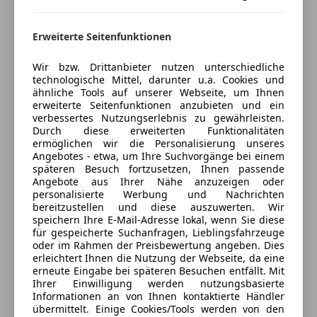
Anbieter kontaktieren
Erweiterte Seitenfunktionen
Deine Nachricht
Wir bzw. Drittanbieter nutzen unterschiedliche
technologische Mittel, darunter u.a. Cookies und
ähnliche Tools auf unserer Webseite, um Ihnen
erweiterte Seitenfunktionen anzubieten und ein
verbessertes Nutzungserlebnis zu gewährleisten.
Durch diese erweiterten Funktionalitäten
ermöglichen wir die Personalisierung unseres
Angebotes - etwa, um Ihre Suchvorgänge bei einem
späteren Besuch fortzusetzen, Ihnen passende
Angebote aus Ihrer Nähe anzuzeigen oder
personalisierte Werbung und Nachrichten
bereitzustellen und diese auszuwerten. Wir
3 ähnliche Fahrzeuge gefunden
speichern Ihre E-Mail-Adresse lokal, wenn Sie diese
Ich erlaube den Händlern dieser
für gespeicherte Suchanfragen, Lieblingsfahrzeuge
Fahrzeuge mich zu kontaktieren.
oder im Rahmen der Preisbewertung angeben. Dies
erleichtert Ihnen die Nutzung der Webseite, da eine
erneute Eingabe bei späteren Besuchen entfällt. Mit
Dein Name
Ihrer Einwilligung werden nutzungsbasierte
Informationen an von Ihnen kontaktierte Händler
übermittelt. Einige Cookies/Tools werden von den