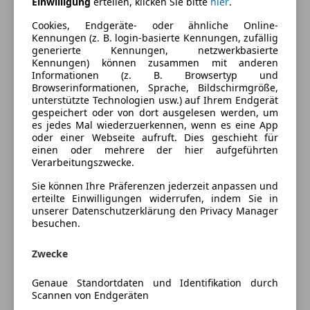
Einwilligung
erteilen, klicken Sie bitte
hier
.
Kraftstoff
Diesel
Cookies, Endgeräte- oder ähnliche Online-
Kennungen (z. B. login-basierte Kennungen, zufällig
Kraftstoffverbrauch
4,50
l/100 km (komb.)
generierte Kennungen, netzwerkbasierte
Kennungen) können zusammen mit anderen
Informationen (z. B. Browsertyp und
Browserinformationen, Sprache, Bildschirmgröße,
Fahrzeugbeschreibung
unterstützte Technologien usw.) auf Ihrem Endgerät
gespeichert oder von dort ausgelesen werden, um
Zum verkaufen gibt Drei Autos um 1700€.!!!
es jedes Mal wiederzuerkennen, wenn es eine App
oder einer Webseite aufruft. Dies geschieht für
Ford Fusion 1..6 Diesel, Baujahr 2006 (Fahrbereit)
einen oder mehrere der hier aufgeführten
Opel Astra 1.7 Diesel, Baujahr 2005 (Fahrbereit)
Verarbeitungszwecke.
Citroen C4 1.4 Benzin, Baujahr 2009 (Fahrbereit)
Sie können Ihre Präferenzen jederzeit anpassen und
Alle drei Fahrzeuge sind fahrbereit ohne Pickerl mit
erteilte Einwilligungen widerrufen, indem Sie in
kleinen Mängeln.
unserer Datenschutzerklärung den Privacy Manager
Für Export, Teile oder Bastler. Keine Garantie oder
besuchen.
Gewährleistung.
Zwecke
Versicherung
Genaue Standortdaten und Identifikation durch
Scannen von Endgeräten