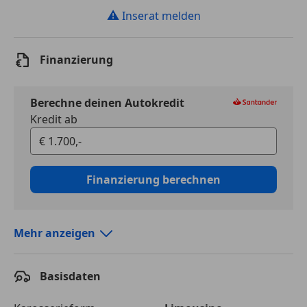
⚠
Inserat melden
Finanzierung
Berechne deinen Autokredit
Kredit ab
Finanzierung berechnen
Mehr anzeigen
Autokredit vergleichen
Basisdaten
Laufzeit
120 Monate
Kreditbetrag
€ 1 700,-