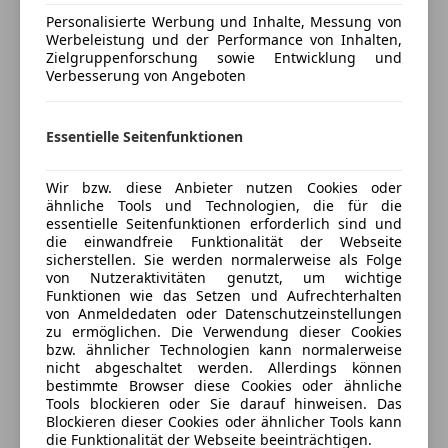
Kfz-Versicherung
Personalisierte Werbung und Inhalte, Messung von
Werbeleistung und der Performance von Inhalten,
Versicherungsschutz an Ihre Bedürfnisse
Zielgruppenforschung sowie Entwicklung und
Verbesserung von Angeboten
anpassen
Freischaden-Gutschein ab Stufe 0
Essentielle Seitenfunktionen
Auto einfach online versichern & Rabatt holen
Wir bzw. diese Anbieter nutzen Cookies oder
ähnliche Tools und Technologien, die für die
Jetzt berechnen
essentielle Seitenfunktionen erforderlich sind und
die einwandfreie Funktionalität der Webseite
sicherstellen. Sie werden normalerweise als Folge
von Nutzeraktivitäten genutzt, um wichtige
Funktionen wie das Setzen und Aufrechterhalten
Verkäufer
Privat
von Anmeldedaten oder Datenschutzeinstellungen
zu ermöglichen. Die Verwendung dieser Cookies
8700 Leoben , AT
bzw. ähnlicher Technologien kann normalerweise
nicht abgeschaltet werden. Allerdings können
bestimmte Browser diese Cookies oder ähnliche
Kontakt
Tools blockieren oder Sie darauf hinweisen. Das
Blockieren dieser Cookies oder ähnlicher Tools kann
die Funktionalität der Webseite beeinträchtigen.