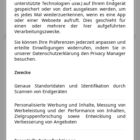
unterstützte Technologien usw.) auf Ihrem Endgerät
06/2017
243 000 km
Diesel
96 kW (131 PS)
gespeichert oder von dort ausgelesen werden, um
es jedes Mal wiederzuerkennen, wenn es eine App
oder einer Webseite aufruft. Dies geschieht für
Privat
einen oder mehrere der hier aufgeführten
AT-2493 Lichtenwörth
Merk
Verarbeitungszwecke.
Sie können Ihre Präferenzen jederzeit anpassen und
Ford Transit Bus
Transit
erteilte Einwilligungen widerrufen, indem Sie in
Minibus 2,2 TDCi L4H3 460 Trend
unserer Datenschutzerklärung den Privacy Manager
Trend
besuchen.
Zwecke
€ 9 000
1
Genaue Standortdaten und Identifikation durch
Scannen von Endgeräten
Personalisierte Werbung und Inhalte, Messung von
Werbeleistung und der Performance von Inhalten,
Zielgruppenforschung sowie Entwicklung und
Verbesserung von Angeboten
10/2020
176 500 km
Diesel
92 kW (125 PS)
Privat