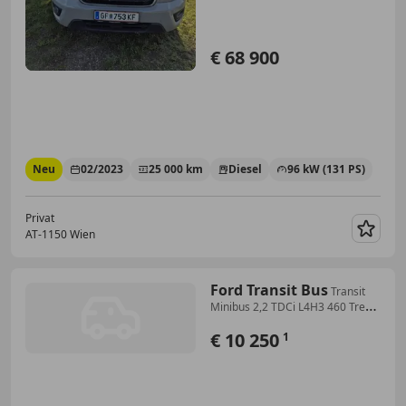
€ 68 900
Neu
02/2023
25 000 km
Diesel
96 kW (131 PS)
Privat
AT-1150 Wien
Merk
Ford Transit Bus
Transit
Minibus 2,2 TDCi L4H3 460 Trend
Trend
€ 10 250
1