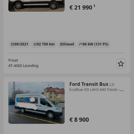
€ 21 990
1
09/2021
92 700 km
Diesel
96 kW (131 PS)
Privat
AT-4060 Leonding
Merk
Ford Transit Bus
2,0
EcoBlue HD L4H3 440 Trend—
8900€ Netto!
€ 8 900