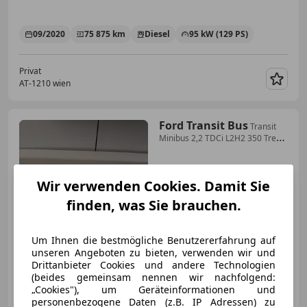
09/2020
75 875 km
Diesel
95 kW (129 PS)
Privat
AT-1210 wien
Merk
Ford Transit Bus
Transit
Minibus 2,2 TDCi L2H2 350 Trend
Trend
Wir verwenden Cookies. Damit Sie
finden, was Sie brauchen.
Um Ihnen die bestmögliche Benutzererfahrung auf
unseren Angeboten zu bieten, verwenden wir und
Drittanbieter Cookies und andere Technologien
(beides gemeinsam nennen wir nachfolgend:
€ 16 500
„Cookies"), um Geräteinformationen und
personenbezogene Daten (z.B. IP Adressen) zu