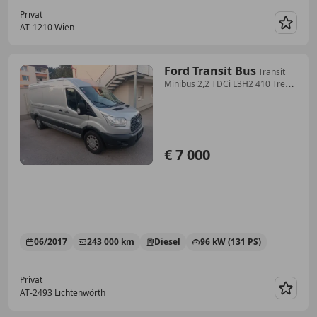
Privat
AT-1210 Wien
Merk
Ford Transit Bus
Transit
Minibus 2,2 TDCi L3H2 410 Trend
Trend
€ 7 000
06/2017
243 000 km
Diesel
96 kW (131 PS)
Privat
AT-2493 Lichtenwörth
Merk