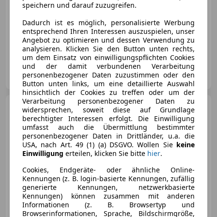
speichern und darauf zuzugreifen.
Dadurch ist es möglich, personalisierte Werbung
entsprechend Ihren Interessen auszuspielen, unser
Angebot zu optimieren und dessen Verwendung zu
09/2016
99 200 km
Diesel
92 kW (125 PS)
analysieren. Klicken Sie den Button unten rechts,
um dem Einsatz von einwilligungspflichten Cookies
und der damit verbundenen Verarbeitung
Privat
personenbezogener Daten zuzustimmen oder den
AT-8151 Hitzendorf
Merk
Button unten links, um eine detaillierte Auswahl
hinsichtlich der Cookies zu treffen oder um der
Verarbeitung personenbezogener Daten zu
Ford Transit Bus
Transit
widersprechen, soweit diese auf Grundlage
Minibus 2,2 TDCi L3H2 410 Trend
berechtigter Interessen erfolgt. Die Einwilligung
Trend
umfasst auch die Übermittlung bestimmter
personenbezogener Daten in Drittländer, u.a. die
USA, nach Art. 49 (1) (a) DSGVO. Wollen Sie
keine
Einwilligung
erteilen, klicken Sie bitte
hier
.
€ 7 000
Cookies, Endgeräte- oder ähnliche Online-
Kennungen (z. B. login-basierte Kennungen, zufällig
generierte Kennungen, netzwerkbasierte
Kennungen) können zusammen mit anderen
Informationen (z. B. Browsertyp und
Browserinformationen, Sprache, Bildschirmgröße,