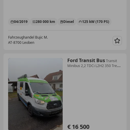
04/2019
280 000 km
Diesel
125 kW (170 PS)
Fahrzeughandel Bujic M.
AT-8700 Leoben
Merk
Ford Transit Bus
Transit
Minibus 2,2 TDCi L2H2 350 Trend
Trend
€ 16 500