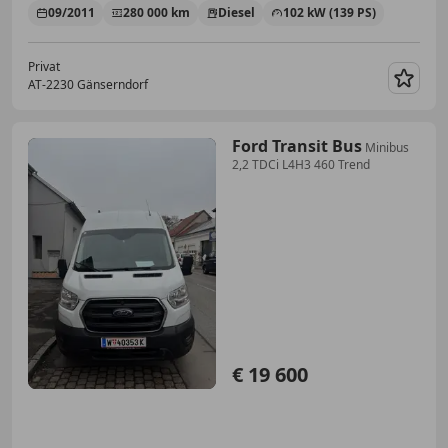
09/2011
280 000 km
Diesel
102 kW (139 PS)
Privat
AT-2230 Gänserndorf
Merk
Ford Transit Bus
Minibus
2,2 TDCi L4H3 460 Trend
€ 19 600