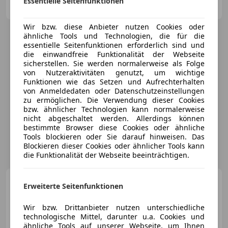
Essentielle Seitenfunktionen
AT-2020 Hollabrunn
Merk
Wir bzw. diese Anbieter nutzen Cookies oder
ähnliche Tools und Technologien, die für die
essentielle Seitenfunktionen erforderlich sind und
die einwandfreie Funktionalität der Webseite
sicherstellen. Sie werden normalerweise als Folge
von Nutzeraktivitäten genutzt, um wichtige
Funktionen wie das Setzen und Aufrechterhalten
von Anmeldedaten oder Datenschutzeinstellungen
zu ermöglichen. Die Verwendung dieser Cookies
bzw. ähnlicher Technologien kann normalerweise
nicht abgeschaltet werden. Allerdings können
bestimmte Browser diese Cookies oder ähnliche
Tools blockieren oder Sie darauf hinweisen. Das
Blockieren dieser Cookies oder ähnlicher Tools kann
die Funktionalität der Webseite beeinträchtigen.
Ford Transit Bus
Lasser
Erweiterte Seitenfunktionen
Car 56
Wir bzw. Drittanbieter nutzen unterschiedliche
technologische Mittel, darunter u.a. Cookies und
€ 8 700
ähnliche Tools auf unserer Webseite, um Ihnen