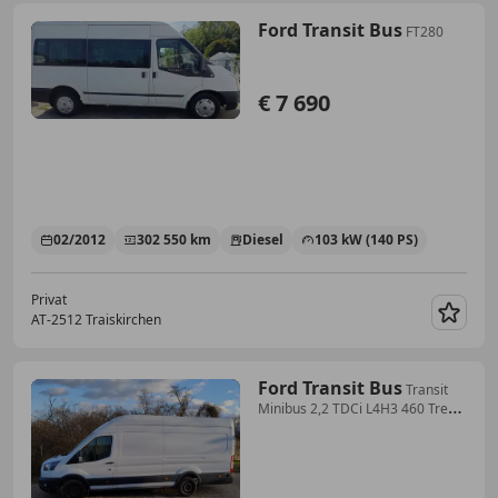
Ford Transit Bus
FT280
€ 7 690
02/2012
302 550 km
Diesel
103 kW (140 PS)
Privat
AT-2512 Traiskirchen
Merk
Ford Transit Bus
Transit
Minibus 2,2 TDCi L4H3 460 Trend
Trend