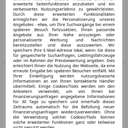
erweiterte Seitenfunktionen anzubieten und ein
verbessertes Nutzungserlebnis zu gewährleisten.
Durch diese erweiterten Funktionalitäten
ermöglichen wir die Personalisierung unseres
Angebotes - etwa, um Ihre Suchvorgänge bei einem
späteren Besuch fortzusetzen, Ihnen passende
04/1987
67 000 km
Diesel
50 kW (68 PS)
Angebote aus Ihrer Nähe anzuzeigen oder
personalisierte Werbung und Nachrichten
bereitzustellen und diese auszuwerten. Wir
Privat
speichern Ihre E-Mail-Adresse lokal, wenn Sie diese
AT-1210 wien
Merk
für gespeicherte Suchanfragen, Lieblingsfahrzeuge
oder im Rahmen der Preisbewertung angeben. Dies
erleichtert Ihnen die Nutzung der Webseite, da eine
Ford Transit Bus
erneute Eingabe bei späteren Besuchen entfällt. Mit
250K
Ihrer Einwilligung werden nutzungsbasierte
Informationen an von Ihnen kontaktierte Händler
übermittelt. Einige Cookies/Tools werden von den
Anbietern verwendet, um von Ihnen bei
Finanzierungsanfragen angegebene Informationen
für 30 Tage zu speichern und innerhalb dieses
Zeitraums automatisch für die Befüllung neuer
Finanzierungsanfragen wiederzuverwenden. Ohne
die Verwendung solcher Cookies/Tools können
solche erweiterten Funktionen ganz oder teilweise
nicht genutzt werden.