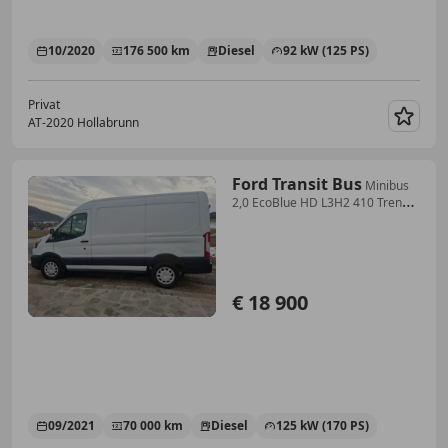
10/2020
176 500 km
Diesel
92 kW (125 PS)
Privat
AT-2020 Hollabrunn
Merk
Ford Transit Bus
Minibus
2,0 EcoBlue HD L3H2 410 Trend
Aut.
€ 18 900
09/2021
70 000 km
Diesel
125 kW (170 PS)