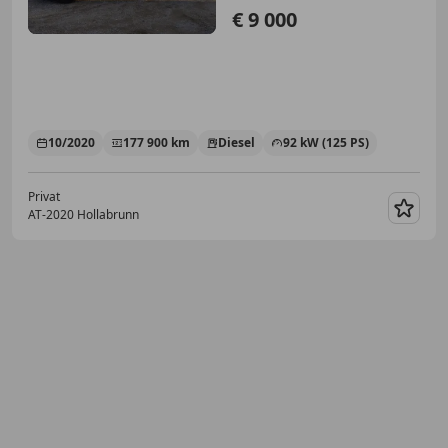
€ 9 000
10/2020
177 900 km
Diesel
92 kW (125 PS)
Privat
AT-2020 Hollabrunn
Merk