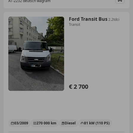
AT-2232 deutsch wagram
Merk
Ford Transit Bus
2.2tdci
Transit
€ 2 700
03/2009
270 000 km
Diesel
81 kW (110 PS)