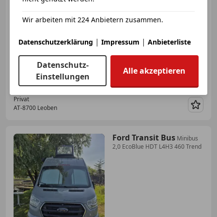
€ 1 500
Wir arbeiten mit 224 Anbietern zusammen.
|
|
Datenschutzerklärung
Impressum
Anbieterliste
Datenschutz-
Alle akzeptieren
02/2012
319 000 km
Diesel
74 kW (101 PS)
Einstellungen
Privat
AT-8700 Leoben
Merk
Ford Transit Bus
Minibus
2,0 EcoBlue HDT L4H3 460 Trend