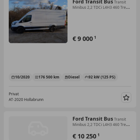
Ford Transit Bus
Transit
Minibus 2,2 TDCi L4H3 460 Trend
Trend
€ 9 000
1
10/2020
176 500 km
Diesel
92 kW (125 PS)
Privat
AT-2020 Hollabrunn
Merk
Ford Transit Bus
Transit
Minibus 2,2 TDCi L4H3 460 Trend
Trend
€ 10 250
1