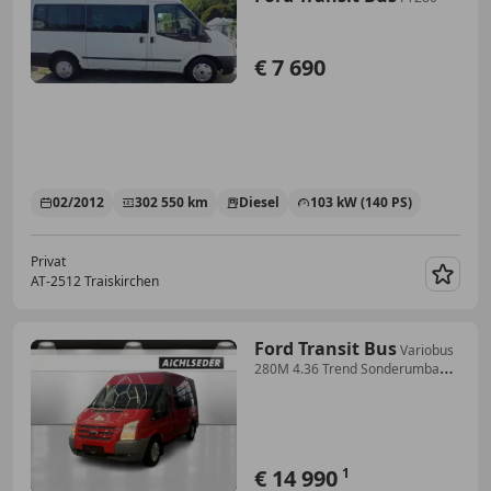
€ 7 690
02/2012
302 550 km
Diesel
103 kW (140 PS)
Privat
AT-2512 Traiskirchen
Merk
Ford Transit Bus
Variobus
280M 4.36 Trend Sonderumbau
Rollstuhltra
€ 14 990
1