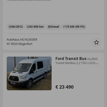
06/2012
92 000 km
Diesel
73 kW (99 PS)
Autohaus AiCHLSEDER
AT-9020 Klagenfurt
Merk
Ford Transit Bus
ALLRAD
Transit Minibus 2,2 TDCi L2H2
350 Trend Trend
€ 23 490