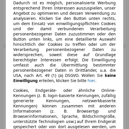
Dadurch ist es möglich, personalisierte Werbung
entsprechend Ihren Interessen auszuspielen, unser
Angebot zu optimieren und dessen Verwendung zu
09/2011
280 000 km
Diesel
102 kW (139 PS)
analysieren. Klicken Sie den Button unten rechts,
um dem Einsatz von einwilligungspflichten Cookies
und der damit verbundenen Verarbeitung
Privat
personenbezogener Daten zuzustimmen oder den
AT-2230 Gänserndorf
Merk
Button unten links, um eine detaillierte Auswahl
hinsichtlich der Cookies zu treffen oder um der
Verarbeitung personenbezogener Daten zu
Ford Transit Bus
widersprechen, soweit diese auf Grundlage
Minibus
berechtigter Interessen erfolgt. Die Einwilligung
2,2 TDCi L4H3 460 Trend
umfasst auch die Übermittlung bestimmter
personenbezogener Daten in Drittländer, u.a. die
USA, nach Art. 49 (1) (a) DSGVO. Wollen Sie
keine
Einwilligung
erteilen, klicken Sie bitte
hier
.
Cookies, Endgeräte- oder ähnliche Online-
Kennungen (z. B. login-basierte Kennungen, zufällig
generierte Kennungen, netzwerkbasierte
Kennungen) können zusammen mit anderen
Informationen (z. B. Browsertyp und
Browserinformationen, Sprache, Bildschirmgröße,
€ 19 600
unterstützte Technologien usw.) auf Ihrem Endgerät
gespeichert oder von dort ausgelesen werden, um