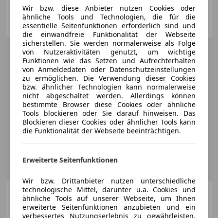
Wir bzw. diese Anbieter nutzen Cookies oder
ähnliche Tools und Technologien, die für die
Privat
essentielle Seitenfunktionen erforderlich sind und
AT-4060 Leonding
Merk
die einwandfreie Funktionalität der Webseite
sicherstellen. Sie werden normalerweise als Folge
von Nutzeraktivitäten genutzt, um wichtige
Funktionen wie das Setzen und Aufrechterhalten
von Anmeldedaten oder Datenschutzeinstellungen
zu ermöglichen. Die Verwendung dieser Cookies
bzw. ähnlicher Technologien kann normalerweise
nicht abgeschaltet werden. Allerdings können
bestimmte Browser diese Cookies oder ähnliche
Tools blockieren oder Sie darauf hinweisen. Das
Blockieren dieser Cookies oder ähnlicher Tools kann
die Funktionalität der Webseite beeinträchtigen.
Erweiterte Seitenfunktionen
Wir bzw. Drittanbieter nutzen unterschiedliche
technologische Mittel, darunter u.a. Cookies und
Ford Transit Bus
Minibus
ähnliche Tools auf unserer Webseite, um Ihnen
2,0 EcoBlue HD L3H2 410 Trend
erweiterte Seitenfunktionen anzubieten und ein
Aut.
verbessertes Nutzungserlebnis zu gewährleisten.