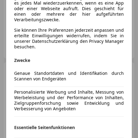
es jedes Mal wiederzuerkennen, wenn es eine App
oder einer Webseite aufruft. Dies geschieht für
einen oder mehrere der hier aufgeführten
Verarbeitungszwecke.
09/2020
75 875 km
Diesel
95 kW (129 PS)
Sie können Ihre Präferenzen jederzeit anpassen und
erteilte Einwilligungen widerrufen, indem Sie in
unserer Datenschutzerklärung den Privacy Manager
Privat
besuchen.
AT-1210 wien
Merk
Zwecke
Ford Transit Bus
L2H2
Genaue Standortdaten und Identifikation durch
Scannen von Endgeräten
Personalisierte Werbung und Inhalte, Messung von
€ 21 990
1
Werbeleistung und der Performance von Inhalten,
Zielgruppenforschung sowie Entwicklung und
Verbesserung von Angeboten
Essentielle Seitenfunktionen
09/2021
92 700 km
Diesel
96 kW (131 PS)