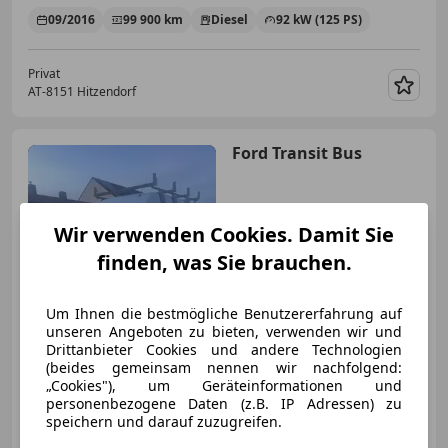
09/2016
99 900 km
Diesel
92 kW (125 PS)
Privat
AT-8151 Hitzendorf
Merk
Ford Transit Bus
Wir verwenden Cookies. Damit Sie
finden, was Sie brauchen.
Um Ihnen die bestmögliche Benutzererfahrung auf
unseren Angeboten zu bieten, verwenden wir und
Drittanbieter Cookies und andere Technologien
(beides gemeinsam nennen wir nachfolgend:
€ 3 900
„Cookies"), um Geräteinformationen und
personenbezogene Daten (z.B. IP Adressen) zu
speichern und darauf zuzugreifen.