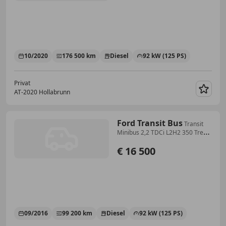
10/2020
176 500 km
Diesel
92 kW (125 PS)
Privat
AT-2020 Hollabrunn
Merk
Ford Transit Bus
Transit
Minibus 2,2 TDCi L2H2 350 Trend
Trend
€ 16 500
09/2016
99 200 km
Diesel
92 kW (125 PS)