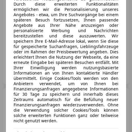
Durch diese erweiterten Funktionalitäten
ermöglichen wir die Personalisierung unseres
Angebotes - etwa, um Ihre Suchvorgänge bei einem
€ 18 900
späteren Besuch fortzusetzen, Ihnen passende
Angebote aus Ihrer Nähe anzuzeigen oder
personalisierte Werbung und Nachrichten
bereitzustellen und diese auszuwerten. Wir
speichern Ihre E-Mail-Adresse lokal, wenn Sie diese
für gespeicherte Suchanfragen, Lieblingsfahrzeuge
oder im Rahmen der Preisbewertung angeben. Dies
09/2021
70 000 km
Diesel
125 kW (170 PS)
erleichtert Ihnen die Nutzung der Webseite, da eine
erneute Eingabe bei späteren Besuchen entfällt. Mit
Ihrer Einwilligung werden nutzungsbasierte
Privat
Informationen an von Ihnen kontaktierte Händler
AT-8223 Stubenberg am See
Merk
übermittelt. Einige Cookies/Tools werden von den
Anbietern verwendet, um von Ihnen bei
Finanzierungsanfragen angegebene Informationen
für 30 Tage zu speichern und innerhalb dieses
Ford Transit Bus
L2H2
Zeitraums automatisch für die Befüllung neuer
Finanzierungsanfragen wiederzuverwenden. Ohne
die Verwendung solcher Cookies/Tools können
solche erweiterten Funktionen ganz oder teilweise
nicht genutzt werden.