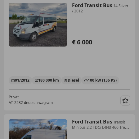
Ford Transit Bus
14 Sitzer
/ 2012
€ 6 000
01/2012
180 000 km
Diesel
100 kW (136 PS)
Privat
AT-2232 deutsch wagram
Merk
Ford Transit Bus
Transit
Minibus 2,2 TDCi L4H3 460 Trend
Trend