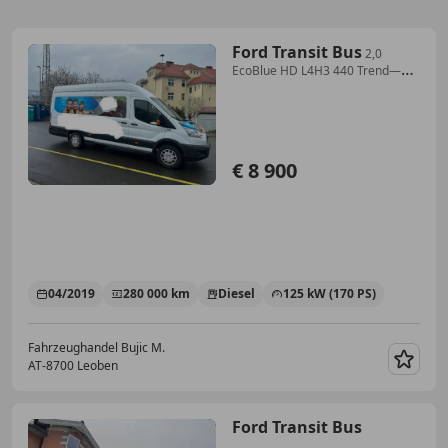
Ford Transit Bus
2,0
EcoBlue HD L4H3 440 Trend—
8900€ Netto!
€ 8 900
04/2019
280 000 km
Diesel
125 kW (170 PS)
Fahrzeughandel Bujic M.
AT-8700 Leoben
Merk
Ford Transit Bus