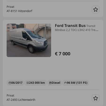
Privat
AT-8151 Hitzendorf
Merk
Ford Transit Bus
Transit
Minibus 2,2 TDCi L3H2 410 Trend
Trend
€ 7 000
06/2017
243 000 km
Diesel
96 kW (131 PS)
Privat
AT-2493 Lichtenwörth
Merk