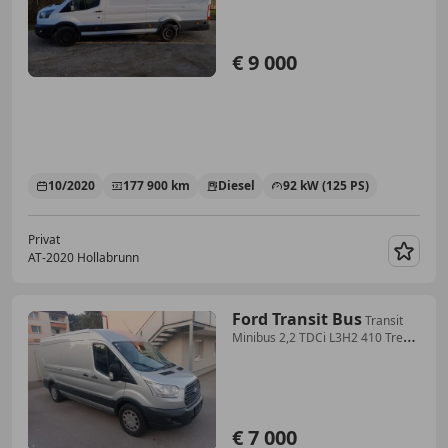
€ 9 000
10/2020
177 900 km
Diesel
92 kW (125 PS)
Privat
AT-2020 Hollabrunn
Merk
Ford Transit Bus
Transit
Minibus 2,2 TDCi L3H2 410 Trend
Trend
€ 7 000