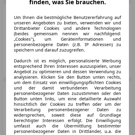
finden, was Sie brauchen.
Mazda RX-8
1.3 Renesis
Um Ihnen die bestmögliche Benutzererfahrung auf
unseren Angeboten zu bieten, verwenden wir und
Drittanbieter Cookies und andere Technologien
(beides gemeinsam nennen wir nachfolgend:
€ 6 250
„Cookies"), um Geräteinformationen und
personenbezogene Daten (z.B. IP Adressen) zu
06/2006
119 038 km
Benzin
141 kW (192 PS)
speichern und darauf zuzugreifen.
Dadurch ist es möglich, personalisierte Werbung
Privat
entsprechend Ihren Interessen auszuspielen, unser
NL-6731SG OTTERLO
Merk
Angebot zu optimieren und dessen Verwendung zu
analysieren. Klicken Sie den Button unten rechts,
um dem Einsatz von einwilligungspflichten Cookies
und der damit verbundenen Verarbeitung
Mazda RX-8
RX-8 Renesis
personenbezogener Daten zuzustimmen oder den
Button unten links, um eine detaillierte Auswahl
hinsichtlich der Cookies zu treffen oder um der
Verarbeitung personenbezogener Daten zu
widersprechen, soweit diese auf Grundlage
berechtigter Interessen erfolgt. Die Einwilligung
€ 13 005
umfasst auch die Übermittlung bestimmter
personenbezogener Daten in Drittländer, u.a. die