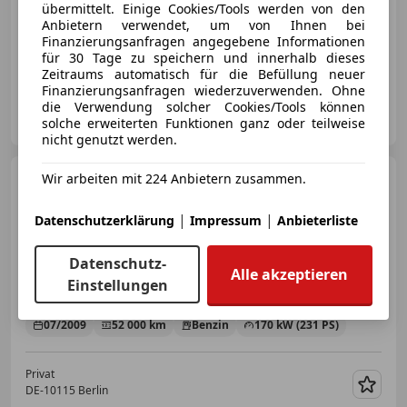
übermittelt. Einige Cookies/Tools werden von den
Anbietern verwendet, um von Ihnen bei
Finanzierungsanfragen angegebene Informationen
für 30 Tage zu speichern und innerhalb dieses
06/2003
88 725 km
Benzin
170 kW (231 PS)
Zeitraums automatisch für die Befüllung neuer
Finanzierungsanfragen wiederzuverwenden. Ohne
die Verwendung solcher Cookies/Tools können
Privat
solche erweiterten Funktionen ganz oder teilweise
AT-500157 Brasov
Merk
nicht genutzt werden.
Mazda RX-8
Wir arbeiten mit 224 Anbietern zusammen.
R3
|
|
Datenschutzerklärung
Impressum
Anbieterliste
Datenschutz-
Alle akzeptieren
€ 18 000
Einstellungen
07/2009
52 000 km
Benzin
170 kW (231 PS)
Privat
DE-10115 Berlin
Merk