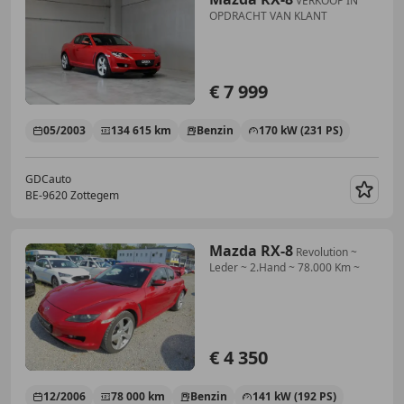
VERKOOP IN
OPDRACHT VAN KLANT
€ 7 999
05/2003
134 615 km
Benzin
170 kW (231 PS)
GDCauto
BE-9620 Zottegem
Merk
Mazda RX-8
Revolution ~
Leder ~ 2.Hand ~ 78.000 Km ~
€ 4 350
12/2006
78 000 km
Benzin
141 kW (192 PS)