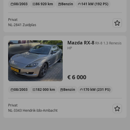
08/2003
86 920 km
Benzin
141 kW (192 PS)
Privat
NL-2841 Zuidplas
Merk
Mazda RX-8
RX-8 1.3 Renesis
HP
€ 6 000
08/2003
182 000 km
Benzin
170 kW (231 PS)
Privat
NL-3343 Hendrik-Ido-Ambacht
Merk