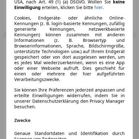
USA, nach Art. 49 (1) (a) DSGVO. Wollen Sie
keine
02/2025
206 000 km
Benzin
141 kW (192 PS)
Einwilligung
erteilen, klicken Sie bitte
hier
.
Cookies, Endgeräte- oder ähnliche Online-
Privat
Kennungen (z. B. login-basierte Kennungen, zufällig
DE-80992 München, Landeshauptstadt
Merk
generierte Kennungen, netzwerkbasierte
Kennungen) können zusammen mit anderen
Informationen (z. B. Browsertyp und
Mazda RX-8
Revolution C
Browserinformationen, Sprache, Bildschirmgröße,
unterstützte Technologien usw.) auf Ihrem Endgerät
gespeichert oder von dort ausgelesen werden, um
es jedes Mal wiederzuerkennen, wenn es eine App
oder einer Webseite aufruft. Dies geschieht für
einen oder mehrere der hier aufgeführten
Verarbeitungszwecke.
Sie können Ihre Präferenzen jederzeit anpassen und
erteilte Einwilligungen widerrufen, indem Sie in
unserer Datenschutzerklärung den Privacy Manager
besuchen.
€ 12 500
Zwecke
Genaue Standortdaten und Identifikation durch
Scannen von Endgeräten