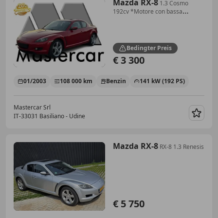
Mazda RX-8
1.3 Cosmo
192cv *Motore con bassa
compressione*
Bedingter Preis
€ 3 300
01/2003
108 000 km
Benzin
141 kW (192 PS)
Mastercar Srl
IT-33031 Basiliano - Udine
Merk
Mazda RX-8
RX-8 1.3 Renesis
€ 5 750