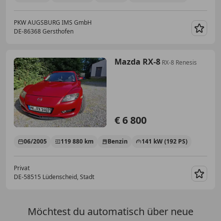
PKW AUGSBURG IMS GmbH
DE-86368 Gersthofen
Merk
Mazda RX-8
RX-8 Renesis
€ 6 800
06/2005
119 880 km
Benzin
141 kW (192 PS)
Privat
DE-58515 Lüdenscheid, Stadt
Merk
Möchtest du automatisch über neue