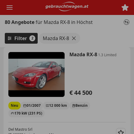
Zum
Hauptinhalt
springen
80 Angebote
für Mazda RX-8 in Höchst
Filter
Mazda RX-8
2
Mazda RX-8
1.3 Limited
€ 44 500
Neu
01/2007
12 000 km
Benzin
170 kW (231 PS)
Del Mastro Srl