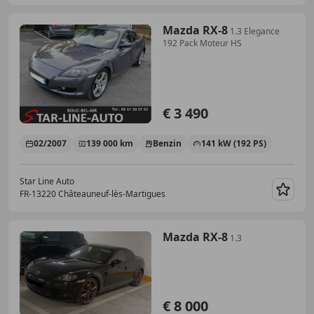
Mazda RX-8
1.3 Elegance
192 Pack Moteur HS
€ 3 490
02/2007
139 000 km
Benzin
141 kW (192 PS)
Star Line Auto
FR-13220 Châteauneuf-lès-Martigues
Merk
Mazda RX-8
1.3
€ 8 000