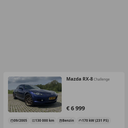
Mazda RX-8
Challenge
€ 6 999
09/2005
130 000 km
Benzin
170 kW (231 PS)