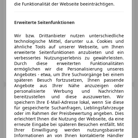
Mazda RX-8
231
die Funktionalität der Webseite beeinträchtigen.
Erweiterte Seitenfunktionen
Wir bzw. Drittanbieter nutzen unterschiedliche
€ 8 999
technologische Mittel, darunter u.a. Cookies und
ähnliche Tools auf unserer Webseite, um Ihnen
erweiterte Seitenfunktionen anzubieten und ein
06/2006
73 000 km
Benzin
170 kW (231 PS)
verbessertes Nutzungserlebnis zu gewährleisten.
Durch diese erweiterten Funktionalitäten
ermöglichen wir die Personalisierung unseres
Privat
Angebotes - etwa, um Ihre Suchvorgänge bei einem
IT-57030 Marciana
Merk
späteren Besuch fortzusetzen, Ihnen passende
Angebote aus Ihrer Nähe anzuzeigen oder
personalisierte Werbung und Nachrichten
Mazda RX-8
Challenge
bereitzustellen und diese auszuwerten. Wir
speichern Ihre E-Mail-Adresse lokal, wenn Sie diese
für gespeicherte Suchanfragen, Lieblingsfahrzeuge
oder im Rahmen der Preisbewertung angeben. Dies
€ 7 500
erleichtert Ihnen die Nutzung der Webseite, da eine
erneute Eingabe bei späteren Besuchen entfällt. Mit
Ihrer Einwilligung werden nutzungsbasierte
Informationen an von Ihnen kontaktierte Händler