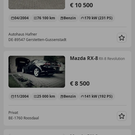
€ 10 500
04/2004
76 100 km
Benzin
170 kW (231 PS)
Autohaus Hafner
DE-89547 Gerstetten-Gussenstadt
Merk
Mazda RX-8
RX-8 Revolution
€ 8 500
11/2004
25 000 km
Benzin
141 kW (192 PS)
Privat
BE-1760 Roosdaal
Merk