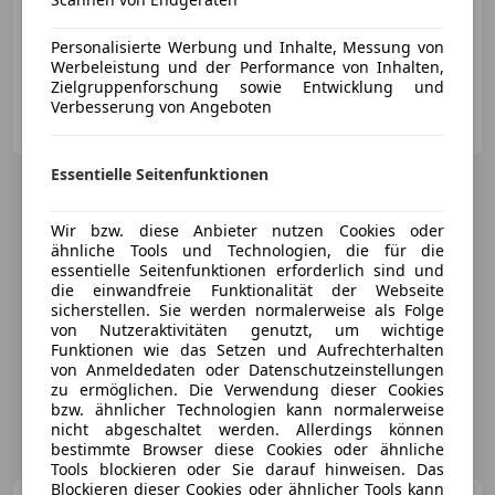
Personalisierte Werbung und Inhalte, Messung von
10/2006
93 723 km
Benzin
170 kW (231 PS)
Werbeleistung und der Performance von Inhalten,
Zielgruppenforschung sowie Entwicklung und
Verbesserung von Angeboten
Privat
AT-7423 Pinkafeld
Merk
Essentielle Seitenfunktionen
Wir bzw. diese Anbieter nutzen Cookies oder
ähnliche Tools und Technologien, die für die
essentielle Seitenfunktionen erforderlich sind und
die einwandfreie Funktionalität der Webseite
sicherstellen. Sie werden normalerweise als Folge
von Nutzeraktivitäten genutzt, um wichtige
Funktionen wie das Setzen und Aufrechterhalten
von Anmeldedaten oder Datenschutzeinstellungen
zu ermöglichen. Die Verwendung dieser Cookies
bzw. ähnlicher Technologien kann normalerweise
nicht abgeschaltet werden. Allerdings können
bestimmte Browser diese Cookies oder ähnliche
Tools blockieren oder Sie darauf hinweisen. Das
Blockieren dieser Cookies oder ähnlicher Tools kann