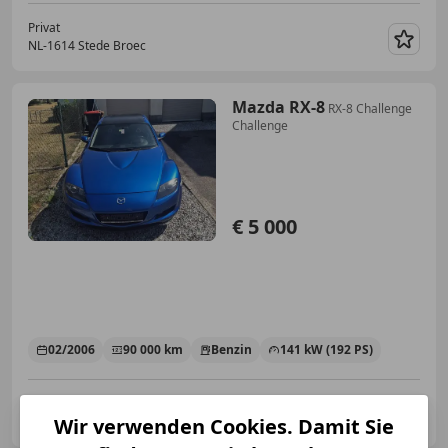
Privat
NL-1614 Stede Broec
Merk
Mazda RX-8
RX-8 Challenge
Challenge
€ 5 000
02/2006
90 000 km
Benzin
141 kW (192 PS)
Privat
AT-4614 Marchtrenk
Wir verwenden Cookies. Damit Sie
Merk