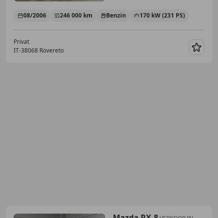
08/2006
246 000 km
Benzin
170 kW (231 PS)
Privat
IT-38068 Rovereto
Merk
Mazda RX-8