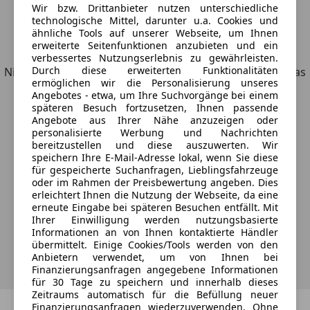
Wir bzw. Drittanbieter nutzen unterschiedliche
technologische Mittel, darunter u.a. Cookies und
ähnliche Tools auf unserer Webseite, um Ihnen
Entdecke ähnliche Fahrzeuge
erweiterte Seitenfunktionen anzubieten und ein
verbessertes Nutzungserlebnis zu gewährleisten.
Durch diese erweiterten Funktionalitäten
Nicht ganz deine Suchkriterien, aber vielleicht genau, was
ermöglichen wir die Personalisierung unseres
du suchst.
Angebotes - etwa, um Ihre Suchvorgänge bei einem
späteren Besuch fortzusetzen, Ihnen passende
Angebote aus Ihrer Nähe anzuzeigen oder
personalisierte Werbung und Nachrichten
bereitzustellen und diese auszuwerten. Wir
Möchtest du automatisch über neue
speichern Ihre E-Mail-Adresse lokal, wenn Sie diese
für gespeicherte Suchanfragen, Lieblingsfahrzeuge
Fahrzeuge zu deiner Suche informiert
oder im Rahmen der Preisbewertung angeben. Dies
werden?
erleichtert Ihnen die Nutzung der Webseite, da eine
erneute Eingabe bei späteren Besuchen entfällt. Mit
Ihrer Einwilligung werden nutzungsbasierte
Informationen an von Ihnen kontaktierte Händler
Suche speichern
übermittelt. Einige Cookies/Tools werden von den
Anbietern verwendet, um von Ihnen bei
Finanzierungsanfragen angegebene Informationen
für 30 Tage zu speichern und innerhalb dieses
Zeitraums automatisch für die Befüllung neuer
Zurück
1
/
1
Weiter
Finanzierungsanfragen wiederzuverwenden. Ohne