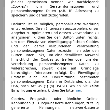
(beides gemeinsam nennen wir nachfolgend:
„Cookies"), um Geräteinformationen und
personenbezogene Daten (z.B. IP Adressen) zu
Mercedes-Benz 350
speichern und darauf zuzugreifen.
€ 7 800
Dadurch ist es möglich, personalisierte Werbung
entsprechend Ihren Interessen auszuspielen, unser
Angebot zu optimieren und dessen Verwendung zu
analysieren. Klicken Sie den Button unten rechts,
um dem Einsatz von einwilligungspflichten Cookies
und der damit verbundenen Verarbeitung
personenbezogener Daten zuzustimmen oder den
04/2009
281 000 km
Benzin
-/-
Button unten links, um eine detaillierte Auswahl
hinsichtlich der Cookies zu treffen oder um der
Verarbeitung personenbezogener Daten zu
Privat
widersprechen, soweit diese auf Grundlage
AT-4020 Linz
Merk
berechtigter Interessen erfolgt. Die Einwilligung
umfasst auch die Übermittlung bestimmter
personenbezogener Daten in Drittländer, u.a. die
USA, nach Art. 49 (1) (a) DSGVO. Wollen Sie
keine
Mercedes-Benz 350
GLB
Einwilligung
erteilen, klicken Sie bitte
hier
.
4MATIC mit EQ Technologie
KeyGo Shz AMG
Cookies, Endgeräte- oder ähnliche Online-
Kennungen (z. B. login-basierte Kennungen, zufällig
generierte Kennungen, netzwerkbasierte