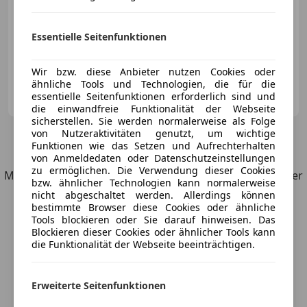
Essentielle Seitenfunktionen
08/2014
130 000 km
Diesel
155 kW (211 PS)
Wir bzw. diese Anbieter nutzen Cookies oder
ähnliche Tools und Technologien, die für die
Privat
essentielle Seitenfunktionen erforderlich sind und
AT-8570 Voitsberg
Merk
die einwandfreie Funktionalität der Webseite
sicherstellen. Sie werden normalerweise als Folge
von Nutzeraktivitäten genutzt, um wichtige
4
Angebote
für Mercedes-Benz 350
Funktionen wie das Setzen und Aufrechterhalten
von Anmeldedaten oder Datenschutzeinstellungen
zu ermöglichen. Die Verwendung dieser Cookies
Möchtest du automatisch über neue Fahrzeuge zu deiner
bzw. ähnlicher Technologien kann normalerweise
Suche informiert werden?
nicht abgeschaltet werden. Allerdings können
bestimmte Browser diese Cookies oder ähnliche
Tools blockieren oder Sie darauf hinweisen. Das
Suche speichern
Blockieren dieser Cookies oder ähnlicher Tools kann
die Funktionalität der Webseite beeinträchtigen.
Erweiterte Seitenfunktionen