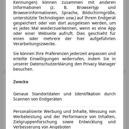
Kennungen) können zusammen mit anderen
€ 65 990
1
Informationen (z. B. Browsertyp und
Browserinformationen, Sprache, Bildschirmgröße,
unterstützte Technologien usw.) auf Ihrem Endgerät
gespeichert oder von dort ausgelesen werden, um
es jedes Mal wiederzuerkennen, wenn es eine App
oder einer Webseite aufruft. Dies geschieht für
einen oder mehrere der hier aufgeführten
04/2026
2 000 km
Elektro
260 kW (354 PS)
Verarbeitungszwecke.
Sie können Ihre Präferenzen jederzeit anpassen und
Günter Braher GmbH
erteilte Einwilligungen widerrufen, indem Sie in
AT-4310 Mauthausen
Merk
unserer Datenschutzerklärung den Privacy Manager
besuchen.
Mercedes-Benz 350
Blue
Zwecke
TEC Station Wagen
Genaue Standortdaten und Identifikation durch
Scannen von Endgeräten
Personalisierte Werbung und Inhalte, Messung von
€ 63 999
Werbeleistung und der Performance von Inhalten,
Zielgruppenforschung sowie Entwicklung und
Verbesserung von Angeboten