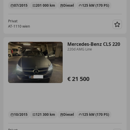
07/2015
201 000 km
Diesel
125 kW (170 PS)
Privat
AT-1110 wien
Merk
Mercedes-Benz CLS 220
220d AMG Line
€ 21 500
10/2015
121 300 km
Diesel
125 kW (170 PS)