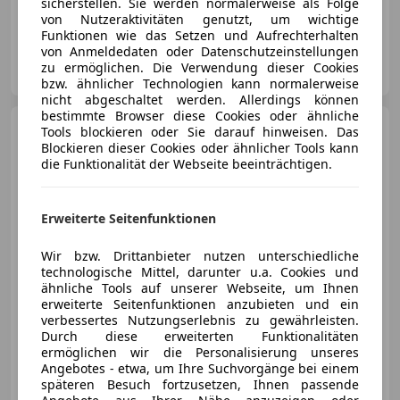
sicherstellen. Sie werden normalerweise als Folge
02/2022
86 000 km
Diesel
143 kW (194 PS)
von Nutzeraktivitäten genutzt, um wichtige
Funktionen wie das Setzen und Aufrechterhalten
von Anmeldedaten oder Datenschutzeinstellungen
Pro Car Handels GmbH
zu ermöglichen. Die Verwendung dieser Cookies
AT-4470 Enns
Merk
bzw. ähnlicher Technologien kann normalerweise
nicht abgeschaltet werden. Allerdings können
bestimmte Browser diese Cookies oder ähnliche
Mercedes-Benz CLS 220
Tools blockieren oder Sie darauf hinweisen. Das
d Aut. // AMG-LINE /
Blockieren dieser Cookies oder ähnlicher Tools kann
TOPZUSTAND// NEUWERTIG
die Funktionalität der Webseite beeinträchtigen.
Erweiterte Seitenfunktionen
€ 64 900
Wir bzw. Drittanbieter nutzen unterschiedliche
technologische Mittel, darunter u.a. Cookies und
ähnliche Tools auf unserer Webseite, um Ihnen
erweiterte Seitenfunktionen anzubieten und ein
verbessertes Nutzungserlebnis zu gewährleisten.
06/2023
35 000 km
Diesel
143 kW (194 PS)
Durch diese erweiterten Funktionalitäten
ermöglichen wir die Personalisierung unseres
Angebotes - etwa, um Ihre Suchvorgänge bei einem
RCK Motors e.U.
späteren Besuch fortzusetzen, Ihnen passende
AT-2000 Stockerau