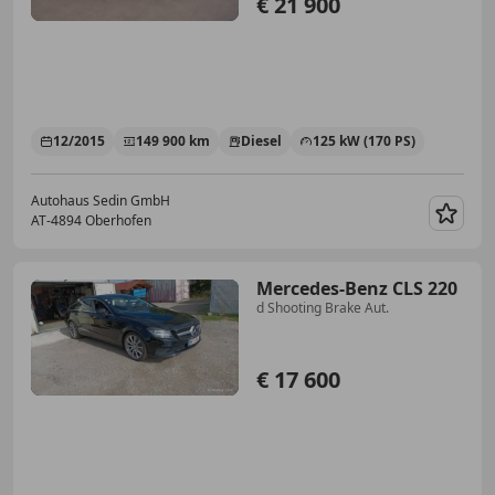
€ 21 900
12/2015
149 900 km
Diesel
125 kW (170 PS)
Autohaus Sedin GmbH
AT-4894 Oberhofen
Merk
Mercedes-Benz CLS 220
d Shooting Brake Aut.
€ 17 600