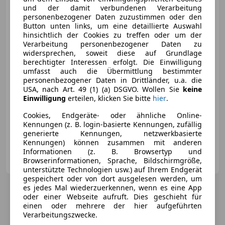
Mercedes-Benz CLS 220
und der damit verbundenen Verarbeitung
CLS 220 d*AMG-
personenbezogener Daten zuzustimmen oder den
Line*Schiebedach*Burmester*360°*
Button unten links, um eine detaillierte Auswahl
hinsichtlich der Cookies zu treffen oder um der
Verarbeitung personenbezogener Daten zu
widersprechen, soweit diese auf Grundlage
€ 43 194
berechtigter Interessen erfolgt. Die Einwilligung
umfasst auch die Übermittlung bestimmter
personenbezogener Daten in Drittländer, u.a. die
USA, nach Art. 49 (1) (a) DSGVO. Wollen Sie
keine
Einwilligung
erteilen, klicken Sie bitte
hier
.
Cookies, Endgeräte- oder ähnliche Online-
Kennungen (z. B. login-basierte Kennungen, zufällig
06/2020
116 300 km
Diesel
143 kW (194 PS)
generierte Kennungen, netzwerkbasierte
Kennungen) können zusammen mit anderen
Informationen (z. B. Browsertyp und
AUTOVIECH e.U.
Browserinformationen, Sprache, Bildschirmgröße,
AT-3451 Pixendorf
Merk
unterstützte Technologien usw.) auf Ihrem Endgerät
gespeichert oder von dort ausgelesen werden, um
es jedes Mal wiederzuerkennen, wenn es eine App
oder einer Webseite aufruft. Dies geschieht für
einen oder mehrere der hier aufgeführten
Verarbeitungszwecke.