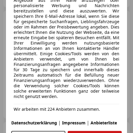
Angebote aus Ihrer Nähe anzuzeigen oder
Merk
personalisierte Werbung und Nachrichten
bereitzustellen und diese auszuwerten. Wir
speichern Ihre E-Mail-Adresse lokal, wenn Sie diese
Mercedes-Benz CLS 220
für gespeicherte Suchanfragen, Lieblingsfahrzeuge
d Aut. *TRAUM
oder im Rahmen der Preisbewertung angeben. Dies
KONFIGURATION*
erleichtert Ihnen die Nutzung der Webseite, da eine
erneute Eingabe bei späteren Besuchen entfällt. Mit
Ihrer Einwilligung werden nutzungsbasierte
Informationen an von Ihnen kontaktierte Händler
€ 47 970
1
übermittelt. Einige Cookies/Tools werden von den
Anbietern verwendet, um von Ihnen bei
Finanzierungsanfragen angegebene Informationen
für 30 Tage zu speichern und innerhalb dieses
Zeitraums automatisch für die Befüllung neuer
Finanzierungsanfragen wiederzuverwenden. Ohne
die Verwendung solcher Cookies/Tools können
12/2021
136 512 km
Diesel
143 kW (194 PS)
solche erweiterten Funktionen ganz oder teilweise
nicht genutzt werden.
Automobile Schuster GmbH
Wir arbeiten mit 224 Anbietern zusammen.
AT-4664 Laakirchen
Merk
|
|
Datenschutzerklärung
Impressum
Anbieterliste
Mercedes-Benz CLS 220