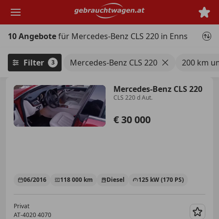
Zum
Hauptinhalt
springen
10 Angebote
für Mercedes-Benz CLS 220 in Enns
Filter
Mercedes-Benz CLS 220
200 km u
3
Mercedes-Benz CLS 220
CLS 220 d Aut.
€ 30 000
06/2016
118 000 km
Diesel
125 kW (170 PS)
Privat
AT-4020 4070
Merk